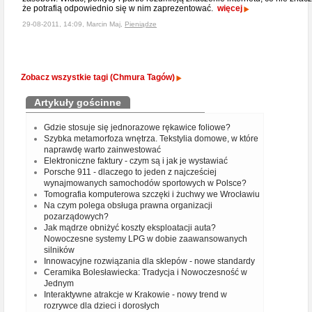
że potrafią odpowiednio się w nim zaprezentować.
więcej
29-08-2011, 14:09, Marcin Maj,
Pieniądze
Zobacz wszystkie tagi (Chmura Tagów)
Artykuły gościnne
Gdzie stosuje się jednorazowe rękawice foliowe?
Szybka metamorfoza wnętrza. Tekstylia domowe, w które
naprawdę warto zainwestować
Elektroniczne faktury - czym są i jak je wystawiać
Porsche 911 - dlaczego to jeden z najcześciej
wynajmowanych samochodów sportowych w Polsce?
Tomografia komputerowa szczęki i żuchwy we Wrocławiu
Na czym polega obsługa prawna organizacji
pozarządowych?
Jak mądrze obniżyć koszty eksploatacji auta?
Nowoczesne systemy LPG w dobie zaawansowanych
silników
Innowacyjne rozwiązania dla sklepów - nowe standardy
Ceramika Bolesławiecka: Tradycja i Nowoczesność w
Jednym
Interaktywne atrakcje w Krakowie - nowy trend w
rozrywce dla dzieci i dorosłych