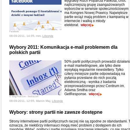
wygrałby Ruch Poparcia Palikota, choć
najliczniejszą grupę zaangażowanych
wyborców w serwisie społecznościowym
ma Kongres Nowej Prawicy. Największe
partie wciąż mają problem z kampanią w
internecie i walką o młody
elektorat.
więcej
Facebook
08-09-2011, 14:35, mm,
Lifestyle
Wybory 2011: Komunikacja e-mail problemem dla
polskich partii
50% partii politycznych prowadzi działani
e-mail marketingowe, ale tylko dwie
wysyłają regularnie newslettery. Tylko
cztery mniejsze partie odpowiadają na
pytania przesłane do nich pocztą
elektroniczną - wynika z badania
przeprowadzonego przez Centrum im.
Adama Smitha oraz
GetResponse.
więcej
© Yong Hian Lim - fotolia.com
08-09-2011, 12:55, Marcin Maj,
Lifestyle
Wybory: strony partii nie zawsze dostępne
Strony internetowe partii politycznych raczej nie są zgodne ze standardami. 
oznacza, że niektórzy internauci mogą mieć problem z dostępem do ich
zasobów. Widać, politycy i partie rozumieją znaczenie internetu, co nie znacz