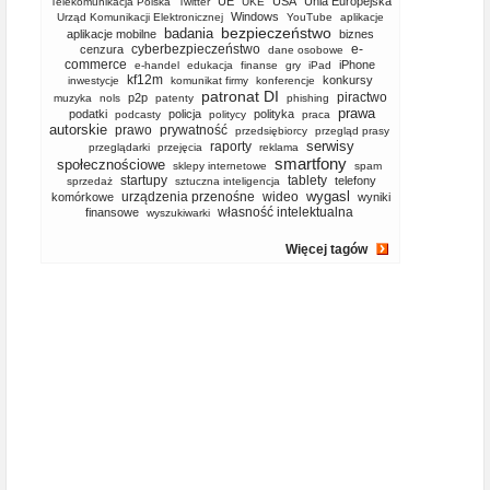
UE
USA
Unia Europejska
Telekomunikacja Polska
Twitter
UKE
Windows
Urząd Komunikacji Elektronicznej
YouTube
aplikacje
bezpieczeństwo
badania
aplikacje mobilne
biznes
cyberbezpieczeństwo
e-
cenzura
dane osobowe
commerce
iPhone
e-handel
edukacja
finanse
gry
iPad
kf12m
konkursy
inwestycje
komunikat firmy
konferencje
patronat DI
piractwo
p2p
muzyka
nols
patenty
phishing
prawa
podatki
policja
polityka
podcasty
politycy
praca
autorskie
prawo
prywatność
przedsiębiorcy
przegląd prasy
serwisy
raporty
przeglądarki
przejęcia
reklama
smartfony
społecznościowe
sklepy internetowe
spam
startupy
tablety
telefony
sprzedaż
sztuczna inteligencja
wygasl
urządzenia przenośne
wideo
komórkowe
wyniki
własność intelektualna
finansowe
wyszukiwarki
Więcej tagów