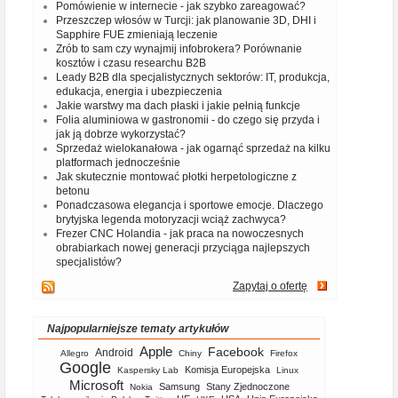
Pomówienie w internecie - jak szybko zareagować?
Przeszczep włosów w Turcji: jak planowanie 3D, DHI i
Sapphire FUE zmieniają leczenie
Zrób to sam czy wynajmij infobrokera? Porównanie
kosztów i czasu researchu B2B
Leady B2B dla specjalistycznych sektorów: IT, produkcja,
edukacja, energia i ubezpieczenia
Jakie warstwy ma dach płaski i jakie pełnią funkcje
Folia aluminiowa w gastronomii - do czego się przyda i
jak ją dobrze wykorzystać?
Sprzedaż wielokanałowa - jak ogarnąć sprzedaż na kilku
platformach jednocześnie
Jak skutecznie montować płotki herpetologiczne z
betonu
Ponadczasowa elegancja i sportowe emocje. Dlaczego
brytyjska legenda motoryzacji wciąż zachwyca?
Frezer CNC Holandia - jak praca na nowoczesnych
obrabiarkach nowej generacji przyciąga najlepszych
specjalistów?
Zapytaj o ofertę
Najpopularniejsze tematy artykułów
Apple
Facebook
Android
Allegro
Chiny
Firefox
Google
Komisja Europejska
Kaspersky Lab
Linux
Microsoft
Samsung
Stany Zjednoczone
Nokia