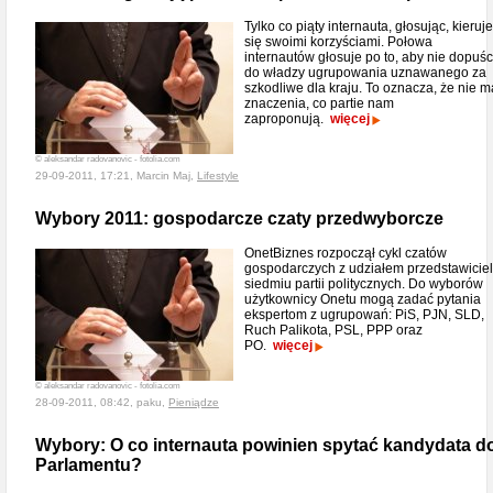
Tylko co piąty internauta, głosując, kieruje
się swoimi korzyściami. Połowa
internautów głosuje po to, aby nie dopuśc
do władzy ugrupowania uznawanego za
szkodliwe dla kraju. To oznacza, że nie m
znaczenia, co partie nam
zaproponują.
więcej
© aleksandar radovanovic - fotolia.com
29-09-2011, 17:21, Marcin Maj,
Lifestyle
Wybory 2011: gospodarcze czaty przedwyborcze
OnetBiznes rozpoczął cykl czatów
gospodarczych z udziałem przedstawiciel
siedmiu partii politycznych. Do wyborów
użytkownicy Onetu mogą zadać pytania
ekspertom z ugrupowań: PiS, PJN, SLD,
Ruch Palikota, PSL, PPP oraz
PO.
więcej
© aleksandar radovanovic - fotolia.com
28-09-2011, 08:42, paku,
Pieniądze
Wybory: O co internauta powinien spytać kandydata d
Parlamentu?