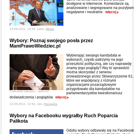
dostępne w internecie. Komentarze są
analizowane i segregowane na pozytywn
negatywne i neutralne.
więcej
13-09-2011, 10:49, paku,
Media
Wybory: Poznaj swojego posła przez
MamPrawoWiedziec.pl
Wybierając swojego kandydata w
wyborach, często patrzymy na jego
przeszłość polityczną, ale czy naprawdę
znamy jego poglądy? Aby to sprawdzić
można skorzystać z serwisu
prowadzonego przez Stowarzyszenie 61,
które we współpracy z różnymi
organizacjami pozarządowymi
przygotowało dla kandydatów na
© aleksandar radovanovic - fotolia.com
parlamentarzystów kwestionariusz
doświadczenia i poglądów.
więcej
12-09-2011, 12:52, mm,
Pieniądze
Wybory na Facebooku wygrałby Ruch Poparcia
Palikota
Gdyby wybory odbywały się na Facebook