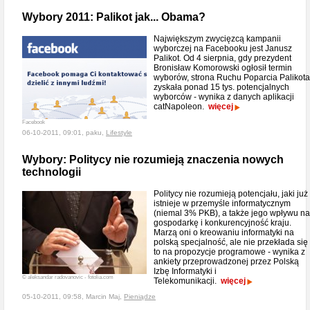
Wybory 2011: Palikot jak... Obama?
Największym zwycięzcą kampanii
wyborczej na Facebooku jest Janusz
Palikot. Od 4 sierpnia, gdy prezydent
Bronisław Komorowski ogłosił termin
wyborów, strona Ruchu Poparcia Palikota
zyskała ponad 15 tys. potencjalnych
wyborców - wynika z danych aplikacji
catNapoleon.
więcej
Facebook
06-10-2011, 09:01, paku,
Lifestyle
Wybory: Politycy nie rozumieją znaczenia nowych
technologii
Politycy nie rozumieją potencjału, jaki już
istnieje w przemyśle informatycznym
(niemal 3% PKB), a także jego wpływu na
gospodarkę i konkurencyjność kraju.
Marzą oni o kreowaniu informatyki na
polską specjalność, ale nie przekłada się
to na propozycje programowe - wynika z
ankiety przeprowadzonej przez Polską
Izbę Informatyki i
© aleksandar radovanovic - fotolia.com
Telekomunikacji.
więcej
05-10-2011, 09:58, Marcin Maj,
Pieniądze