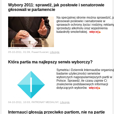
Wybory 2011: sprawdź, jak posłowie i senatorowie
głosowali w parlamencie
Na specjalnej stronie można sprawdzić, j
głosowali posłowie i senatorowie w
sprawach ochrony życia i rodziny, reklamy
sprzedaży alkoholu oraz wyjaśnienia
katastrofy smoleńskiej.
więcej
© aleksandar radovanovic - fotolia.com
05-10-2011, 01:09, Paweł Kusiciel,
Lifestyle
Która partia ma najlepszy serwis wyborczy?
Symetria i Dziennik Internautów organizu
badanie użyteczności serwisów
wyborczych najpopularniejszych partii w
Polsce. Sprawdź, ile czasu zajmie Ci
znalezienie podstawowych informacji
dotyczących wyborów.
więcej
04-10-2011, 10:03, PATRONAT MEDIALNY,
Lifestyle
Internauci głosują przeciwko partiom, nie na partie