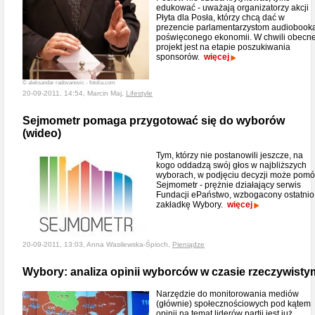
edukować - uważają organizatorzy akcji
Płyta dla Posła, którzy chcą dać w
prezencie parlamentarzystom audiobook
poświęconego ekonomii. W chwili obecne
projekt jest na etapie poszukiwania
sponsorów.
więcej
© aleksandar radovanovic - fotolia.com
20-09-2011, 14:54, Marcin Maj,
Lifestyle
Sejmometr pomaga przygotować się do wyborów
(wideo)
Tym, którzy nie postanowili jeszcze, na
kogo oddadzą swój głos w najbliższych
wyborach, w podjęciu decyzji może pom
Sejmometr - prężnie działający serwis
Fundacji ePaństwo, wzbogacony ostatnio
zakładkę Wybory.
więcej
20-09-2011, 13:03, Anna Wasilewska-Śpioch,
Pieniądze
Wybory: analiza opinii wyborców w czasie rzeczywisty
Narzędzie do monitorowania mediów
(głównie) społecznościowych pod kątem
opinii na temat liderów partii jest już