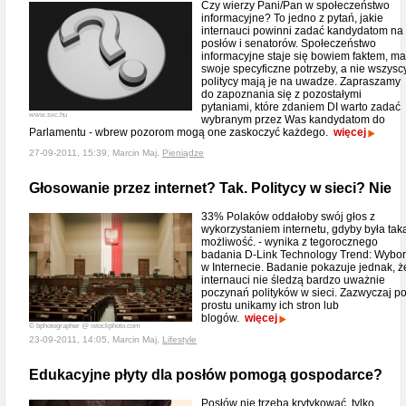
Czy wierzy Pani/Pan w społeczeństwo
informacyjne? To jedno z pytań, jakie
internauci powinni zadać kandydatom na
posłów i senatorów. Społeczeństwo
informacyjne staje się bowiem faktem, ma
swoje specyficzne potrzeby, a nie wszysc
politycy mają je na uwadze. Zapraszamy
do zapoznania się z pozostałymi
pytaniami, które zdaniem DI warto zadać
www.sxc.hu
wybranym przez Was kandydatom do
Parlamentu - wbrew pozorom mogą one zaskoczyć każdego.
więcej
27-09-2011, 15:39, Marcin Maj,
Pieniądze
Głosowanie przez internet? Tak. Politycy w sieci? Nie
33% Polaków oddałoby swój głos z
wykorzystaniem internetu, gdyby była tak
możliwość. - wynika z tegorocznego
badania D-Link Technology Trend: Wybo
w Internecie. Badanie pokazuje jednak, ż
internauci nie śledzą bardzo uważnie
poczynań polityków w sieci. Zazwyczaj p
prostu unikamy ich stron lub
blogów.
więcej
© bphotographer @ istockphoto.com
23-09-2011, 14:05, Marcin Maj,
Lifestyle
Edukacyjne płyty dla posłów pomogą gospodarce?
Posłów nie trzeba krytykować, tylko