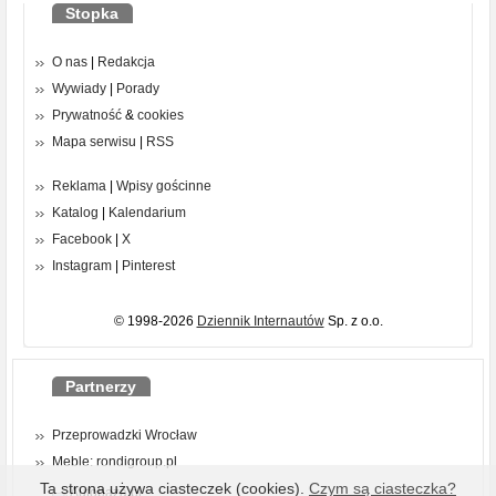
Stopka
O nas
|
Redakcja
Wywiady
|
Porady
Prywatność
&
cookies
Mapa serwisu
|
RSS
Reklama
|
Wpisy gościnne
Katalog
|
Kalendarium
Facebook
|
X
Instagram
|
Pinterest
© 1998-2026
Dziennik Internautów
Sp. z o.o.
Partnerzy
Przeprowadzki Wrocław
Meble: rondigroup.pl
Ta strona używa ciasteczek (cookies).
Czym są ciasteczka?