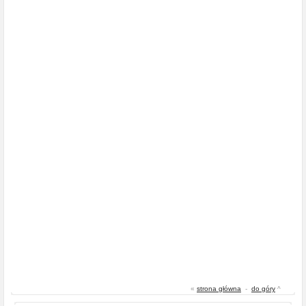
«
strona główna
-
do góry
^