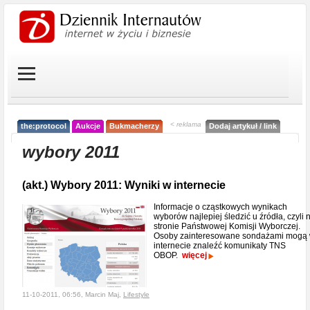
< reklama
the:protocol
Aukcje
Bukmacherzy
Dodaj artykuł / link
wybory 2011
(akt.) Wybory 2011: Wyniki w internecie
Informacje o cząstkowych wynikach
wyborów najlepiej śledzić u źródła, czyli 
stronie Państwowej Komisji Wyborczej.
Osoby zainteresowane sondażami mogą
internecie znaleźć komunikaty TNS
OBOP.
więcej
11-10-2011, 06:56, Marcin Maj,
Lifestyle