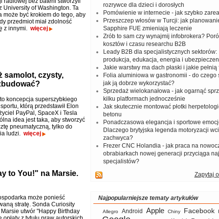
 radiowej bez baterii stworzyli
rozrywce dla dzieci i dorosłych
 University of Washington. Ta
Pomówienie w internecie - jak szybko zar
a może być krokiem do tego, aby
Przeszczep włosów w Turcji: jak planowanie
dy przedmiot miał zdolność
ię z innymi.
więcej
Sapphire FUE zmieniają leczenie
Zrób to sam czy wynajmij infobrokera? Por
kosztów i czasu researchu B2B
Leady B2B dla specjalistycznych sektorów: I
produkcja, edukacja, energia i ubezpieczen
Jakie warstwy ma dach płaski i jakie pełnią 
ż samolot, czysty,
Folia aluminiowa w gastronomii - do czego s
 zbudować?
jak ją dobrze wykorzystać?
Sprzedaż wielokanałowa - jak ogarnąć spr
kilku platformach jednocześnie
to koncepcja superszybkiego
sportu, którą przedstawił Elon
Jak skutecznie montować płotki herpetologi
życiel PayPal, SpaceX i Tesla
betonu
lna idea jest taka, aby stworzyć
Ponadczasowa elegancja i sportowe emocj
cztę pneumatyczną, tylko do
Dlaczego brytyjska legenda motoryzacji wc
a ludzi.
więcej
zachwyca?
Frezer CNC Holandia - jak praca na nowoc
obrabiarkach nowej generacji przyciąga na
specjalistów?
y to You!" na Marsie.
Zapytaj o
ospodarka może ponieść
Najpopularniejsze tematy artykułów
aną stratę. Sonda Curiosity
Apple
Facebook
Marsie utwór "Happy Birthday
Android
Allegro
Chiny
le opłaty z tytułu praw autorskich