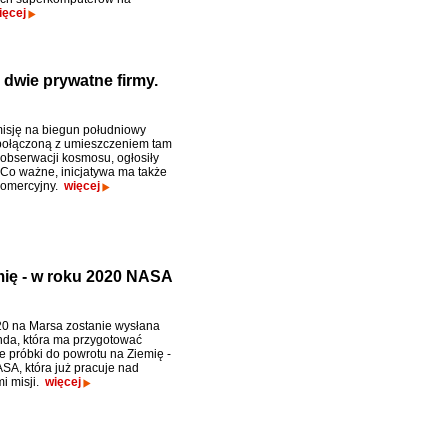
ięcej
dwie prywatne firmy.
isję na biegun południowy
połączoną z umieszczeniem tam
 obserwacji kosmosu, ogłosiły
. Co ważne, inicjatywa ma także
komercyjny.
więcej
mię - w roku 2020 NASA
0 na Marsa zostanie wysłana
nda, która ma przygotować
e próbki do powrotu na Ziemię -
ASA, która już pracuje nad
i misji.
więcej