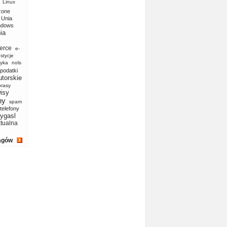
Linux
zone
Unia
ndows
ia
erce
e-
stycje
yka
nols
podatki
utorskie
prasy
isy
ny
spam
telefony
ygasl
ktualna
agów