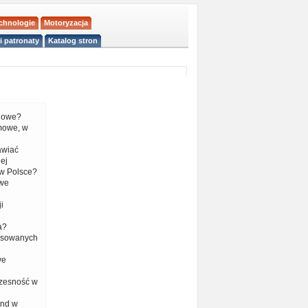
echnologie
Motoryzacja
i patronaty
Katalog stron
liowe?
mowe, w
tawiać
ej
w Polsce?
 we
i
a?
nsowanych
we
czesność w
end w