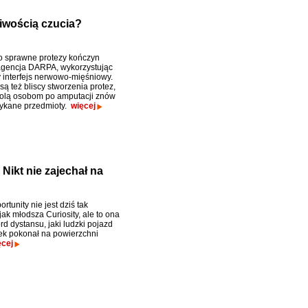
iwością czucia?
 sprawne protezy kończyn
agencja DARPA, wykorzystując
 interfejs nerwowo-mięśniowy.
ą też bliscy stworzenia protez,
olą osobom po amputacji znów
ykane przedmioty.
więcej
Nikt nie zajechał na
tunity nie jest dziś tak
ak młodsza Curiosity, ale to ona
rd dystansu, jaki ludzki pojazd
ek pokonał na powierzchni
ęcej