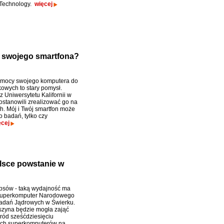
f Technology.
więcej
swojego smartfona?
 mocy swojego komputera do
owych to stary pomysł.
 Uniwersytetu Kalifornii w
ostanowili zrealizować go na
h. Mój i Twój smartfon może
o badań, tylko czy
ęcej
lsce powstanie w
opsów - taką wydajność ma
superkomputer Narodowego
adań Jądrowych w Świerku.
zyna będzie mogła zająć
ród sześćdziesięciu
ych superkomputerów na