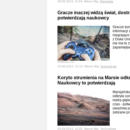
28-06-2013, 11:04, Marcin Maj,
Pieniądze
Gracze inaczej widzą świat, dostr
potwierdzają naukowcy
Gracze kom
informacji 
niegrające
z Duke Univ
nie ma to 
zapamięty
Shutterstock.com
12-06-2013, 15:16, Marcin Maj,
Technologie
Koryto strumienia na Marsie odkr
Naukowcy to potwierdzają
Marsjańska
odkryła so
metra głęb
czas - potw
uważniej p
zebrane p
03-06-2013, 11:26, Marcin Maj,
Technologie