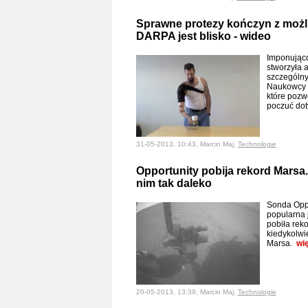
Sprawne protezy kończyn z możl
DARPA jest blisko - wideo
Imponująco
stworzyła 
szczególny
Naukowcy s
które pozw
poczuć dot
31-05-2013, 10:43, Marcin Maj,
Technologie
Opportunity pobija rekord Marsa. 
nim tak daleko
Sonda Oppor
popularna j
pobiła reko
kiedykolwi
Marsa.
wi
20-05-2013, 13:39, Marcin Maj,
Technologie