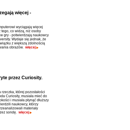
zegają więcej -
puterowi wyciągają więcej
z tego, co widzą, niż osoby
 w gry - potwierdzają naukowcy
ersity. Wydaje się jednak, że
związku z większą zdolnością
wania obrazów.
więcej
yte przez Curiosity.
 rzeczka, której pozostałości
nda Curiosity, musiała mieć do
okości i musiała płynąć dłuższy
ierdzili naukowcy, którzy
rzeanalizowali materiały
rzez sondę.
więcej