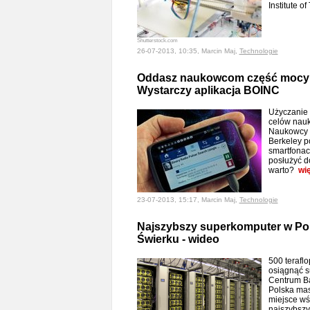
Institute o
Shutterstock.com
26-07-2013, 10:35, Marcin Maj,
Technologie
Oddasz naukowcom część mocy 
Wystarczy aplikacja BOINC
Użyczanie
celów nauk
Naukowcy z
Berkeley p
smartfonac
posłużyć d
warto?
wi
23-07-2013, 15:17, Marcin Maj,
Technologie
Najszybszy superkomputer w Po
Świerku - wideo
500 terafl
osiągnąć 
Centrum B
Polska mas
miejsce wś
najszybsz