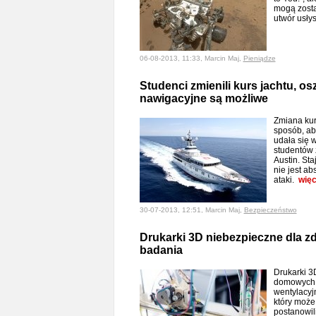
mogą zosta
utwór usły
06-08-2013, 11:33, Marcin Maj,
Pieniądze
Studenci zmienili kurs jachtu, o
nawigacyjne są możliwe
Zmiana kur
sposób, ab
udała się 
studentów 
Austin. St
nie jest ab
ataki.
więc
30-07-2013, 12:51, Marcin Maj,
Bezpieczeństwo
Drukarki 3D niebezpieczne dla z
badania
Drukarki 
domowych 
wentylacyjn
który może
postanowil