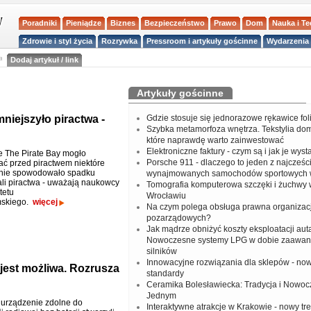
Poradniki
Pieniądze
Biznes
Bezpieczeństwo
Prawo
Dom
Nauka i T
Zdrowie i styl życia
Rozrywka
Pressroom i artykuły gościnne
Wydarzenia 
a
Dodaj artykuł / link
Artykuły gościnne
niejszyło piractwa -
Gdzie stosuje się jednorazowe rękawice fo
Szybka metamorfoza wnętrza. Tekstylia do
które naprawdę warto zainwestować
Elektroniczne faktury - czym są i jak je wys
 The Pirate Bay mogło
Porsche 911 - dlaczego to jeden z najcześci
ć przed piractwem niektóre
 nie spowodowało spadku
wynajmowanych samochodów sportowych 
ali piractwa - uważają naukowcy
Tomografia komputerowa szczęki i żuchwy
tetu
Wrocławiu
skiego.
więcej
Na czym polega obsługa prawna organizacj
pozarządowych?
Jak mądrze obniżyć koszty eksploatacji aut
Nowoczesne systemy LPG w dobie zaawa
silników
Innowacyjne rozwiązania dla sklepów - no
jest możliwa. Rozrusza
standardy
Ceramika Bolesławiecka: Tradycja i Nowo
Jednym
 urządzenie zdolne do
Interaktywne atrakcje w Krakowie - nowy tr