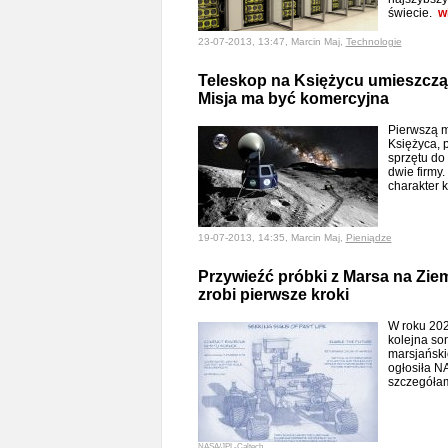
świecie.
w
23-07-2013, 13:47, Marcin Maj,
Technologie
Teleskop na Księżycu umieszczą 
Misja ma być komercyjna
Pierwszą m
Księżyca, 
sprzętu do
dwie firmy
charakter 
19-07-2013, 14:35, Marcin Maj,
Pieniądze
Przywieźć próbki z Marsa na Zie
zrobi pierwsze kroki
W roku 202
kolejna so
marsjański
ogłosiła N
szczegółam
NASA/JPL-Caltech