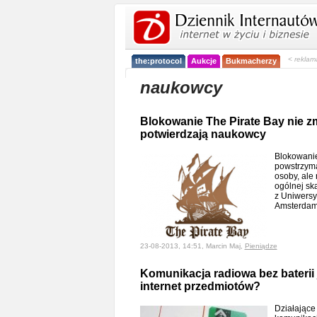
< reklam
the:protocol
Aukcje
Bukmacherzy
naukowcy
Blokowanie The Pirate Bay nie zm
potwierdzają naukowcy
Blokowanie
powstrzyma
osoby, ale
ogólnej sk
z Uniwersy
Amsterdam
23-08-2013, 14:51, Marcin Maj,
Pieniądze
Komunikacja radiowa bez baterii 
internet przedmiotów?
Działające