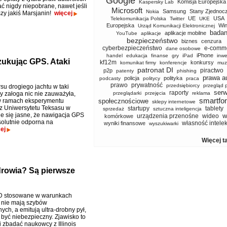
Google
Komisja Europejska
Kaspersky Lab
ć nigdy niepobrane, nawet jeśli
Microsoft
Samsung
Stany Zjednoc
Nokia
szy jakiś Marsjanin!
więcej
UE
USA
Telekomunikacja Polska
Twitter
UKE
Europejska
Wi
Urząd Komunikacji Elektronicznej
badan
aplikacje mobilne
YouTube
aplikacje
bezpieczeństwo
biznes
cenzura
cyberbezpieczeństwo
e-comm
dane osobowe
iPhone
handel
edukacja
finanse
gry
iPad
inwe
szukując GPS. Ataki
kf12m
konkursy
komunikat firmy
konferencje
muz
patronat DI
piractwo
p2p
patenty
phishing
prawa a
policja
polityka
podcasty
politycy
praca
prawo
prywatność
przedsiębiorcy
przegląd 
su drogiego jachtu w taki
serw
raporty
y załoga nic nie zauważyła,
przeglądarki
przejęcia
reklama
smartfo
w ramach eksperymentu
społecznościowe
sklepy internetowe
z Uniwersytetu Teksasu w
startupy
tablety
sprzedaż
sztuczna inteligencja
aje się jasne, że nawigacja GPS
w
urządzenia przenośne
wideo
komórkowe
solutnie odporna na
własność intele
wyniki finansowe
wyszukiwarki
ej
Więcej t
drowia? Są pierwsze
3D stosowane w warunkach
nie mają szybów
ych, a emitują ultra-drobny pył,
 być niebezpieczny. Zjawisko to
i zbadać naukowcy z Illinois