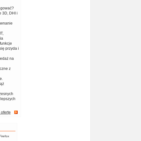
eagować?
 3D, DHI i
ównanie
T,
ia
funkcje
ię przyda i
zedaż na
czne z
e.
iąż
zesnych
jlepszych
 ofertę
Firefox