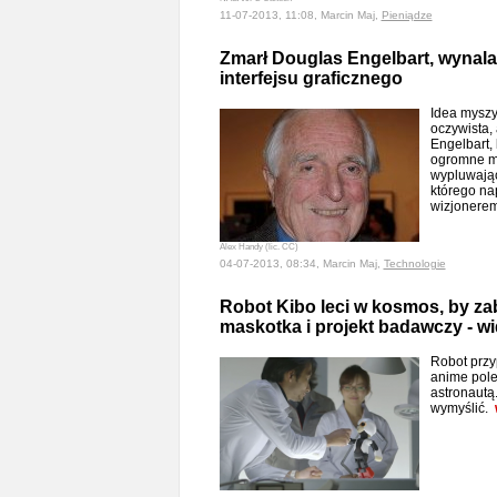
11-07-2013, 11:08, Marcin Maj,
Pieniądze
Zmarł Douglas Engelbart, wynala
interfejsu graficznego
Idea myszy
oczywista,
Engelbart, 
ogromne ma
wypluwając
którego n
wizjonere
Alex Handy (lic. CC)
04-07-2013, 08:34, Marcin Maj,
Technologie
Robot Kibo leci w kosmos, by za
maskotka i projekt badawczy - w
Robot przy
anime pole
astronautą.
wymyślić.