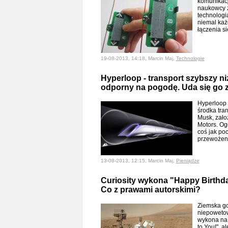
komunikacji
naukowcy z
technologi
niemal każ
łączenia s
19-08-2013, 14:18, Marcin Maj,
Technologie
Hyperloop - transport szybszy ni
odporny na pogodę. Uda się go
Hyperloop 
środka tran
Musk, zało
Motors. Ogó
coś jak po
przewożeni
13-08-2013, 12:15, Marcin Maj,
Pieniądze
Curiosity wykona "Happy Birthda
Co z prawami autorskimi?
Ziemska g
niepowetow
wykona na 
to You!", a