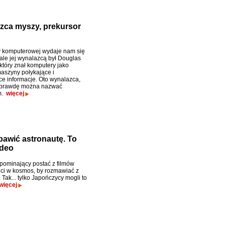
zca myszy, prekursor
 komputerowej wydaje nam się
 ale jej wynalazcą był Douglas
który znał komputery jako
szyny połykające i
e informacje. Oto wynalazca,
aprawdę można nazwać
m.
więcej
bawić astronautę. To
ideo
pominający postać z filmów
ci w kosmos, by rozmawiać z
 Tak... tylko Japończycy mogli to
więcej