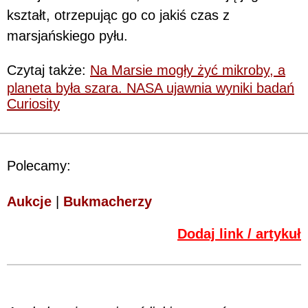
kształt, otrzepując go co jakiś czas z
marsjańskiego pyłu.
Czytaj także:
Na Marsie mogły żyć mikroby, a
planeta była szara. NASA ujawnia wyniki badań
Curiosity
Polecamy:
Aukcje
|
Bukmacherzy
Dodaj link / artykuł