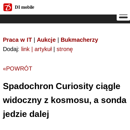
DI mobile
DI mobile
Praca w IT
|
Aukcje
|
Bukmacherzy
Dodaj:
link | artykuł
|
stronę
«POWRÓT
Spadochron Curiosity ciągle
widoczny z kosmosu, a sonda
jedzie dalej