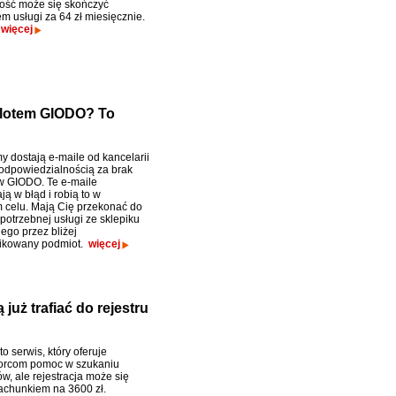
ość może się skończyć
m usługi za 64 zł miesięcznie.
.
więcej
nalotem GIODO? To
my dostają e-maile od kancelarii
 odpowiedzialnością za brak
 w GIODO. Te e-maile
ą w błąd i robią to w
 celu. Mają Cię przekonać do
potrzebnej usługi ze sklepiku
go przez bliżej
fikowany podmiot.
więcej
już trafiać do rejestru
to serwis, który oferuje
iorcom pomoc w szukaniu
w, ale rejestracja może się
achunkiem na 3600 zł.