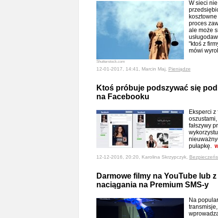
W sieci nie
przedsiębi
kosztowne
proces zaw
ale może s
usługodawc
"ktoś z fir
mówi wyro
Shutterstock.com
12-01-2017, 14:41, Marcin Maj,
Pieniądze
Ktoś próbuje podszywać się p
na Facebooku
Eksperci z
oszustami,
fałszywy p
wykorzystu
nieuważnyc
pułapkę.
w
12-12-2016, 20:20, Karolina Skrzypczyk,
Bezpieczeńs
Darmowe filmy na YouTube lub z
naciągania na Premium SMS-y
Na popular
transmisje,
wprowadza