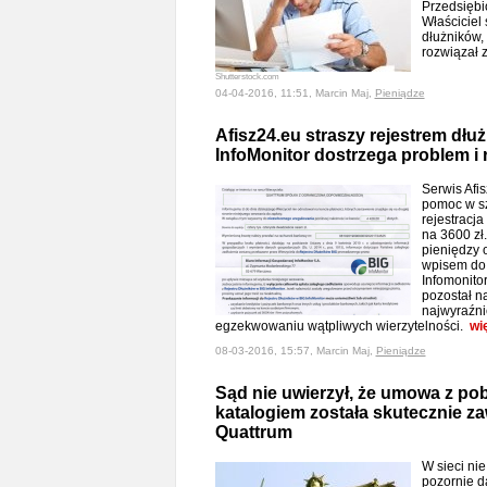
Przedsiębio
Właściciel 
dłużników, 
rozwiązał
Shutterstock.com
04-04-2016, 11:51, Marcin Maj,
Pieniądze
Afisz24.eu straszy rejestrem dłuż
InfoMonitor dostrzega problem i 
Serwis Afi
pomoc w sz
rejestracj
na 3600 zł.
pieniędzy o
wpisem do 
Infomonitor
pozostał na
najwyraźni
egzekwowaniu wątpliwych wierzytelności.
wi
08-03-2016, 15:57, Marcin Maj,
Pieniądze
Sąd nie uwierzył, że umowa z p
katalogiem została skutecznie za
Quattrum
W sieci nie
pozornie d