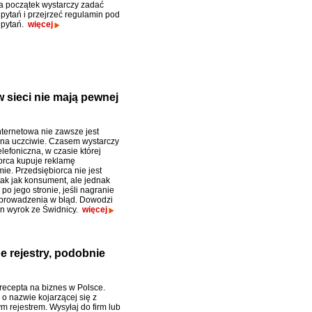
a początek wystarczy zadać
 pytań i przejrzeć regulamin pod
 pytań.
więcej
 sieci nie mają pewnej
ternetowa nie zawsze jest
na uczciwie. Czasem wystarczy
lefoniczna, w czasie której
orca kupuje reklamę
ie. Przedsiębiorca nie jest
tak jak konsument, ale jednak
po jego stronie, jeśli nagranie
prowadzenia w błąd. Dowodzi
n wyrok ze Świdnicy.
więcej
e rejestry, podobnie
 recepta na biznes w Polsce.
 o nazwie kojarzącej się z
 rejestrem. Wysyłaj do firm lub