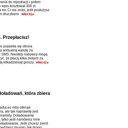
nia do rejestracji i potem
e wpis kosztował 300 zł.
 nic Ci nie zrobi, jeśli posłużysz
ym druczkiem.
więcej
 Przepłacisz!
e pojawiła się strona
a wirtualną walutę za
 SMS. Niestety nabywcy mogą
ć, że płacą kilka złotych za
ą kilkadziesiąt groszy.
więcej
doładowań, która zbiera
aduj.eu niby oferuje
a, ale tak naprawdę jest
iramidy. Doładowanie
 tylko jeśli namówisz inne
oładowanie. Jeśli chcesz zwrot
będziesz musiał i tak drogo