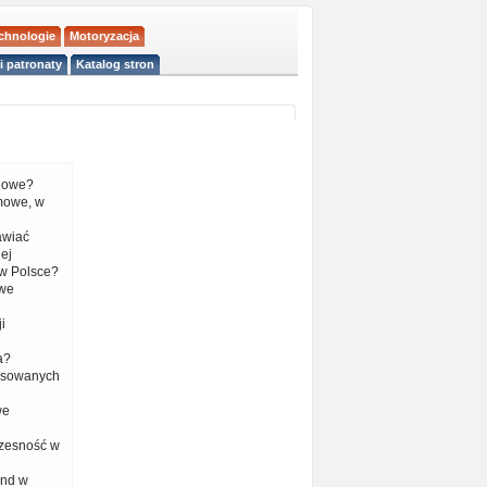
echnologie
Motoryzacja
i patronaty
Katalog stron
liowe?
mowe, w
tawiać
ej
w Polsce?
 we
i
a?
nsowanych
we
czesność w
end w