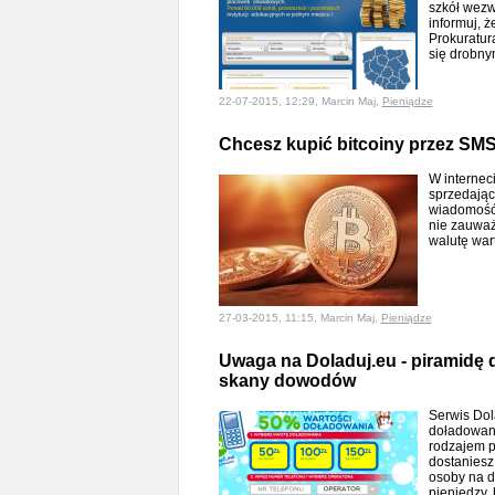
szkół wezwa
informuj, ż
Prokuratura
się drobn
22-07-2015, 12:29, Marcin Maj,
Pieniądze
Chcesz kupić bitcoiny przez SMS.
W interneci
sprzedając
wiadomość
nie zauważy
walutę wart
27-03-2015, 11:15, Marcin Maj,
Pieniądze
Uwaga na Doladuj.eu - piramidę 
skany dowodów
Serwis Dol
doładowani
rodzajem p
dostaniesz,
osoby na d
pieniędzy, 