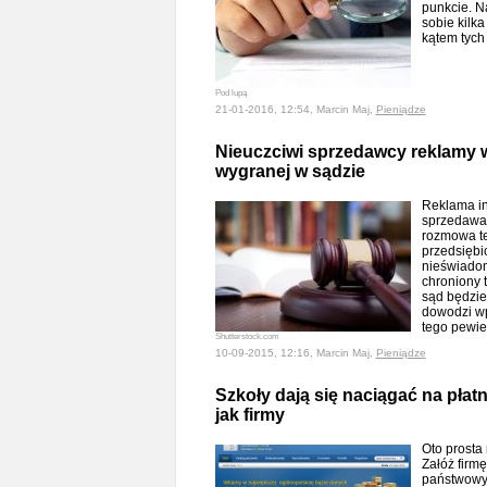
punkcie. N
sobie kilka
kątem tych
Pod lupą
21-01-2016, 12:54, Marcin Maj,
Pieniądze
Nieuczciwi sprzedawcy reklamy w
wygranej w sądzie
Reklama in
sprzedawa
rozmowa te
przedsiębi
nieświadom
chroniony 
sąd będzie 
dowodzi w
tego pewie
Shutterstock.com
10-09-2015, 12:16, Marcin Maj,
Pieniądze
Szkoły dają się naciągać na płatn
jak firmy
Oto prosta
Załóż firmę
państwowym