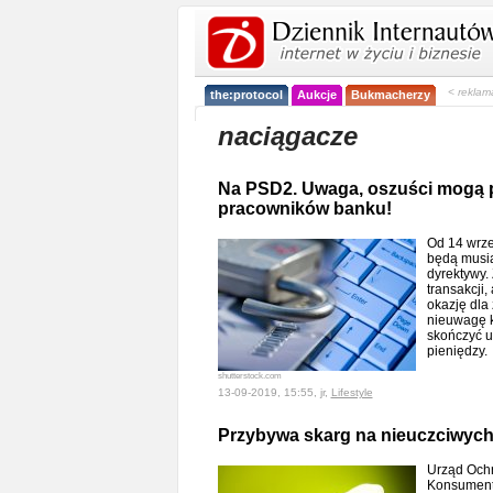
< reklam
the:protocol
Aukcje
Bukmacherzy
naciągacze
Na PSD2. Uwaga, oszuści mogą 
pracowników banku!
Od 14 wrze
będą musia
dyrektywy.
transakcji,
okazję dla 
nieuwagę k
skończyć u
pieniędzy
shutterstock.com
13-09-2019, 15:55, jr,
Lifestyle
Przybywa skarg na nieuczciwyc
Urząd Ochr
Konsumentó