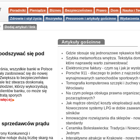
Poradniki
Pieniądze
Biznes
Bezpieczeństwo
Prawo
Dom
Nauka i T
Zdrowie i styl życia
Rozrywka
Pressroom i artykuły gościnne
Wydarzenia 
a
Dodaj artykuł / link
Artykuły gościnne
podszywać się pod
Gdzie stosuje się jednorazowe rękawice fo
Szybka metamorfoza wnętrza. Tekstylia do
które naprawdę warto zainwestować
Elektroniczne faktury - czym są i jak je wys
śnia, wszystkie banki w Polsce
Porsche 911 - dlaczego to jeden z najcześci
ły zastosować się do nowej
 Zwiększa to bezpieczeństwo
wynajmowanych samochodów sportowych 
 ale też stwarza doskonałą
Tomografia komputerowa szczęki i żuchwy
złodziei, którzy wykorzystują
Wrocławiu
lientów banku, co może się
Na czym polega obsługa prawna organizacj
tratą sporych
pozarządowych?
.
więcej
Jak mądrze obniżyć koszty eksploatacji aut
Nowoczesne systemy LPG w dobie zaawa
silników
Innowacyjne rozwiązania dla sklepów - no
h sprzedawców prądu
standardy
Ceramika Bolesławiecka: Tradycja i Nowo
Jednym
ony Konkurencji i
w notuje dużą liczbę skarg na
Interaktywne atrakcje w Krakowie - nowy tr