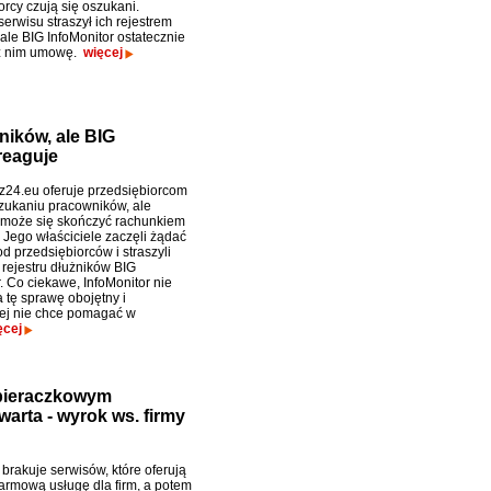
rcy czują się oszukani.
serwisu straszył ich rejestrem
ale BIG InfoMonitor ostatecznie
 z nim umowę.
więcej
ników, ale BIG
reaguje
sz24.eu oferuje przedsiębiorcom
ukaniu pracowników, ale
a może się skończyć rachunkiem
 Jego właściciele zaczęli żądać
d przedsiębiorców i straszyli
rejestru dłużników BIG
. Co ciekawe, InfoMonitor nie
 tę sprawę obojętny i
ej nie chce pomagać w
ęcej
obieraczkowym
warta - wyrok ws. firmy
 brakuje serwisów, które oferują
armową usługę dla firm, a potem