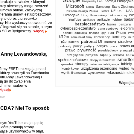
Google
Komisja Europejska
Kaspersky Lab
 brakuje serwisów, z którymi
Microsoft
orcy niechcący mogą zawrzeć
Samsung
Stany Zjednoc
Nokia
 umowy online. Zazwyczaj
UE
USA
Telekomunikacja Polska
Twitter
UKE
ierania umów jest uproszczony,
Europejska
Wi
Urząd Komunikacji Elektronicznej
ię to obrócić przeciwko
badan
aplikacje mobilne
YouTube
aplikacje
y. Nie wystarczy udowodnić, że
bezpieczeństwo
biznes
cenzura
my" logował się na stronie, o czym
cyberbezpieczeństwo
e-comm
dane osobowe
k SO w Bydgoszczy.
więcej
iPhone
handel
edukacja
finanse
gry
iPad
inwe
kf12m
konkursy
komunikat firmy
konferencje
muz
patronat DI
piractwo
p2p
patenty
phishing
prawa a
policja
polityka
podcasty
politycy
praca
prawo
prywatność
przedsiębiorcy
przegląd 
od Annę Lewandowską
serw
raporty
przeglądarki
przejęcia
reklama
smartfo
społecznościowe
sklepy internetowe
startupy
tablety
sprzedaż
sztuczna inteligencja
w
urządzenia przenośne
wideo
 firmy ESET ostrzegają przed
komórkowe
własność intele
 którzy stworzyli na Facebooku
wyniki finansowe
wyszukiwarki
rofil Anny Lewandowskiej i
ją go do zwabienia
Więcej t
h internautów w
ięcej
two
 CDA? Nie! To sposób
nym YouTube znajdują się
 które promują strony
jące użytkowników w błąd.