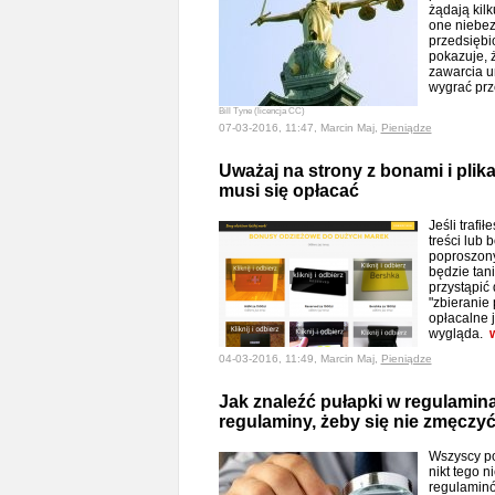
żądają kilk
one niebez
przedsiębi
pokazuje, 
zawarcia 
wygrać pr
Bill Tyne (licencja CC)
07-03-2016, 11:47, Marcin Maj,
Pieniądze
Uważaj na strony z bonami i plik
musi się opłacać
Jeśli trafi
treści lub
poproszony
będzie tan
przystąpić
"zbieranie 
opłacalne 
wygląda.
04-03-2016, 11:49, Marcin Maj,
Pieniądze
Jak znaleźć pułapki w regulamin
regulaminy, żeby się nie zmęczy
Wszyscy po
nikt tego n
regulaminó