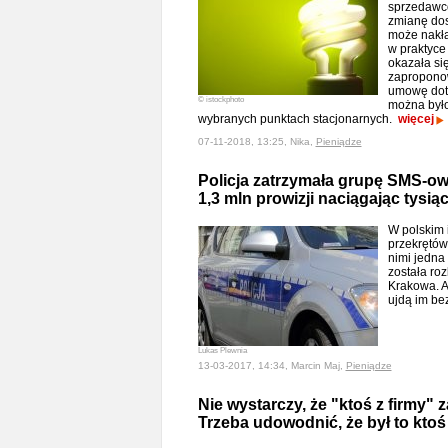
sprzedawcó
zmianę dos
może nakła
w praktyce
okazała si
zaproponow
umowę doty
© istockphoto
można było
wybranych punktach stacjonarnych.
więcej
07-11-2018, 13:25, Nika,
Pieniądze
Policja zatrzymała grupę SMS-ow
1,3 mln prowizji naciągając tysiąc
W polskim 
przekrętów
nimi jedna
została roz
Krakowa. A
ujdą im be
Lukas Plewnia
13-03-2017, 14:34, Marcin Maj,
Pieniądze
Nie wystarczy, że "ktoś z firmy" 
Trzeba udowodnić, że był to kto