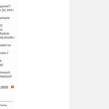
eagować?
 3D, DHI i
ównanie
T,
ia
funkcje
ię przyda i
zedaż na
czne z
e.
iąż
zesnych
jlepszych
 ofertę
Firefox