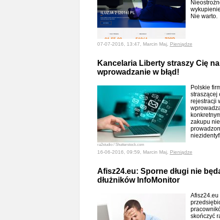
Nieostrożn
wykupienie
Nie warto
07-07-2016, 13:47, Marcin Maj,
Pieniądze
Kancelaria Liberty straszy Cię 
wprowadzanie w błąd!
Polskie fir
straszącej
rejestracji
wprowadzaj
konkretnym
zakupu nie
prowadzone
niezidenty
ra2studio / Shutterstock.com
16-06-2016, 09:59, Marcin Maj,
Pieniądze
Afisz24.eu: Sporne długi nie będą 
dłużników InfoMonitor
Afisz24.eu 
przedsięb
pracownikó
skończyć r