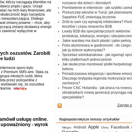
w, którzy naciągają klientów na
rozrywce dla dzieci i dorosłych
tawcy prądu i gazu. Urząd
Pomówienie w internecie - jak szybko zar
dać na nich kary finansowe, ale
Przeszczep włosów w Turcji: jak planowanie
 skuteczność tego narzędzia
Sapphire FUE zmieniają leczenie
ę niewystarczająca. Dlatego
Zrób to sam czy wynajmij infobrokera? Por
ał zmiany prawne – chce, aby
kosztów i czasu researchu B2B
czącą zmiany dostawcy energii
 zawierać wyłącznie w
Leady B2B dla specjalistycznych sektorów: I
produkcja, edukacja, energia i ubezpieczen
Jakie warstwy ma dach płaski i jakie pełnią 
Folia aluminiowa w gastronomii - do czego s
jak ją dobrze wykorzystać?
ych oszustów. Zarobili
Sprzedaż wielokanałowa - jak ogarnąć spr
e ludzi
kilku platformach jednocześnie
Jak skutecznie montować płotki herpetologi
internecie sporo było
betonu
 z Premium SMS-ami. Stała za
Ponadczasowa elegancja i sportowe emocj
 grupa młodych osób, która
Dlaczego brytyjska legenda motoryzacji wc
bita przez policjantów z
zachwyca?
 wydawało się, że oszustwa
Frezer CNC Holandia - jak praca na nowoc
zkarnie.
więcej
obrabiarkach nowej generacji przyciąga na
specjalistów?
Zapytaj o
zamówił usługę online.
Najpopularniejsze tematy artykułów
ś upoważniony - wyrok
Apple
Facebook
Android
Allegro
Chiny