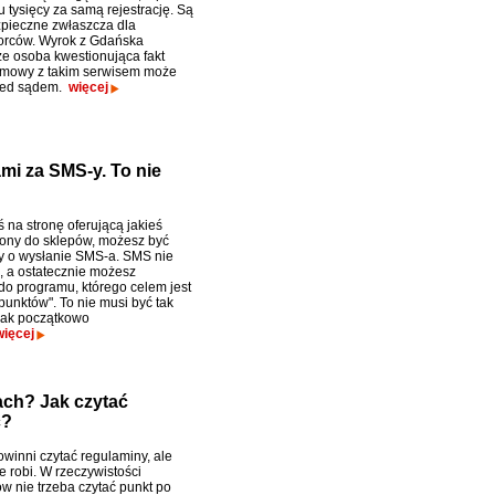
u tysięcy za samą rejestrację. Są
pieczne zwłaszcza dla
orców. Wyrok z Gdańska
że osoba kwestionująca fakt
umowy z takim serwisem może
zed sądem.
więcej
ami za SMS-y. To nie
łeś na stronę oferującą jakieś
 bony do sklepów, możesz być
 o wysłanie SMS-a. SMS nie
i, a ostatecznie możesz
 do programu, którego celem jest
punktów". To nie musi być tak
jak początkowo
więcej
ach? Jak czytać
ć?
winni czytać regulaminy, ale
ie robi. W rzeczywistości
w nie trzeba czytać punkt po