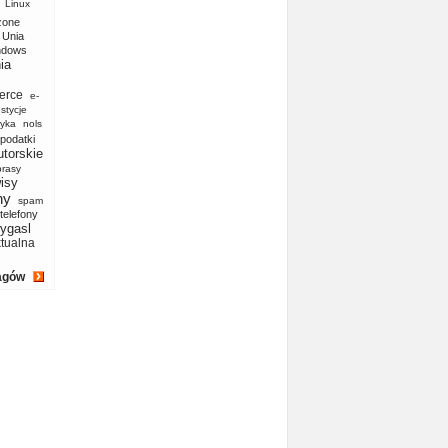
Linux
zone
Unia
ndows
ia
erce
e-
stycje
yka
nols
podatki
utorskie
prasy
isy
ny
spam
telefony
ygasl
ktualna
agów