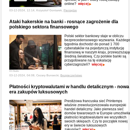
online?
więcej
03-12-2024, 12:14, Krzysztof Gontarek,
Pieniądze
Ataki hakerskie na banki - rosnące zagrożenie dla
polskiego sektora finansowego
Polski sektor bankowy staje w obliczu
bezprecedensowego wyzwania. Każdeg
tygodnia dochodzi do ponad 1 700
cyberataków na pojedynczą instytucję
finansową w naszym kraju, przewyższają
średnią światową. Czy polskie banki są
przygotowane na tę eskalację
cyberzagrożeń?
więcej
DCStudio
03-12-2024, 04:08, Cezary Bunsecki,
Bezpieczeństwo
Płatności kryptowalutami w handlu detalicznym - nowa
era zakupów luksusowych
Prestiżowa francuska sieć Printemps
właśnie zrewolucjonizowała europejski
handel detaliczny. Jako pierwsza sieć
domów towarowych w Europie umożliwił
płatności kryptowalutami we wszystkich
swoich sklepach. Czy to początek nowej
ery w świecie luksusowych
zakupów?
więcej