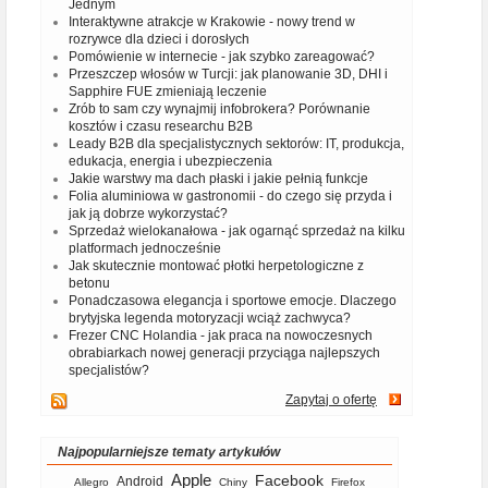
Jednym
Interaktywne atrakcje w Krakowie - nowy trend w
rozrywce dla dzieci i dorosłych
Pomówienie w internecie - jak szybko zareagować?
Przeszczep włosów w Turcji: jak planowanie 3D, DHI i
Sapphire FUE zmieniają leczenie
Zrób to sam czy wynajmij infobrokera? Porównanie
kosztów i czasu researchu B2B
Leady B2B dla specjalistycznych sektorów: IT, produkcja,
edukacja, energia i ubezpieczenia
Jakie warstwy ma dach płaski i jakie pełnią funkcje
Folia aluminiowa w gastronomii - do czego się przyda i
jak ją dobrze wykorzystać?
Sprzedaż wielokanałowa - jak ogarnąć sprzedaż na kilku
platformach jednocześnie
Jak skutecznie montować płotki herpetologiczne z
betonu
Ponadczasowa elegancja i sportowe emocje. Dlaczego
brytyjska legenda motoryzacji wciąż zachwyca?
Frezer CNC Holandia - jak praca na nowoczesnych
obrabiarkach nowej generacji przyciąga najlepszych
specjalistów?
Zapytaj o ofertę
Najpopularniejsze tematy artykułów
Apple
Facebook
Android
Allegro
Chiny
Firefox