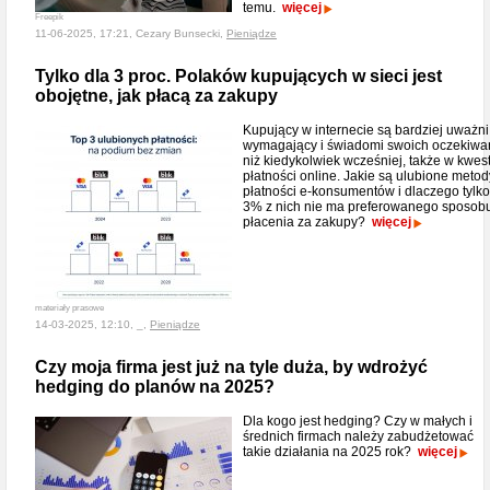
temu.
więcej
Freepik
11-06-2025, 17:21, Cezary Bunsecki,
Pieniądze
Tylko dla 3 proc. Polaków kupujących w sieci jest
obojętne, jak płacą za zakupy
Kupujący w internecie są bardziej uważni
wymagający i świadomi swoich oczekiwa
niż kiedykolwiek wcześniej, także w kwest
płatności online. Jakie są ulubione metod
płatności e-konsumentów i dlaczego tylko
3% z nich nie ma preferowanego sposob
płacenia za zakupy?
więcej
materiały prasowe
14-03-2025, 12:10, _,
Pieniądze
Czy moja firma jest już na tyle duża, by wdrożyć
hedging do planów na 2025?
Dla kogo jest hedging? Czy w małych i
średnich firmach należy zabudżetować
takie działania na 2025 rok?
więcej