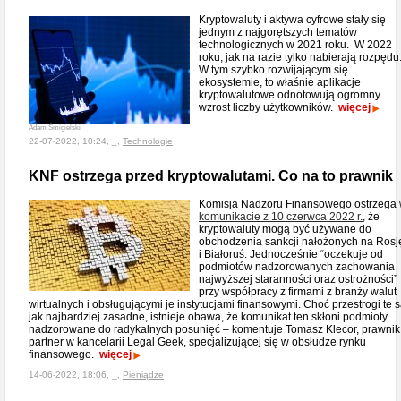
Kryptowaluty i aktywa cyfrowe stały się
jednym z najgorętszych tematów
technologicznych w 2021 roku. W 2022
roku, jak na razie tylko nabierają rozpędu
W tym szybko rozwijającym się
ekosystemie, to właśnie aplikacje
kryptowalutowe odnotowują ogromny
wzrost liczby użytkowników.
więcej
Adam Śmigielski
22-07-2022, 10:24, _,
Technologie
KNF ostrzega przed kryptowalutami. Co na to prawnik
Komisja Nadzoru Finansowego ostrzega
komunikacie z 10 czerwca 2022 r.
, że
kryptowaluty mogą być używane do
obchodzenia sankcji nałożonych na Rosj
i Białoruś. Jednocześnie “oczekuje od
podmiotów nadzorowanych zachowania
najwyższej staranności oraz ostrożności”
przy współpracy z firmami z branży walut
wirtualnych i obsługującymi je instytucjami finansowymi. Choć przestrogi te 
jak najbardziej zasadne, istnieje obawa, że komunikat ten skłoni podmioty
nadzorowane do radykalnych posunięć – komentuje Tomasz Klecor, prawnik
partner w kancelarii Legal Geek, specjalizującej się w obsłudze rynku
finansowego.
więcej
14-06-2022, 18:06, _,
Pieniądze