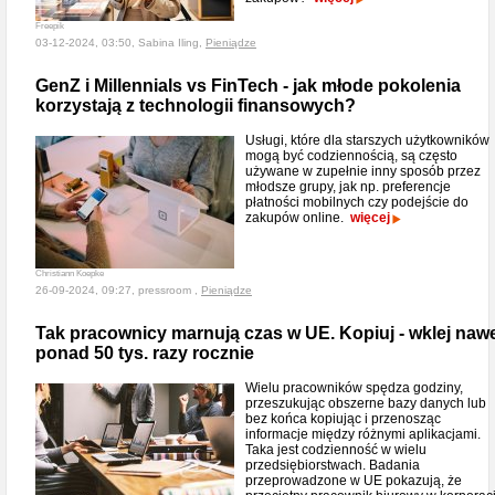
Freepik
03-12-2024, 03:50, Sabina Iling,
Pieniądze
GenZ i Millennials vs FinTech - jak młode pokolenia
korzystają z technologii finansowych?
Usługi, które dla starszych użytkowników
mogą być codziennością, są często
używane w zupełnie inny sposób przez
młodsze grupy, jak np. preferencje
płatności mobilnych czy podejście do
zakupów online.
więcej
Christiann Koepke
26-09-2024, 09:27, pressroom ,
Pieniądze
Tak pracownicy marnują czas w UE. Kopiuj - wklej naw
ponad 50 tys. razy rocznie
Wielu pracowników spędza godziny,
przeszukując obszerne bazy danych lub
bez końca kopiując i przenosząc
informacje między różnymi aplikacjami.
Taka jest codzienność w wielu
przedsiębiorstwach. Badania
przeprowadzone w UE pokazują, że