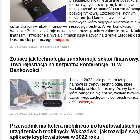
przedsiębiorstwa nieustannie poszukują
innowacyjnych rozwiązań, które pozwolą
im usprawnić działalność i utrzymać swoj
pozycję rynkową. Szczególnie istotnym
obszarem jest kontrola wydatków
firmowych, która odgrywa kluczową rolę 
optymalizacji wyników finansowych przedsiębiorstwa. W tym kontekście,
Wallester Business, oferuje nowoczesne rozwiązania w zakresie zarządzani
finansami, stworzone z myślą o firmach działających na terenie Europejskie
Obszaru Gospodarczego.
więcej
29-06-2023, 11:13, Redakcja ,
Pieniądze
Zobacz jak technologia transformuje sektor finansowy.
Trwa rejestracja na bezpłatną konferencję "IT w
Bankowości"
11 maja 2023 r. eksperci omówią
najnowsze trendy i technologie, które
kształtują sektor finansowy. Do wydarzeni
które odbędzie się online, zostało niewiel
czasu, więc zachęcamy do rejestracji już
dziś.
więcej
27-04-2023, 13:35, Patronat medialny,
Technologie
Przewodnik marketera mobilnego po kryptowalutach n
urządzeniach mobilnych: Wskazówki, jak rozwijać swoj
aplikacje kryptowalutowe w 2022 roku