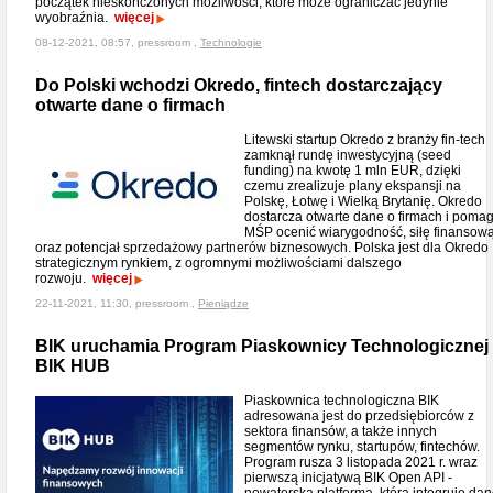
początek nieskończonych możliwości, które może ograniczać jedynie
wyobraźnia.
więcej
08-12-2021, 08:57, pressroom ,
Technologie
Do Polski wchodzi Okredo, fintech dostarczający
otwarte dane o firmach
Litewski startup Okredo z branży fin-tech
zamknął rundę inwestycyjną (seed
funding) na kwotę 1 mln EUR, dzięki
czemu zrealizuje plany ekspansji na
Polskę, Łotwę i Wielką Brytanię. Okredo
dostarcza otwarte dane o firmach i poma
MŚP ocenić wiarygodność, siłę finansow
oraz potencjał sprzedażowy partnerów biznesowych. Polska jest dla Okredo
strategicznym rynkiem, z ogromnymi możliwościami dalszego
rozwoju.
więcej
22-11-2021, 11:30, pressroom ,
Pieniądze
BIK uruchamia Program Piaskownicy Technologicznej
BIK HUB
Piaskownica technologiczna BIK
adresowana jest do przedsiębiorców z
sektora finansów, a także innych
segmentów rynku, startupów, fintechów.
Program rusza 3 listopada 2021 r. wraz
pierwszą inicjatywą BIK Open API -