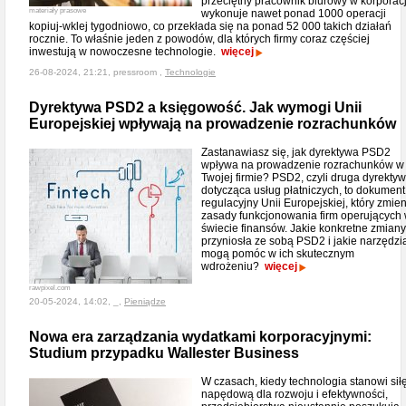
przeciętny pracownik biurowy w korporacj
materiały prasowe
wykonuje nawet ponad 1000 operacji
kopiuj-wklej tygodniowo, co przekłada się na ponad 52 000 takich działań
rocznie. To właśnie jeden z powodów, dla których firmy coraz częściej
inwestują w nowoczesne technologie.
więcej
26-08-2024, 21:21, pressroom ,
Technologie
Dyrektywa PSD2 a księgowość. Jak wymogi Unii
Europejskiej wpływają na prowadzenie rozrachunków
Zastanawiasz się, jak dyrektywa PSD2
wpływa na prowadzenie rozrachunków w
Twojej firmie? PSD2, czyli druga dyrekty
dotycząca usług płatniczych, to dokument
regulacyjny Unii Europejskiej, który zmien
zasady funkcjonowania firm operujących
świecie finansów. Jakie konkretne zmiany
przyniosła ze sobą PSD2 i jakie narzędzi
mogą pomóc w ich skutecznym
wdrożeniu?
więcej
rawpixel.com
20-05-2024, 14:02, _,
Pieniądze
Nowa era zarządzania wydatkami korporacyjnymi:
Studium przypadku Wallester Business
W czasach, kiedy technologia stanowi sił
napędową dla rozwoju i efektywności,