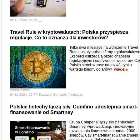
05-12-2024, 15:30, _,
Travel Rule w kryptowalutach: Polska przyspiesza
regulacje. Co to oznacza dla inwestorów?
Tylko dwa miesiące na wdrożenie Travel
Rule dostały polskie firmy kryptowalutowe
Eksperci ostrzegają przed chaosem
regulacyjnym i odpływem inwestorów. Cz
Polska straci szansę na rozwój rynku
wartego biliony dolarów?
więcej
materiały prasowe
04-12-2024, 15:47, Krzysztof Gontarek,
Pieniądze
Polskie fintechy łączą siły. Comfino udostępnia smart-
finansowanie od Smartney
Grupa Comperia łączy siły z fintechem
Smartney, wprowadzając innowacyjne
rozwiązania finansowe do ponad 2000
sklepów. Czy smart-finansowanie zmieni
sposób, w jaki Polacy robią zakupy