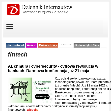
< reklama
the:protocol
Aukcje
Bukmacherzy
Dodaj artykuł / link
fintech
AI, chmura i cybersecurity - cyfrowa rewolucja w
bankach. Darmowa konferencja już 21 maja
Czy polski sektor bankowy nadąża za
technologiczną rewolucją, która przeorał
już branżę fintech? Już
21 maja 2026 r.
podczas bezpłatnej konferencji online
IT 
Bankowości
, organizowanej przez
GigaCon, specjaliści z sektora
finansowego będą mieli okazję
skonfrontować się z najnowszymi trendam
wdrożeniami i doświadczeniami praktyków informatyzacji instytucji
finansowych.
więcej