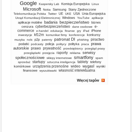
Google
Komisja Europejska
Kaspersky Lab
Linux
Microsoft
Samsung
Stany Zjednoczone
Nokia
UE
USA
Unia Europejska
Telekomunikacja Polska
Twitter
UKE
Windows
Urząd Komunikacji Elektronicznej
YouTube
aplikacje
bezpieczeństwo
badania
aplikacje mobilne
biznes
cyberbezpieczeństwo
e-
cenzura
dane osobowe
commerce
iPhone
e-handel
edukacja
finanse
gry
iPad
kf12m
konkursy
inwestycje
komunikat firmy
konferencje
patronat DI
piractwo
p2p
muzyka
nols
patenty
phishing
prawa
podatki
policja
polityka
podcasty
politycy
praca
autorskie
prawo
prywatność
przedsiębiorcy
przegląd prasy
serwisy
raporty
przeglądarki
przejęcia
reklama
smartfony
społecznościowe
sklepy internetowe
spam
startupy
tablety
telefony
sprzedaż
sztuczna inteligencja
wygasl
urządzenia przenośne
wideo
komórkowe
wyniki
własność intelektualna
finansowe
wyszukiwarki
Więcej tagów