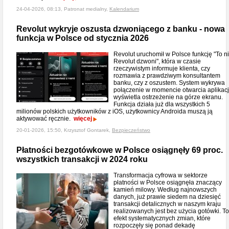
24-04-2026, 08:13, Patronat medialny,
Kalendarium
Revolut wykryje oszusta dzwoniącego z banku - nowa
funkcja w Polsce od stycznia 2026
Revolut uruchomił w Polsce funkcję "To n
Revolut dzwoni", która w czasie
rzeczywistym informuje klienta, czy
rozmawia z prawdziwym konsultantem
banku, czy z oszustem. System wykrywa
połączenie w momencie otwarcia aplikacji
wyświetla ostrzeżenie na górze ekranu.
Funkcja działa już dla wszystkich 5
milionów polskich użytkowników z iOS, użytkownicy Androida muszą ją
aktywować ręcznie.
więcej
20-01-2026, 15:50, Krzysztof Gontarek,
Bezpieczeństwo
Płatności bezgotówkowe w Polsce osiągnęły 69 proc.
wszystkich transakcji w 2024 roku
Transformacja cyfrowa w sektorze
płatności w Polsce osiągnęła znaczący
kamień milowy. Według najnowszych
danych, już prawie siedem na dziesięć
transakcji detalicznych w naszym kraju
realizowanych jest bez użycia gotówki. To
efekt systematycznych zmian, które
rozpoczęły się ponad dekadę