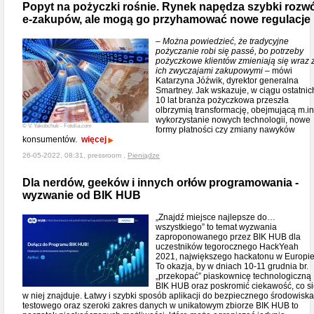
Popyt na pożyczki rośnie. Rynek napędza szybki rozwó
e-zakupów, ale mogą go przyhamować nowe regulacje
– Można powiedzieć, że tradycyjne
pożyczanie robi się passé, bo potrzeby
pożyczkowe klientów zmieniają się wraz 
ich zwyczajami zakupowymi –
mówi
Katarzyna Jóźwik, dyrektor generalna
Smartney. Jak wskazuje, w ciągu ostatnic
10 lat branża pożyczkowa przeszła
olbrzymią transformację, obejmującą m.in
wykorzystanie nowych technologii, nowe
© V. Yakobchuk - Fotolia.com
formy płatności czy zmiany nawyków
konsumentów.
więcej
26-05-2022, 08:31, pressroom ,
Pieniądze
Dla nerdów, geeków i innych orłów programowania -
wyzwanie od BIK HUB
„Znajdź miejsce najlepsze do…
wszystkiego” to temat wyzwania
zaproponowanego przez BIK HUB dla
uczestników tegorocznego HackYeah
2021, największego hackatonu w Europie
To okazja, by w dniach 10-11 grudnia br.
„przekopać” piaskownicę technologiczną
BIK HUB oraz poskromić ciekawość, co s
w niej znajduje. Łatwy i szybki sposób aplikacji do bezpiecznego środowiska
testowego oraz szeroki zakres danych w unikatowym zbiorze BIK HUB to