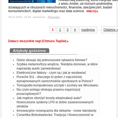
nowatorską platformą, która integruje da
z wielu źródeł, od różnych podmiotów,
działających w obszarach nieruchomości, finansów, ubezpieczeń, badań
konsumenckich, digital marketingu oraz data science.
więcej
03-11-2021, 13:26, pressroom ,
Pieniądze
...
1
2
3
4
następna
Ostatnia »
Zobacz wszystkie tagi (Chmura Tagów)
Artykuły gościnne
Gdzie stosuje się jednorazowe rękawice foliowe?
Szybka metamorfoza wnętrza. Tekstylia domowe, w które
naprawdę warto zainwestować
Elektroniczne faktury - czym są i jak je wystawiać
Porsche 911 - dlaczego to jeden z najcześciej
wynajmowanych samochodów sportowych w Polsce?
Tomografia komputerowa szczęki i żuchwy we Wrocławiu
Na czym polega obsługa prawna organizacji
pozarządowych?
Jak mądrze obniżyć koszty eksploatacji auta?
Nowoczesne systemy LPG w dobie zaawansowanych
silników
Innowacyjne rozwiązania dla sklepów - nowe standardy
Ceramika Bolesławiecka: Tradycja i Nowoczesność w