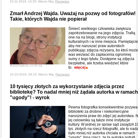
10-11-2016, 14:35, Marcin Maj,
Pieniądze
Zmarł Andrzej Wajda. Uważaj na pozwy od fotografów!
Takie, których Wajda nie popierał
Śmierć wielkiego człowieka zwiększa
zapotrzebowanie na jego zdjęcia. Trafią
one na na blogi, strony instytucji
kulturalnych i w inne miejsca. Pamiętajcie
aby nie naruszać praw autorskich
publikując zdjęcia reżysera, bo ktoś może
was wezwać do zapłacenia ogromnej
sumy z tego tytułu. Dostępne są zdjęcia
bezpłatne, ale trzeba wiedzieć które
Mariusz Kubik (lic. CC BY 3.0)
to.
więcej
10-10-2016, 09:15, Marcin Maj,
Pieniądze
10 tysięcy złotych za wykorzystanie zdjęcia przez
bibliotekę? To nadal mniej niż żądała autorka w ramach
"ugody"! - wyrok
Pewna fotografka konsekwentnie pozywa
biblioteki za drobne i niekomercyjne
naruszenia praw do zdjęć jej autorstwa. 
jej celowniku są także inne instytucje
kultury. W jednej ze spraw sąd zasądził 1
tys. złotych na rzecz fotografki, ale to nada
było mniej niż autorka chciała w ramach
"ugody". Inna rzecz, że ta autorka potrafi