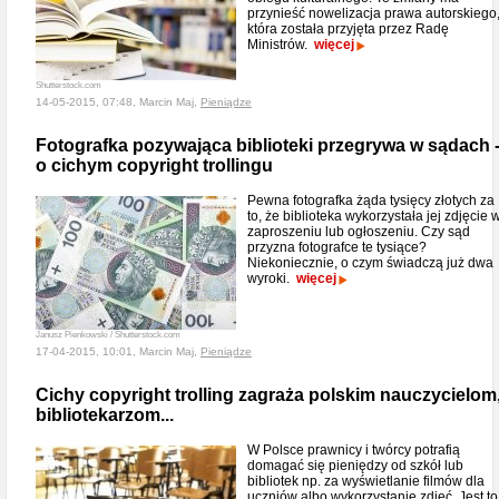
przynieść nowelizacja prawa autorskiego
która została przyjęta przez Radę
Ministrów.
więcej
Shutterstock.com
14-05-2015, 07:48, Marcin Maj,
Pieniądze
Fotografka pozywająca biblioteki przegrywa w sądach 
o cichym copyright trollingu
Pewna fotografka żąda tysięcy złotych za
to, że biblioteka wykorzystała jej zdjęcie 
zaproszeniu lub ogłoszeniu. Czy sąd
przyzna fotografce te tysiące?
Niekoniecznie, o czym świadczą już dwa
wyroki.
więcej
Janusz Pienkowski / Shutterstock.com
17-04-2015, 10:01, Marcin Maj,
Pieniądze
Cichy copyright trolling zagraża polskim nauczycielom
bibliotekarzom...
W Polsce prawnicy i twórcy potrafią
domagać się pieniędzy od szkół lub
bibliotek np. za wyświetlanie filmów dla
uczniów albo wykorzystanie zdjęć. Jest to