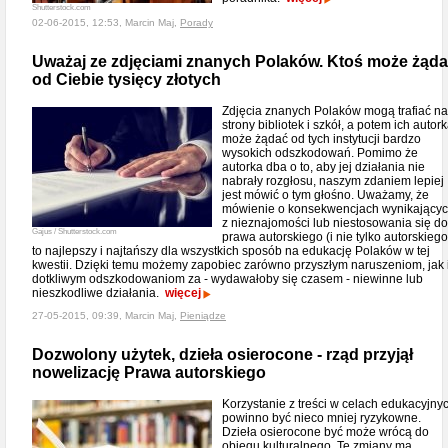
Shutterstock.com
02-06-2015, 12:53, Marcin Maj,
Porady
Uważaj ze zdjęciami znanych Polaków. Ktoś może żąd
od Ciebie tysięcy złotych
Zdjęcia znanych Polaków mogą trafiać na
strony bibliotek i szkół, a potem ich autor
może żądać od tych instytucji bardzo
wysokich odszkodowań. Pomimo że
autorka dba o to, aby jej działania nie
nabrały rozgłosu, naszym zdaniem lepiej
jest mówić o tym głośno. Uważamy, że
mówienie o konsekwencjach wynikający
z nieznajomości lub niestosowania się do
Gajus / Shutterstock.com
prawa autorskiego (i nie tylko autorskiego
to najlepszy i najtańszy dla wszystkich sposób na edukację Polaków w tej
kwestii. Dzięki temu możemy zapobiec zarówno przyszłym naruszeniom, jak 
dotkliwym odszkodowaniom za - wydawałoby się czasem - niewinne lub
nieszkodliwe działania.
więcej
27-05-2015, 09:39, Marcin Maj,
Pieniądze
Dozwolony użytek, dzieła osierocone - rząd przyjął
nowelizację Prawa autorskiego
Korzystanie z treści w celach edukacyjny
powinno być nieco mniej ryzykowne.
Dzieła osierocone być może wrócą do
obiegu kulturalnego. Te zmiany ma