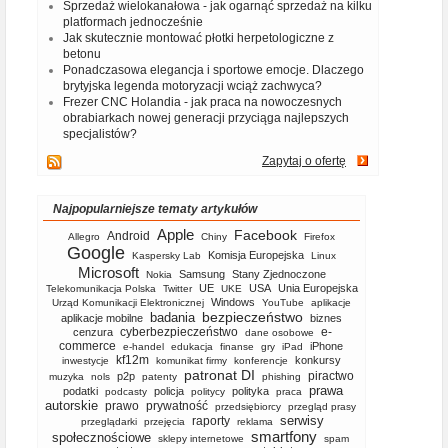
Sprzedaż wielokanałowa - jak ogarnąć sprzedaż na kilku
platformach jednocześnie
Jak skutecznie montować płotki herpetologiczne z
betonu
Ponadczasowa elegancja i sportowe emocje. Dlaczego
brytyjska legenda motoryzacji wciąż zachwyca?
Frezer CNC Holandia - jak praca na nowoczesnych
obrabiarkach nowej generacji przyciąga najlepszych
specjalistów?
Zapytaj o ofertę
Najpopularniejsze tematy artykułów
Apple
Facebook
Android
Allegro
Chiny
Firefox
Google
Komisja Europejska
Kaspersky Lab
Linux
Microsoft
Samsung
Stany Zjednoczone
Nokia
UE
USA
Unia Europejska
Telekomunikacja Polska
Twitter
UKE
Windows
Urząd Komunikacji Elektronicznej
YouTube
aplikacje
bezpieczeństwo
badania
aplikacje mobilne
biznes
cyberbezpieczeństwo
e-
cenzura
dane osobowe
commerce
iPhone
e-handel
edukacja
finanse
gry
iPad
kf12m
konkursy
inwestycje
komunikat firmy
konferencje
patronat DI
piractwo
p2p
muzyka
nols
patenty
phishing
prawa
podatki
policja
polityka
podcasty
politycy
praca
autorskie
prawo
prywatność
przedsiębiorcy
przegląd prasy
serwisy
raporty
przeglądarki
przejęcia
reklama
smartfony
społecznościowe
sklepy internetowe
spam