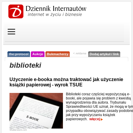
< reklama
the:protocol
Aukcje
Bukmacherzy
Dodaj artykuł / link
biblioteki
Użyczenie e-booka można traktować jak użyczenie
książki papierowej - wyrok TSUE
Biblioteki coraz częściej wypożyczają e-
booki, ale pojawia się problem z kwestią
wynagrodzenia dla autora. Trybunału
Sprawiedliwości UE uznał, że mogą w ty
przypadku obowiązywać zasady podobn
jak przy wypożyczaniu książek
papierowych.
więcej
Shutterstock.com