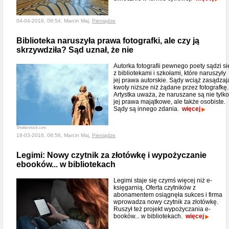
04-04-2016, 08:54, Marcin Maj,
Pieniądze
Biblioteka naruszyła prawa fotografki, ale czy ją
skrzywdziła? Sąd uznał, że nie
Autorka fotografii pewnego poety sądzi si
z bibliotekami i szkołami, które naruszyły
jej prawa autorskie. Sądy wciąż zasądzaj
kwoty niższe niż żądane przez fotografkę.
Artystka uważa, że naruszane są nie tylko
jej prawa majątkowe, ale także osobiste.
Sądy są innego zdania.
więcej
Shutterstock.com
18-03-2016, 08:56, Marcin Maj,
Pieniądze
Legimi: Nowy czytnik za złotówkę i wypożyczanie
ebooków... w bibliotekach
Legimi staje się czymś więcej niż e-
księgarnią. Oferta czytników z
abonamentem osiągnęła sukces i firma
wprowadza nowy czytnik za złotówkę.
Ruszył też projekt wypożyczania e-
booków... w bibliotekach.
więcej