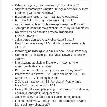
Gdzie stosuje się jednorazowe rękawice foliowe?
Szybka metamorfoza wnętrza. Tekstylia domowe, w które
naprawdę warto zainwestować
Elektroniczne faktury - czym są i jak je wystawiać
Porsche 911 - dlaczego to jeden z najcześciej
wynajmowanych samochodów sportowych w Polsce?
Tomografia komputerowa szczęki i żuchwy we Wrocławiu
Na czym polega obsługa prawna organizacji
pozarządowych?
Jak mądrze obniżyć koszty eksploatacji auta?
Nowoczesne systemy LPG w dobie zaawansowanych
silników
Innowacyjne rozwiązania dla sklepów - nowe standardy
Ceramika Bolesławiecka: Tradycja i Nowoczesność w
Jednym
Interaktywne atrakcje w Krakowie - nowy trend w
rozrywce dla dzieci i dorosłych
Pomówienie w internecie - jak szybko zareagować?
Przeszczep włosów w Turcji: jak planowanie 3D, DHI i
Sapphire FUE zmieniają leczenie
Zrób to sam czy wynajmij infobrokera? Porównanie
kosztów i czasu researchu B2B
Leady B2B dla specjalistycznych sektorów: IT, produkcja,
edukacja, energia i ubezpieczenia
Jakie warstwy ma dach płaski i jakie pełnią funkcje
Folia aluminiowa w gastronomii - do czego się przyda i
jak ją dobrze wykorzystać?