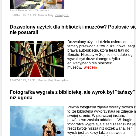
Pavel L Photo and Video / Shutterstock
02-09-2015, 14:19, Marcin Maj,
Pieniądze
Dozwolony użytek dla bibliotek i muzeów? Posłowie si
nie postarali
Dozwolony użytek i dzieła osierocone to
tematy przewodnie tzw. dużej nowelizacji
prawa autorskiego, która teraz trafi do
Senatu. Niestety w Sejmie nie udało się
wywalczyć dozwolonego użytku
edukacyjnego dla bibliotek i
muzeów.
więcej
13-07-2015, 11:31, Marcin Maj,
Pieniądze
Fotografka wygrała z biblioteką, ale wyrok był "tańszy"
niż ugoda
Pewna fotografka żądała tysięcy złotych 
to, że biblioteka wykorzystała jej zdjęcie 
swojej stronie. W pierwszej instancji
powództwo zostało oddalone. W drugie
fotografka wygrała, ale sąd zasądził na je
rzecz kwotę niższą niż oczekiwana. Ten
wyrok jest ciekawy także z powodu