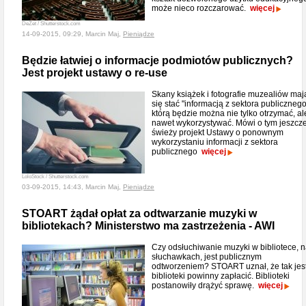
może nieco rozczarować.
więcej
DeZet / Shutterstock.com
14-09-2015, 09:29, Marcin Maj,
Pieniądze
Będzie łatwiej o informacje podmiotów publicznych?
Jest projekt ustawy o re-use
Skany książek i fotografie muzealiów maj
się stać "informacją z sektora publicznego
którą będzie można nie tylko otrzymać, al
nawet wykorzystywać. Mówi o tym jeszcz
świeży projekt Ustawy o ponownym
wykorzystaniu informacji z sektora
publicznego
więcej
LoloStock / Shutterstock.com
03-09-2015, 14:43, Marcin Maj,
Pieniądze
STOART żądał opłat za odtwarzanie muzyki w
bibliotekach? Ministerstwo ma zastrzeżenia - AWI
Czy odsłuchiwanie muzyki w bibliotece, 
słuchawkach, jest publicznym
odtworzeniem? STOART uznał, że tak jest
biblioteki powinny zapłacić. Biblioteki
postanowiły drążyć sprawę.
więcej