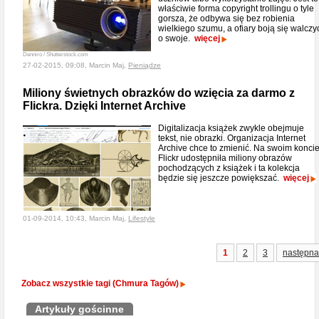
właściwie forma copyright trollingu o tyle
gorsza, że odbywa się bez robienia
wielkiego szumu, a ofiary boją się walczy
o swoje.
więcej
Denniro / Shutterstock.com
27-02-2015, 09:08, Marcin Maj,
Pieniądze
Miliony świetnych obrazków do wzięcia za darmo z
Flickra. Dzięki Internet Archive
Digitalizacja książek zwykle obejmuje
tekst, nie obrazki. Organizacja Internet
Archive chce to zmienić. Na swoim konci
Flickr udostępniła miliony obrazów
pochodzących z książek i ta kolekcja
będzie się jeszcze powiększać.
więcej
01-09-2014, 10:43, Marcin Maj,
Lifestyle
1
2
3
następna
Zobacz wszystkie tagi (Chmura Tagów)
Artykuły gościnne