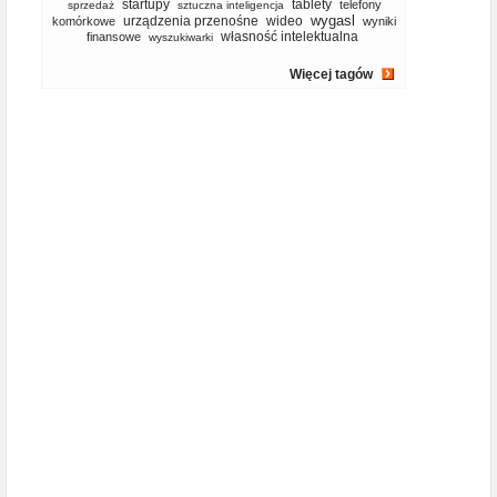
startupy
tablety
telefony
sprzedaż
sztuczna inteligencja
wygasl
urządzenia przenośne
wideo
komórkowe
wyniki
własność intelektualna
finansowe
wyszukiwarki
Więcej tagów