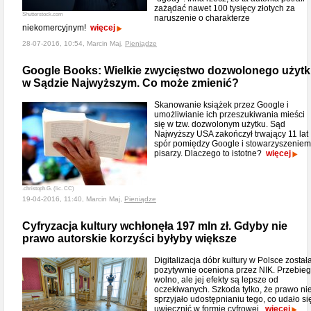
zażądać nawet 100 tysięcy złotych za
Shutterstock.com
naruszenie o charakterze
niekomercyjnym!
więcej
28-07-2016, 10:54, Marcin Maj,
Pieniądze
Google Books: Wielkie zwycięstwo dozwolonego użyt
w Sądzie Najwyższym. Co może zmienić?
Skanowanie książek przez Google i
umożliwianie ich przeszukiwania mieści
się w tzw. dozwolonym użytku. Sąd
Najwyższy USA zakończył trwający 11 lat
spór pomiędzy Google i stowarzyszeniem
pisarzy. Dlaczego to istotne?
więcej
.christoph.G. (lic. CC)
19-04-2016, 11:40, Marcin Maj,
Pieniądze
Cyfryzacja kultury wchłonęła 197 mln zł. Gdyby nie
prawo autorskie korzyści byłyby większe
Digitalizacja dóbr kultury w Polsce został
pozytywnie oceniona przez NIK. Przebie
wolno, ale jej efekty są lepsze od
oczekiwanych. Szkoda tylko, że prawo ni
sprzyjało udostępnianiu tego, co udało si
uwiecznić w formie cyfrowej.
więcej