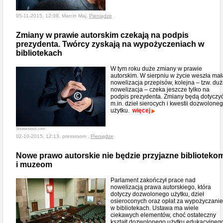
05-11-2015, 12:08, Marcin Maj,
Pieniądze
Zmiany w prawie autorskim czekają na podpis
prezydenta. Twórcy zyskają na wypożyczeniach w
bibliotekach
W tym roku duże zmiany w prawie
autorskim. W sierpniu w życie weszła mał
nowelizacja przepisów, kolejna – tzw. du
nowelizacja – czeka jeszcze tylko na
podpis prezydenta. Zmiany będą dotyczy
m.in. dzieł sierocych i kwestii dozwolone
użytku.
więcej
Shutterstock.com
02-10-2015, 12:13, pressroom ,
Pieniądze
Nowe prawo autorskie nie będzie przyjazne biblioteko
i muzeom
Parlament zakończył prace nad
nowelizacją prawa autorskiego, która
dotyczy dozwolonego użytku, dzieł
osieroconych oraz opłat za wypożyczanie
w bibliotekach. Ustawa ma wiele
ciekawych elementów, choć ostateczny
kształt dozwolonego użytku edukacyjneg