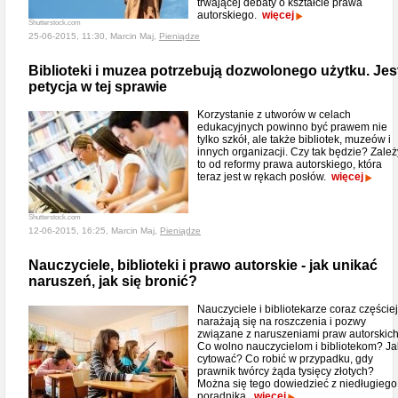
trwającej debaty o kształcie prawa
autorskiego.
więcej
Shutterstock.com
25-06-2015, 11:30, Marcin Maj,
Pieniądze
Biblioteki i muzea potrzebują dozwolonego użytku. Jes
petycja w tej sprawie
Korzystanie z utworów w celach
edukacyjnych powinno być prawem nie
tylko szkół, ale także bibliotek, muzeów i
innych organizacji. Czy tak będzie? Zależ
to od reformy prawa autorskiego, która
teraz jest w rękach posłów.
więcej
Shutterstock.com
12-06-2015, 16:25, Marcin Maj,
Pieniądze
Nauczyciele, biblioteki i prawo autorskie - jak unikać
naruszeń, jak się bronić?
Nauczyciele i bibliotekarze coraz częściej
narażają się na roszczenia i pozwy
związane z naruszeniami praw autorskich
Co wolno nauczycielom i bibliotekom? Ja
cytować? Co robić w przypadku, gdy
prawnik twórcy żąda tysięcy złotych?
Można się tego dowiedzieć z niedługiego
poradnika.
więcej