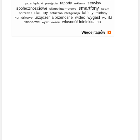
serwisy
raporty
przeglądarki
przejęcia
reklama
smartfony
społecznościowe
sklepy internetowe
spam
startupy
tablety
telefony
sprzedaż
sztuczna inteligencja
wygasl
urządzenia przenośne
wideo
komórkowe
wyniki
własność intelektualna
finansowe
wyszukiwarki
Więcej tagów