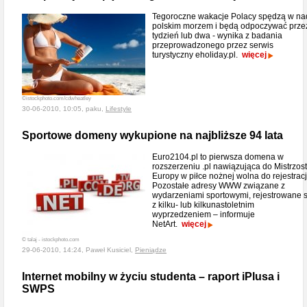
Tegoroczne wakacje Polacy spędzą w na
polskim morzem i będą odpoczywać prze
tydzień lub dwa - wynika z badania
przeprowadzonego przez serwis
turystyczny eholiday.pl.
więcej
©istockphoto.com/cdwheatley
30-06-2010, 10:05, paku,
Lifestyle
Sportowe domeny wykupione na najbliższe 94 lata
Euro2104.pl to pierwsza domena w
rozszerzeniu .pl nawiązująca do Mistrzos
Europy w piłce nożnej wolna do rejestracj
Pozostałe adresy WWW związane z
wydarzeniami sportowymi, rejestrowane 
z kilku- lub kilkunastoletnim
wyprzedzeniem – informuje
NetArt.
więcej
© talaj - istockphoto.com
29-06-2010, 14:24, Paweł Kusiciel,
Pieniądze
Internet mobilny w życiu studenta – raport iPlusa i
SWPS