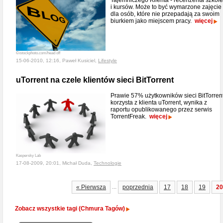
Tajemniczego Klienta - recenzenta szkol
i kursów. Może to być wymarzone zajęcie
dla osób, które nie przepadają za swoim
biurkiem jako miejscem pracy.
więcej
©istockphoto.com/head off
15-06-2010, 12:16, Paweł Kusiciel,
Lifestyle
uTorrent na czele klientów sieci BitTorrent
Prawie 57% użytkowników sieci BitTorren
korzysta z klienta uTorrent, wynika z
raportu opublikowanego przez serwis
TorrentFreak.
więcej
Kaspersky Lab
17-08-2009, 20:01, Michał Duda,
Technologie
...
« Pierwsza
poprzednia
17
18
19
20
Zobacz wszystkie tagi (Chmura Tagów)