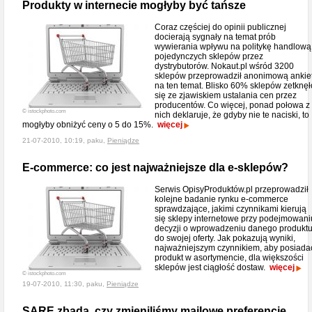
Produkty w internecie mogłyby być tańsze
Coraz częściej do opinii publicznej
docierają sygnały na temat prób
wywierania wpływu na politykę handlową
pojedynczych sklepów przez
dystrybutorów. Nokaut.pl wśród 3200
sklepów przeprowadził anonimową ankie
na ten temat. Blisko 60% sklepów zetknęł
się ze zjawiskiem ustalania cen przez
producentów. Co więcej, ponad połowa z
© istockphoto.com
nich deklaruje, że gdyby nie te naciski, to
mogłyby obniżyć ceny o 5 do 15%.
więcej
21-07-2010, 10:19, paku,
Pieniądze
E-commerce: co jest najważniejsze dla e-sklepów?
Serwis OpisyProduktów.pl przeprowadził
kolejne badanie rynku e-commerce
sprawdzające, jakimi czynnikami kierują
się sklepy internetowe przy podejmowani
decyzji o wprowadzeniu danego produkt
do swojej oferty. Jak pokazują wyniki,
najważniejszym czynnikiem, aby posiada
produkt w asortymencie, dla większości
sklepów jest ciągłość dostaw.
więcej
© istockphoto.com
19-07-2010, 11:30, paku,
Pieniądze
SARE zbada, czy zmieniliśmy mailowe preferencje