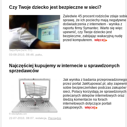
Czy Twoje dziecko jest bezpieczne w sieci?
Zaledwie 45 procent rodziców zdaje sobi
sprawę, że ich pociechy mają negatywne
doświadczenia z internetem - wynika z
raportu firmy Symantec. Warto się więc
upewnić, czy Twoje dziecko jest
bezpieczne, zabijając wakacyjną nudę
przed komputerem.
więcej
Tanya Ryno (na lic. CC)
03-08-2010, 08:46, paku,
Najczęściej kupujemy w internecie u sprawdzonych
sprzedawców
Jak wynika z badania przeprowadzonego
przez portal JakKupować.pl, aby zapewni
sobie bezpieczeństwo podczas zakupów
sieci, Polacy korzystają ze sprawdzonych 
polecanych sklepów internetowych oraz
śledzą komentarze na forach
internetowych dotyczące portali
zakupowych.
więcej
© istockphoto.com
22-07-2010, 08:07, redakcja,
Pieniądze