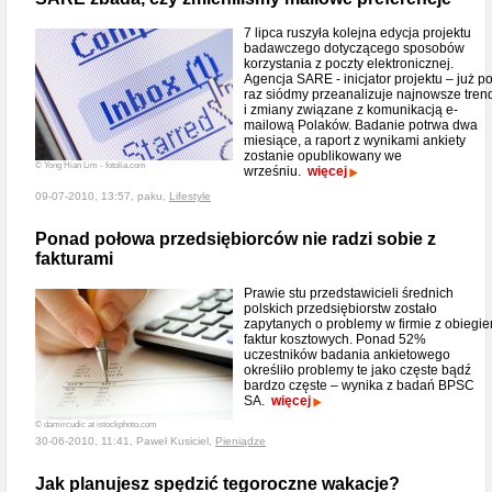
7 lipca ruszyła kolejna edycja projektu
badawczego dotyczącego sposobów
korzystania z poczty elektronicznej.
Agencja SARE - inicjator projektu – już p
raz siódmy przeanalizuje najnowsze tren
i zmiany związane z komunikacją e-
mailową Polaków. Badanie potrwa dwa
miesiące, a raport z wynikami ankiety
zostanie opublikowany we
© Yong Hian Lim - fotolia.com
wrześniu.
więcej
09-07-2010, 13:57, paku,
Lifestyle
Ponad połowa przedsiębiorców nie radzi sobie z
fakturami
Prawie stu przedstawicieli średnich
polskich przedsiębiorstw zostało
zapytanych o problemy w firmie z obiegi
faktur kosztowych. Ponad 52%
uczestników badania ankietowego
określiło problemy te jako częste bądź
bardzo częste – wynika z badań BPSC
SA.
więcej
© damircudic at istockphoto.com
30-06-2010, 11:41, Paweł Kusiciel,
Pieniądze
Jak planujesz spędzić tegoroczne wakacje?