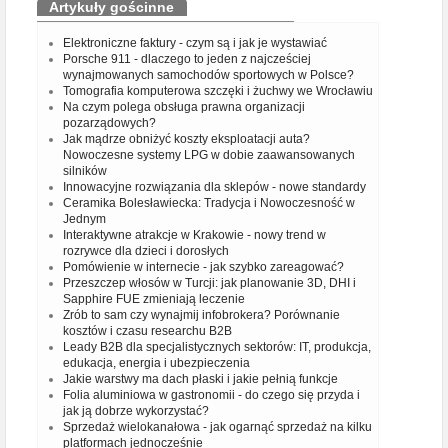
Artykuły gościnne
Elektroniczne faktury - czym są i jak je wystawiać
Porsche 911 - dlaczego to jeden z najcześciej
wynajmowanych samochodów sportowych w Polsce?
Tomografia komputerowa szczęki i żuchwy we Wrocławiu
Na czym polega obsługa prawna organizacji
pozarządowych?
Jak mądrze obniżyć koszty eksploatacji auta?
Nowoczesne systemy LPG w dobie zaawansowanych
silników
Innowacyjne rozwiązania dla sklepów - nowe standardy
Ceramika Bolesławiecka: Tradycja i Nowoczesność w
Jednym
Interaktywne atrakcje w Krakowie - nowy trend w
rozrywce dla dzieci i dorosłych
Pomówienie w internecie - jak szybko zareagować?
Przeszczep włosów w Turcji: jak planowanie 3D, DHI i
Sapphire FUE zmieniają leczenie
Zrób to sam czy wynajmij infobrokera? Porównanie
kosztów i czasu researchu B2B
Leady B2B dla specjalistycznych sektorów: IT, produkcja,
edukacja, energia i ubezpieczenia
Jakie warstwy ma dach płaski i jakie pełnią funkcje
Folia aluminiowa w gastronomii - do czego się przyda i
jak ją dobrze wykorzystać?
Sprzedaż wielokanałowa - jak ogarnąć sprzedaż na kilku
platformach jednocześnie