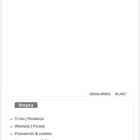
«
strona główna
-
do góry
^
Stopka
O nas
|
Redakcja
Wywiady
|
Porady
Prywatność
&
cookies