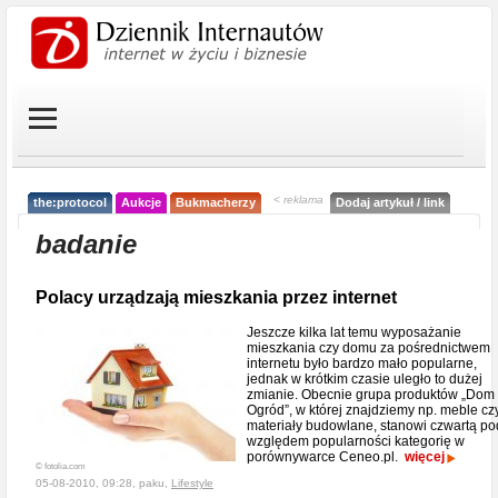
< reklama
the:protocol
Aukcje
Bukmacherzy
Dodaj artykuł / link
badanie
Polacy urządzają mieszkania przez internet
Jeszcze kilka lat temu wyposażanie
mieszkania czy domu za pośrednictwem
internetu było bardzo mało popularne,
jednak w krótkim czasie uległo to dużej
zmianie. Obecnie grupa produktów „Dom 
Ogród”, w której znajdziemy np. meble cz
materiały budowlane, stanowi czwartą po
względem popularności kategorię w
porównywarce Ceneo.pl.
więcej
© fotolia.com
05-08-2010, 09:28, paku,
Lifestyle