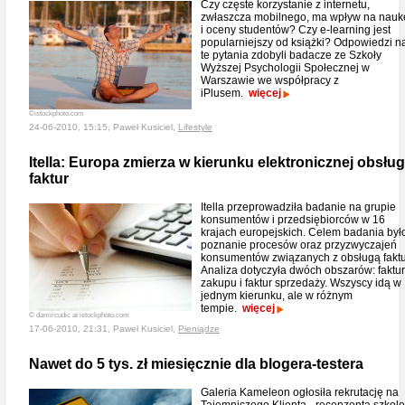
Czy częste korzystanie z internetu,
zwłaszcza mobilnego, ma wpływ na nauk
i oceny studentów? Czy e-learning jest
popularniejszy od książki? Odpowiedzi n
te pytania zdobyli badacze ze Szkoły
Wyższej Psychologii Społecznej w
Warszawie we współpracy z
iPlusem.
więcej
©istockphoto.com
24-06-2010, 15:15, Paweł Kusiciel,
Lifestyle
Itella: Europa zmierza w kierunku elektronicznej obsług
faktur
Itella przeprowadziła badanie na grupie
konsumentów i przedsiębiorców w 16
krajach europejskich. Celem badania był
poznanie procesów oraz przyzwyczajeń
konsumentów związanych z obsługą faktu
Analiza dotyczyła dwóch obszarów: faktur
zakupu i faktur sprzedaży. Wszyscy idą w
jednym kierunku, ale w różnym
tempie.
więcej
© damircudic at istockphoto.com
17-06-2010, 21:31, Paweł Kusiciel,
Pieniądze
Nawet do 5 tys. zł miesięcznie dla blogera-testera
Galeria Kameleon ogłosiła rekrutację na