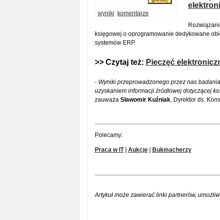
elektron
wyniki
komentarze
Rozwiązanie
księgowej o oprogramowanie dedykowane obieg
systemów ERP.
>> Czytaj też:
Pieczęć elektroniczn
-
Wyniki przeprowadzonego przez nas badania 
uzyskaniem informacji źródłowej dotyczącej k
zauważa
Sławomir Kuźniak
, Dyrektor ds. Kon
Polecamy:
Praca w IT
|
Aukcje
|
Bukmacherzy
Artykuł może zawierać linki partnerów, umożliw