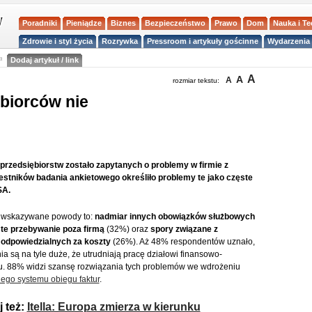
Poradniki
Pieniądze
Biznes
Bezpieczeństwo
Prawo
Dom
Nauka i T
Zdrowie i styl życia
Rozrywka
Pressroom i artykuły gościnne
Wydarzenia 
a
Dodaj artykuł / link
A
A
A
rozmiar tekstu:
biorców nie
 przedsiębiorstw zostało zapytanych o problemy w firmie z
stników badania ankietowego określiło problemy te jako częste
SA.
j wskazywane powody to:
nadmiar innych obowiązków służbowych
te przebywanie poza firmą
(32%) oraz
spory związane z
 odpowiedzialnych za koszty
(26%). Aż 48% respondentów uznało,
ia są na tyle duże, że utrudniają pracę działowi finansowo-
. 88% widzi szansę rozwiązania tych problemów we wdrożeniu
nego systemu obiegu faktur
.
j też:
Itella: Europa zmierza w kierunku