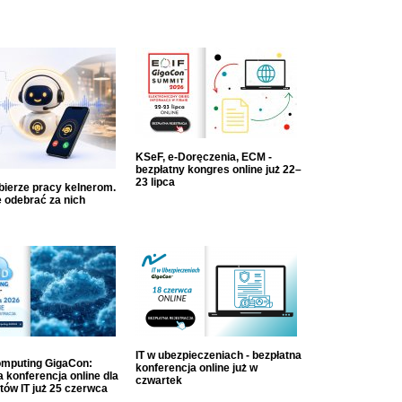
KSeF, e-Doręczenia, ECM -
bezpłatny kongres online już 22–
23 lipca
dbierze pracy kelnerom.
 odebrać za nich
IT w ubezpieczeniach - bezpłatna
mputing GigaCon:
konferencja online już w
 konferencja online dla
czwartek
tów IT już 25 czerwca