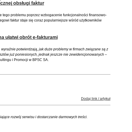
icznej obsługi faktur
 tego problemu poprzez wzbogacenie funkcjonalności finansowo-
owi faktur staje się coraz popularniejsze wśród użytkowników
a ułatwi obrót e-fakturami
wyraźnie potwierdzają, jak duże problemy w firmach związane są z
osztów już poniesionych, jednak jeszcze nie zewidencjonowanych
–
sultingu i Promocji w BPSC SA.
Dodaj link / artykuł
iające rozwój serwisu i dostarczanie darmowych treści.