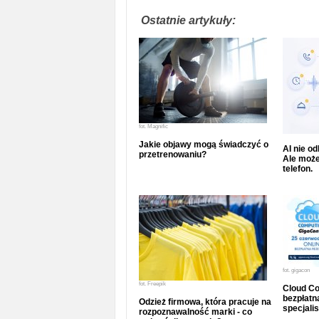
Ostatnie artykuły:
fot.
Magnific
Jakie objawy mogą świadczyć o
AI nie o
przetrenowaniu?
Ale może
telefon.
fot.
gigacon
fot.
Freepik
Cloud Co
bezpłatna
Odzież firmowa, która pracuje na
specjalis
rozpoznawalność marki - co