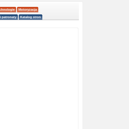
echnologie
Motoryzacja
i patronaty
Katalog stron