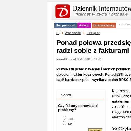
< reklam
the:protocol
Aukcje
Bukmacherzy
DI
Wiadomości
Pieniądze
Ponad połowa przedsię
radzi sobie z fakturami
Paweł Kusiciel
30-06-2010, 11:41
Prawie stu przedstawicieli średnich polskich
obiegiem faktur kosztowych. Ponad 52% ucze
bądź bardzo częste – wynika z badań BPSC 
Najczęście
Sonda
(29%),
częs
ustaleniem
Czy faktury sprawiają ci
że opóźnien
problemy?
księgowemu
elektronicz
Tak
Nie
>> Czyta