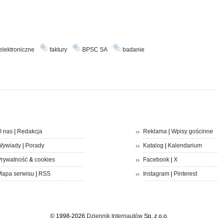
 elektroniczne
faktury
BPSC SA
badanie
 nas
|
Redakcja
Reklama
|
Wpisy gościnne
Wywiady
|
Porady
Katalog
|
Kalendarium
rywatność
&
cookies
Facebook
|
X
apa serwisu
|
RSS
Instagram
|
Pinterest
© 1998-2026
Dziennik Internautów
Sp. z o.o.