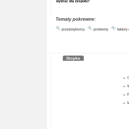
wybrać dla zespołu?
Tematy pokrewne:
przedsiębiorcy
problemy
faktury
Stopka
O
P
M