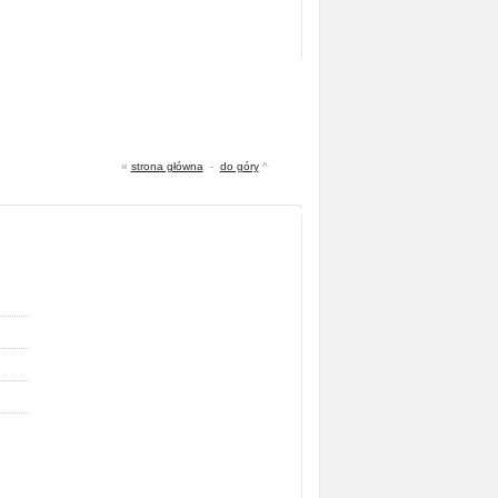
«
strona główna
-
do góry
^