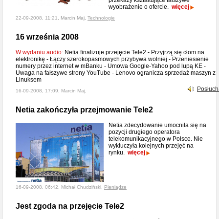
przekazy kształtujące fałszywe
wyobrażenie o ofercie.
więcej
22-09-2008, 11:21, Marcin Maj,
Technologie
16 września 2008
W wydaniu audio:
Netia finalizuje przejęcie Tele2 - Przyjrzą się cłom na
elektronikę - Łączy szerokopasmowych przybywa wolniej - Przeniesienie
numery przez internet w mBanku - Umowa Google-Yahoo pod lupą KE -
Uwaga na fałszywe strony YouTube - Lenovo ogranicza sprzedaż maszyn z
Linuksem
Posłuch
16-09-2008, 17:09, Marcin Maj,
Netia zakończyła przejmowanie Tele2
Netia zdecydowanie umocniła się na
pozycji drugiego operatora
telekomunikacyjnego w Polsce. Nie
wykluczyła kolejnych przejęć na
rynku.
więcej
16-09-2008, 06:42, Michał Chudziński,
Pieniądze
Jest zgoda na przejęcie Tele2