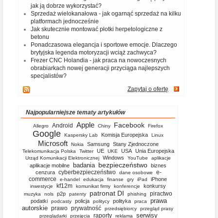
jak ją dobrze wykorzystać?
Sprzedaż wielokanałowa - jak ogarnąć sprzedaż na kilku
platformach jednocześnie
Jak skutecznie montować płotki herpetologiczne z
betonu
Ponadczasowa elegancja i sportowe emocje. Dlaczego
brytyjska legenda motoryzacji wciąż zachwyca?
Frezer CNC Holandia - jak praca na nowoczesnych
obrabiarkach nowej generacji przyciąga najlepszych
specjalistów?
Zapytaj o ofertę
Najpopularniejsze tematy artykułów
Apple
Facebook
Android
Allegro
Chiny
Firefox
Google
Komisja Europejska
Kaspersky Lab
Linux
Microsoft
Samsung
Stany Zjednoczone
Nokia
UE
USA
Unia Europejska
Telekomunikacja Polska
Twitter
UKE
Windows
Urząd Komunikacji Elektronicznej
YouTube
aplikacje
bezpieczeństwo
badania
aplikacje mobilne
biznes
cyberbezpieczeństwo
e-
cenzura
dane osobowe
commerce
iPhone
e-handel
edukacja
finanse
gry
iPad
kf12m
konkursy
inwestycje
komunikat firmy
konferencje
patronat DI
piractwo
p2p
muzyka
nols
patenty
phishing
prawa
podatki
policja
polityka
podcasty
politycy
praca
autorskie
prawo
prywatność
przedsiębiorcy
przegląd prasy
serwisy
raporty
przeglądarki
przejęcia
reklama