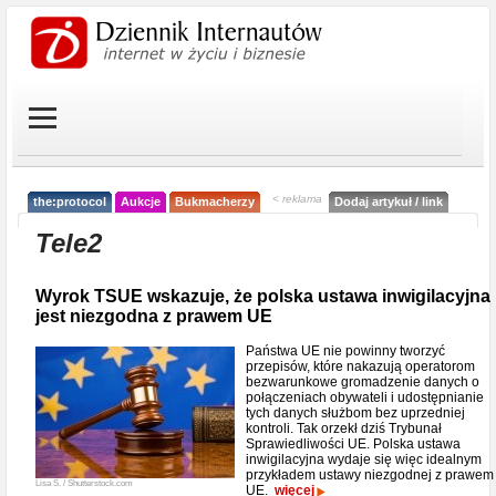
< reklama
the:protocol
Aukcje
Bukmacherzy
Dodaj artykuł / link
Tele2
Wyrok TSUE wskazuje, że polska ustawa inwigilacyjna
jest niezgodna z prawem UE
Państwa UE nie powinny tworzyć
przepisów, które nakazują operatorom
bezwarunkowe gromadzenie danych o
połączeniach obywateli i udostępnianie
tych danych służbom bez uprzedniej
kontroli. Tak orzekł dziś Trybunał
Sprawiedliwości UE. Polska ustawa
inwigilacyjna wydaje się więc idealnym
przykładem ustawy niezgodnej z prawem
Lisa S. / Shutterstock.com
UE.
więcej