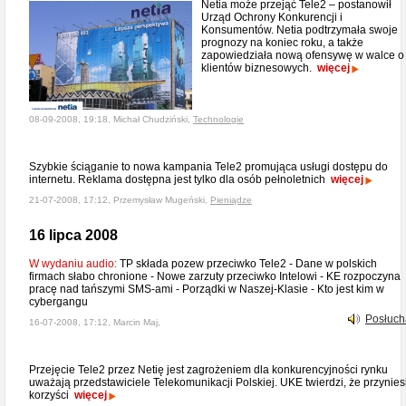
Netia może przejąć Tele2 – postanowił
Urząd Ochrony Konkurencji i
Konsumentów. Netia podtrzymała swoje
prognozy na koniec roku, a także
zapowiedziała nową ofensywę w walce o
klientów biznesowych.
więcej
08-09-2008, 19:18, Michał Chudziński,
Technologie
Szybkie ściąganie to nowa kampania Tele2 promująca usługi dostępu do
internetu. Reklama dostępna jest tylko dla osób pełnoletnich
więcej
21-07-2008, 17:12, Przemysław Mugeński,
Pieniądze
16 lipca 2008
W wydaniu audio:
TP składa pozew przeciwko Tele2 - Dane w polskich
firmach słabo chronione - Nowe zarzuty przeciwko Intelowi - KE rozpoczyna
pracę nad tańszymi SMS-ami - Porządki w Naszej-Klasie - Kto jest kim w
cybergangu
Posłuch
16-07-2008, 17:12, Marcin Maj,
Przejęcie Tele2 przez Netię jest zagrożeniem dla konkurencyjności rynku
uważają przedstawiciele Telekomunikacji Polskiej. UKE twierdzi, że przynies
korzyści
więcej