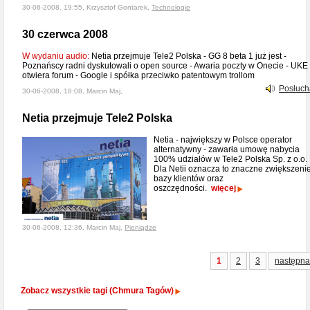
30-06-2008, 19:55, Krzysztof Gontarek,
Technologie
30 czerwca 2008
W wydaniu audio:
Netia przejmuje Tele2 Polska - GG 8 beta 1 już jest -
Poznańscy radni dyskutowali o open source - Awaria poczty w Onecie - UKE
otwiera forum - Google i spółka przeciwko patentowym trollom
Posłuch
30-06-2008, 18:08, Marcin Maj,
Netia przejmuje Tele2 Polska
Netia - największy w Polsce operator
alternatywny - zawarła umowę nabycia
100% udziałów w Tele2 Polska Sp. z o.o.
Dla Netii oznacza to znaczne zwiększeni
bazy klientów oraz
oszczędności.
więcej
30-06-2008, 12:36, Marcin Maj,
Pieniądze
1
2
3
następna
Zobacz wszystkie tagi (Chmura Tagów)