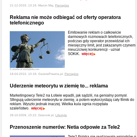
21-12-2016, 13:16, Marcin Maj,
Pieniądze
Reklama nie może odbiegać od oferty operatora
telefonicznego
Emitowanie reklam o całkowicie
darmowych rozmowach telefonicznych,
podczas gdy operator przewidział ich
miesięczny limit, jest zakazanym czynem
nieuczciwej konkurencji - uznał
SOKiK.
więcej
© arturbo at istockphoto.com
18-04-2010, 10:18, GazetaPrawna.pl,
Pieniądze
Uderzenie meteorytu w ziemię to... reklama
Marketingowcy Tele2 na Łotwie wpadli, jak sądzili, na genialny pomysł.
Sfingują uderzenie meteorytu w ziemię, a potem wykorzystają cały filmik do
reklam. Wyszło jednak inaczej. Wielka kula ognia rozpętała
szaleństwo.
więcej
28-10-2009, 15:22, Dziennik.pl,
Lifestyle
Przenoszenie numerów: Netia odpowie za Tele2
Tele2 Polska nie realizowała wniosków o