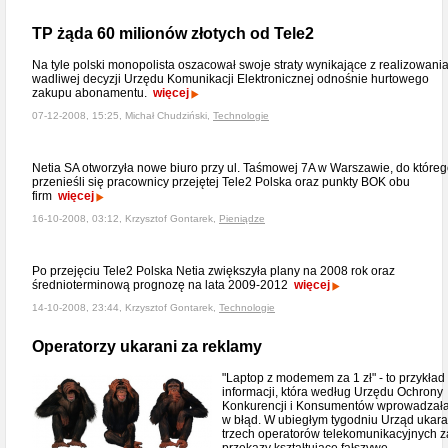
TP żąda 60 milionów złotych od Tele2
Na tyle polski monopolista oszacował swoje straty wynikające z realizowani
wadliwej decyzji Urzędu Komunikacji Elektronicznej odnośnie hurtowego
zakupu abonamentu.
więcej
07-12-2008, 15:25, Michał Chudziński,
Technologie
Netia SA otworzyła nowe biuro przy ul. Taśmowej 7A w Warszawie, do które
przenieśli się pracownicy przejętej Tele2 Polska oraz punkty BOK obu
firm
więcej
16-10-2008, 03:12, Krzysztof Gontarek,
Pieniądze
Po przejęciu Tele2 Polska Netia zwiększyła plany na 2008 rok oraz
średnioterminową prognozę na lata 2009-2012
więcej
14-10-2008, 23:44, Krzysztof Gontarek,
Technologie
Operatorzy ukarani za reklamy
"Laptop z modemem za 1 zł" - to przykład
informacji, która według Urzędu Ochrony
Konkurencji i Konsumentów wprowadzał
w błąd. W ubiegłym tygodniu Urząd ukara
trzech operatorów telekomunikacyjnych z