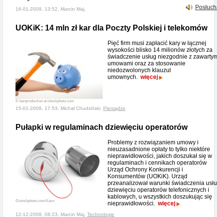
Posłuch
16-01-2009, 13:52, Marcin Maj,
UOKiK: 14 mln zł kar dla Poczty Polskiej i telekomów
Pięć firm musi zapłacić kary w łącznej
wysokości blisko 14 milionów złotych za
świadczenie usług niezgodnie z zawarty
umowami oraz za stosowanie
niedozwolonych klauzul
umownych.
więcej
© bartproduction at istockphoto.com
15-01-2009, 17:53, Michał Chudziński,
Pieniądze
Pułapki w regulaminach dziewięciu operatorów
Problemy z rozwiązaniem umowy i
nieuzasadnione opłaty to tylko niektóre
nieprawidłowości, jakich doszukał się w
regulaminach i cennikach operatorów
Urząd Ochrony Konkurencji i
Konsumentów (UOKiK). Urząd
przeanalizował warunki świadczenia usł
dziewięciu operatorów telefonicznych i
kablowych, u wszystkich doszukując się
©istockphoto.com/iLexx
nieprawidłowości.
więcej
12-12-2008, 08:23, Marcin Maj,
Technologie