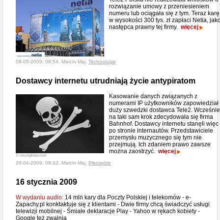
rozwiązanie umowy z przeniesieniem
numeru lub ociągała się z tym. Teraz karę
w wysokości 300 tys. zł zapłaci Netia, jak
następca prawny tej firmy.
więcej
08-05-2009, 08:54, Marcin Maj,
Technologie
Dostawcy internetu utrudniają życie antypiratom
Kasowanie danych związanych z
numerami IP użytkowników zapowiedział
duży szwedzki dostawca Tele2. Wcześnie
na taki sam krok zdecydowała się firma
Bahnhof. Dostawcy internetu stanęli więc
po stronie internautów. Przedstawiciele
przemysłu muzycznego się tym nie
przejmują. Ich zdaniem prawo zawsze
można zaostrzyć.
więcej
© istockphoto.com
28-04-2009, 08:32, Marcin Maj,
Pieniądze
16 stycznia 2009
W wydaniu audio:
14 mln kary dla Poczty Polskiej i telekomów - e-
Zapachy.pl konktaktuje się z klientami - Dwie firmy chcą świadczyć usługi
telewizji mobilnej - Śmiałe deklaracje Play - Yahoo w rękach kobiety -
Google też zwalnia