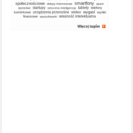
smartfony
społecznościowe
sklepy internetowe
spam
startupy
tablety
telefony
sprzedaż
sztuczna inteligencja
wygasl
urządzenia przenośne
wideo
komórkowe
wyniki
własność intelektualna
finansowe
wyszukiwarki
Więcej tagów