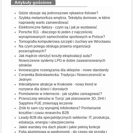
Artykuły gościnne
Gdzie stosuje się jednorazowe rękawice foliowe?
Szybka metamorfoza wnętrza. Tekstylia domowe, w które
naprawdę warto zainwestować
Elektroniczne faktury - czym są i jak je wystawiać
Porsche 911 - dlaczego to jeden z najcześciej
wynajmowanych samochodów sportowych w Polsce?
Tomografia komputerowa szczęki i żuchwy we Wrocławiu
Na czym polega obsługa prawna organizacji
pozarządowych?
Jak mądrze obniżyć koszty eksploatacji auta?
Nowoczesne systemy LPG w dobie zaawansowanych
silników
Innowacyjne rozwiązania dla sklepów - nowe standardy
Ceramika Bolesławiecka: Tradycja i Nowoczesność w
Jednym
Interaktywne atrakcje w Krakowie - nowy trend w
rozrywce dla dzieci i dorosłych
Pomówienie w internecie - jak szybko zareagować?
Przeszczep włosów w Turcji: jak planowanie 3D, DHI i
Sapphire FUE zmieniają leczenie
Zrób to sam czy wynajmij infobrokera? Porównanie
kosztów i czasu researchu B2B
Leady B2B dla specjalistycznych sektorów: IT, produkcja,
edukacja, energia i ubezpieczenia
Jakie warstwy ma dach płaski i jakie pełnią funkcje
Folia aluminiowa w gastronomii - do czego się przyda i