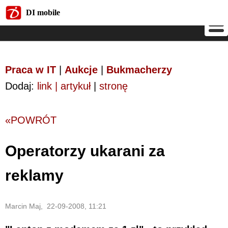
DI mobile
DI mobile
Praca w IT
|
Aukcje
|
Bukmacherzy
Dodaj:
link | artykuł
|
stronę
«POWRÓT
Operatorzy ukarani za
reklamy
Marcin Maj, 22-09-2008, 11:21