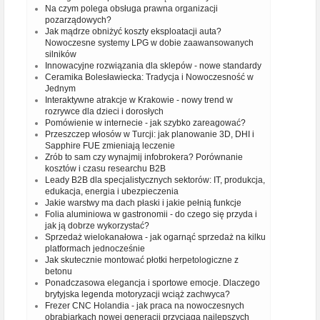
Na czym polega obsługa prawna organizacji
pozarządowych?
Jak mądrze obniżyć koszty eksploatacji auta?
Nowoczesne systemy LPG w dobie zaawansowanych
silników
Innowacyjne rozwiązania dla sklepów - nowe standardy
Ceramika Bolesławiecka: Tradycja i Nowoczesność w
Jednym
Interaktywne atrakcje w Krakowie - nowy trend w
rozrywce dla dzieci i dorosłych
Pomówienie w internecie - jak szybko zareagować?
Przeszczep włosów w Turcji: jak planowanie 3D, DHI i
Sapphire FUE zmieniają leczenie
Zrób to sam czy wynajmij infobrokera? Porównanie
kosztów i czasu researchu B2B
Leady B2B dla specjalistycznych sektorów: IT, produkcja,
edukacja, energia i ubezpieczenia
Jakie warstwy ma dach płaski i jakie pełnią funkcje
Folia aluminiowa w gastronomii - do czego się przyda i
jak ją dobrze wykorzystać?
Sprzedaż wielokanałowa - jak ogarnąć sprzedaż na kilku
platformach jednocześnie
Jak skutecznie montować płotki herpetologiczne z
betonu
Ponadczasowa elegancja i sportowe emocje. Dlaczego
brytyjska legenda motoryzacji wciąż zachwyca?
Frezer CNC Holandia - jak praca na nowoczesnych
obrabiarkach nowej generacji przyciąga najlepszych