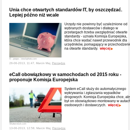
Unia chce otwartych standardów IT, by oszczędzać.
Lepiej późno niż wcale
Urzędy nie powinny być uzależnione od
wybranych dostawców i dlatego w
przetargach trzeba uwzględniać otwarte
standardy - uznała Komisja Europejska,
która chce wydać nawet przewodnik dla
urzędników, pomagający w przechodzeni
na otwarte standardy.
więcej
© - peepo - istockphoto.com
26-06-2013, 11:47, Marcin Maj,
Pieniądze
eCall obowiązkowy w samochodach od 2015 roku -
proponuje Komisja Europejska
System eCall służy do automatycznego
wykrywania i zgłaszania wypadków
drogowych. Komisja Europejska chce, ab
był on obowiązkowo montowany w autac
osobowych i dostawczych.
więcej
Shutterstock.com
13-06-2013, 12:58, Marcin Maj,
Pieniądze