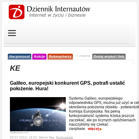
< reklama
the:protocol
Aukcje
Bukmacherzy
Dodaj artykuł / link
KE
Galileo, europejski konkurent GPS, potrafi ustalić
położenie. Hura!
Systemu Galileo, europejskiego
odpowiednika GPS, można już użyć w ce
określenia położenia obiektu - potwierdzi
Komisja Europejska. Na pełną
funkcjonalność systemu trzeba jeszcze
zaczekać, ale po licznych opóźnieniach
nauczyliśmy się czekać
cierpliwie.
więcej
Shutterstock.com
25-07-2013, 14:54, Marcin Maj,
Technologie