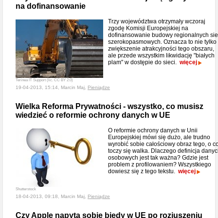
na dofinansowanie
Trzy województwa otrzymały wczoraj
zgodę Komisji Europejskiej na
dofinansowanie budowy regionalnych sie
szerokopasmowych. Oznacza to nie tylko
zwiększenie atrakcyjności tego obszaru,
ale przede wszystkim likwidację "białych
plam" w dostępie do sieci.
więcej
Terinea IT Support (lic. CC BY 2.0)
19-04-2013, 15:14, Marcin Maj,
Pieniądze
Wielka Reforma Prywatności - wszystko, co musisz
wiedzieć o reformie ochrony danych w UE
O reformie ochrony danych w Unii
Europejskiej mówi się dużo, ale trudno
wyrobić sobie całościowy obraz tego, o c
toczy się walka. Dlaczego definicja dany
osobowych jest tak ważna? Gdzie jest
problem z profilowaniem? Wszystkiego
dowiesz się z tego tekstu.
więcej
Shutterstock
18-04-2013, 09:18, Marcin Maj,
Pieniądze
Czy Apple napyta sobie biedy w UE po rozjuszeniu