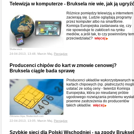
Telewizja w komputerze - Bruksela nie wie, jak ją ugryź
Różnice pomiędzy telewizją a internetem
zacierają się. Ludzie oglądają programy
przez komputer albo na smartfonie.
Komisja Europejska zastanawia się, czy
nie spowoduje to zakłóceń na rynku
mediów, a jeśli tak, to czy powinniśmy te
przeciwdziałać?
więcej
Shutterstock
24-04-2013, 13:48, Marcin Maj,
Pieniądze
Producenci chipów do kart w zmowie cenowej?
Bruksela ciągle bada sprawę
Producenci układów wykorzystywanych 
kartach chipowych (np. płatniczych) mogli
ustalać ze sobą ceny - twierdzi Komisja
Europejska, która po nieudanej próbie
ugodowego rozwiązania problemu wysła
pisemne zastrzeżenia do producentów
takich układów.
więcej
Zbliżenie chipa, Shutterstock.com
22-04-2013, 13:05, Marcin Maj,
Pieniądze
Szybkie sieci dla Polski Wschodniej - są zgody Bruksel