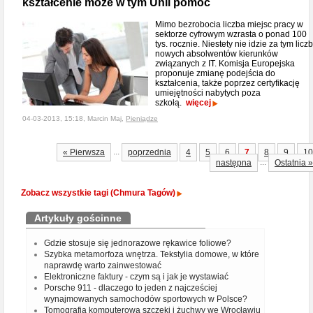
kształcenie może w tym Unii pomóc
Mimo bezrobocia liczba miejsc pracy w
sektorze cyfrowym wzrasta o ponad 100
tys. rocznie. Niestety nie idzie za tym licz
nowych absolwentów kierunków
związanych z IT. Komisja Europejska
proponuje zmianę podejścia do
kształcenia, także poprzez certyfikację
umiejętności nabytych poza
szkołą.
więcej
04-03-2013, 15:18, Marcin Maj,
Pieniądze
...
« Pierwsza
poprzednia
4
5
6
7
8
9
10
...
następna
Ostatnia »
Zobacz wszystkie tagi (Chmura Tagów)
Artykuły gościnne
Gdzie stosuje się jednorazowe rękawice foliowe?
Szybka metamorfoza wnętrza. Tekstylia domowe, w które
naprawdę warto zainwestować
Elektroniczne faktury - czym są i jak je wystawiać
Porsche 911 - dlaczego to jeden z najcześciej
wynajmowanych samochodów sportowych w Polsce?
Tomografia komputerowa szczęki i żuchwy we Wrocławiu