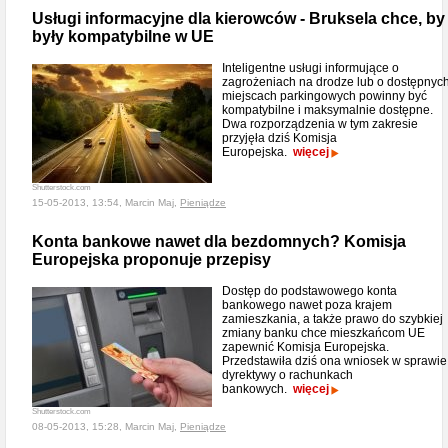
Usługi informacyjne dla kierowców - Bruksela chce, by
były kompatybilne w UE
Inteligentne usługi informujące o
zagrożeniach na drodze lub o dostępnyc
miejscach parkingowych powinny być
kompatybilne i maksymalnie dostępne.
Dwa rozporządzenia w tym zakresie
przyjęła dziś Komisja
Europejska.
więcej
Shutterstock.com
15-05-2013, 13:54, Marcin Maj,
Pieniądze
Konta bankowe nawet dla bezdomnych? Komisja
Europejska proponuje przepisy
Dostęp do podstawowego konta
bankowego nawet poza krajem
zamieszkania, a także prawo do szybkiej
zmiany banku chce mieszkańcom UE
zapewnić Komisja Europejska.
Przedstawiła dziś ona wniosek w sprawie
dyrektywy o rachunkach
bankowych.
więcej
Shutterstock.com
08-05-2013, 15:28, Marcin Maj,
Pieniądze