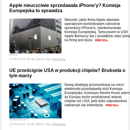
Apple nieuczciwie sprzedawała iPhone'y? Komisja
Europejska to sprawdza
Warunki, jakie firma Apple stawiała
operatorom komórkowym odnośnie
sprzedaży iPhone'a, zainteresowały
Komisję Europejską. Tymczasem w USA
Apple tłumaczy się z podatków, więc pres
na firmę jest duża.
więcej
InfoMofo
27-05-2013, 08:36, Marcin Maj,
Pieniądze
UE prześcignie USA w produkcji chipów? Bruksela o
tym marzy
Nową strategię przemysłową na rzecz
elektroniki przedstawiła dziś Komisja
Europejska. Komisarz Neelie Kroes wierz
że Europa może produkować więcej
chipów niż USA, jeśli tylko odpowiednio
zaplanuje się inwestycje.
więcej
Shutterstock.com
23-05-2013, 15:06, Marcin Maj,
Pieniądze