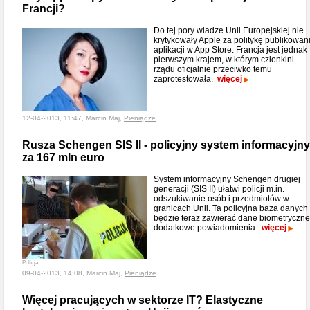
Francji?
Do tej pory władze Unii Europejskiej nie
krytykowały Apple za politykę publikowan
aplikacji w App Store. Francja jest jednak
pierwszym krajem, w którym członkini
rządu oficjalnie przeciwko temu
zaprotestowała.
więcej
12-04-2013, 11:47, Marcin Maj,
Pieniądze
Rusza Schengen SIS II - policyjny system informacyjny
za 167 mln euro
System informacyjny Schengen drugiej
generacji (SIS II) ułatwi policji m.in.
odszukiwanie osób i przedmiotów w
granicach Unii. Ta policyjna baza danych
będzie teraz zawierać dane biometryczne
dodatkowe powiadomienia.
więcej
Policja
09-04-2013, 14:08, Marcin Maj,
Pieniądze
Więcej pracujących w sektorze IT? Elastyczne