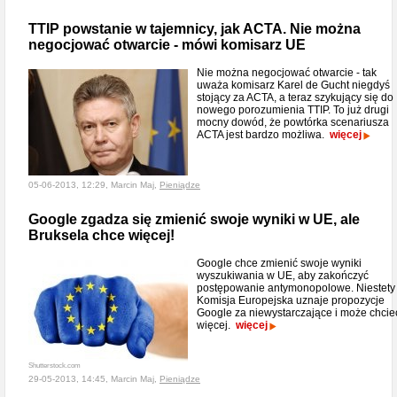
TTIP powstanie w tajemnicy, jak ACTA. Nie można
negocjować otwarcie - mówi komisarz UE
Nie można negocjować otwarcie - tak
uważa komisarz Karel de Gucht niegdyś
stojący za ACTA, a teraz szykujący się do
nowego porozumienia TTIP. To już drugi
mocny dowód, że powtórka scenariusza
ACTA jest bardzo możliwa.
więcej
05-06-2013, 12:29, Marcin Maj,
Pieniądze
Google zgadza się zmienić swoje wyniki w UE, ale
Bruksela chce więcej!
Google chce zmienić swoje wyniki
wyszukiwania w UE, aby zakończyć
postępowanie antymonopolowe. Niestety
Komisja Europejska uznaje propozycje
Google za niewystarczające i może chcie
więcej.
więcej
Shutterstock.com
29-05-2013, 14:45, Marcin Maj,
Pieniądze