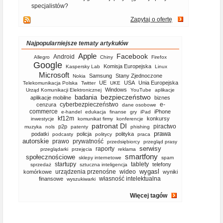
specjalistów?
Zapytaj o ofertę
Najpopularniejsze tematy artykułów
Apple
Facebook
Android
Allegro
Chiny
Firefox
Google
Komisja Europejska
Kaspersky Lab
Linux
Microsoft
Samsung
Stany Zjednoczone
Nokia
UE
USA
Unia Europejska
Telekomunikacja Polska
Twitter
UKE
Windows
Urząd Komunikacji Elektronicznej
YouTube
aplikacje
bezpieczeństwo
badania
aplikacje mobilne
biznes
cyberbezpieczeństwo
e-
cenzura
dane osobowe
commerce
iPhone
e-handel
edukacja
finanse
gry
iPad
kf12m
konkursy
inwestycje
komunikat firmy
konferencje
patronat DI
piractwo
p2p
muzyka
nols
patenty
phishing
prawa
podatki
policja
polityka
podcasty
politycy
praca
autorskie
prawo
prywatność
przedsiębiorcy
przegląd prasy
serwisy
raporty
przeglądarki
przejęcia
reklama
smartfony
społecznościowe
sklepy internetowe
spam
startupy
tablety
telefony
sprzedaż
sztuczna inteligencja
wygasl
urządzenia przenośne
wideo
komórkowe
wyniki
własność intelektualna
finansowe
wyszukiwarki
Więcej tagów