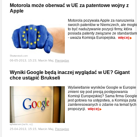
Motorola może oberwać w UE za patentowe wojny z
Apple
Motorola pozywała Apple za naruszenia
swoich patentów w Niemczech, ale mogł
to być nadużywanie pozycji firmy, która
posiada patenty związane ze standardam
- uważa Komisja Europejska.
więcej
Shutterstock.com
06-05-2013, 15:23, Marcin Maj,
Pieniądze
Wyniki Google będą inaczej wyglądać w UE? Gigant
chce ustąpić Brukseli
Wyświetlanie wyników Google w Europie
zmieni się pod presją postępowania
Komisji Europejskiej? Sama firma Google
jest gotowa na ustępstwa, a Komisja pyta
zainteresowanych o zdanie na temat tych
propozycji.
więcej
epheterson (na lic. cc)
25-04-2013, 15:15, Marcin Maj,
Pieniądze