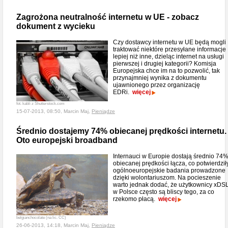
Zagrożona neutralność internetu w UE - zobacz
dokument z wycieku
Czy dostawcy internetu w UE będą mogli
traktować niektóre przesyłane informacje
lepiej niż inne, dzieląc internet na usługi
pierwszej i drugiej kategorii? Komisja
Europejska chce im na to pozwolić, tak
przynajmniej wynika z dokumentu
ujawnionego przez organizację
EDRi.
więcej
fot. kabli z Shutterstock.com
15-07-2013, 08:50, Marcin Maj,
Pieniądze
Średnio dostajemy 74% obiecanej prędkości internetu.
Oto europejski broadband
Internauci w Europie dostają średnio 74
obiecanej prędkości łącza, co potwierdził
ogólnoeuropejskie badania prowadzone
dzięki wolontariuszom. Na pocieszenie
warto jednak dodać, że użytkownicy xDS
w Polsce często są bliscy tego, za co
rzekomo płacą.
więcej
belgianchocolate (na lic. CC)
26-06-2013, 14:18, Marcin Maj,
Pieniądze