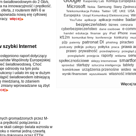
Google
Komisja Europejska
Kaspersky Lab
em światłowodowym do 2 Gb/s,
Microsoft
ia na innowacyjność i prędkość.
Samsung
Stany Zjednoc
Nokia
oferta, z routerem WiFi 6 w
UE
USA
Telekomunikacja Polska
Twitter
UKE
zapowiada nową erę cyfrowej
Europejska
Wi
Urząd Komunikacji Elektronicznej
pracy.
więcej
badan
aplikacje mobilne
YouTube
aplikacje
bezpieczeństwo
biznes
cenzura
cyberbezpieczeństwo
e-comm
dane osobowe
iPhone
handel
edukacja
finanse
gry
iPad
inwe
kf12m
konkursy
komunikat firmy
konferencje
muz
patronat DI
piractwo
p2p
patenty
phishing
 szybki Internet
prawa a
policja
polityka
podcasty
politycy
praca
prawo
prywatność
przedsiębiorcy
przegląd 
serw
raporty
ostępniono raport dotyczący
przeglądarki
przejęcia
reklama
smartfo
 państw Wspólnoty Europejskiej
społecznościowe
sklepy internetowe
ieć światłowodową. Choć
startupy
tablety
sprzedaż
sztuczna inteligencja
aje odniosły na tym polu
w
urządzenia przenośne
wideo
komórkowe
ukcesy i udało im się w dużym
własność intele
wyniki finansowe
wyszukiwarki
stąpić światłowodem istniejącą
ę miedzianą, to zdaniem
Więcej t
, zmiany wprowadzane są zbyt
cej
nych gromadzonych przez M-
ia prędkość połączenia z
 w skali całego świata wzrosła w
oku o niemal jedną czwartą
liza dokonana przez FTTH