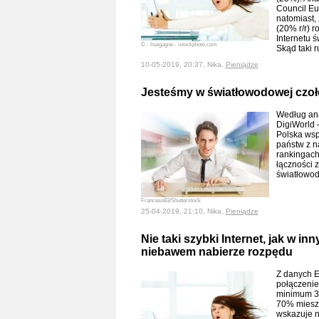
Council Eu
natomiast,
(20% r/r) r
Internetu 
© - lisegagne - istockphoto.com
Skąd taki 
10-05-2019, 20:37, Nika,
Pieniądze
Jesteśmy w światłowodowej czo
Według ana
DigiWorld 
Polska wsp
państw z n
rankingach
łączności z
światłowo
Franceso83/Shutterstock
25-04-2019, 21:10, Nika,
Pieniądze
Nie taki szybki Internet, jak w i
niebawem nabierze rozpędu
Z danych E
połączenie
minimum 3
70% mieszk
wskazuje n