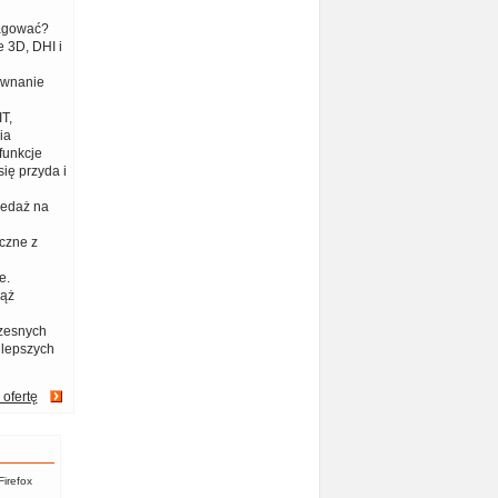
eagować?
 3D, DHI i
ównanie
T,
ia
funkcje
ię przyda i
zedaż na
czne z
e.
iąż
zesnych
jlepszych
 ofertę
Firefox