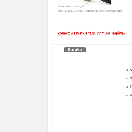
©istockphoto.com/kingvald
08-04-2011, 13:59, Adrian Nowak,
Technologie
Zobacz wszystkie tagi (Chmura Tagów)
Stopka
O
P
M