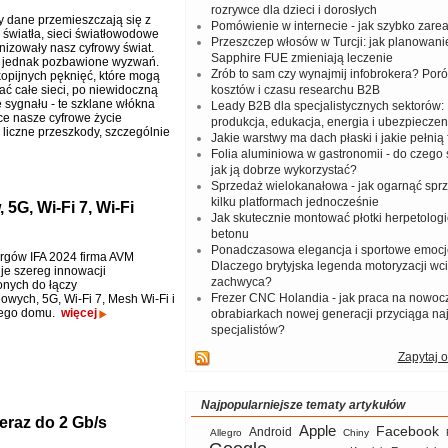
rozrywce dla dzieci i dorosłych
y dane przemieszczają się z
Pomówienie w internecie - jak szybko zar
 światła, sieci światłowodowe
Przeszczep włosów w Turcji: jak planowanie
nizowały nasz cyfrowy świat.
Sapphire FUE zmieniają leczenie
e jednak pozbawione wyzwań.
Zrób to sam czy wynajmij infobrokera? Por
opijnych pęknięć, które mogą
ać całe sieci, po niewidoczną
kosztów i czasu researchu B2B
 sygnału - te szklane włókna
Leady B2B dla specjalistycznych sektorów: I
e nasze cyfrowe życie
produkcja, edukacja, energia i ubezpieczen
 liczne przeszkody, szczególnie
Jakie warstwy ma dach płaski i jakie pełnią 
Folia aluminiowa w gastronomii - do czego s
jak ją dobrze wykorzystać?
Sprzedaż wielokanałowa - jak ogarnąć spr
kilku platformach jednocześnie
5G, Wi-Fi 7, Wi-Fi
Jak skutecznie montować płotki herpetologi
betonu
Ponadczasowa elegancja i sportowe emocj
rgów IFA 2024 firma AVM
Dlaczego brytyjska legenda motoryzacji wc
je szereg innowacji
zachwyca?
nych do łączy
Frezer CNC Holandia - jak praca na nowoc
owych, 5G, Wi-Fi 7, Mesh Wi-Fi i
nego domu.
więcej
obrabiarkach nowej generacji przyciąga na
specjalistów?
Zapytaj o
Najpopularniejsze tematy artykułów
teraz do 2 Gb/s
Apple
Facebook
Android
Allegro
Chiny