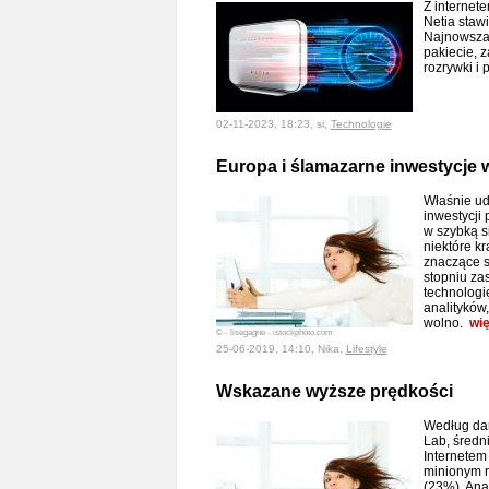
Z internet
Netia staw
Najnowsza 
pakiecie, 
rozrywki i 
02-11-2023, 18:23, si,
Technologie
Europa i ślamazarne inwestycje w
Właśnie ud
inwestycji
w szybką s
niektóre kr
znaczące s
stopniu za
technologi
analityków
wolno.
wię
© - lisegagne - istockphoto.com
25-06-2019, 14:10, Nika,
Lifestyle
Wskazane wyższe prędkości
Według da
Lab, średn
Internetem
minionym r
(23%). Ana