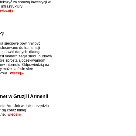
iększyć za sprawą inwestycji w
infrastruktury
więcej
y?
a sieciowe powinny być
stosowane do transmisji
ej dawki danych, dlatego
est modernizacja sieci i budowa
óre sprostają oczekiwaniom
ów internetu. Odpowiedzią na
y może stać się sieć
dowa.
więcej
et w Gruzji i Armenii
 nie żart. Jak widać, narzędzia
" są coraz mniej
ane.
więcej