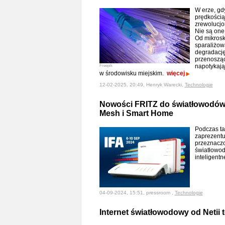
W erze, gd
prędkością
zrewolucjo
Nie są on
Od mikrosk
sparaliżow
degradację
przenosząc
napotykają
Freepik
w środowisku miejskim.
więcej
12-02-2025, 20:49, Henryk Warecki,
Technologie
Nowości FRITZ do światłowodów, 
Mesh i Smart Home
Podczas ta
zaprezentu
przeznaczo
światłowod
inteligent
04-09-2024, 15:51, pressroom ,
Technologie
Internet światłowodowy od Netii 