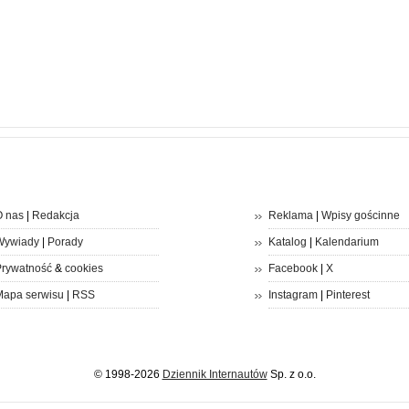
 nas
|
Redakcja
Reklama
|
Wpisy gościnne
Wywiady
|
Porady
Katalog
|
Kalendarium
rywatność
&
cookies
Facebook
|
X
apa serwisu
|
RSS
Instagram
|
Pinterest
© 1998-2026
Dziennik Internautów
Sp. z o.o.