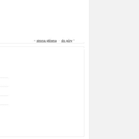
«
strona główna
-
do góry
^