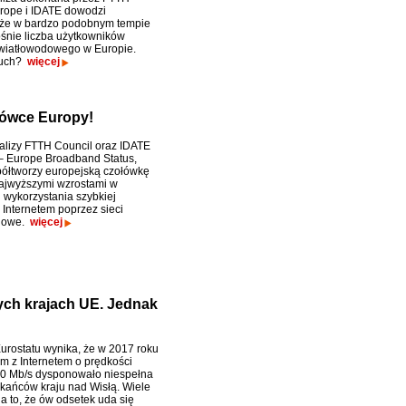
rope i IDATE dowodzi
 że w bardzo podobnym tempie
ośnie liczba użytkowników
światłowodowego w Europie.
ruch?
więcej
łówce Europy!
lizy FTTH Council oraz IDATE
– Europe Broadband Status,
ółtworzy europejską czołówkę
ajwyższymi wzrostami w
 wykorzystania szybkiej
 Internetem poprzez sieci
dowe.
więcej
nnych krajach UE. Jednak
urostatu wynika, że w 2017 roku
m z Internetem o prędkości
0 Mb/s dysponowało niespełna
ańców kraju nad Wisłą. Wiele
a to, że ów odsetek uda się