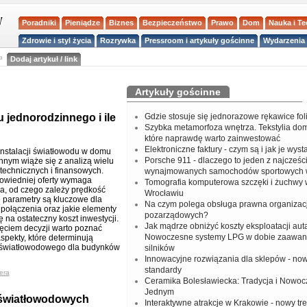
Poradniki
Pieniądze
Biznes
Bezpieczeństwo
Prawo
Dom
Nauka i T
Zdrowie i styl życia
Rozrywka
Pressroom i artykuły gościnne
Wydarzenia 
a
Dodaj artykuł / link
Artykuły gościnne
jednorodzinnego i ile
Gdzie stosuje się jednorazowe rękawice fo
Szybka metamorfoza wnętrza. Tekstylia do
które naprawdę warto zainwestować
Elektroniczne faktury - czym są i jak je wys
instalacji światłowodu w domu
Porsche 911 - dlaczego to jeden z najcześci
nnym wiąże się z analizą wielu
technicznych i finansowych.
wynajmowanych samochodów sportowych 
owiedniej oferty wymaga
Tomografia komputerowa szczęki i żuchwy
a, od czego zależy prędkość
Wrocławiu
e parametry są kluczowe dla
Na czym polega obsługa prawna organizacj
 połączenia oraz jakie elementy
pozarządowych?
ę na ostateczny koszt inwestycji.
Jak mądrze obniżyć koszty eksploatacji aut
ęciem decyzji warto poznać
Nowoczesne systemy LPG w dobie zaawa
spekty, które determinują
a światłowodowego dla budynków
silników
Innowacyjne rozwiązania dla sklepów - no
standardy
era
Ceramika Bolesławiecka: Tradycja i Nowo
Jednym
 światłowodowych
Interaktywne atrakcje w Krakowie - nowy tr