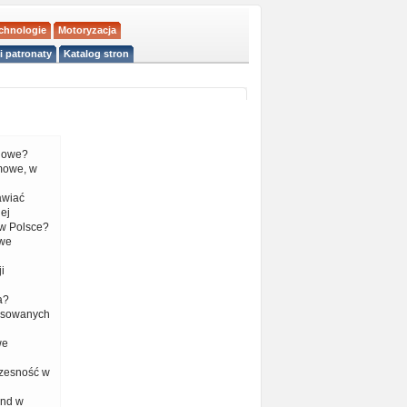
echnologie
Motoryzacja
i patronaty
Katalog stron
liowe?
mowe, w
tawiać
ej
w Polsce?
 we
i
a?
nsowanych
we
czesność w
end w