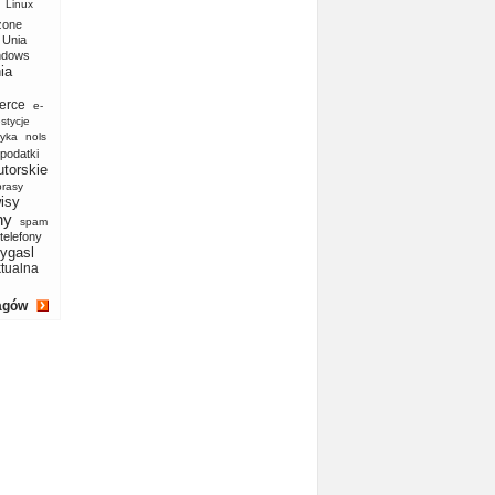
Linux
zone
Unia
ndows
ia
erce
e-
stycje
yka
nols
podatki
utorskie
prasy
isy
ny
spam
telefony
ygasl
ktualna
agów