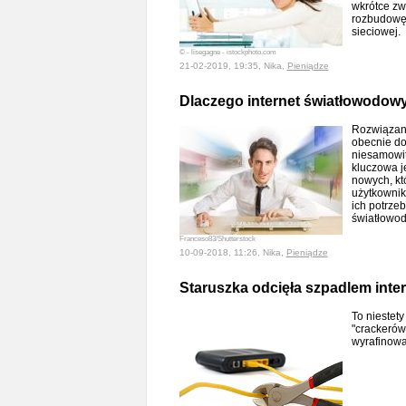
wkrótce zw
rozbudowę 
sieciowej.
© - lisegagne - istockphoto.com
21-02-2019, 19:35, Nika,
Pieniądze
Dlaczego internet światłowodow
Rozwiązani
obecnie do
niesamowit
kluczowa j
nowych, kt
użytkownik
ich potrzeb
światłowo
Franceso83/Shutterstock
10-09-2018, 11:26, Nika,
Pieniądze
Staruszka odcięła szpadlem intern
To niestety
"crackerów
wyrafinow