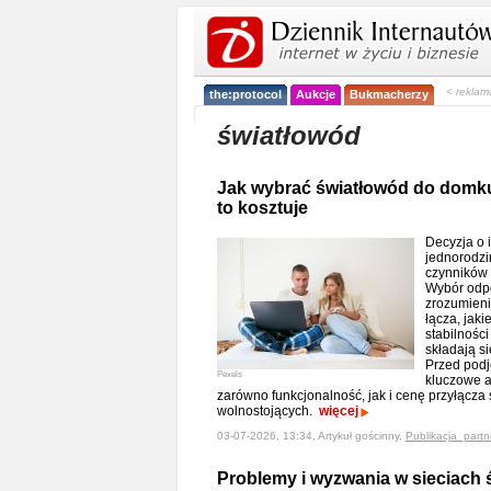
< reklam
the:protocol
Aukcje
Bukmacherzy
światłowód
Jak wybrać światłowód do domku 
to kosztuje
Decyzja o 
jednorodzi
czynników 
Wybór odp
zrozumieni
łącza, jaki
stabilności
składają si
Przed podj
Pexels
kluczowe a
zarówno funkcjonalność, jak i cenę przyłącz
wolnostojących.
więcej
03-07-2026, 13:34, Artykuł gościnny,
Publikacja_partn
Problemy i wyzwania w sieciach