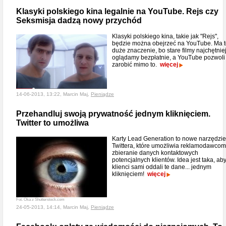
Klasyki polskiego kina legalnie na YouTube. Rejs czy
Seksmisja dadzą nowy przychód
Klasyki polskiego kina, takie jak "Rejs",
będzie można obejrzeć na YouTube. Ma 
duże znaczenie, bo stare filmy najchętnie
oglądamy bezpłatnie, a YouTube pozwoli
zarobić mimo to.
więcej
14-06-2013, 13:22, Marcin Maj,
Pieniądze
Przehandluj swoją prywatność jednym kliknięciem.
Twitter to umożliwa
Karty Lead Generation to nowe narzędzie
Twittera, które umożliwia reklamodawcom
zbieranie danych kontaktowych
potencjalnych klientów. Idea jest taka, ab
klienci sami oddali te dane... jednym
kliknięciem!
więcej
Fot. Oka z Shutterstock.com
24-05-2013, 14:14, Marcin Maj,
Pieniądze