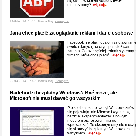
się świat, w którym Adblock byłby
niepotrzebny?
więcej
14-04-2014, 13:55, Marcin Maj,
Pieniądze
Jana chce płacić za oglądanie reklam i dane osobowe
Facebook nie płaci ludziom za ujawniani
swoich danych, na czym przecież sam
zarabia. Coraz częściej jednak słyszymy 
firmach, które chcą płacić.
więcej
20-03-2014, 15:02, Marcin Maj,
Pieniądze
Nadchodzi bezpłatny Windows? Być może, ale
Microsoft nie musi dawać go wszystkim
Plotki o bezpłatnej wersji Windows znów
się pojawiają, ale Microsoft wydaje się
bardziej eksperymentować z nowym
modelem biznesowym, niż go
wprowadzać. Te eksperymenty nie muszą
się skończyć bezpłatnym Windowsem dla
wszystkich.
więcej