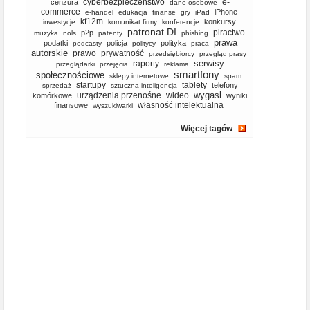
cyberbezpieczeństwo
e-
cenzura
dane osobowe
commerce
iPhone
e-handel
edukacja
finanse
gry
iPad
kf12m
konkursy
inwestycje
komunikat firmy
konferencje
patronat DI
piractwo
p2p
muzyka
nols
patenty
phishing
prawa
podatki
policja
polityka
podcasty
politycy
praca
autorskie
prawo
prywatność
przedsiębiorcy
przegląd prasy
serwisy
raporty
przeglądarki
przejęcia
reklama
smartfony
społecznościowe
sklepy internetowe
spam
startupy
tablety
telefony
sprzedaż
sztuczna inteligencja
wygasl
urządzenia przenośne
wideo
komórkowe
wyniki
własność intelektualna
finansowe
wyszukiwarki
Więcej tagów