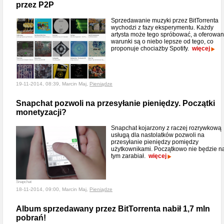
przez P2P
Sprzedawanie muzyki przez BitTorrenta
wychodzi z fazy eksperymentu. Każdy
artysta może tego spróbować, a oferowa
warunki są o niebo lepsze od tego, co
proponuje chociażby Spotify.
więcej
19-11-2014, 08:39, Marcin Maj,
Pieniądze
Snapchat pozwoli na przesyłanie pieniędzy. Początki
monetyzacji?
Snapchat kojarzony z raczej rozrywkową
usługą dla nastolatków pozwoli na
przesyłanie pieniędzy pomiędzy
użytkownikami. Początkowo nie będzie n
tym zarabiał.
więcej
Snapchat
18-11-2014, 09:00, Marcin Maj,
Pieniądze
Album sprzedawany przez BitTorrenta nabił 1,7 mln
pobrań!