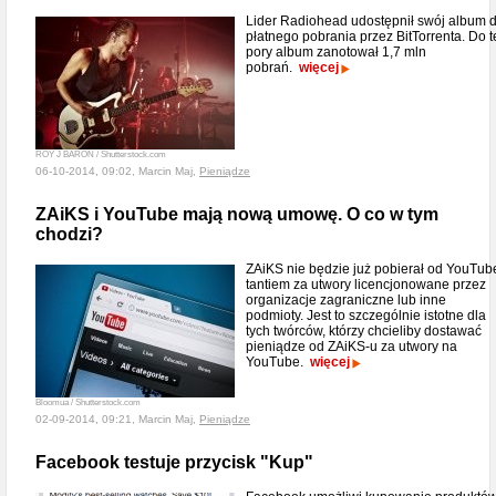
Lider Radiohead udostępnił swój album 
płatnego pobrania przez BitTorrenta. Do t
pory album zanotował 1,7 mln
pobrań.
więcej
ROY J BARON / Shutterstock.com
06-10-2014, 09:02, Marcin Maj,
Pieniądze
ZAiKS i YouTube mają nową umowę. O co w tym
chodzi?
ZAiKS nie będzie już pobierał od YouTub
tantiem za utwory licencjonowane przez
organizacje zagraniczne lub inne
podmioty. Jest to szczególnie istotne dla
tych twórców, którzy chcieliby dostawać
pieniądze od ZAiKS-u za utwory na
YouTube.
więcej
Bloomua / Shutterstock.com
02-09-2014, 09:21, Marcin Maj,
Pieniądze
Facebook testuje przycisk "Kup"