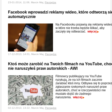
23-01-2014, 11:06, Marcin Maj,
Pieniądze
Facebook wprowadzi reklamy wideo, które odtworzą si
automatycznie
Na Facebooku pojawią się reklamy wideo
w które nie trzeba będzie klikać, aby
zaczęły się odtwarzać.
więcej
17-12-2013, 14:01, Marcin Maj,
Pieniądze
Ktoś może zarobić na Twoich filmach na YouTube, cho
nie naruszyłeś praw autorskich - AWI
Filmowcy publikujący na YouTube
ryzykują, że na ich filmach zacznie
zarabiać ktoś inny. Odbywa się to poprze
zgłaszanie rzekomych naruszeń praw
autorskich, choć w rzeczywistości nie
musiało dojść do żadnego
naruszenia.
więcej
02-12-2013, 13:22, Marcin Maj,
Pieniądze