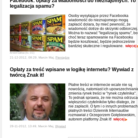
Facebook: opłaty za wiadomości do nieznajomych. To
legalizacja spamu?
Osoby wysyłające przez Facebooka
wiadomość do nieznajomego mogą
zapłacić dolara, by mieć pewność, że
wiadomość dotrze do skrzynki odbiorczej.
Można to nazwać "legalizacją spamu", bo
choć teraz spamowanie na Facebooku
będzie kosztować, będzie jednocześnie
bardziej skuteczne i regulowane.
więcej
Arnold Gatilao (lic. CC)
21-12-2012, 08:29, Marcin Maj,
Pieniądze
Opłaty za treść wpisane w logikę internetu? Wywiad z
twórcą Znak it!
Płatne treści w internecie wcale nie są
nowością, natomiast ich upowszechniani
zmienia rynek treści w "rynek czytelnika".
To jednak sprawia, że nie można odrzuca
większości czytelników tylko dlatego, że
nie zapłacili. O tym i o innych problemach
płatnych treści Dziennik Internautów
rozmawiał z Grzegorzem Gołębiewskim,
autorem platformy Znak it!
więcej
28-11-2012, 13:49, Marcin Maj,
Wywiad