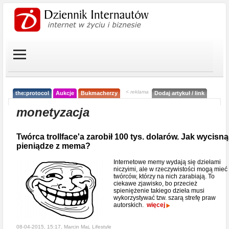
< reklama
the:protocol
Aukcje
Bukmacherzy
Dodaj artykuł / link
monetyzacja
Twórca trollface'a zarobił 100 tys. dolarów. Jak wycisn
pieniądze z mema?
Internetowe memy wydają się dziełami
niczyimi, ale w rzeczywistości mogą mieć
twórców, którzy na nich zarabiają. To
ciekawe zjawisko, bo przecież
spieniężenie takiego dzieła musi
wykorzystywać tzw. szarą strefę praw
autorskich.
więcej
08-04-2015, 15:17, Marcin Maj,
Lifestyle