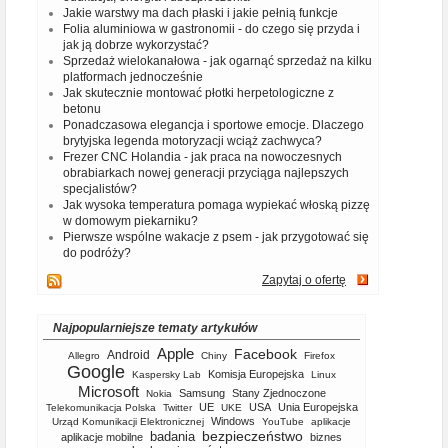
Jakie warstwy ma dach płaski i jakie pełnią funkcje
Folia aluminiowa w gastronomii - do czego się przyda i
jak ją dobrze wykorzystać?
Sprzedaż wielokanałowa - jak ogarnąć sprzedaż na kilku
platformach jednocześnie
Jak skutecznie montować płotki herpetologiczne z
betonu
Ponadczasowa elegancja i sportowe emocje. Dlaczego
brytyjska legenda motoryzacji wciąż zachwyca?
Frezer CNC Holandia - jak praca na nowoczesnych
obrabiarkach nowej generacji przyciąga najlepszych
specjalistów?
Jak wysoka temperatura pomaga wypiekać włoską pizzę
w domowym piekarniku?
Pierwsze wspólne wakacje z psem - jak przygotować się
do podróży?
Zapytaj o ofertę
Najpopularniejsze tematy artykułów
Apple
Facebook
Android
Allegro
Chiny
Firefox
Google
Komisja Europejska
Kaspersky Lab
Linux
Microsoft
Samsung
Stany Zjednoczone
Nokia
UE
USA
Unia Europejska
Telekomunikacja Polska
Twitter
UKE
Windows
Urząd Komunikacji Elektronicznej
YouTube
aplikacje
bezpieczeństwo
badania
aplikacje mobilne
biznes