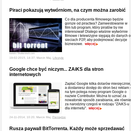
Piraci pokazują wytwórniom, na czym można zarobić
Co dla producenta filmowego będzie
gorsze od piractwa? Zainwestowanie w
film lub program, który piratów by nie
interesował! Dlatego właśnie wytwórnie
filmowe i telewizyjne sięgają do danych o
sieciach P2P, aby podejmować decyzje
biznesowe.
więcej
kentoh / Shutterstock.com
19-02-2015, 14:37, Marcin Maj,
Lifestyle
Google chce być niczym... ZAiKS dla stron
internetowych
Zapłać Google kilka dolarów miesięcznie,
a dostaniesz dostęp do stron bez reklam -
na tym polega nowy program Google o
nazwie Contributor. Można to uznać za
nowatorski sposób zarabiania, ale równi
za narodziny czegoś w rodzaju "ZAiKS-u
dla internetu".
więcej
24-11-2014, 10:20, Marcin Maj,
Pieniądze
Rusza paywall BitTorrenta. Każdy może sprzedawać