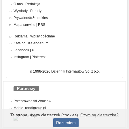
O nas
|
Redakcja
Wywiady
|
Porady
Prywatność
&
cookies
Mapa serwisu
|
RSS
Reklama
|
Wpisy gościnne
Katalog
|
Kalendarium
Facebook
|
X
Instagram
|
Pinterest
© 1998-2026
Dziennik Internautów
Sp. z o.o.
Partnerzy
Przeprowadzki Wrocław
Meble: rondigroup.pl
Ta strona używa ciasteczek (cookies).
Czym są ciasteczka?
Rozumiem