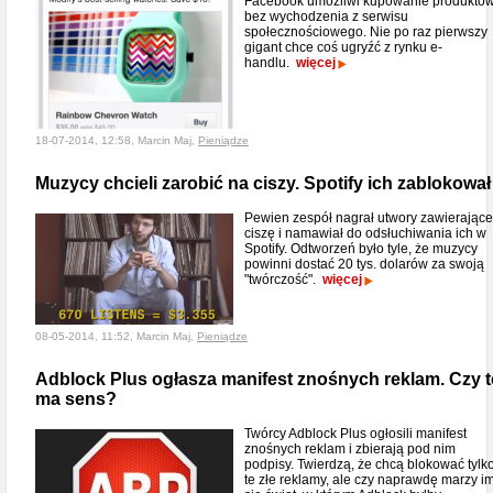
Facebook umożliwi kupowanie produktó
bez wychodzenia z serwisu
społecznościowego. Nie po raz pierwszy
gigant chce coś ugryźć z rynku e-
handlu.
więcej
18-07-2014, 12:58, Marcin Maj,
Pieniądze
Muzycy chcieli zarobić na ciszy. Spotify ich zablokował
Pewien zespół nagrał utwory zawierające
ciszę i namawiał do odsłuchiwania ich w
Spotify. Odtworzeń było tyle, że muzycy
powinni dostać 20 tys. dolarów za swoją
"twórczość".
więcej
08-05-2014, 11:52, Marcin Maj,
Pieniądze
Adblock Plus ogłasza manifest znośnych reklam. Czy t
ma sens?
Twórcy Adblock Plus ogłosili manifest
znośnych reklam i zbierają pod nim
podpisy. Twierdzą, że chcą blokować tylk
te złe reklamy, ale czy naprawdę marzy i