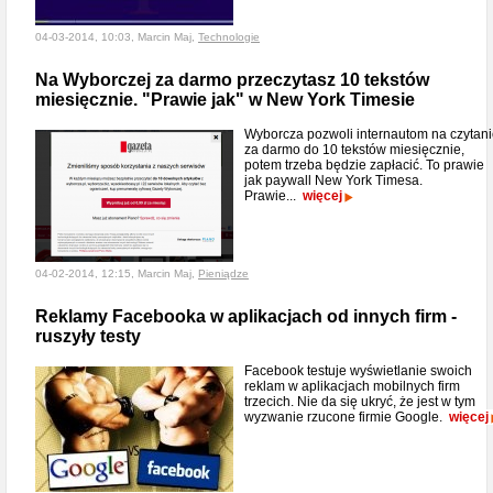
04-03-2014, 10:03, Marcin Maj,
Technologie
Na Wyborczej za darmo przeczytasz 10 tekstów
miesięcznie. "Prawie jak" w New York Timesie
Wyborcza pozwoli internautom na czytan
za darmo do 10 tekstów miesięcznie,
potem trzeba będzie zapłacić. To prawie
jak paywall New York Timesa.
Prawie...
więcej
04-02-2014, 12:15, Marcin Maj,
Pieniądze
Reklamy Facebooka w aplikacjach od innych firm -
ruszyły testy
Facebook testuje wyświetlanie swoich
reklam w aplikacjach mobilnych firm
trzecich. Nie da się ukryć, że jest w tym
wyzwanie rzucone firmie Google.
więcej