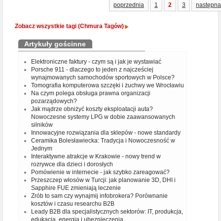
poprzednia
1
2
3
następna
Zobacz wszystkie tagi (Chmura Tagów)
Artykuły gościnne
Elektroniczne faktury - czym są i jak je wystawiać
Porsche 911 - dlaczego to jeden z najcześciej
wynajmowanych samochodów sportowych w Polsce?
Tomografia komputerowa szczęki i żuchwy we Wrocławiu
Na czym polega obsługa prawna organizacji
pozarządowych?
Jak mądrze obniżyć koszty eksploatacji auta?
Nowoczesne systemy LPG w dobie zaawansowanych
silników
Innowacyjne rozwiązania dla sklepów - nowe standardy
Ceramika Bolesławiecka: Tradycja i Nowoczesność w
Jednym
Interaktywne atrakcje w Krakowie - nowy trend w
rozrywce dla dzieci i dorosłych
Pomówienie w internecie - jak szybko zareagować?
Przeszczep włosów w Turcji: jak planowanie 3D, DHI i
Sapphire FUE zmieniają leczenie
Zrób to sam czy wynajmij infobrokera? Porównanie
kosztów i czasu researchu B2B
Leady B2B dla specjalistycznych sektorów: IT, produkcja,
edukacja, energia i ubezpieczenia