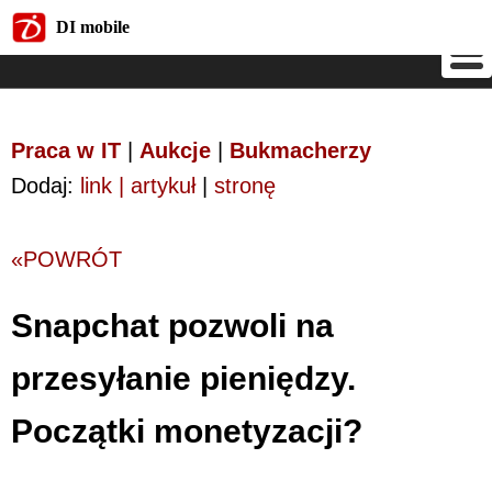
DI mobile
DI mobile
Praca w IT
|
Aukcje
|
Bukmacherzy
Dodaj:
link | artykuł
|
stronę
«POWRÓT
Snapchat pozwoli na
przesyłanie pieniędzy.
Początki monetyzacji?