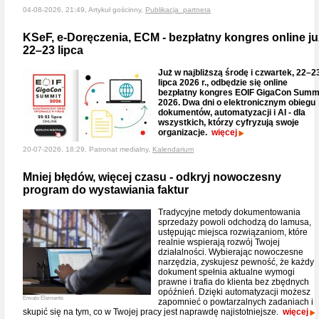
04-08-2026, 21:49, Artykuł gościnny,
Publikacja_partnera
KSeF, e-Doręczenia, ECM - bezpłatny kongres online ju
22–23 lipca
Już w najbliższą środę i czwartek, 22–2
lipca 2026 r., odbędzie się online
bezpłatny kongres EOIF GigaCon Summ
2026. Dwa dni o elektronicznym obiegu
dokumentów, automatyzacji i AI - dla
wszystkich, którzy cyfryzują swoje
organizacje.
więcej
20-07-2026, 18:29, Patronat medialny,
Kalendarium
Mniej błędów, więcej czasu - odkryj nowoczesny
program do wystawiania faktur
Tradycyjne metody dokumentowania
sprzedaży powoli odchodzą do lamusa,
ustępując miejsca rozwiązaniom, które
realnie wspierają rozwój Twojej
działalności. Wybierając nowoczesne
narzędzia, zyskujesz pewność, że każdy
dokument spełnia aktualne wymogi
prawne i trafia do klienta bez zbędnych
opóźnień. Dzięki automatyzacji możesz
Envato Elements
zapomnieć o powtarzalnych zadaniach i
skupić się na tym, co w Twojej pracy jest naprawdę najistotniejsze.
więcej