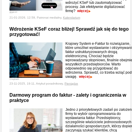
wdrożyć KSeF lub zautomatyzować
procesy. Jak efektywnie digitalizować
firmę?
więcej
gigacon
21-01-2026, 12:59, Patronat medialny,
Kalendarium
Wdrożenie KSeF coraz bliżej! Sprawdź jak się do tego
przygotować!
Krajowy System e-Faktur to rozwiązanie,
które umożliwi wystawianie i otrzymywan
faktur ustrukturyzowanych drogą
elektroniczną. Chociaż będzie
wprowadzany stopniowo, finalnie obejmi
wszystkich przedsiębiorców. Warto
odpowiednio się przygotować do
wdrożenia. Sprawdź, co trzeba wziąć pod
uwagę.
więcej
Unsplash
23-11-2025, 19:11, Artykuł poradnikowy,
Pieniądze
Darmowy program do faktur - zalety i ograniczenia w
praktyce
Jedno z priorytetowych zadań po założen
firmy to wybór oprogramowania do
wystawiania faktur. Przedsiębiorcy,
szczególnie właściciele jednoosobowych
działalności gospodarczych, którzy dopie
zaczynają szukać klientów, chcą