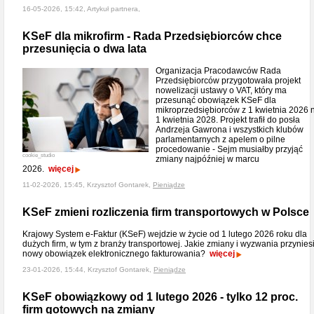
16-05-2026, 15:42, Artykuł partnera,
KSeF dla mikrofirm - Rada Przedsiębiorców chce
przesunięcia o dwa lata
Organizacja Pracodawców Rada
Przedsiębiorców przygotowała projekt
nowelizacji ustawy o VAT, który ma
przesunąć obowiązek KSeF dla
mikroprzedsiębiorców z 1 kwietnia 2026 
1 kwietnia 2028. Projekt trafił do posła
Andrzeja Gawrona i wszystkich klubów
parlamentarnych z apelem o pilne
procedowanie - Sejm musiałby przyjąć
cookie_studio
zmiany najpóźniej w marcu
2026.
więcej
11-02-2026, 15:45, Krzysztof Gontarek,
Pieniądze
KSeF zmieni rozliczenia firm transportowych w Polsce
Krajowy System e-Faktur (KSeF) wejdzie w życie od 1 lutego 2026 roku dla
dużych firm, w tym z branży transportowej. Jakie zmiany i wyzwania przynies
nowy obowiązek elektronicznego fakturowania?
więcej
23-01-2026, 15:44, Krzysztof Gontarek,
Pieniądze
KSeF obowiązkowy od 1 lutego 2026 - tylko 12 proc.
firm gotowych na zmiany