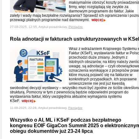
maksymalnie obniżyć koszty prowadzeni
firmy, więc rozglądają się zwykle za
darmowym programem do faktur. Jakie
zalety i wady mają bezpłatne rozwiązania? Sprawdź ich ograniczenia i pozn
przewagi płatnych programów nad darmowymi.
więcej
27-08-2025, 12:55, Artykuł poradnikowy,
Pieniądze
Rola adnotacji w fakturach ustrukturyzowanych w KSe
Wraz z wdrażaniem Krajowego Systemu 
Faktur (KSeF), wystawianie faktur w Pols
przechodzi duże zmiany. Jednym z
istotnych obszarów, na który należy zwróc
uwagę, są adnotacje – czyli obowiązkow
oznaczenia wynikające z przepisów praw
które muszą pojawić się na fakturze w
konkretnych przypadkach. Ich poprawne
umieszczenie nie jest już kwestią
swobodnej decyzji wystawcy – wszystko musi być zgodne ze ściśle określon
strukturą. Pomocny w tym z pewnością będzie odpowiedni program do
wystawiania faktur, który uwzględnia aktualne wymagania systemu
KSeF.
więcej
11-08-2025, 22:26, Artykuł poradnikowy,
Pieniądze
Wszystko o AI, ML i KSeF podczas bezpłatnego
kongresu EOIF GigaCon Summit 2025 o elektroniczny
obiegu dokumentów już 23-24 lipca