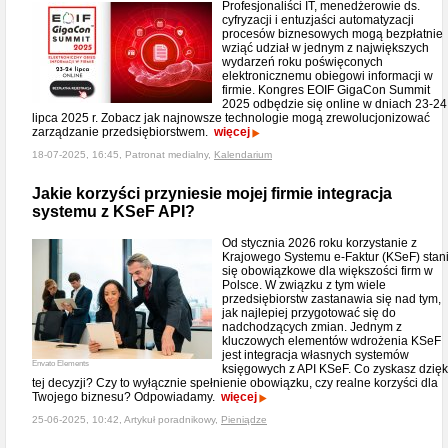
Profesjonaliści IT, menedżerowie ds.
cyfryzacji i entuzjaści automatyzacji
procesów biznesowych mogą bezpłatnie
wziąć udział w jednym z największych
wydarzeń roku poświęconych
elektronicznemu obiegowi informacji w
firmie. Kongres EOIF GigaCon Summit
2025 odbędzie się online w dniach 23-24
lipca 2025 r. Zobacz jak najnowsze technologie mogą zrewolucjonizować
zarządzanie przedsiębiorstwem.
więcej
18-07-2025, 16:45, Patronat medialny,
Kalendarium
Jakie korzyści przyniesie mojej firmie integracja
systemu z KSeF API?
Od stycznia 2026 roku korzystanie z
Krajowego Systemu e-Faktur (KSeF) stan
się obowiązkowe dla większości firm w
Polsce. W związku z tym wiele
przedsiębiorstw zastanawia się nad tym,
jak najlepiej przygotować się do
nadchodzących zmian. Jednym z
kluczowych elementów wdrożenia KSeF
jest integracja własnych systemów
Envato Elements
księgowych z API KSeF. Co zyskasz dzięk
tej decyzji? Czy to wyłącznie spełnienie obowiązku, czy realne korzyści dla
Twojego biznesu? Odpowiadamy.
więcej
25-06-2025, 10:42, Artykuł poradnikowy,
Pieniądze