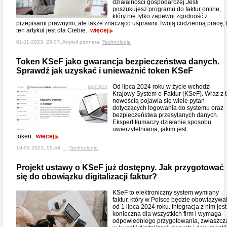
działalności gospodarczej.Jeśli
poszukujesz programu do faktur online,
który nie tylko zapewni zgodność z
przepisami prawnymi, ale także znacząco usprawni Twoją codzienną pracę, 
ten artykuł jest dla Ciebie.
więcej
01-11-2023, 23:07, Artykuł partnera,
Technologie
Token KSeF jako gwarancja bezpieczeństwa danych.
Sprawdź jak uzyskać i unieważnić token KSeF
Od lipca 2024 roku w życie wchodzi
Krajowy System e-Faktur (KSeF). Wraz z 
nowością pojawia się wiele pytań
dotyczących logowania do systemu oraz
bezpieczeństwa przesyłanych danych.
Ekspert tłumaczy działanie sposobu
uwierzytelniania, jakim jest
token.
więcej
19-09-2023, 09:48, _,
Technologie
Projekt ustawy o KSeF już dostępny. Jak przygotować
się do obowiązku digitalizacji faktur?
KSeF to elektroniczny system wymiany
faktur, który w Polsce będzie obowiązywa
od 1 lipca 2024 roku. Integracja z nim jest
konieczna dla wszystkich firm i wymaga
odpowiedniego przygotowania, zwłaszcz