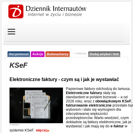
< reklama
the:protocol
Aukcje
Bukmacherzy
Dodaj artykuł / link
KSeF
Elektroniczne faktury - czym są i jak je wystawiać
Papierowe faktury odchodzą do lamusa.
Elektroniczne faktury
stały się
standardem w polskim biznesie – a od
2026 roku, wraz z
obowiązkowym KSeF
,
fakturowanie elektroniczne
przestało by
wyborem i stało się wymogiem dla
zdecydowanej większości
przedsiębiorców. Warto wiedzieć, czym
dokładnie są faktury elektroniczne, jak je
Unsplash
wystawiać i jak mają się do
e-faktur
w
systemie KSeF.
więcej