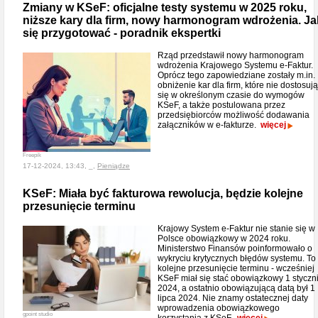
Zmiany w KSeF: oficjalne testy systemu w 2025 roku,
niższe kary dla firm, nowy harmonogram wdrożenia. Ja
się przygotować - poradnik ekspertki
Rząd przedstawił nowy harmonogram
wdrożenia Krajowego Systemu e-Faktur.
Oprócz tego zapowiedziane zostały m.in.
obniżenie kar dla firm, które nie dostosują
się w określonym czasie do wymogów
KSeF, a także postulowana przez
przedsiębiorców możliwość dodawania
załączników w e-fakturze.
więcej
Freepik
17-12-2024, 13:43, _,
Pieniądze
KSeF: Miała być fakturowa rewolucja, będzie kolejne
przesunięcie terminu
Krajowy System e-Faktur nie stanie się w
Polsce obowiązkowy w 2024 roku.
Ministerstwo Finansów poinformowało o
wykryciu krytycznych błędów systemu. To
kolejne przesunięcie terminu - wcześniej
KSeF miał się stać obowiązkowy 1 styczn
2024, a ostatnio obowiązującą datą był 1
lipca 2024. Nie znamy ostatecznej daty
wprowadzenia obowiązkowego
gpoint studio