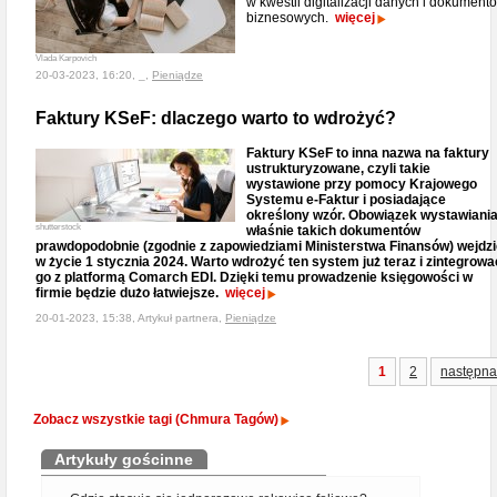
w kwestii digitalizacji danych i dokument
biznesowych.
więcej
Vlada Karpovich
20-03-2023, 16:20, _,
Pieniądze
Faktury KSeF: dlaczego warto to wdrożyć?
Faktury KSeF to inna nazwa na faktury
ustrukturyzowane, czyli takie
wystawione przy pomocy Krajowego
Systemu e-Faktur i posiadające
określony wzór. Obowiązek wystawiani
shutterstock
właśnie takich dokumentów
prawdopodobnie (zgodnie z zapowiedziami Ministerstwa Finansów) wejdzi
w życie 1 stycznia 2024. Warto wdrożyć ten system już teraz i zintegrowa
go z platformą Comarch EDI. Dzięki temu prowadzenie księgowości w
firmie będzie dużo łatwiejsze.
więcej
20-01-2023, 15:38, Artykuł partnera,
Pieniądze
1
2
następna
Zobacz wszystkie tagi (Chmura Tagów)
Artykuły gościnne