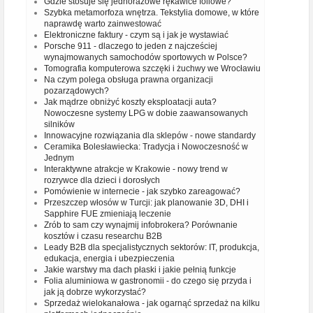
Gdzie stosuje się jednorazowe rękawice foliowe?
Szybka metamorfoza wnętrza. Tekstylia domowe, w które
naprawdę warto zainwestować
Elektroniczne faktury - czym są i jak je wystawiać
Porsche 911 - dlaczego to jeden z najcześciej
wynajmowanych samochodów sportowych w Polsce?
Tomografia komputerowa szczęki i żuchwy we Wrocławiu
Na czym polega obsługa prawna organizacji
pozarządowych?
Jak mądrze obniżyć koszty eksploatacji auta?
Nowoczesne systemy LPG w dobie zaawansowanych
silników
Innowacyjne rozwiązania dla sklepów - nowe standardy
Ceramika Bolesławiecka: Tradycja i Nowoczesność w
Jednym
Interaktywne atrakcje w Krakowie - nowy trend w
rozrywce dla dzieci i dorosłych
Pomówienie w internecie - jak szybko zareagować?
Przeszczep włosów w Turcji: jak planowanie 3D, DHI i
Sapphire FUE zmieniają leczenie
Zrób to sam czy wynajmij infobrokera? Porównanie
kosztów i czasu researchu B2B
Leady B2B dla specjalistycznych sektorów: IT, produkcja,
edukacja, energia i ubezpieczenia
Jakie warstwy ma dach płaski i jakie pełnią funkcje
Folia aluminiowa w gastronomii - do czego się przyda i
jak ją dobrze wykorzystać?
Sprzedaż wielokanałowa - jak ogarnąć sprzedaż na kilku