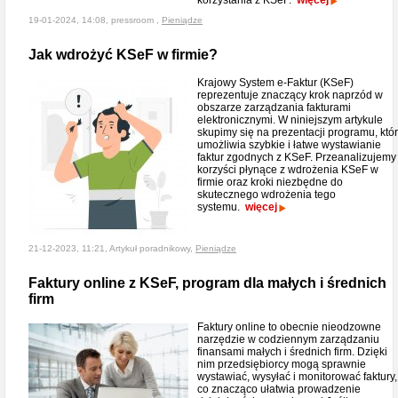
korzystania z KSeF.
więcej
19-01-2024, 14:08, pressroom ,
Pieniądze
Jak wdrożyć KSeF w firmie?
Krajowy System e-Faktur (KSeF)
reprezentuje znaczący krok naprzód w
obszarze zarządzania fakturami
elektronicznymi. W niniejszym artykule
skupimy się na prezentacji programu, któ
umożliwia szybkie i łatwe wystawianie
faktur zgodnych z KSeF. Przeanalizujemy
korzyści płynące z wdrożenia KSeF w
firmie oraz kroki niezbędne do
skutecznego wdrożenia tego
systemu.
więcej
21-12-2023, 11:21, Artykuł poradnikowy,
Pieniądze
Faktury online z KSeF, program dla małych i średnich
firm
Faktury online to obecnie nieodzowne
narzędzie w codziennym zarządzaniu
finansami małych i średnich firm. Dzięki
nim przedsiębiorcy mogą sprawnie
wystawiać, wysyłać i monitorować faktury,
co znacząco ułatwia prowadzenie