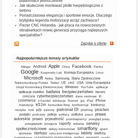
platformach jednocześnie
Jak skutecznie montować płotki herpetologiczne z
betonu
Ponadczasowa elegancja i sportowe emocje. Dlaczego
brytyjska legenda motoryzacji wciąż zachwyca?
Frezer CNC Holandia - jak praca na nowoczesnych
obrabiarkach nowej generacji przyciąga najlepszych
specjalistów?
Zapytaj o ofertę
Najpopularniejsze tematy artykułów
Apple
Facebook
Android
Allegro
Chiny
Firefox
Google
Komisja Europejska
Kaspersky Lab
Linux
Microsoft
Samsung
Stany Zjednoczone
Nokia
UE
USA
Unia Europejska
Telekomunikacja Polska
Twitter
UKE
Windows
Urząd Komunikacji Elektronicznej
YouTube
aplikacje
bezpieczeństwo
badania
aplikacje mobilne
biznes
cyberbezpieczeństwo
e-
cenzura
dane osobowe
commerce
iPhone
e-handel
edukacja
finanse
gry
iPad
kf12m
konkursy
inwestycje
komunikat firmy
konferencje
patronat DI
piractwo
p2p
muzyka
nols
patenty
phishing
prawa
podatki
policja
polityka
podcasty
politycy
praca
autorskie
prawo
prywatność
przedsiębiorcy
przegląd prasy
serwisy
raporty
przeglądarki
przejęcia
reklama
smartfony
społecznościowe
sklepy internetowe
spam
startupy
tablety
telefony
sprzedaż
sztuczna inteligencja
wygasl
urządzenia przenośne
wideo
komórkowe
wyniki