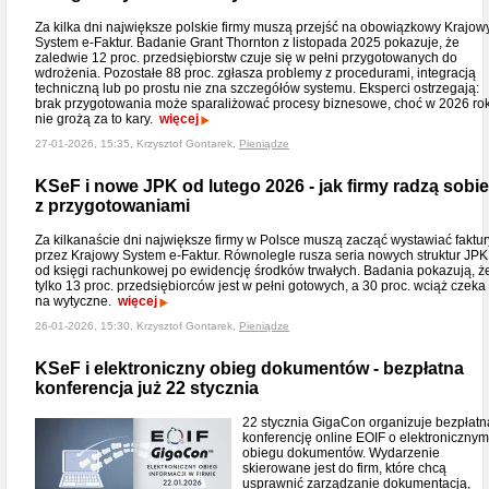
Za kilka dni największe polskie firmy muszą przejść na obowiązkowy Krajow
System e-Faktur. Badanie Grant Thornton z listopada 2025 pokazuje, że
zaledwie 12 proc. przedsiębiorstw czuje się w pełni przygotowanych do
wdrożenia. Pozostałe 88 proc. zgłasza problemy z procedurami, integracją
techniczną lub po prostu nie zna szczegółów systemu. Eksperci ostrzegają:
brak przygotowania może sparaliżować procesy biznesowe, choć w 2026 ro
nie grożą za to kary.
więcej
27-01-2026, 15:35, Krzysztof Gontarek,
Pieniądze
KSeF i nowe JPK od lutego 2026 - jak firmy radzą sobie
z przygotowaniami
Za kilkanaście dni największe firmy w Polsce muszą zacząć wystawiać faktur
przez Krajowy System e-Faktur. Równolegle rusza seria nowych struktur JPK
od księgi rachunkowej po ewidencję środków trwałych. Badania pokazują, ż
tylko 13 proc. przedsiębiorców jest w pełni gotowych, a 30 proc. wciąż czeka
na wytyczne.
więcej
26-01-2026, 15:30, Krzysztof Gontarek,
Pieniądze
KSeF i elektroniczny obieg dokumentów - bezpłatna
konferencja już 22 stycznia
22 stycznia GigaCon organizuje bezpłatn
konferencję online EOIF o elektronicznym
obiegu dokumentów. Wydarzenie
skierowane jest do firm, które chcą
usprawnić zarządzanie dokumentacją,