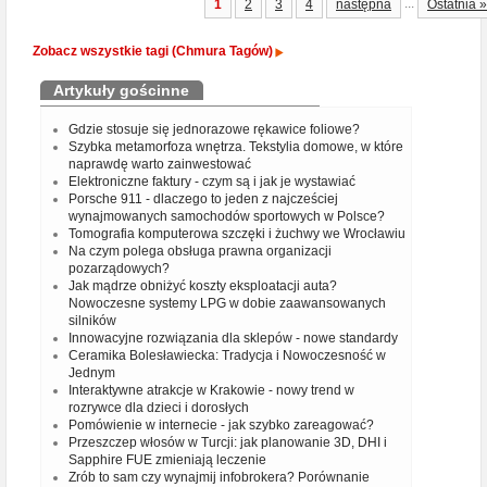
...
1
2
3
4
następna
Ostatnia »
Zobacz wszystkie tagi (Chmura Tagów)
Artykuły gościnne
Gdzie stosuje się jednorazowe rękawice foliowe?
Szybka metamorfoza wnętrza. Tekstylia domowe, w które
naprawdę warto zainwestować
Elektroniczne faktury - czym są i jak je wystawiać
Porsche 911 - dlaczego to jeden z najcześciej
wynajmowanych samochodów sportowych w Polsce?
Tomografia komputerowa szczęki i żuchwy we Wrocławiu
Na czym polega obsługa prawna organizacji
pozarządowych?
Jak mądrze obniżyć koszty eksploatacji auta?
Nowoczesne systemy LPG w dobie zaawansowanych
silników
Innowacyjne rozwiązania dla sklepów - nowe standardy
Ceramika Bolesławiecka: Tradycja i Nowoczesność w
Jednym
Interaktywne atrakcje w Krakowie - nowy trend w
rozrywce dla dzieci i dorosłych
Pomówienie w internecie - jak szybko zareagować?
Przeszczep włosów w Turcji: jak planowanie 3D, DHI i
Sapphire FUE zmieniają leczenie
Zrób to sam czy wynajmij infobrokera? Porównanie