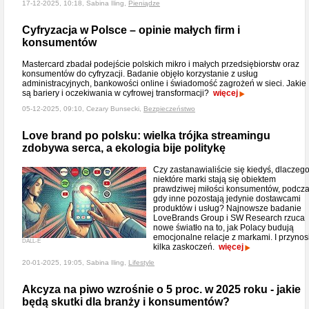
17-12-2025, 10:18, Sabina Iling,
Pieniądze
Cyfryzacja w Polsce – opinie małych firm i
konsumentów
Mastercard zbadał podejście polskich mikro i małych przedsiębiorstw oraz
konsumentów do cyfryzacji. Badanie objęło korzystanie z usług
administracyjnych, bankowości online i świadomość zagrożeń w sieci. Jakie
są bariery i oczekiwania w cyfrowej transformacji?
więcej
05-12-2025, 09:10, Cezary Bunsecki,
Bezpieczeństwo
Love brand po polsku: wielka trójka streamingu
zdobywa serca, a ekologia bije politykę
Czy zastanawialiście się kiedyś, dlaczeg
niektóre marki stają się obiektem
prawdziwej miłości konsumentów, podcz
gdy inne pozostają jedynie dostawcami
produktów i usług? Najnowsze badanie
LoveBrands Group i SW Research rzuca
nowe światło na to, jak Polacy budują
emocjonalne relacje z markami. I przynos
DALL-E
kilka zaskoczeń.
więcej
20-01-2025, 19:05, Sabina Iling,
Lifestyle
Akcyza na piwo wzrośnie o 5 proc. w 2025 roku - jakie
będą skutki dla branży i konsumentów?