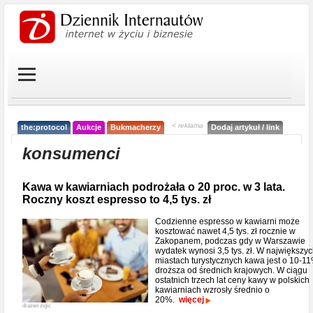
< reklama
the:protocol
Aukcje
Bukmacherzy
Dodaj artykuł / link
konsumenci
Kawa w kawiarniach podrożała o 20 proc. w 3 lata.
Roczny koszt espresso to 4,5 tys. zł
Codzienne espresso w kawiarni może
kosztować nawet 4,5 tys. zł rocznie w
Zakopanem, podczas gdy w Warszawie
wydatek wynosi 3,5 tys. zł. W największy
miastach turystycznych kawa jest o 10-1
droższa od średnich krajowych. W ciągu
ostatnich trzech lat ceny kawy w polskich
kawiarniach wzrosły średnio o
20%.
więcej
drazen zigic