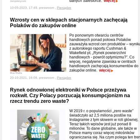
danych Salesforce.
więcej
Jumpstory.com
10-05-2023, 17:49, pressroom ,
Pieniądze
Wzrosty cen w sklepach stacjonarnych zachęcają
Polaków do zakupów online
Po ponownym otwarciu centrów
handlowych ponad połowa Polaków
zauważyła wzrost cen produktów – wynik
z autorskiego raportu Cushman &
Wakefield pt. „Rynek powierzchni
handlowych - powrót optymizmu?”. Co
więcej, negatywne zjawiska w centrach
handlowych zachęcają konsumentów do
zakupów online.
więcej
Blue Media
20-10-2021, 16:08, pressroom ,
Pieniądze
Rynek odnowionej elektroniki w Polsce przeżywa
rozkwit. Czy Polacy porzucają konsumpcjonizm na
rzecz trendu zero waste?
W 2019 r. o popularności „zero waste”
świadczyło aż 2,5 miliona postów na
Instagramie z tym słowem w roli głównej.
Teraz takich wpisów jest już ponad 8
milionów. To dane globalne, ale także w
Polsce mamy coraz więcej miłośników
ograniczania się. Na czym polega ten tre