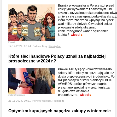
Branża piwowarska w Polsce stoi przed
kolejnym wyzwaniem finansowym. Od
stycznia przyszłego roku producenci piwa
zmierzą się z następną podwyżką akcyzy,
która może znacząco wpłynąć na rynek
wart miliardy złotych. Czy polski sektor
piwowarski zdoła utrzymać
konkurencyjność wobec sąsiednich
krajów?
więcej
Freepik
17-12-2024, 00:44, Sabina Iling,
Pieniądze
Które sieci handlowe Polacy uznali za najbardziej
prospołeczne w 2024 r.?
Prawie 140 tysięcy Polaków wskazało
sklepy, które nie tylko sprzedają, ale też
dbają o społeczeństwo i środowisko. Po
raz pierwszy w historii plebiscytu BLIX
AWARDS oprócz głównych nagród
przyznano specjalne wyróżnienia za
długofalowe działania
prospołeczne.
więcej
materiały prasowe
21-11-2024, 20:21, Henryk Warecki,
Pieniądze
Optymizm kupujących napędza zakupy w internecie