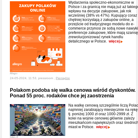
Wydarzenia społeczno-ekonomiczne w
Polsce i za granicą nie mają już aż takieg
wpływu na decyzje zakupowe, jak rok
wcześniej (38% vs 47%). Kupujący coraz
chętniej korzystają z zakupów online, a
przejście od tradycyjnego modelu do e-
commerce przynosi ze sobą nowe nawyki
preferencje zakupowe, które mają szansę
zrewolucjonizować rynek handlu
detalicznego w Polsce.
więcej
Allegro
24-05-2024, 11:53, pressroom ,
Pieniądze
Polakom podoba się walka cenowa wśród dyskontów.
Ponad 55 proc. rodaków chce jej zaostrzenia
Na walkę cenową szczególnie liczą Pola
najmniej zarabiający miesięcznie na rękę
tj. poniżej 1000 zł oraz 1000-2999 zł. Z
kolei na wojnie cenowej głównie zależy
mieszkańcom największych oraz średnic
miast w Polsce.
więcej
DALL-E