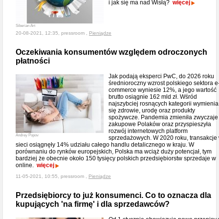
i jak się ma nad Wisłą?
więcej
Siberian Art
20-08-2021, 12:35, pressroom ,
Pieniądze
Oczekiwania konsumentów względem odroczonych
płatności
Jak podają eksperci PwC, do 2026 roku
średnioroczny wzrost polskiego sektora e
commerce wyniesie 12%, a jego wartość
brutto osiągnie 162 mld zł. Wśród
najszybciej rosnących kategorii wymienia
się zdrowie, urodę oraz produkty
spożywcze. Pandemia zmieniła zwyczaje
zakupowe Polaków oraz przyspieszyła
rozwój internetowych platform
Andrey Popov
sprzedażowych. W 2020 roku, transakcje
sieci osiągnęły 14% udziału całego handlu detalicznego w kraju. W
porównaniu do rynków europejskich, Polska ma wciąż duży potencjał, tym
bardziej że obecnie około 150 tysięcy polskich przedsiębiorstw sprzedaje w
online.
więcej
11-05-2021, 10:55, pressroom ,
Pieniądze
Przedsiębiorcy to już konsumenci. Co to oznacza dla
kupujących 'na firmę' i dla sprzedawców?