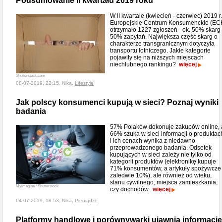
Podsumowanie II kwartału 2019 roku
W II kwartale (kwiecień - czerwiec) 2019 r.
Europejskie Centrum Konsumenckie (EC
otrzymało 1227 zgłoszeń - ok. 50% skarg 
50% zapytań. Największa część skarg o
charakterze transgranicznym dotyczyła
transportu lotniczego. Jakie kategorie
pojawiły się na niższych miejscach
niechlubnego rankingu?
więcej
Shutterstock.com
08-07-2019, 22:15, Nika,
Lifestyle
Jak polscy konsumenci kupują w sieci? Poznaj wyniki
badania
57% Polaków dokonuje zakupów online, 
66% szuka w sieci informacji o produktac
i ich cenach wynika z niedawno
przeprowadzonego badania. Odsetek
kupujących w sieci zależy nie tylko od
kategorii produktów (elektronikę kupuje
71% konsumentów, a artykuły spożywcze
zaledwie 10%), ale również od wieku,
stanu cywilnego, miejsca zamieszkania,
Myimagine / Shutterstock
czy dochodów.
więcej
04-07-2019, 18:53, Nika,
Pieniądze
Platformy handlowe i porównywarki ujawnią informacje