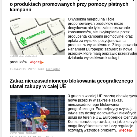
o produktach promowanych przy pomocy płatnych
kampanii
O wysokim miejscu na liście
proponowanych produktów może
decydować nie tylko zainteresowanie
konsumentów, ale i wykupienie przez
producenta kampanii promocyjnej oraz
opłata za wysokie pozycjonowania
produktu w wyszukiwarce. Z tego powodu
Parlament Europejski zatwierdził nowe
przepisy, które mają poprawić przejrzysto
wk1003mike / shutterstock
działania wyszukiwarek usług i
produktów.
więcej
19-04-2019, 20:53, Nika,
Pieniądze
Zakaz nieuzasadnionego blokowania geograficznego
ułatwi zakupy w całej UE
3 grudnia w całej UE zaczną obowiązyw
nowe przepisy w zakresie zakazu
nieuzasadnionego blokowania
geograficznego. Europejczycy uzyskają
łatwiejszy dostęp do towarów i niektórych
usług na terenie UE. Europejskie Centru
Konsumenckie sprawdza, na jakie korzyś
mogą liczyć konsumenci i czy regulacje
rozwiążą wszystkie problemy.
więcej
© sven hoppe - fotolia.com