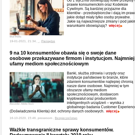
Od 1 stycznia obowiązują nowe przepisy
prawie konsumenckim oraz Kodeksie
Cywilnym. Są bardziej przyjazne dla
klientów - przedsiębiorców i dają im praw
jakie dotąd miały tylko osoby prywatne.
Jakie są najważniejsze zmiany i pod jaki
warunkami obowiązują?
więcej
Blue Media
19-01-2021, 21:34, _,
Pieniądze
9 na 10 konsumentów obawia się o swoje dane
osobowe przekazywane firmom i instytucjom. Najmniej
ufamy mediom społecznościowym
Banki, służba zdrowia i urzędy oraz
instytucje państwowe to branże, które
zdaniem konsumentów najlepiej chronią
nasze dane osobowe. Najmniej w tym
obszarze ufamy mediom
społecznościowym, dostawcom
kryptowalut oraz producentom
inteligentnych urządzeń – wynika z
Alexander, Adobe Stock
globalnego badania Customer Experienc
(Doświadczenia Klienta) dot. ochrony danych osobowych.
więcej
16-10-2020, 15:46, pressroom ,
Bezpieczeństwo
Ważkie transgraniczne sprawy konsumentów.