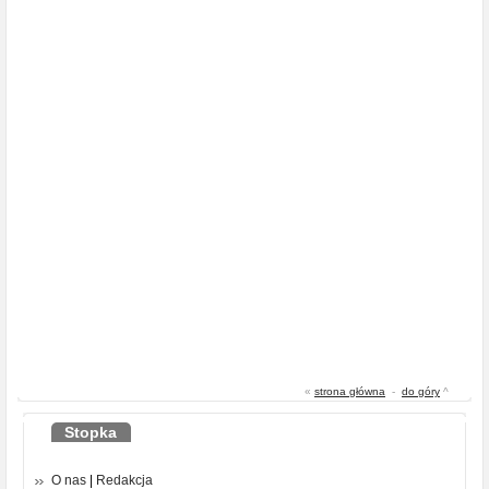
«
strona główna
-
do góry
^
Stopka
O nas
|
Redakcja