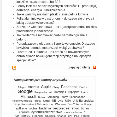
kosztów i czasu researchu B2B
Leady B2B dla specjalistycznych sektorów: IT, produkcja,
edukacja, energia i ubezpieczenia
Jakie warstwy ma dach płaski i jakie pełnią funkcje
Folia aluminiowa w gastronomii - do czego się przyda i
jak ją dobrze wykorzystać?
Sprzedaż wielokanałowa - jak ogarnąć sprzedaż na kilku
platformach jednocześnie
Jak skutecznie montować płotki herpetologiczne z
betonu
Ponadczasowa elegancja i sportowe emocje. Dlaczego
brytyjska legenda motoryzacji wciąż zachwyca?
Frezer CNC Holandia - jak praca na nowoczesnych
obrabiarkach nowej generacji przyciąga najlepszych
specjalistów?
Zapytaj o ofertę
Najpopularniejsze tematy artykułów
Apple
Facebook
Android
Allegro
Chiny
Firefox
Google
Komisja Europejska
Kaspersky Lab
Linux
Microsoft
Samsung
Stany Zjednoczone
Nokia
UE
USA
Unia Europejska
Telekomunikacja Polska
Twitter
UKE
Windows
Urząd Komunikacji Elektronicznej
YouTube
aplikacje
bezpieczeństwo
badania
aplikacje mobilne
biznes
cyberbezpieczeństwo
e-
cenzura
dane osobowe
commerce
iPhone
e-handel
edukacja
finanse
gry
iPad