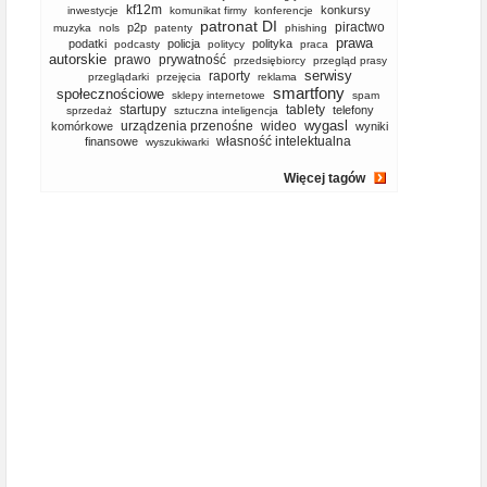
kf12m
konkursy
inwestycje
komunikat firmy
konferencje
patronat DI
piractwo
p2p
muzyka
nols
patenty
phishing
prawa
podatki
policja
polityka
podcasty
politycy
praca
autorskie
prawo
prywatność
przedsiębiorcy
przegląd prasy
serwisy
raporty
przeglądarki
przejęcia
reklama
smartfony
społecznościowe
sklepy internetowe
spam
startupy
tablety
telefony
sprzedaż
sztuczna inteligencja
wygasl
urządzenia przenośne
wideo
komórkowe
wyniki
własność intelektualna
finansowe
wyszukiwarki
Więcej tagów