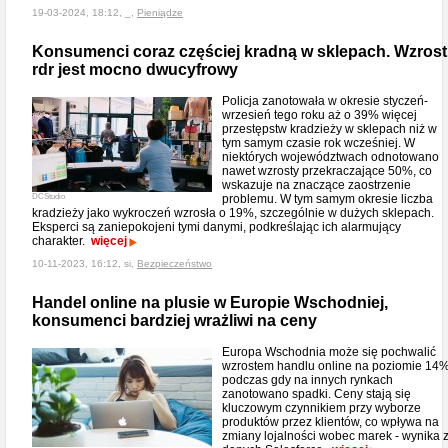
19-03-2024, 18:12, _,
Pieniądze
Konsumenci coraz częściej kradną w sklepach. Wzrost
rdr jest mocno dwucyfrowy
Policja zanotowała w okresie styczeń-
wrzesień tego roku aż o 39% więcej
przestępstw kradzieży w sklepach niż w
tym samym czasie rok wcześniej. W
niektórych województwach odnotowano
nawet wzrosty przekraczające 50%, co
wskazuje na znaczące zaostrzenie
DCStudio
problemu. W tym samym okresie liczba
kradzieży jako wykroczeń wzrosła o 19%, szczególnie w dużych sklepach.
Eksperci są zaniepokojeni tymi danymi, podkreślając ich alarmujący
charakter.
więcej
10-11-2023, 16:12, si,
Bezpieczeństwo
Handel online na plusie w Europie Wschodniej,
konsumenci bardziej wrażliwi na ceny
Europa Wschodnia może się pochwalić
wzrostem handlu online na poziomie 14%
podczas gdy na innych rynkach
zanotowano spadki. Ceny stają się
kluczowym czynnikiem przy wyborze
produktów przez klientów, co wpływa na
zmiany lojalności wobec marek - wynika 