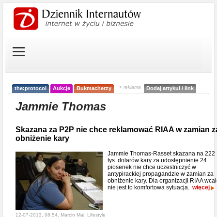
< reklama
the:protocol
Aukcje
Bukmacherzy
Dodaj artykuł / link
Jammie Thomas
Skazana za P2P nie chce reklamować RIAA w zamian z
obniżenie kary
Jammie Thomas-Rasset skazana na 222
tys. dolarów kary za udostępnienie 24
piosenek nie chce uczestniczyć w
antypirackiej propagandzie w zamian za
obniżenie kary. Dla organizacji RIAA wca
nie jest to komfortowa sytuacja.
więcej
12-07-2013, 08:54, Marcin Maj,
Lifestyle