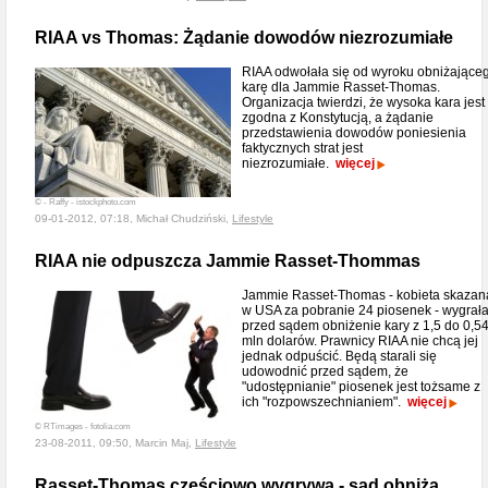
RIAA vs Thomas: Żądanie dowodów niezrozumiałe
RIAA odwołała się od wyroku obniżające
karę dla Jammie Rasset-Thomas.
Organizacja twierdzi, że wysoka kara jest
zgodna z Konstytucją, a żądanie
przedstawienia dowodów poniesienia
faktycznych strat jest
niezrozumiałe.
więcej
© - Raffy - istockphoto.com
09-01-2012, 07:18, Michał Chudziński,
Lifestyle
RIAA nie odpuszcza Jammie Rasset-Thommas
Jammie Rasset-Thomas - kobieta skazan
w USA za pobranie 24 piosenek - wygrał
przed sądem obniżenie kary z 1,5 do 0,5
mln dolarów. Prawnicy RIAA nie chcą jej
jednak odpuścić. Będą starali się
udowodnić przed sądem, że
"udostępnianie" piosenek jest tożsame z
ich "rozpowszechnianiem".
więcej
© RTimages - fotolia.com
23-08-2011, 09:50, Marcin Maj,
Lifestyle
Rasset-Thomas częściowo wygrywa - sąd obniża