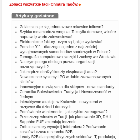
Zobacz wszystkie tagi (Chmura Tagów)
Artykuły gościnne
Gdzie stosuje się jednorazowe rękawice foliowe?
Szybka metamorfoza wnętrza. Tekstylia domowe, w które
naprawdę warto zainwestować
Elektroniczne faktury - czym są i jak je wystawiać
Porsche 911 - dlaczego to jeden z najcześciej
wynajmowanych samochodów sportowych w Polsce?
Tomografia komputerowa szczęki i żuchwy we Wrocławiu
Na czym polega obsługa prawna organizacji
pozarządowych?
Jak mądrze obniżyć koszty eksploatacji auta?
Nowoczesne systemy LPG w dobie zaawansowanych
silników
Innowacyjne rozwiązania dla sklepów - nowe standardy
Ceramika Bolesławiecka: Tradycja i Nowoczesność w
Jednym
Interaktywne atrakcje w Krakowie - nowy trend w
rozrywce dla dzieci i dorosłych
Pomówienie w internecie - jak szybko zareagować?
Przeszczep włosów w Turcji: jak planowanie 3D, DHI i
Sapphire FUE zmieniają leczenie
Zrób to sam czy wynajmij infobrokera? Porównanie
kosztów i czasu researchu B2B
Leady B2B dla specjalistycznych sektorów: IT, produkcja,