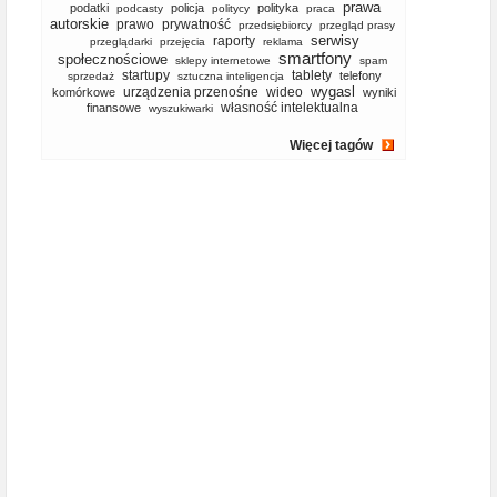
prawa
podatki
policja
polityka
podcasty
politycy
praca
autorskie
prawo
prywatność
przedsiębiorcy
przegląd prasy
serwisy
raporty
przeglądarki
przejęcia
reklama
smartfony
społecznościowe
sklepy internetowe
spam
startupy
tablety
telefony
sprzedaż
sztuczna inteligencja
wygasl
urządzenia przenośne
wideo
komórkowe
wyniki
własność intelektualna
finansowe
wyszukiwarki
Więcej tagów