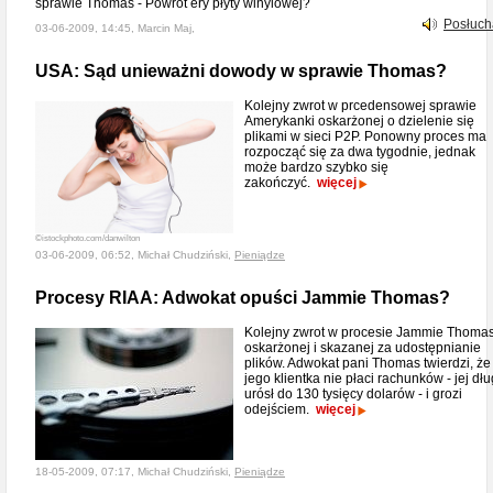
sprawie Thomas - Powrót ery płyty winylowej?
Posłuch
03-06-2009, 14:45, Marcin Maj,
USA: Sąd unieważni dowody w sprawie Thomas?
Kolejny zwrot w prcedensowej sprawie
Amerykanki oskarżonej o dzielenie się
plikami w sieci P2P. Ponowny proces ma
rozpocząć się za dwa tygodnie, jednak
może bardzo szybko się
zakończyć.
więcej
©istockphoto.com/danwilton
03-06-2009, 06:52, Michał Chudziński,
Pieniądze
Procesy RIAA: Adwokat opuści Jammie Thomas?
Kolejny zwrot w procesie Jammie Thomas
oskarżonej i skazanej za udostępnianie
plików. Adwokat pani Thomas twierdzi, że
jego klientka nie płaci rachunków - jej dłu
urósł do 130 tysięcy dolarów - i grozi
odejściem.
więcej
18-05-2009, 07:17, Michał Chudziński,
Pieniądze