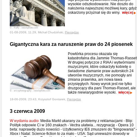
wysokie odszkodowanie. Nie doszło do
nałożenia najwyższej możliwej kary, gdyż
oskarżony przyznał się do winy.
więcej
© - Raffy - istockphoto.com
01-08-2009, 11:29, Michał Chudziński,
Pieniądze
Gigantyczna kara za naruszenie praw do 24 piosenek
Powtórka procesu okazała się
katastrofalna dla Jammie Thomas-Rasset
W drugiej potyczce z RIAA i wytwórniami
muzycznymi, które oskarżyły kobietę o
świadome złamanie praw autorskich 24
utworów muzycznych, nie pomogły ani
zmiana prawnika, ani nowa ława
przysięgłych. Nowy wyrok jest nie tylko
druzgocący dla pani Thomas-Rasset, ale
© - ericsphotography - istockphoto.com
także niewiarygodnie wysoki.
więcej
18-06-2009, 23:43, Krzysztof Gontarek,
Pieniądze
3 czerwca 2009
W wydaniu audio:
Media Markt ukarany za problemy z reklamacjami - Blip:
Polityk odpowie Ci w 160 znakach - Vectra ułatwia... rezygnację - Opera 10
beta: naprawdę dużo nowości - Użytkownicy IE6 zmuszeni do "bingowania" -
Xbox i Natal: Science-fiction to za mało - USA: Sąd unieważni dowody w