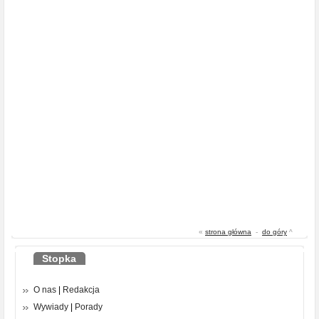
«
strona główna
-
do góry
^
Stopka
O nas
|
Redakcja
Wywiady
|
Porady