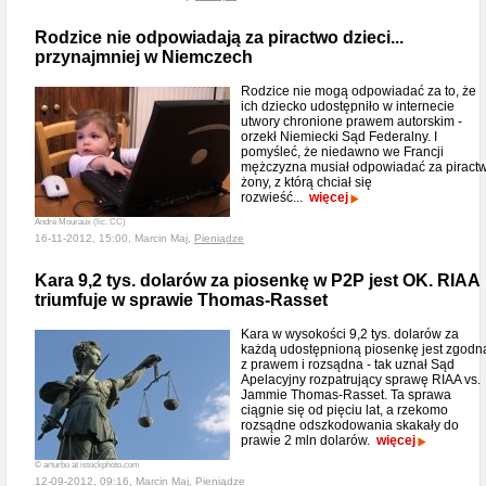
Rodzice nie odpowiadają za piractwo dzieci...
przynajmniej w Niemczech
Rodzice nie mogą odpowiadać za to, że
ich dziecko udostępniło w internecie
utwory chronione prawem autorskim -
orzekł Niemiecki Sąd Federalny. I
pomyśleć, że niedawno we Francji
mężczyzna musiał odpowiadać za piract
żony, z którą chciał się
rozwieść...
więcej
André Mouraux (lic. CC)
16-11-2012, 15:00, Marcin Maj,
Pieniądze
Kara 9,2 tys. dolarów za piosenkę w P2P jest OK. RIAA
triumfuje w sprawie Thomas-Rasset
Kara w wysokości 9,2 tys. dolarów za
każdą udostępnioną piosenkę jest zgodn
z prawem i rozsądna - tak uznał Sąd
Apelacyjny rozpatrujący sprawę RIAA vs.
Jammie Thomas-Rasset. Ta sprawa
ciągnie się od pięciu lat, a rzekomo
rozsądne odszkodowania skakały do
prawie 2 mln dolarów.
więcej
© arturbo at istockphoto.com
12-09-2012, 09:16, Marcin Maj,
Pieniądze