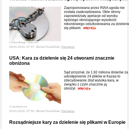
Zaproponowana przez RIAA ugoda nie
została zaakceptowana. Obie strony
zapowiedziały apelacje od wyroku
sędziego obniżającego wysokość
rekordowego odszkodowania za dzieleni
się plikami.
więcej
© Nilesh Bhange - fotolia.com
29-01-2010, 07:37, Michał Chudziński,
Pieniądze
USA: Kara za dzielenie się 24 utworami znacznie
obniżona
Sąd przyznał, że 1,92 miliona dolarów za
udostępnienie 24 plików w Kazaa to
zdecydowanie zbyt wysoka kara, w
związku z czym znacznie ją
obniżył.
więcej
© istockphoto.com
25-01-2010, 07:50, Michał Chudziński,
Pieniądze
Rozsądniejsze kary za dzielenie się plikami w Europie