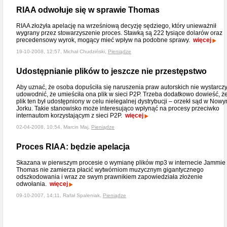
RIAA odwołuje się w sprawie Thomas
RIAA złożyła apelację na wrześniową decyzję sędziego, który unieważnił
wygrany przez stowarzyszenie proces. Stawką są 222 tysiące dolarów oraz
precedensowy wyrok, mogący mieć wpływ na podobne sprawy.
więcej
19-10-2008, 12:57, Michał Chudziński,
Pieniądze
Udostępnianie plików to jeszcze nie przestępstwo
Aby uznać, że osoba dopuściła się naruszenia praw autorskich nie wystarcz
udowodnić, że umieściła ona plik w sieci P2P. Trzeba dodatkowo dowieść, ż
plik ten był udostępniony w celu nielegalnej dystrybucji – orzekł sąd w Now
Jorku. Takie stanowisko może interesująco wpłynąć na procesy przeciwko
internautom korzystającym z sieci P2P.
więcej
02-04-2008, 10:54, Marcin Maj,
Pieniądze
Proces RIAA: będzie apelacja
Skazana w pierwszym procesie o wymianę plików mp3 w internecie Jammie
Thomas nie zamierza płacić wytwórniom muzycznym gigantycznego
odszkodowania i wraz ze swym prawnikiem zapowiedziała złożenie
odwołania.
więcej
09-10-2007, 14:11, Rafał Spaleniak,
Pieniądze