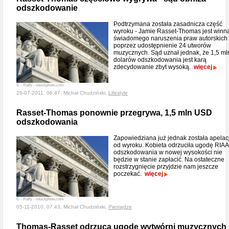
odszkodowanie
Podtrzymana została zasadnicza część
wyroku - Jamie Rasset-Thomas jest winn
świadomego naruszenia praw autorskich
poprzez udostępnienie 24 utworów
muzycznych. Sąd uznał jednak, że 1,5 ml
dolarów odszkodowania jest karą
zdecydowanie zbyt wysoką.
więcej
© - Raffy - istockphoto.com
26-07-2011, 06:47, Michał Chudziński,
Lifestyle
Rasset-Thomas ponownie przegrywa, 1,5 mln USD
odszkodowania
Zapowiedziana już jednak została apelac
od wyroku. Kobieta odrzuciła ugodę RIAA
odszkodowania w nowej wysokości nie
będzie w stanie zapłacić. Na ostateczne
rozstrzygnięcie przyjdzie nam jeszcze
poczekać.
więcej
© - Raffy - istockphoto.com
05-11-2010, 07:43, Michał Chudziński,
Pieniądze
Thomas-Rasset odrzuca ugodę wytwórni muzycznych