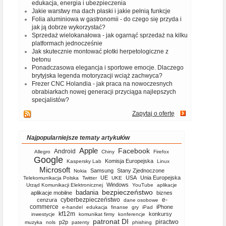
edukacja, energia i ubezpieczenia
Jakie warstwy ma dach płaski i jakie pełnią funkcje
Folia aluminiowa w gastronomii - do czego się przyda i
jak ją dobrze wykorzystać?
Sprzedaż wielokanałowa - jak ogarnąć sprzedaż na kilku
platformach jednocześnie
Jak skutecznie montować płotki herpetologiczne z
betonu
Ponadczasowa elegancja i sportowe emocje. Dlaczego
brytyjska legenda motoryzacji wciąż zachwyca?
Frezer CNC Holandia - jak praca na nowoczesnych
obrabiarkach nowej generacji przyciąga najlepszych
specjalistów?
Zapytaj o ofertę
Najpopularniejsze tematy artykułów
Apple
Facebook
Android
Allegro
Chiny
Firefox
Google
Komisja Europejska
Kaspersky Lab
Linux
Microsoft
Samsung
Stany Zjednoczone
Nokia
UE
USA
Unia Europejska
Telekomunikacja Polska
Twitter
UKE
Windows
Urząd Komunikacji Elektronicznej
YouTube
aplikacje
bezpieczeństwo
badania
aplikacje mobilne
biznes
cyberbezpieczeństwo
e-
cenzura
dane osobowe
commerce
iPhone
e-handel
edukacja
finanse
gry
iPad
kf12m
konkursy
inwestycje
komunikat firmy
konferencje
patronat DI
piractwo
p2p
muzyka
nols
patenty
phishing