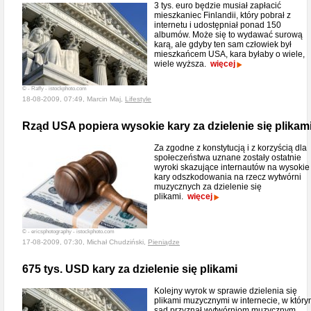
3 tys. euro będzie musiał zapłacić
mieszkaniec Finlandii, który pobrał z
internetu i udostępniał ponad 150
albumów. Może się to wydawać surową
karą, ale gdyby ten sam człowiek był
mieszkańcem USA, kara byłaby o wiele,
wiele wyższa.
więcej
© - Raffy - istockphoto.com
18-08-2009, 07:49, Marcin Maj,
Lifestyle
Rząd USA popiera wysokie kary za dzielenie się plikam
Za zgodne z konstytucją i z korzyścią dla
społeczeństwa uznane zostały ostatnie
wyroki skazujące internautów na wysokie
kary odszkodowania na rzecz wytwórni
muzycznych za dzielenie się
plikami.
więcej
© - ericsphotography - istockphoto.com
17-08-2009, 07:30, Michał Chudziński,
Pieniądze
675 tys. USD kary za dzielenie się plikami
Kolejny wyrok w sprawie dzielenia się
plikami muzycznymi w internecie, w któr
sąd przyznał wytwórniom muzycznym