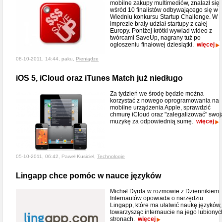
mobilne zakupy multimediów, znalazł się
wśród 10 finalistów odbywającego się w
Wiedniu konkursu Startup Challenge. W
imprezie brały udział startupy z całej
Europy. Poniżej krótki wywiad wideo z
twórcami SaveUp, nagrany tuż po
ogłoszeniu finałowej dziesiątki.
więcej
08-10-2011, 14:44, paku,
Pieniądze
iOS 5, iCloud oraz iTunes Match już niedługo
Za tydzień we środę będzie można
korzystać z nowego oprogramowania na
mobilne urządzenia Apple, sprawdzić
chmurę iCloud oraz "zalegalizować" swoj
muzykę za odpowiednią sumę.
więcej
05-10-2011, 06:42, Paweł Kusiciel,
Technologie
Lingapp chce pomóc w nauce języków
Michał Dyrda w rozmowie z Dziennikiem
Internautów opowiada o narzędziu
Lingapp, które ma ułatwić naukę języków,
towarzysząc internaucie na jego lubionyc
stronach.
więcej