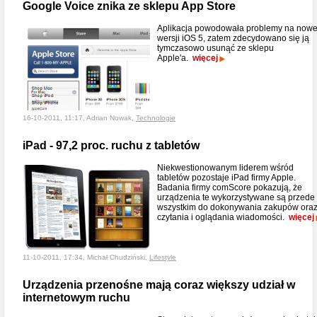
Google Voice znika ze sklepu App Store
Aplikacja powodowała problemy na nowe
wersji iOS 5, zatem zdecydowano się ją
tymczasowo usunąć ze sklepu
Apple'a.
więcej
16-10-2011, 11:17, Adrian Nowak,
Technologie
iPad - 97,2 proc. ruchu z tabletów
Niekwestionowanym liderem wśród
tabletów pozostaje iPad firmy Apple.
Badania firmy comScore pokazują, że
urządzenia te wykorzystywane są przede
wszystkim do dokonywania zakupów ora
czytania i oglądania wiadomości.
więcej
11-10-2011, 17:34, Michał Chudziński,
Lifestyle
Urządzenia przenośne mają coraz większy udział w
internetowym ruchu