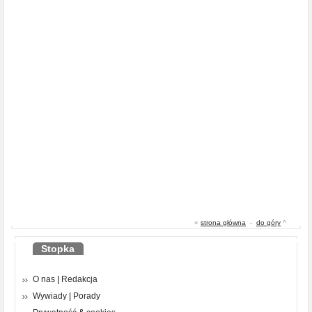
«
strona główna
-
do góry
^
Stopka
O nas
|
Redakcja
Wywiady
|
Porady