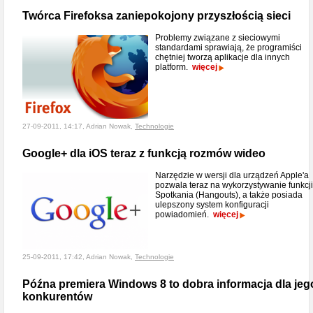
Twórca Firefoksa zaniepokojony przyszłością sieci
Problemy związane z sieciowymi
standardami sprawiają, że programiści
chętniej tworzą aplikacje dla innych
platform.
więcej
27-09-2011, 14:17, Adrian Nowak,
Technologie
Google+ dla iOS teraz z funkcją rozmów wideo
Narzędzie w wersji dla urządzeń Apple'a
pozwala teraz na wykorzystywanie funkcji
Spotkania (Hangouts), a także posiada
ulepszony system konfiguracji
powiadomień.
więcej
25-09-2011, 17:42, Adrian Nowak,
Technologie
Późna premiera Windows 8 to dobra informacja dla jeg
konkurentów