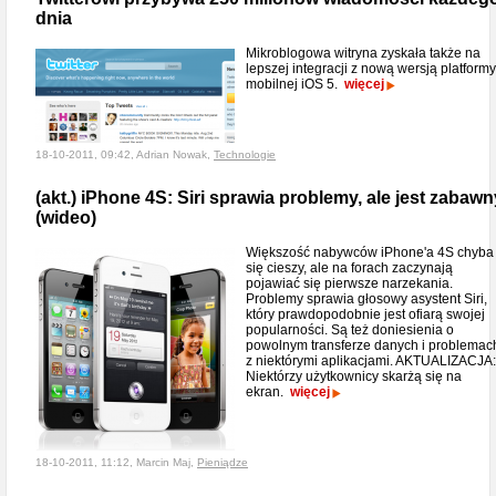
dnia
Mikroblogowa witryna zyskała także na
lepszej integracji z nową wersją platformy
mobilnej iOS 5.
więcej
18-10-2011, 09:42, Adrian Nowak,
Technologie
(akt.) iPhone 4S: Siri sprawia problemy, ale jest zabawn
(wideo)
Większość nabywców iPhone'a 4S chyba
się cieszy, ale na forach zaczynają
pojawiać się pierwsze narzekania.
Problemy sprawia głosowy asystent Siri,
który prawdopodobnie jest ofiarą swojej
popularności. Są też doniesienia o
powolnym transferze danych i problemac
z niektórymi aplikacjami. AKTUALIZACJA:
Niektórzy użytkownicy skarżą się na
ekran.
więcej
18-10-2011, 11:12, Marcin Maj,
Pieniądze