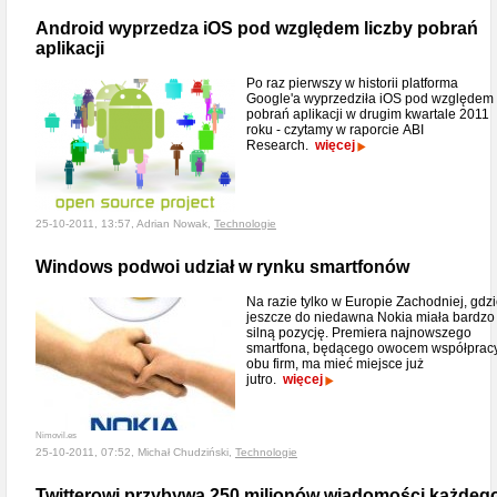
Android wyprzedza iOS pod względem liczby pobrań
aplikacji
Po raz pierwszy w historii platforma
Google'a wyprzedziła iOS pod względem
pobrań aplikacji w drugim kwartale 2011
roku - czytamy w raporcie ABI
Research.
więcej
25-10-2011, 13:57, Adrian Nowak,
Technologie
Windows podwoi udział w rynku smartfonów
Na razie tylko w Europie Zachodniej, gdz
jeszcze do niedawna Nokia miała bardzo
silną pozycję. Premiera najnowszego
smartfona, będącego owocem współprac
obu firm, ma mieć miejsce już
jutro.
więcej
Nimovil.es
25-10-2011, 07:52, Michał Chudziński,
Technologie
Twitterowi przybywa 250 milionów wiadomości każdeg