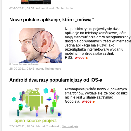
02-10-2011, 09:51, Adrian Nowak,
Technologie
Nowe polskie aplikacje, które „mówią”
Na polskim rynku pojawiły się dwie
aplikacje na telefony komórkowe, które
mają stanowić przełom w nieograniczon
dostępie do wybranych treści w internecie
Jedna aplikacja ma służyć jako
przeglądarka internetowa w wydaniu
mobilnym, a druga jako czytnik
RSS.
więcej
© Renee Jansoa - fotolia.com
28-09-2011, 08:41, paku,
Technologie
Android dwa razy popularniejszy od iOS-a
Przynajmniej wśród nowo kupowanych
smartfonów. Wydaje się, że póki co nikt i
nic nie jest w stanie zatrzymać
Google'a.
więcej
27-09-2011, 18:52, Michał Chudziński,
Technologie