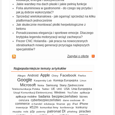
Jakie warstwy ma dach płaski i jakie pełnią funkcje
Folia aluminiowa w gastronomii - do czego się przyda i
jak ją dobrze wykorzystać?
Sprzedaż wielokanałowa - jak ogarnąć sprzedaż na kilku
platformach jednocześnie
Jak skutecznie montować płotki herpetologiczne z
betonu
Ponadczasowa elegancja i sportowe emocje. Dlaczego
brytyjska legenda motoryzacji wciąż zachwyca?
Frezer CNC Holandia - jak praca na nowoczesnych
obrabiarkach nowej generacji przyciąga najlepszych
specjalistów?
Zapytaj o ofertę
Najpopularniejsze tematy artykułów
Apple
Facebook
Android
Allegro
Chiny
Firefox
Google
Komisja Europejska
Kaspersky Lab
Linux
Microsoft
Samsung
Stany Zjednoczone
Nokia
UE
USA
Unia Europejska
Telekomunikacja Polska
Twitter
UKE
Windows
Urząd Komunikacji Elektronicznej
YouTube
aplikacje
bezpieczeństwo
badania
aplikacje mobilne
biznes
cyberbezpieczeństwo
e-
cenzura
dane osobowe
commerce
iPhone
e-handel
edukacja
finanse
gry
iPad
kf12m
konkursy
inwestycje
komunikat firmy
konferencje
patronat DI
piractwo
p2p
muzyka
nols
patenty
phishing