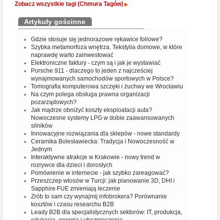
Zobacz wszystkie tagi (Chmura Tagów)
Artykuły gościnne
Gdzie stosuje się jednorazowe rękawice foliowe?
Szybka metamorfoza wnętrza. Tekstylia domowe, w które
naprawdę warto zainwestować
Elektroniczne faktury - czym są i jak je wystawiać
Porsche 911 - dlaczego to jeden z najcześciej
wynajmowanych samochodów sportowych w Polsce?
Tomografia komputerowa szczęki i żuchwy we Wrocławiu
Na czym polega obsługa prawna organizacji
pozarządowych?
Jak mądrze obniżyć koszty eksploatacji auta?
Nowoczesne systemy LPG w dobie zaawansowanych
silników
Innowacyjne rozwiązania dla sklepów - nowe standardy
Ceramika Bolesławiecka: Tradycja i Nowoczesność w
Jednym
Interaktywne atrakcje w Krakowie - nowy trend w
rozrywce dla dzieci i dorosłych
Pomówienie w internecie - jak szybko zareagować?
Przeszczep włosów w Turcji: jak planowanie 3D, DHI i
Sapphire FUE zmieniają leczenie
Zrób to sam czy wynajmij infobrokera? Porównanie
kosztów i czasu researchu B2B
Leady B2B dla specjalistycznych sektorów: IT, produkcja,
edukacja, energia i ubezpieczenia