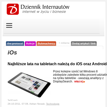
< reklama
the:protocol
Aukcje
Bukmacherzy
Dodaj artykuł / link
iOs
Najbliższe lata na tabletach należą do iOS oraz Androi
Przez kolejne sześć lat Windows 8
zdobędzie zaledwie kilka procent udział
na rynku tabletów - uważają analitycy z
DisplaySearch.
więcej
TechCrunch
26-10-2011, 07:08, Adrian Nowak,
Technologie