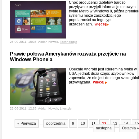
Choć producenci tabletów bardzo
pozytywnie przyjęli informacje o nowym
trybie Metro w Windows 8, późna premier
systemu może zaszkodzić jego
popularności na tego typu
urządzeniach.
więcej
25-09-2011, 15:35, Adrian Nowak,
Technologie
Prawie połowa Amerykanów rozważa przejście na
Windows Phone'a
Obecnie Android jest liderem na rynku w
USA, jednak duża część użytkowników
zapewnia, że nie jest do niego szczególn
przywiązana.
więcej
22-09-2011, 12:39, Adrian Nowak,
Lifestyle
...
« Pierwsza
poprzednia
9
10
11
12
13
14
15
...
następna
Ostatnia »