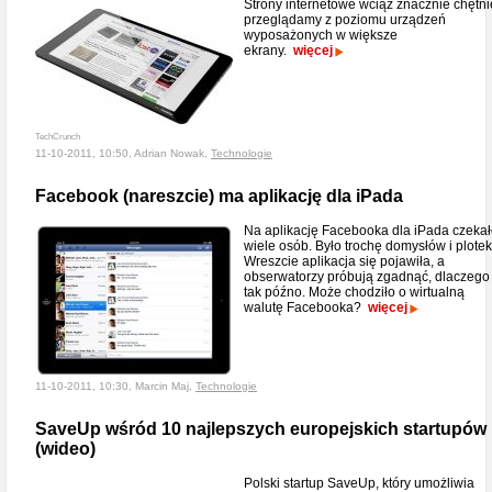
Strony internetowe wciąż znacznie chętni
przeglądamy z poziomu urządzeń
wyposażonych w większe
ekrany.
więcej
TechCrunch
11-10-2011, 10:50, Adrian Nowak,
Technologie
Facebook (nareszcie) ma aplikację dla iPada
Na aplikację Facebooka dla iPada czeka
wiele osób. Było trochę domysłów i plotek
Wreszcie aplikacja się pojawiła, a
obserwatorzy próbują zgadnąć, dlaczego
tak późno. Może chodziło o wirtualną
walutę Facebooka?
więcej
11-10-2011, 10:30, Marcin Maj,
Technologie
SaveUp wśród 10 najlepszych europejskich startupów
(wideo)
Polski startup SaveUp, który umożliwia