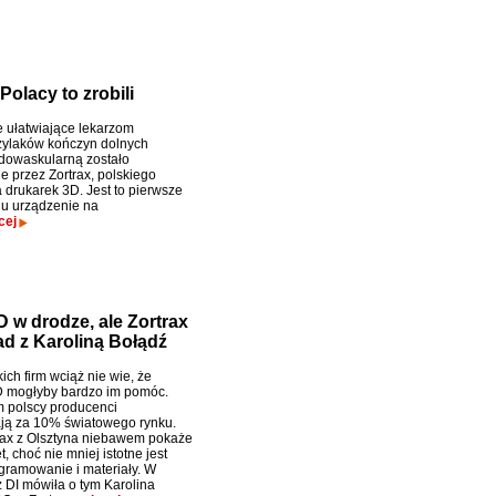
Polacy to zrobili
 ułatwiające lekarzom
żylaków kończyn dolnych
dowaskularną zostało
 przez Zortrax, polskiego
 drukarek 3D. Jest to pierwsze
ju urządzenie na
cej
 w drodze, ale Zortrax
ad z Karoliną Bołądź
ich firm wciąż nie wie, że
D mogłyby bardzo im pomóc.
 polscy producenci
ją za 10% światowego rynku.
rax z Olsztyna niebawem pokaże
, choć nie mniej istotne jest
ramowanie i materiały. W
 DI mówiła o tym Karolina