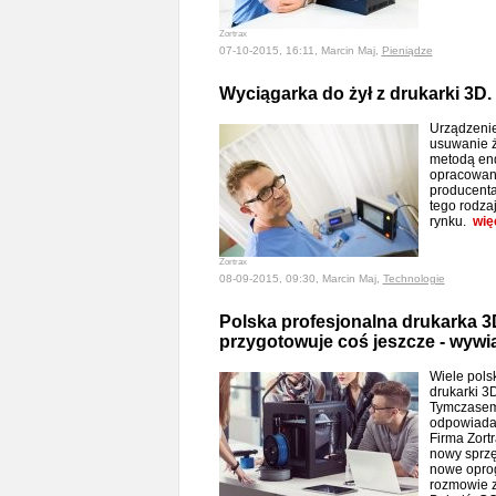
Zortrax
07-10-2015, 16:11, Marcin Maj,
Pieniądze
Wyciągarka do żył z drukarki 3D. 
Urządzenie
usuwanie 
metodą en
opracowane
producenta
tego rodza
rynku.
wię
Zortrax
08-09-2015, 09:30, Marcin Maj,
Technologie
Polska profesjonalna drukarka 3D
przygotowuje coś jeszcze - wywi
Wiele polsk
drukarki 3
Tymczasem
odpowiada
Firma Zort
nowy sprzęt
nowe oprog
rozmowie z