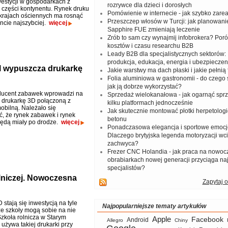
estycji w gospodarkach z
rozrywce dla dzieci i dorosłych
 części kontynentu. Rynek druku
Pomówienie w internecie - jak szybko zar
 krajach ościennych ma rosnąć
Przeszczep włosów w Turcji: jak planowanie
ncie najszybciej.
więcej
Sapphire FUE zmieniają leczenie
Zrób to sam czy wynajmij infobrokera? Por
kosztów i czasu researchu B2B
Leady B2B dla specjalistycznych sektorów: I
produkcja, edukacja, energia i ubezpieczen
l wypuszcza drukarkę
Jakie warstwy ma dach płaski i jakie pełnią 
Folia aluminiowa w gastronomii - do czego s
jak ją dobrze wykorzystać?
ducent zabawek wprowadzi na
Sprzedaż wielokanałowa - jak ogarnąć spr
ą drukarkę 3D połączoną z
kilku platformach jednocześnie
obilną. Należało się
Jak skutecznie montować płotki herpetologi
, że rynek zabawek i rynek
betonu
ędą miały po drodze.
więcej
Ponadczasowa elegancja i sportowe emocj
Dlaczego brytyjska legenda motoryzacji wc
zachwyca?
Frezer CNC Holandia - jak praca na nowoc
obrabiarkach nowej generacji przyciąga na
specjalistów?
olniczej. Nowoczesna
Zapytaj o
 stają się inwestycją na tyle
Najpopularniejsze tematy artykułów
że szkoły mogą sobie na nie
Szkoła rolnicza w Starym
Apple
Facebook
Android
Allegro
Chiny
używa takiej drukarki przy