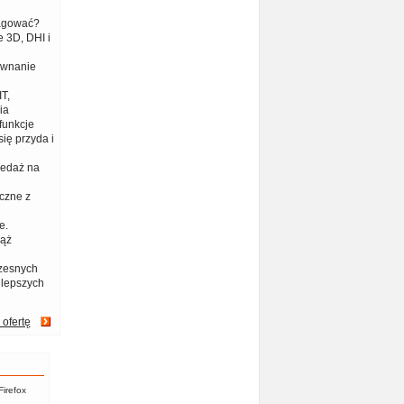
eagować?
 3D, DHI i
ównanie
T,
ia
funkcje
ię przyda i
zedaż na
czne z
e.
iąż
zesnych
jlepszych
 ofertę
Firefox