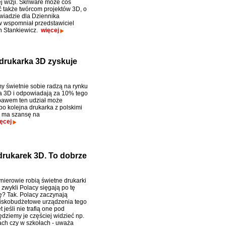
tej wizji. Skriware może coś
 także twórcom projektów 3D, o
iadzie dla Dziennika
w wspomniał przedstawiciel
an Stankiewicz.
więcej
rukarka 3D zyskuje
my świetnie sobie radzą na rynku
 3D i odpowiadają za 10% tego
bawem ten udział może
bo kolejna drukarka z polskimi
 ma szansę na
ęcej
rukarek 3D. To dobrze
nierowie robią świetne drukarki
 zwykli Polacy sięgają po tę
ę? Tak. Polacy zaczynają
iskobudżetowe urządzenia tego
t jeśli nie trafią one pod
ędziemy je częściej widzieć np.
ach czy w szkołach - uważa