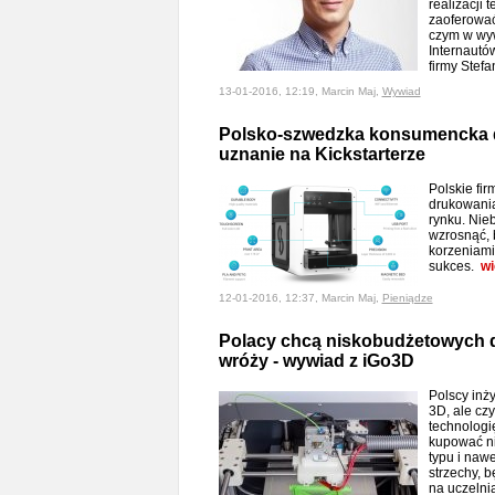
realizacji 
zaoferować
czym w wyw
Internautó
firmy Stef
13-01-2016, 12:19, Marcin Maj,
Wywiad
Polsko-szwedzka konsumencka d
uznanie na Kickstarterze
Polskie fir
drukowania
rynku. Nie
wzrosnąć, 
korzeniami
sukces.
wi
12-01-2016, 12:37, Marcin Maj,
Pieniądze
Polacy chcą niskobudżetowych d
wróży - wywiad z iGo3D
Polscy inży
3D, ale czy
technologi
kupować n
typu i nawe
strzechy, b
na uczelni