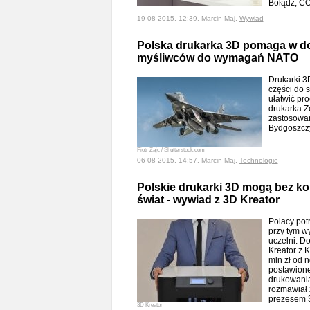
Bołądź, CO
19-08-2015, 12:39, Marcin Maj,
Wywiad
Polska drukarka 3D pomaga w d
myśliwców do wymagań NATO
Drukarki 3
części do 
ułatwić pro
drukarka Zo
zastosowa
Bydgoszcz
Piotr Zajc / Shutterstock.com
06-08-2015, 14:57, Marcin Maj,
Technologie
Polskie drukarki 3D mogą bez 
świat - wywiad z 3D Kreator
Polacy potr
przy tym w
uczelni. D
Kreator z 
mln zł od 
postawione
drukowania
rozmawiał
prezesem 
3D Kreator