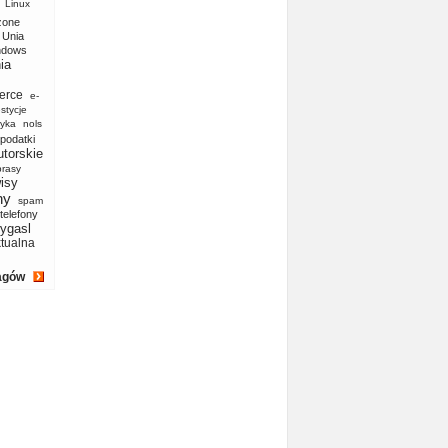
Linux
zone
Unia
ndows
ia
erce
e-
stycje
yka
nols
podatki
utorskie
prasy
isy
ny
spam
telefony
ygasl
ktualna
agów