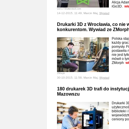
Alicja Adam
iGo3D.
wi
wsf-s / Shutterstock.com
14-12-2015, 11:49, Marcin Maj,
Wywiad
Drukarki 3D z Wrocławia, co nie
konkurentom. Wywiad ze ZMorp
Polska sta
każdy grac
pomysły. F
postawiła n
nie jest ty
mówił o ty
ZMorph
wi
ZMorph
30-10-2015, 11:58, Marcin Maj,
Wywiad
180 drukarek 3D trafi do instytuc
Mazowszu
Drukarki 3
użytecznośc
biblioteki 
województw
ceniony po