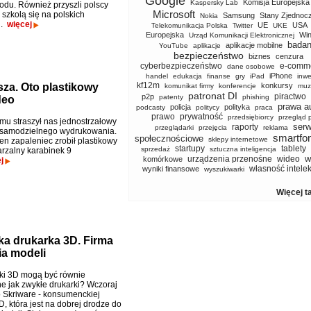
Google
Komisja Europejska
Kaspersky Lab
du. Również przyszli polscy
Microsoft
 szkolą się na polskich
Samsung
Stany Zjednoc
Nokia
h.
więcej
UE
USA
Telekomunikacja Polska
Twitter
UKE
Europejska
Wi
Urząd Komunikacji Elektronicznej
badan
aplikacje mobilne
YouTube
aplikacje
bezpieczeństwo
biznes
cenzura
cyberbezpieczeństwo
e-comm
dane osobowe
iPhone
handel
edukacja
finanse
gry
iPad
inwe
kf12m
sza. Oto plastikowy
konkursy
komunikat firmy
konferencje
muz
patronat DI
piractwo
p2p
patenty
phishing
deo
prawa a
policja
polityka
podcasty
politycy
praca
prawo
prywatność
przedsiębiorcy
przegląd 
emu straszył nas jednostrzałowy
serw
raporty
przeglądarki
przejęcia
reklama
o samodzielnego wydrukowania.
smartfo
społecznościowe
sklepy internetowe
en zapaleniec zrobił plastikowy
startupy
tablety
sprzedaż
sztuczna inteligencja
zalny karabinek 9
w
urządzenia przenośne
wideo
komórkowe
j
własność intele
wyniki finansowe
wyszukiwarki
Więcej t
ka drukarka 3D. Firma
ia modeli
ki 3D mogą być równie
 jak zwykłe drukarki? Wczoraj
o Skriware - konsumenckiej
, która jest na dobrej drodze do