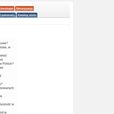
echnologie
Motoryzacja
i patronaty
Katalog stron
liowe?
mowe, w
tawiać
ej
w Polsce?
 we
i
a?
nsowanych
we
czesność w
end w