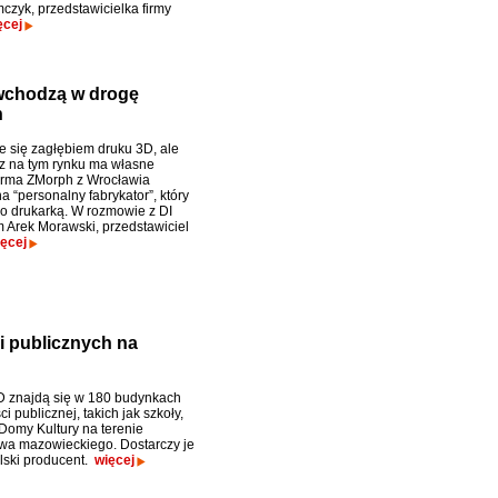
czyk, przedstawicielka firmy
ęcej
 wchodzą w drogę
h
je się zagłębiem druku 3D, ale
z na tym rynku ma własne
irma ZMorph z Wrocławia
a “personalny fabrykator”, który
lko drukarką. W rozmowie z DI
m Arek Morawski, przedstawiciel
ęcej
ji publicznych na
D znajdą się w 180 budynkach
i publicznej, takich jak szkoły,
i Domy Kultury na terenie
a mazowieckiego. Dostarczy je
lski producent.
więcej