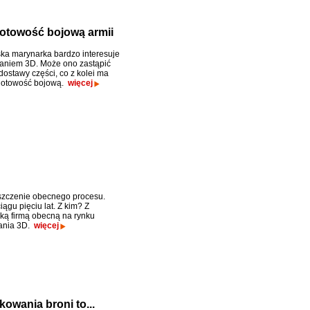
otowość bojową armii
a marynarka bardzo interesuje
aniem 3D. Może ono zastąpić
dostawy części, co z kolei ma
gotowość bojową.
więcej
szczenie obecnego procesu.
ągu pięciu lat. Z kim? Z
ą firmą obecną na rynku
ania 3D.
więcej
owania broni to...