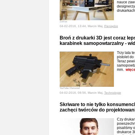
nauce zawo
designerzy
drukarkac
Zortrax
04-02-2016, 13:44, Marcin Maj,
Pieniądze
Broń z drukarki 3D jest coraz lep
karabinek samopowtarzalny - wi
Trzy lata t
pistolet d
Teraz pewi
samopowtar
mm.
więce
YouTube / Derwood
04-02-2016, 08:56, Marcin Maj,
Technologie
Skriware to nie tylko konsumenc
zachęci twórców do projektowan
Czy drukar
powszechne
pisaliśmy 
drukarce 3D