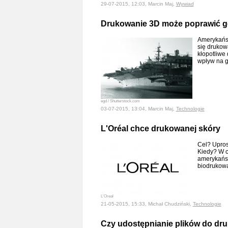
29-07-2015, 12:03, Marcin Maj,
Wywiad
Drukowanie 3D może poprawić g
Amerykańsk
się drukow
kłopotliwe 
wpływ na 
egd / Shutterstock.com
03-07-2015, 13:04, Marcin Maj,
Technologie
L'Oréal chce drukowanej skóry
Cel? Upro
Kiedy? W ci
amerykańsk
biodrukow
L'Oreal
21-05-2015, 15:33, Michał Chudziński,
Technologie
Czy udostępnianie plików do druk