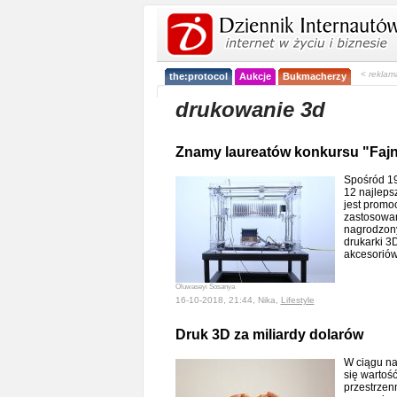
< reklam
the:protocol
Aukcje
Bukmacherzy
drukowanie 3d
Znamy laureatów konkursu "Fajn
Spośród 19
12 najleps
jest promo
zastosowan
nagrodzon
drukarki 3
akcesorió
Oluwaseyi Sosanya
16-10-2018, 21:44, Nika,
Lifestyle
Druk 3D za miliardy dolarów
W ciągu na
się wartoś
przestrzen