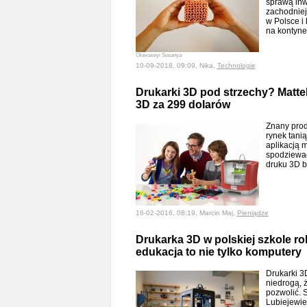
sprawą inw
zachodniej
w Polsce i
na kontyne
Oluwaseyi Sosanya
10-09-2018, 09:09, Nika,
Technologie
Drukarki 3D pod strzechy? Matte
3D za 299 dolarów
Znany pro
rynek tani
aplikacją m
spodziewać
druku 3D b
16-02-2016, 08:19, Marcin Maj,
Pieniądze
Drukarka 3D w polskiej szkole r
edukacja to nie tylko komputery
Drukarki 3D
niedrogą, 
pozwolić. 
Lubiejewie 