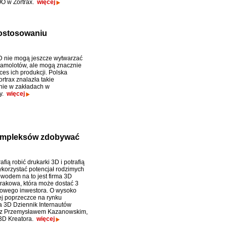
O w Zortrax.
więcej
ostosowaniu
D nie mogą jeszcze wytwarzać
samolotów, ale mogą znacznie
ces ich produkcji. Polska
rtrax znalazła takie
nie w zakładach w
y.
więcej
kompleksów zdobywać
afią robić drukarki 3D i potrafią
ykorzystać potencjał rodzimych
owodem na to jest firma 3D
Krakowa, która może dostać 3
nowego inwestora. O wysoko
j poprzeczce na rynku
 3D Dziennik Internautów
 z Przemysławem Kazanowskim,
3D Kreatora.
więcej