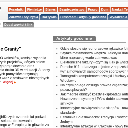
Poradniki
Pieniądze
Biznes
Bezpieczeństwo
Prawo
Dom
Nauka i T
Zdrowie i styl życia
Rozrywka
Pressroom i artykuły gościnne
Wydarzenia 
a
Dodaj artykuł / link
Artykuły gościnne
e Granty"
Gdzie stosuje się jednorazowe rękawice fo
Szybka metamorfoza wnętrza. Tekstylia do
które naprawdę warto zainwestować
3 wniosków, komisja wyłoniła
zych projektów, których celem
Elektroniczne faktury - czym są i jak je wys
cja projektowania oraz
Porsche 911 - dlaczego to jeden z najcześci
ia druku 3D w edukacji. Autorzy
wynajmowanych samochodów sportowych 
ych pomysłów otrzymają
Tomografia komputerowa szczęki i żuchwy
D wraz z zestawem niezbędnych
Wrocławiu
w.
więcej
Na czym polega obsługa prawna organizacj
pozarządowych?
Jak mądrze obniżyć koszty eksploatacji aut
Nowoczesne systemy LPG w dobie zaawa
silników
Innowacyjne rozwiązania dla sklepów - no
standardy
jbliższych czterech lat podwoi
Ceramika Bolesławiecka: Tradycja i Nowo
ć sektora drukowania
Jednym
nego w Europie, a to głównie za
Interaktywne atrakcje w Krakowie - nowy tr