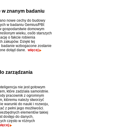
e w znanym badaniu
no nowe cechy do budowy
ych w badaniu Gemius/PBI:
w gospodarstwie domowym
kreślonym wieku, osób starszych
ację o fakcie robienia
h zakupów. Dzięki tej
ji badanie wzbogacone zostanie
ępne dotąd dane.
więcej
do zarządzania
nteligencja nie jest gotowym
em, które zadziała samoistnie.
łody pracownik z ogromnym
m, któremu należy stworzyć
e warunki do nauki i rozwoju,
ać z pełni jego możliwości.
iezbędnych elementów takiej
est dostęp do danych,
ych często w różnych
ięcej