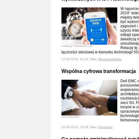
W raporcie
2019” doko
między tel
być wykor
zagrożeń i
użyciu Inte
odkąd oper
świadczą n
umożliwiają
weedezign / Shutterstock.com
Relację tę
łączności sieciowej w kierunku technologii 5
17-05-2019, 21:40, Nika,
Bezpieczeństwo
Wspólna cyfrowa transformacja
Dell EMC o
porozumien
wspieraniu
architektu
możliwości,
sieci 5G. 
innymi w za
opracowyw
technologi
rawpixal/pixabay
biznesowyc
02-05-2019, 19:38, Nika,
Pieniądze