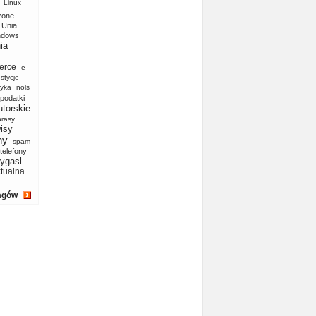
Linux
zone
Unia
ndows
ia
erce
e-
stycje
yka
nols
podatki
utorskie
prasy
isy
ny
spam
telefony
ygasl
ktualna
agów