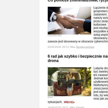
Co pomoże zminimalizować ryzyka
Łączenie 
gospodarcz
zadaniem. I
należy wzi
przez zesp
kulturowe.
jest niezbę
wszystkie e
sobą współp
rawpixal/pixabay
stosowany 
zawsze jest stosowany w obszarze cyberochr
23-04-2019, 20:13, Nika,
Bezpieczeństwo
6 rad jak szybko i bezpiecznie na
drona
Latanie dr
być świetn
też zaawa
Jednak ko
użytkowani
Niefortunn
zniszczeni
jest odpow
lotu, by w
Mantis
oraz jak z
sytuacjach.
więcej
19-04-2019, 23:11, Nika,
Porady