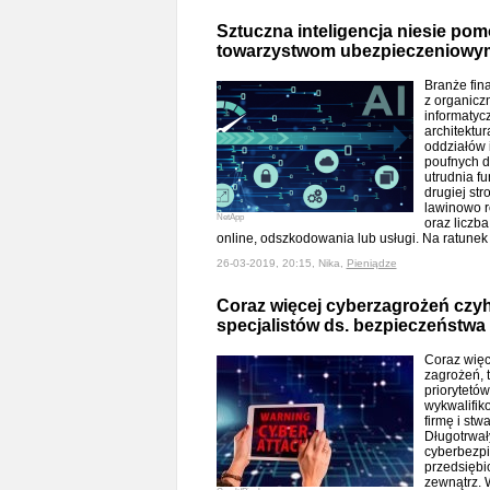
Sztuczna inteligencja niesie po
towarzystwom ubezpieczeniowy
Branże fin
z organiczn
informatycz
architektur
oddziałów i
poufnych d
utrudnia f
drugiej str
lawinowo ro
NetApp
oraz liczb
online, odszkodowania lub usługi. Na ratunek
26-03-2019, 20:15, Nika,
Pieniądze
Coraz więcej cyberzagrożeń czyha
specjalistów ds. bezpieczeństwa
Coraz więc
zagrożeń, 
priorytetów
wykwalifik
firmę i stw
Długotrwały
cyberbezp
przedsiębi
zewnątrz. 