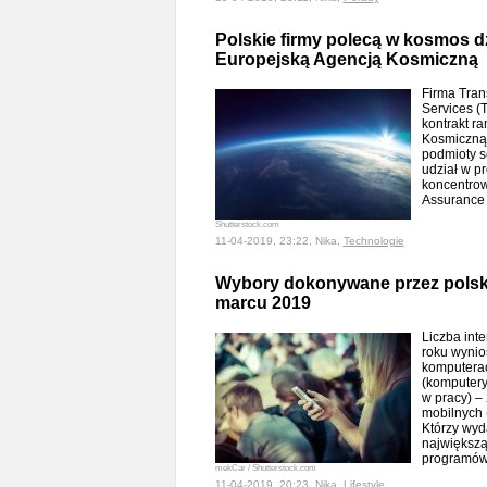
Polskie firmy polecą w kosmos dz
Europejską Agencją Kosmiczną
Firma Tran
Services (T
kontrakt r
Kosmiczną
podmioty s
udział w 
koncentrow
Assurance 
Shutterstock.com
11-04-2019, 23:22, Nika,
Technologie
Wybory dokonywane przez polsk
marcu 2019
Liczba int
roku wynio
komputerac
(komputery
w pracy) –
mobilnych (
Którzy wyd
największą 
programów
mekCar / Shutterstock.com
11-04-2019, 20:23, Nika,
Lifestyle