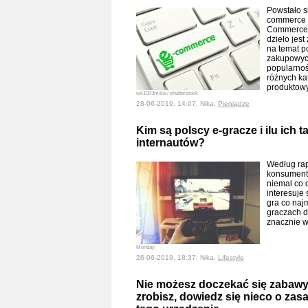
Powstało s
commerce w
Commerce 
dzieło jes
na temat p
zakupowyc
popularno
różnych ka
produktow
wk1003mike / shutterstock
28-06-2019, 14:07, Nika,
Pieniądze
Kim są polscy e-gracze i ilu ich 
internautów?
Według rap
konsumenta
niemal co 
interesuje 
gra co najm
graczach d
znacznie w
Monday
26-06-2019, 18:37, Nika,
Lifestyle
Nie możesz doczekać się zabaw
zrobisz, dowiedz się nieco o zas