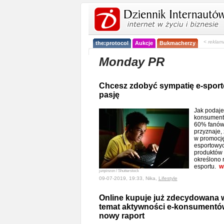
< reklam
the:protocol
Aukcje
Bukmacherzy
Monday PR
Chcesz zdobyć sympatię e-sport
pasję
Jak podaje 
konsumentam
60% fanów 
przyznaje,
w promocję
esportowyc
produktów i
określono 
esportu.
w
junpinzon / Shutterstock
09-07-2019, 19:33, Nika,
Lifestyle
Online kupuje już zdecydowana 
temat aktywności e-konsumentów
nowy raport