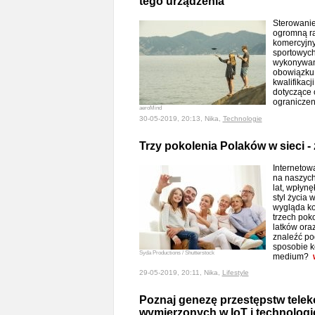
tego urządzenia
Sterowani
ogromną ra
komercyjny
sportowych
wykonywan
obowiązku
kwalifikacj
dotyczące 
ograniczen
aeroMind
30-05-2019, 20:13, Nika,
Technologie
Trzy pokolenia Polaków w sieci 
Internetow
na naszych
lat, wpłynę
styl życia
wygląda ko
trzech pok
latków ora
znaleźć po
sposobie k
Syda Productions / Shutterstock
medium?
29-05-2019, 20:11, Nika,
Lifestyle
Poznaj genezę przestępstw tele
wymierzonych w IoT i technologi