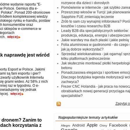
rozrywce dla dzieci i dorosłych
iódme wydanie raportu "E-
Pomówienie w internecie - jak szybko zar
 Polsce. Gemius dla e-
Przeszczep włosów w Turcji: jak planowanie
Polska". Ponad 200-stronicowe
t źródłem kompleksowej wiedzy
Sapphire FUE zmieniają leczenie
olskiego rynku e-handlu, postaw
Zrób to sam czy wynajmij infobrokera? Por
h konsumentów oraz
kosztów i czasu researchu B2B
ści sklepów e-commerce w
Leady B2B dla specjalistycznych sektorów: I
tegoriach
produkcja, edukacja, energia i ubezpieczen
ych.
więcej
Jakie warstwy ma dach płaski i jakie pełnią 
Folia aluminiowa w gastronomii - do czego s
jak ją dobrze wykorzystać?
Sprzedaż wielokanałowa - jak ogarnąć spr
tak naprawdę jest wśród
kilku platformach jednocześnie
Jak skutecznie montować płotki herpetologi
betonu
ortu Esport w Polsce. Jakimi
Ponadczasowa elegancja i sportowe emocj
mi są fani esportu i gier?
Dlaczego brytyjska legenda motoryzacji wc
czwarty użytkownik Internetu
się grami wideo. Aż 58% z nich
zachwyca?
niej raz w tygodniu. O e-
Frezer CNC Holandia - jak praca na nowoc
owiadujemy się jednak
obrabiarkach nowej generacji przyciąga na
ięcej.
więcej
specjalistów?
Zapytaj o
Najpopularniejsze tematy artykułów
y dronem? Zanim to
Apple
adach korzystania z
Facebook
Android
Allegro
Chiny