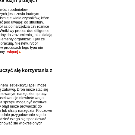
 fuzji i przejęć?
dwóch podmiotów
ych jest często trudnym
stnieje wiele czynników, które
ąć pod uwagę: od struktury,
ół aż po narzędzia czy różnice
 Wnikliwy proces due diligence
dny do zrozumienia, jak działają
lementy organizacji i jak ze
racują. Niestety, rygor
w procesach tego typu nie
ony.
więcej
uczyć się korzystania z
onem jest ekscytujące i może
ą zabawą. Dron może stać się
nsowanym narzędziem pracy.
nsekwencje niewłaściwego
a sprzętu mogą być dotkliwe.
y błąd może prowadzić do
a lub utraty narzędzia. Kluczowe
iednie przygotowanie się do
iedzieć czego się spodziewać
achować się w określonych