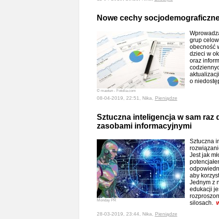
Nowe cechy socjodemograficzn
Wprowadza
grup celow
obecność 
dzieci w o
oraz inform
codziennyc
aktualizac
o niedost
© maotun - Fotolia.com
08-04-2019, 22:51, Nika,
Pieniądze
Sztuczna inteligencja w sam raz 
zasobami informacyjnymi
Sztuczna i
rozwiązani
Jest jak m
potencjałe
odpowiedni
aby korzyst
Jednym z n
edukacji j
rozproszon
Monday PR
silosach.
w
28-03-2019, 23:44, Nika,
Pieniądze