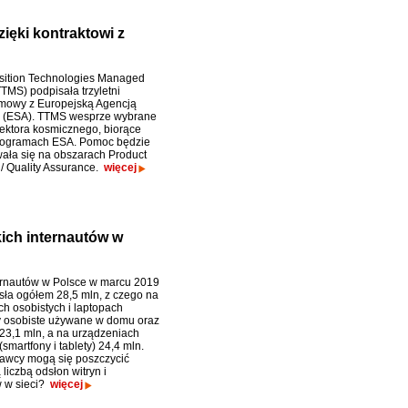
ięki kontraktowi z
sition Technologies Managed
TMS) podpisała trzyletni
amowy z Europejską Agencją
 (ESA). TTMS wesprze wybrane
ektora kosmicznego, biorące
programach ESA. Pomoc będzie
ała się na obszarach Product
/ Quality Assurance.
więcej
ich internautów w
ernautów w Polsce w marcu 2019
sła ogółem 28,5 mln, z czego na
h osobistych i laptopach
 osobiste używane w domu oraz
 23,1 mln, a na urządzeniach
smartfony i tablety) 24,4 mln.
awcy mogą się poszczycić
liczbą odsłon witryn i
 w sieci?
więcej