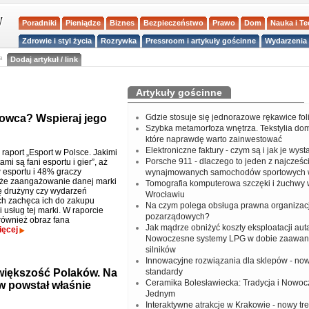
Poradniki
Pieniądze
Biznes
Bezpieczeństwo
Prawo
Dom
Nauka i T
Zdrowie i styl życia
Rozrywka
Pressroom i artykuły gościnne
Wydarzenia 
a
Dodaj artykuł / link
Artykuły gościnne
owca? Wspieraj jego
Gdzie stosuje się jednorazowe rękawice fo
Szybka metamorfoza wnętrza. Tekstylia do
które naprawdę warto zainwestować
Elektroniczne faktury - czym są i jak je wys
raport „Esport w Polsce. Jakimi
Porsche 911 - dlaczego to jeden z najcześci
i są fani esportu i gier”, aż
esportu i 48% graczy
wynajmowanych samochodów sportowych 
 że zaangażowanie danej marki
Tomografia komputerowa szczęki i żuchwy
 drużyny czy wydarzeń
Wrocławiu
h zachęca ich do zakupu
Na czym polega obsługa prawna organizacj
 usług tej marki. W raporcie
pozarządowych?
również obraz fana
Jak mądrze obniżyć koszty eksploatacji aut
ięcej
Nowoczesne systemy LPG w dobie zaawa
silników
Innowacyjne rozwiązania dla sklepów - no
większość Polaków. Na
standardy
Ceramika Bolesławiecka: Tradycja i Nowo
 powstał właśnie
Jednym
Interaktywne atrakcje w Krakowie - nowy tr