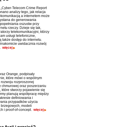
 „Cyber-Telecom Crime Report
nano analizy tego, jak relacja
ekomunikacją a internetem może
zystana do generowania
 popełniania oszustw przy
rnetu rzeczy. Dzieje się tak,
atorzy telekomunikacyjni, którzy
am usługi telefoniczne,
 także dostęp do internetu.
 znakomicie uwidacznia rozwój
G.
więcej
raz Orange, podpisały
ie, które mówi o wspólnym
 rozwoju rozproszonej
ry chmurowej oraz poszerzaniu
 które stworzy pojawienie się
Firmy planują współpracę między
kresie definiowania i
ania przypadków użycia
i brzegowych, modeli
h i proof-of-concept.
więcej