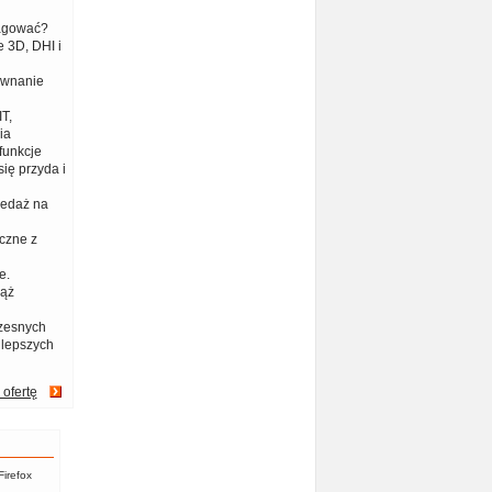
eagować?
 3D, DHI i
ównanie
T,
ia
funkcje
ię przyda i
zedaż na
czne z
e.
iąż
zesnych
jlepszych
 ofertę
Firefox