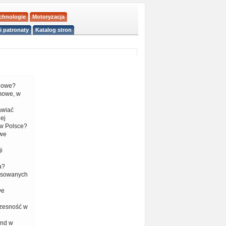
echnologie
Motoryzacja
i patronaty
Katalog stron
liowe?
mowe, w
tawiać
ej
w Polsce?
 we
i
a?
nsowanych
we
czesność w
end w