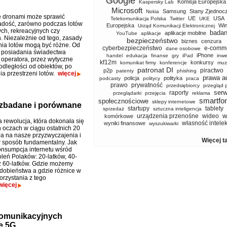
Google
Komisja Europejska
Kaspersky Lab
Microsoft
Samsung
Stany Zjednoc
Nokia
e dronami może sprawić
UE
USA
Telekomunikacja Polska
Twitter
UKE
dość, zarówno podczas lotów
Europejska
Wi
Urząd Komunikacji Elektronicznej
ch, rekreacyjnych czy
badan
aplikacje mobilne
YouTube
aplikacje
. Niezależnie od tego, zasady
bezpieczeństwo
biznes
cenzura
ia lotów mogą być różne. Od
cyberbezpieczeństwo
e-comm
dane osobowe
 posiadania świadectwa
iPhone
handel
edukacja
finanse
gry
iPad
inwe
i operatora, przez wytyczne
kf12m
konkursy
komunikat firmy
konferencje
muz
odległości od obiektów, po
patronat DI
piractwo
p2p
patenty
phishing
ia przestrzeni lotów.
więcej
prawa a
policja
polityka
podcasty
politycy
praca
prawo
prywatność
przedsiębiorcy
przegląd 
serw
raporty
przeglądarki
przejęcia
reklama
smartfo
społecznościowe
sklepy internetowe
- zbadane i porównane
startupy
tablety
sprzedaż
sztuczna inteligencja
w
urządzenia przenośne
wideo
komórkowe
a rewolucja, która dokonała się
własność intele
wyniki finansowe
wyszukiwarki
 oczach w ciągu ostatnich 20
ła na nasze przyzwyczajenia i
Więcej t
 w sposób fundamentalny. Jak
nsumpcja internetu wśród
oleń Polaków: 20-latków, 40-
z 60-latków. Gdzie możemy
dobieństwa a gdzie różnice w
orzystania z tego
więcej
komunikacyjnych
ę 5G