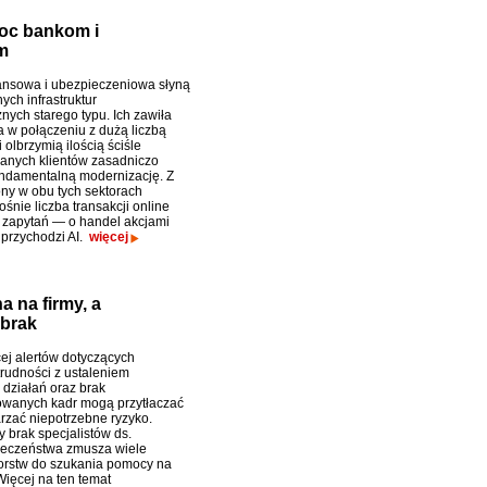
moc bankom i
m
ansowa i ubezpieczeniowa słyną
ych infrastruktur
nych starego typu. Ich zawiła
a w połączeniu z dużą liczbą
 olbrzymią ilością ściśle
anych klientów zasadniczo
undamentalną modernizację. Z
ony w obu tych sektorach
śnie liczba transakcji online
a zapytań — o handel akcjami
 przychodzi AI.
więcej
 na firmy, a
 brak
ej alertów dotyczących
trudności z ustaleniem
 działań oraz brak
owanych kadr mogą przytłaczać
arzać niepotrzebne ryzyko.
 brak specjalistów ds.
ieczeństwa zmusza wiele
orstw do szukania pomocy na
Więcej na ten temat