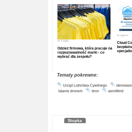
fot.
gigacon
fot.
Freepik
Cloud Co
bezpłatna
Odzież firmowa, która pracuje na
specjalis
rozpoznawalność marki - co
wybrać dla zespołu?
Tematy pokrewne:
Urząd Lotnictwa Cywilnego
sterowani
latanie dronem
dron
aeroMind
Stopka