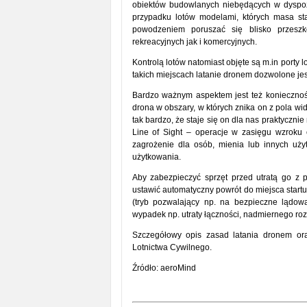
obiektów budowlanych niebędących w dyspozy
przypadku lotów modelami, których masa st
powodzeniem poruszać się blisko przesz
rekreacyjnych jak i komercyjnych.
Kontrolą lotów natomiast objęte są m.in porty l
takich miejscach latanie dronem dozwolone jes
Bardzo ważnym aspektem jest też koniecznoś
drona w obszary, w których znika on z pola wi
tak bardzo, że staje się on dla nas praktyczn
Line of Sight – operacje w zasięgu wzroku 
zagrożenie dla osób, mienia lub innych użyt
użytkowania.
Aby zabezpieczyć sprzęt przed utratą go z 
ustawić automatyczny powrót do miejsca start
(tryb pozwalający np. na bezpieczne lądow
wypadek np. utraty łączności, nadmiernego rozł
Szczegółowy opis zasad latania dronem or
Lotnictwa Cywilnego.
Źródło: aeroMind