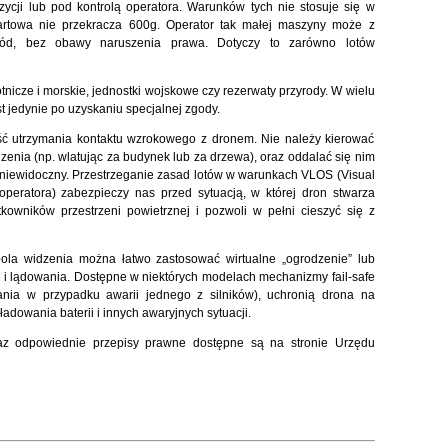
cji lub pod kontrolą operatora. Warunków tych nie stosuje się w
artowa nie przekracza 600g. Operator tak małej maszyny może z
kód, bez obawy naruszenia prawa. Dotyczy to zarówno lotów
otnicze i morskie, jednostki wojskowe czy rezerwaty przyrody. W wielu
t jedynie po uzyskaniu specjalnej zgody.
ć utrzymania kontaktu wzrokowego z dronem. Nie należy kierować
dzenia (np. wlatując za budynek lub za drzewa), oraz oddalać się nim
ie niewidoczny. Przestrzeganie zasad lotów w warunkach VLOS (Visual
operatora) zabezpieczy nas przed sytuacją, w której dron stwarza
kowników przestrzeni powietrznej i pozwoli w pełni cieszyć się z
pola widzenia można łatwo zastosować wirtualne „ogrodzenie” lub
u i lądowania. Dostępne w niektórych modelach mechanizmy fail-safe
ania w przypadku awarii jednego z silników), uchronią drona na
adowania baterii i innych awaryjnych sytuacji.
az odpowiednie przepisy prawne dostępne są na stronie Urzędu