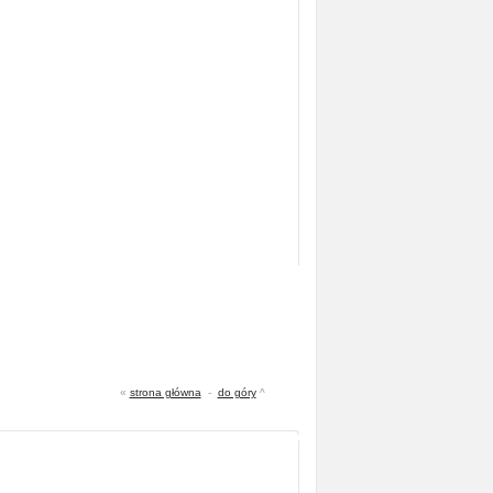
«
strona główna
-
do góry
^