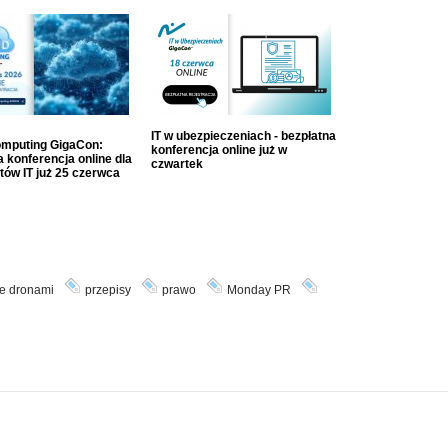
IT w ubezpieczeniach - bezpłatna
mputing GigaCon:
konferencja online już w
 konferencja online dla
czwartek
tów IT już 25 czerwca
e dronami
przepisy
prawo
Monday PR