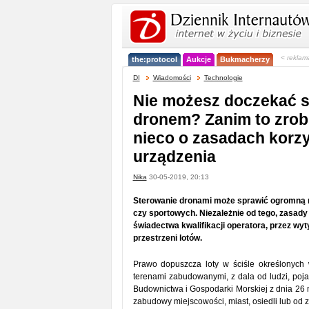
< reklam
the:protocol
Aukcje
Bukmacherzy
DI
Wiadomości
Technologie
Nie możesz doczekać s
dronem? Zanim to zrobi
nieco o zasadach korzy
urządzenia
Nika
30-05-2019, 20:13
Sterowanie dronami może sprawić ogromną 
czy sportowych. Niezależnie od tego, zasad
świadectwa kwalifikacji operatora, przez wy
przestrzeni lotów.
Prawo dopuszcza loty w ściśle określonych
terenami zabudowanymi, z dala od ludzi, poj
Budownictwa i Gospodarki Morskiej z dnia 26
zabudowy miejscowości, miast, osiedli lub od