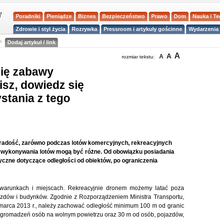
Poradniki
Pieniądze
Biznes
Bezpieczeństwo
Prawo
Dom
Nauka i T
Zdrowie i styl życia
Rozrywka
Pressroom i artykuły gościnne
Wydarzenia 
a
Dodaj artykuł / link
A
A
A
rozmiar tekstu:
ię zabawy
sz, dowiedz się
stania z tego
radość, zarówno podczas lotów komercyjnych, rekreacyjnych
y wykonywania lotów mogą być różne. Od obowiązku posiadania
tyczne dotyczące odległości od obiektów, po ograniczenia
 warunkach i miejscach. Rekreacyjnie dronem możemy latać poza
azdów i budynków. Zgodnie z Rozporządzeniem Ministra Transportu,
 marca 2013 r., należy zachować odległość minimum 100 m od granic
 zgromadzeń osób na wolnym powietrzu oraz 30 m od osób, pojazdów,