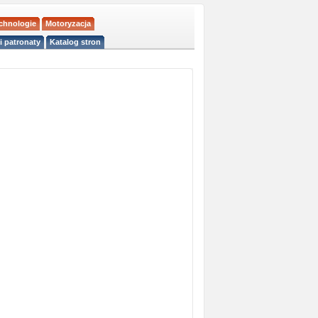
echnologie
Motoryzacja
i patronaty
Katalog stron