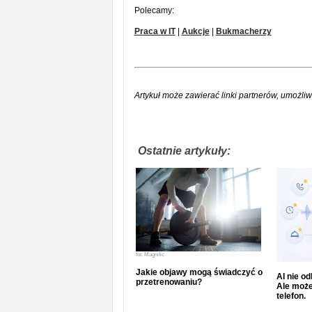
Polecamy:
Praca w IT
|
Aukcje
|
Bukmacherzy
Artykuł może zawierać linki partnerów, umożliw
Ostatnie artykuły:
fot.
Magnific
Jakie objawy mogą świadczyć o
AI nie o
przetrenowaniu?
Ale może
telefon.