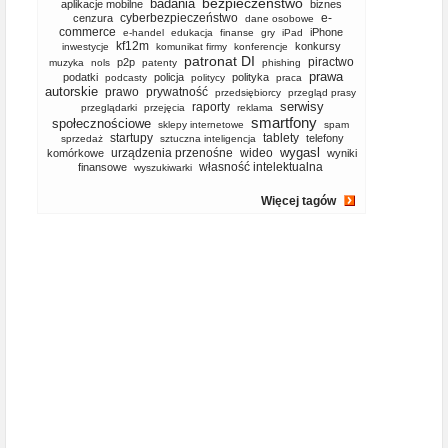
bezpieczeństwo
badania
aplikacje mobilne
biznes
cyberbezpieczeństwo
e-
cenzura
dane osobowe
commerce
iPhone
e-handel
edukacja
finanse
gry
iPad
kf12m
konkursy
inwestycje
komunikat firmy
konferencje
patronat DI
piractwo
p2p
muzyka
nols
patenty
phishing
prawa
podatki
policja
polityka
podcasty
politycy
praca
autorskie
prawo
prywatność
przedsiębiorcy
przegląd prasy
serwisy
raporty
przeglądarki
przejęcia
reklama
smartfony
społecznościowe
sklepy internetowe
spam
startupy
tablety
telefony
sprzedaż
sztuczna inteligencja
wygasl
urządzenia przenośne
wideo
komórkowe
wyniki
własność intelektualna
finansowe
wyszukiwarki
Więcej tagów