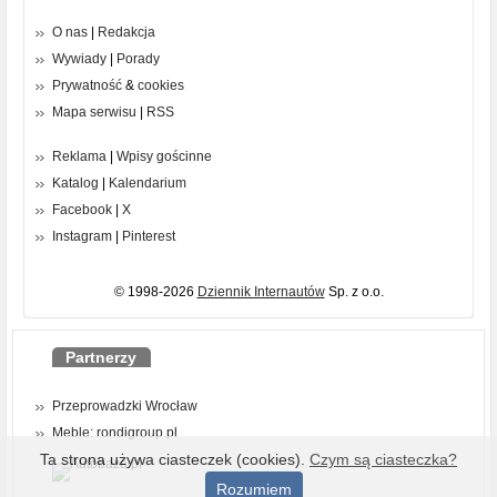
O nas
|
Redakcja
Wywiady
|
Porady
Prywatność
&
cookies
Mapa serwisu
|
RSS
Reklama
|
Wpisy gościnne
Katalog
|
Kalendarium
Facebook
|
X
Instagram
|
Pinterest
© 1998-2026
Dziennik Internautów
Sp. z o.o.
Partnerzy
Przeprowadzki Wrocław
Meble: rondigroup.pl
Ta strona używa ciasteczek (cookies).
Czym są ciasteczka?
Rozumiem