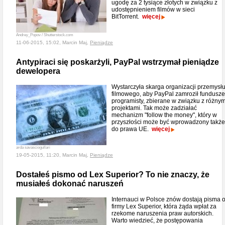
ugodę za 2 tysiące złotych w związku z
udostępnieniem filmów w sieci
BitTorrent.
więcej
Andrey_Popov / Shutterstock.com
11-06-2015, 15:02, Marcin Maj,
Pieniądze
Antypiraci się poskarżyli, PayPal wstrzymał pieniądze
dewelopera
Wystarczyła skarga organizacji przemysł
filmowego, aby PayPal zamroził fundusze
programisty, zbierane w związku z różnym
projektami. Tak może zadziałać
mechanizm "follow the money", który w
przyszłości może być wprowadzony także
do prawa UE.
więcej
arda savasciogullari
19-05-2015, 11:20, Marcin Maj,
Pieniądze
Dostałeś pismo od Lex Superior? To nie znaczy, że
musiałeś dokonać naruszeń
Internauci w Polsce znów dostają pisma 
firmy Lex Superior, która żąda wpłat za
rzekome naruszenia praw autorskich.
Warto wiedzieć, że postępowania