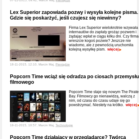
07-12-2015, 09:42, Marcin Maj,
Pieniądze
Lex Superior zapowiada pozwy i wysyła kolejne pisma.
Gdzie się poskarżyć, jeśli czujesz się niewinny?
Firma Lex Superior wielokrotnie wzywała
internautów do zapłaty grożąc pozwem i
żądając wpłat w ciągu kilku dni. Czy firma
wreszcie kogoś pozwie? Jeszcze nie
wiadomo, ale z pewnością uruchomiła
kolejną wysyłkę pism.
więcej
18-11-2015, 12:10, Marcin Maj,
Pieniądze
Popcorn Time wciąż się odradza po ciosach przemysłu
filmowego
Popcorn Time staje się nowym The Pirate
Bay. Filmowcy go nienawidzą, walczą z
nim, od czasu do czasu udaje się go
powstrzymać. Niestety na krótko.
więcej
18-11-2015, 10:57, Marcin Maj,
Technologie
Popcorn Time działający w przeglądarce? Twórca