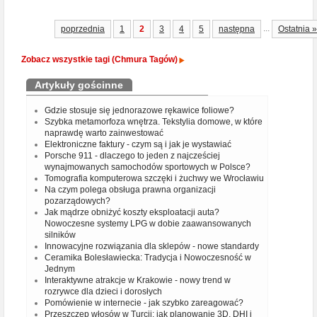
...
poprzednia
1
2
3
4
5
następna
Ostatnia »
Zobacz wszystkie tagi (Chmura Tagów)
Artykuły gościnne
Gdzie stosuje się jednorazowe rękawice foliowe?
Szybka metamorfoza wnętrza. Tekstylia domowe, w które
naprawdę warto zainwestować
Elektroniczne faktury - czym są i jak je wystawiać
Porsche 911 - dlaczego to jeden z najcześciej
wynajmowanych samochodów sportowych w Polsce?
Tomografia komputerowa szczęki i żuchwy we Wrocławiu
Na czym polega obsługa prawna organizacji
pozarządowych?
Jak mądrze obniżyć koszty eksploatacji auta?
Nowoczesne systemy LPG w dobie zaawansowanych
silników
Innowacyjne rozwiązania dla sklepów - nowe standardy
Ceramika Bolesławiecka: Tradycja i Nowoczesność w
Jednym
Interaktywne atrakcje w Krakowie - nowy trend w
rozrywce dla dzieci i dorosłych
Pomówienie w internecie - jak szybko zareagować?
Przeszczep włosów w Turcji: jak planowanie 3D, DHI i