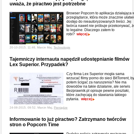
uważa, że piractwo jest potrzebne
Browser Popcorn to aplikacja działająca 
przeglądarce, która może znacznie ułatwi
dostęp do nieautoryzowanych treści. Jej
twórca nawet nie próbuje przekonywać, ż
to legalne. Dlaczego zatem to
robi?
więcej
20-10-2015, 11:46, Marcin Maj,
Technologie
Tajemniczy internauta napędził udostępnianie filmów
Lex Superior. Przypadek?
Czy firma Lex Superior mogła sama
wrzucać filmy porno do sieci BitTorrent, b
potem ścigać za naruszenia? Nie ma
dowodów na takie działanie, ale serwis
Bezprawnik.pl opisuje pewne poszlaki,
które zachęcają do stawiania takiego
pytania.
więcej
24-08-2015, 09:52, Marcin Maj,
Pieniądze
Informowanie to już piractwo? Zatrzymano twórców
stron o Popcorn Time