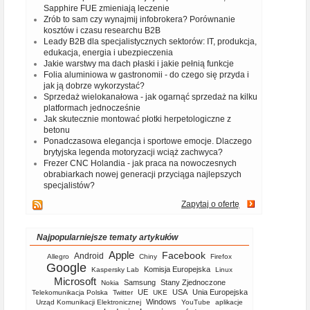
Sapphire FUE zmieniają leczenie
Zrób to sam czy wynajmij infobrokera? Porównanie
kosztów i czasu researchu B2B
Leady B2B dla specjalistycznych sektorów: IT, produkcja,
edukacja, energia i ubezpieczenia
Jakie warstwy ma dach płaski i jakie pełnią funkcje
Folia aluminiowa w gastronomii - do czego się przyda i
jak ją dobrze wykorzystać?
Sprzedaż wielokanałowa - jak ogarnąć sprzedaż na kilku
platformach jednocześnie
Jak skutecznie montować płotki herpetologiczne z
betonu
Ponadczasowa elegancja i sportowe emocje. Dlaczego
brytyjska legenda motoryzacji wciąż zachwyca?
Frezer CNC Holandia - jak praca na nowoczesnych
obrabiarkach nowej generacji przyciąga najlepszych
specjalistów?
Zapytaj o ofertę
Najpopularniejsze tematy artykułów
Apple
Facebook
Android
Allegro
Chiny
Firefox
Google
Komisja Europejska
Kaspersky Lab
Linux
Microsoft
Samsung
Stany Zjednoczone
Nokia
UE
USA
Unia Europejska
Telekomunikacja Polska
Twitter
UKE
Windows
Urząd Komunikacji Elektronicznej
YouTube
aplikacje