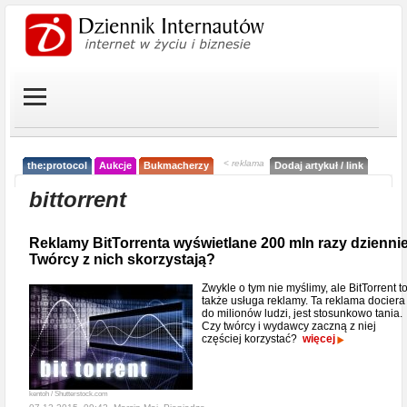
< reklama
the:protocol
Aukcje
Bukmacherzy
Dodaj artykuł / link
bittorrent
Reklamy BitTorrenta wyświetlane 200 mln razy dziennie
Twórcy z nich skorzystają?
Zwykle o tym nie myślimy, ale BitTorrent t
także usługa reklamy. Ta reklama dociera
do milionów ludzi, jest stosunkowo tania.
Czy twórcy i wydawcy zaczną z niej
częściej korzystać?
więcej
kentoh / Shutterstock.com