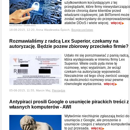
użytkownikom korzystającym z tej
przeglądarki, które firmy niewystarczając
dobrze chronią dane klientów przed
władzami rządowymi, jak BitTorrent może
zostać wykorzystany do przeprowadzenia
ataków DDoS i wiele więcej.
więcej
wk1003mike / Shutterstock
18-08-2015, 12:20, Anna Wasilewska-Śpioch,
Bezpieczeństwo
Rozmawialiśmy z radcą Lex Superior, czekamy na
autoryzację. Będzie pozew zbiorowy przeciwko firmie?
Udało mi się porozmawiać z panią radcą,
która występowała w imieniu firmy Lex
Superior. Wiele osób pyta mnie tę
rozmowę, więc wyjaśniam, że wciąż
czekam na autoryzację wypowiedzi.
Niezależnie od tego chcę zwrócić uwagę
na okoliczności rozmowy oraz pewne
równoległe wydarzenia.
więcej
05-08-2015, 11:55, Marcin Maj,
Pieniądze
Antypiraci prosili Google o usunięcie pirackich treści z
własnych komputerów - AWI
Wytwórnie niechlujnie zgłaszają treści do
usunięcia z Google, ale proszenie o
usunięcie czegoś z własnych komputeró
to już przesada.
więcej