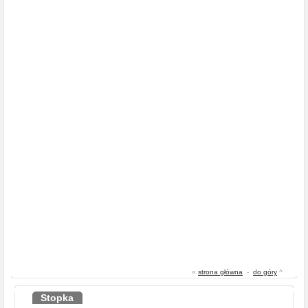
«
strona główna
-
do góry
^
Stopka