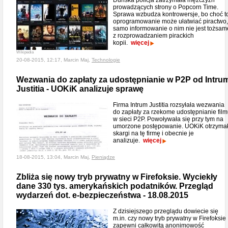
Duńska policja zatrzymała mężczyzn
prowadzących strony o Popcorn Time.
Sprawa wzbudza kontrowersje, bo choć t
oprogramowanie może ułatwiać piractwo,
samo informowanie o nim nie jest tożsam
z rozprowadzaniem pirackich
kopii.
więcej
Wikipedia
20-08-2015, 12:17, Marcin Maj,
Technologie
Wezwania do zapłaty za udostępnianie w P2P od Intru
Justitia - UOKiK analizuje sprawę
Firma Intrum Justitia rozsyłała wezwania
do zapłaty za rzekome udostępnianie fil
w sieci P2P. Powoływała się przy tym na
umorzone postępowanie. UOKiK otrzyma
skargi na tę firmę i obecnie je
analizuje.
więcej
18-08-2015, 13:04, Marcin Maj,
Pieniądze
Zbliża się nowy tryb prywatny w Firefoksie. Wyciekły
dane 330 tys. amerykańskich podatników. Przegląd
wydarzeń dot. e-bezpieczeństwa - 18.08.2015
Z dzisiejszego przeglądu dowiecie się
m.in. czy nowy tryb prywatny w Firefoksie
zapewni całkowitą anonimowość