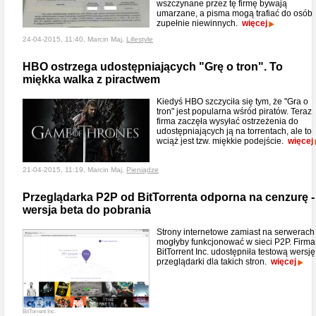
wszczynane przez tę firmę bywają
umarzane, a pisma mogą trafiać do osób
zupełnie niewinnych.
więcej
24-04-2015, 11:40, Marcin Maj,
Lifestyle
HBO ostrzega udostępniających "Grę o tron". To
miękka walka z piractwem
Kiedyś HBO szczyciła się tym, że "Gra o
tron" jest popularna wśród piratów. Teraz
firma zaczęła wysyłać ostrzeżenia do
udostępniających ją na torrentach, ale to
wciąż jest tzw. miękkie podejście.
więcej
21-04-2015, 11:19, Marcin Maj,
Pieniądze
Przeglądarka P2P od BitTorrenta odporna na cenzurę -
wersja beta do pobrania
Strony internetowe zamiast na serwerach
mogłyby funkcjonować w sieci P2P. Firma
BitTorrent Inc. udostępniła testową wersję
przeglądarki dla takich stron.
więcej
BitTorrent Inc.