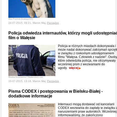
Alex Proimos (licencja CC)
24-07-2015, 09:21, Marcin Maj,
Pieniądze
Policja odwiedza internautów, którzy mogli udostępnia
film o Wałęsie
Policja w różnych miastach dokonywała i
może nadal dokonywać zatrzymań sprzęt
w związku z rzekomym udostępnianiem
filmu "Wałęsa. Człowiek z nadziei". Osoby
które odwiedziła policja, nie otrzymywały
wcześniej pism z wezwaniami do
ugody.
więcej
Monika Gruszewisz / Shutterstock.com
10-07-2015, 13:18, Marcin Maj,
Pieniądze
Pisma CODEX i postępowania w Bielsku-Białej -
dodatkowe informacje
Internauci mogą dostawać od kancelarii
CODEX wezwania do zapłaty w związku 
naruszeniami praw autorskich. Wcześniej
informowaliśmy, że zakończono