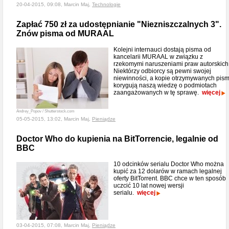
20-04-2015, 09:08, Marcin Maj,
Technologie
Zapłać 750 zł za udostępnianie "Niezniszczalnych 3".
Znów pisma od MURAAL
Kolejni internauci dostają pisma od
kancelarii MURAAL w związku z
rzekomymi naruszeniami praw autorskich
Niektórzy odbiorcy są pewni swojej
niewinności, a kopie otrzymywanych pis
korygują naszą wiedzę o podmiotach
zaangażowanych w tę sprawę.
więcej
Andrey_Popov / Shutterstock.com
05-05-2015, 13:02, Marcin Maj,
Pieniądze
Doctor Who do kupienia na BitTorrencie, legalnie od
BBC
10 odcinków serialu Doctor Who można
kupić za 12 dolarów w ramach legalnej
oferty BitTorrent. BBC chce w ten sposób
uczcić 10 lat nowej wersji
serialu.
więcej
03-04-2015, 07:08, Marcin Maj,
Pieniądze