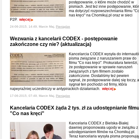
postępowanie, o które może chodzić w
pismach. Jest też inne postępowanie, któ
ma dotyczyć rozpowszechniania filmu "C
nas kręci" na Chomikuj.pl oraz w sieci
P2P.
więcej
24-06-2015, 14:49, Marcin Maj,
Pieniądze
Wezwania z kancelarii CODEX - postępowanie
zakończone czy nie? (aktualizacja)
Kancelarcia CODEX wysyła do internaut
pisma związane z naruszaniem praw do
filmu "Co nas kręci". Prokuratura twierdzi,
że postępowanie w sprawie naruszeń
związanych z tym filmem zostało
zakończone. Dostaliśmy też pewien
sygnał, że postępowanie dalej się toczy, 
sygnał ten pochodzi od firmy, która
najwyraźniej uczestniczy w antypirackich działaniach.
więcej
17-06-2015, 07:49, Marcin Maj,
Pieniądze
Kancelaria CODEX żąda 2 tys. zł za udostępnianie film
"Co nas kręci"
Kancelaria CODEX z Bielska-Białej
dawniej proponowała ugody w związku z
udostępnianiem filmów na Chomikuj.pl.
Teraz kancelaria wysyła pisma proponują