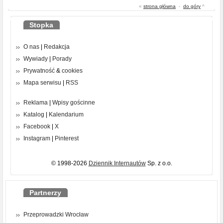
«
strona główna
-
do góry
^
Stopka
O nas
|
Redakcja
Wywiady
|
Porady
Prywatność
&
cookies
Mapa serwisu
|
RSS
Reklama
|
Wpisy gościnne
Katalog
|
Kalendarium
Facebook
|
X
Instagram
|
Pinterest
© 1998-2026
Dziennik Internautów
Sp. z o.o.
Partnerzy
Przeprowadzki Wrocław