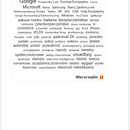
Google
Komisja Europejska
Kaspersky Lab
Linux
Microsoft
Samsung
Stany Zjednoczone
Nokia
UE
USA
Unia Europejska
Telekomunikacja Polska
Twitter
UKE
Windows
Urząd Komunikacji Elektronicznej
YouTube
aplikacje
bezpieczeństwo
badania
aplikacje mobilne
biznes
cyberbezpieczeństwo
e-
cenzura
dane osobowe
commerce
iPhone
e-handel
edukacja
finanse
gry
iPad
kf12m
konkursy
inwestycje
komunikat firmy
konferencje
patronat DI
piractwo
p2p
muzyka
nols
patenty
phishing
prawa
podatki
policja
polityka
podcasty
politycy
praca
autorskie
prawo
prywatność
przedsiębiorcy
przegląd prasy
serwisy
raporty
przeglądarki
przejęcia
reklama
smartfony
społecznościowe
sklepy internetowe
spam
startupy
tablety
telefony
sprzedaż
sztuczna inteligencja
wygasl
urządzenia przenośne
wideo
komórkowe
wyniki
własność intelektualna
finansowe
wyszukiwarki
Więcej tagów