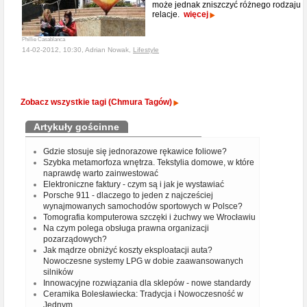
może jednak zniszczyć różnego rodzaju
relacje.
więcej
Phillie Casablanca
14-02-2012, 10:30, Adrian Nowak,
Lifestyle
Zobacz wszystkie tagi (Chmura Tagów)
Artykuły gościnne
Gdzie stosuje się jednorazowe rękawice foliowe?
Szybka metamorfoza wnętrza. Tekstylia domowe, w które
naprawdę warto zainwestować
Elektroniczne faktury - czym są i jak je wystawiać
Porsche 911 - dlaczego to jeden z najcześciej
wynajmowanych samochodów sportowych w Polsce?
Tomografia komputerowa szczęki i żuchwy we Wrocławiu
Na czym polega obsługa prawna organizacji
pozarządowych?
Jak mądrze obniżyć koszty eksploatacji auta?
Nowoczesne systemy LPG w dobie zaawansowanych
silników
Innowacyjne rozwiązania dla sklepów - nowe standardy
Ceramika Bolesławiecka: Tradycja i Nowoczesność w
Jednym