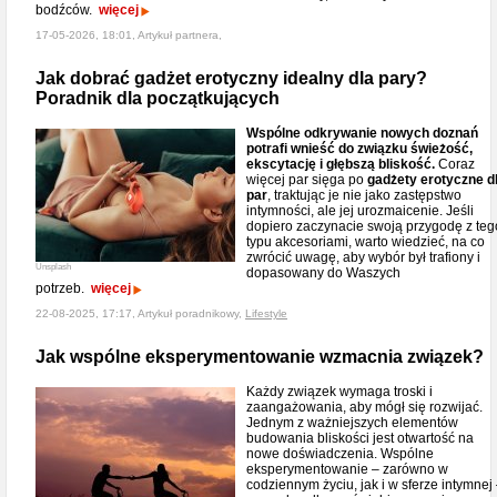
bodźców.
więcej
17-05-2026, 18:01, Artykuł partnera,
Jak dobrać gadżet erotyczny idealny dla pary?
Poradnik dla początkujących
Wspólne odkrywanie nowych doznań
potrafi wnieść do związku świeżość,
ekscytację i głębszą bliskość.
Coraz
więcej par sięga po
gadżety erotyczne d
par
, traktując je nie jako zastępstwo
intymności, ale jej urozmaicenie. Jeśli
dopiero zaczynacie swoją przygodę z teg
typu akcesoriami, warto wiedzieć, na co
zwrócić uwagę, aby wybór był trafiony i
Unsplash
dopasowany do Waszych
potrzeb.
więcej
22-08-2025, 17:17, Artykuł poradnikowy,
Lifestyle
Jak wspólne eksperymentowanie wzmacnia związek?
Każdy związek wymaga troski i
zaangażowania, aby mógł się rozwijać.
Jednym z ważniejszych elementów
budowania bliskości jest otwartość na
nowe doświadczenia. Wspólne
eksperymentowanie – zarówno w
codziennym życiu, jak i w sferze intymnej