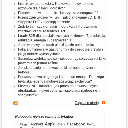
Interaktywne atrakcje w Krakowie - nowy trend w
rozrywce dla dzieci i dorosłych
Pomówienie w internecie - jak szybko zareagować?
Przeszczep włosów w Turcji: jak planowanie 3D, DHI i
Sapphire FUE zmieniają leczenie
Zrób to sam czy wynajmij infobrokera? Porównanie
kosztów i czasu researchu B2B
Leady B2B dla specjalistycznych sektorów: IT, produkcja,
edukacja, energia i ubezpieczenia
Jakie warstwy ma dach płaski i jakie pełnią funkcje
Folia aluminiowa w gastronomii - do czego się przyda i
jak ją dobrze wykorzystać?
Sprzedaż wielokanałowa - jak ogarnąć sprzedaż na kilku
platformach jednocześnie
Jak skutecznie montować płotki herpetologiczne z
betonu
Ponadczasowa elegancja i sportowe emocje. Dlaczego
brytyjska legenda motoryzacji wciąż zachwyca?
Frezer CNC Holandia - jak praca na nowoczesnych
obrabiarkach nowej generacji przyciąga najlepszych
specjalistów?
Zapytaj o ofertę
Najpopularniejsze tematy artykułów
Apple
Facebook
Android
Allegro
Chiny
Firefox