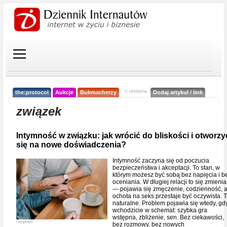
< reklama
the:protocol
Aukcje
Bukmacherzy
Dodaj artykuł / link
związek
Intymność w związku: jak wrócić do bliskości i otworzy
się na nowe doświadczenia?
Intymność zaczyna się od poczucia
bezpieczeństwa i akceptacji. To stan, w
którym możesz być sobą bez napięcia i b
oceniania. W długiej relacji to się zmienia
— pojawia się zmęczenie, codzienność, 
ochota na seks przestaje być oczywista. 
naturalne. Problem pojawia się wtedy, gd
wchodzicie w schemat: szybka gra
wstępna, zbliżenie, sen. Bez ciekawości,
Unsplash
bez rozmowy, bez nowych