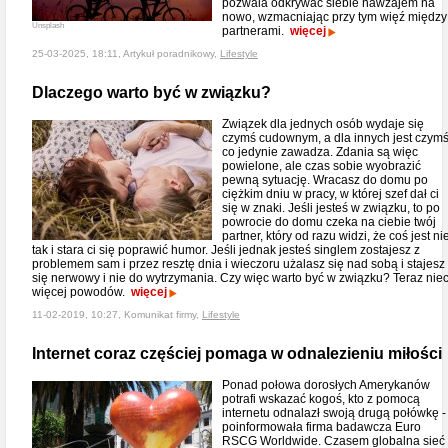
pozwala odkrywać siebie nawzajem na
nowo, wzmacniając przy tym więź między
Unsplash
partnerami.
więcej
25-03-2025, 18:11, Artykuł poradnikowy,
Lifestyle
Dlaczego warto być w związku?
Związek dla jednych osób wydaje się
czymś cudownym, a dla innych jest czym
co jedynie zawadza. Zdania są więc
powielone, ale czas sobie wyobrazić
pewną sytuację. Wracasz do domu po
ciężkim dniu w pracy, w której szef dał ci
się w znaki. Jeśli jesteś w związku, to po
powrocie do domu czeka na ciebie twój
partner, który od razu widzi, że coś jest ni
tak i stara ci się poprawić humor. Jeśli jednak jesteś singlem zostajesz z
problemem sam i przez resztę dnia i wieczoru użalasz się nad sobą i stajesz
się nerwowy i nie do wytrzymania. Czy więc warto być w związku? Teraz nie
więcej powodów.
więcej
11-02-2019, 10:27, Komunikat firmy,
Lifestyle
Internet coraz częściej pomaga w odnalezieniu miłości
Ponad połowa dorosłych Amerykanów
potrafi wskazać kogoś, kto z pomocą
internetu odnalazł swoją drugą połówkę -
poinformowała firma badawcza Euro
RSCG Worldwide. Czasem globalna sieć