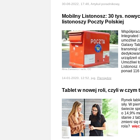
30-06-2022, 17:46, Artykuł poradnikowy,
Mobilny Listonosz: 30 tys. nowych
listonoszy Poczty Polskiej
Współpraca
Integrated 
umożliwi z
Galaxy Tab
transmisji 
dedykowane
urządzeń o
Umożliwi to
Listonosz.
Alina Zienowicz / na lic. CC
ponad 116 
14-01-2020, 12:52, jug,
Pieniądze
Tablet w nowej roli, czyli w czym 
Rynek tabl
siły. W pi
świecie spr
o 14,9% mn
stanie z t
zmieni się
rola?
więc
Neonet