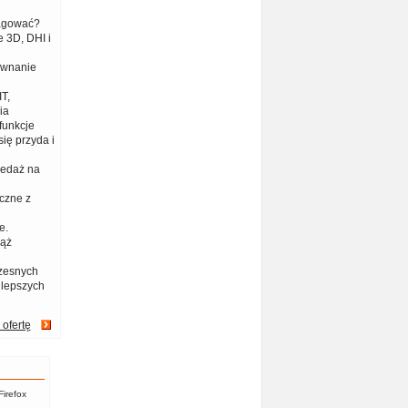
eagować?
 3D, DHI i
ównanie
T,
ia
funkcje
ię przyda i
zedaż na
czne z
e.
iąż
zesnych
jlepszych
 ofertę
Firefox