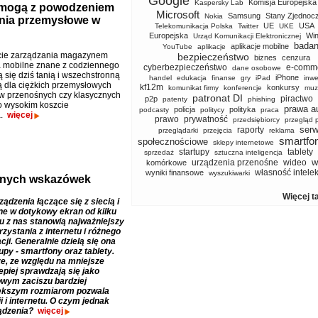
Google
Komisja Europejska
Kaspersky Lab
y mogą z powodzeniem
Microsoft
Samsung
Stany Zjednoc
Nokia
enia przemysłowe w
UE
USA
Telekomunikacja Polska
Twitter
UKE
Europejska
Wi
Urząd Komunikacji Elektronicznej
badan
aplikacje mobilne
YouTube
aplikacje
cie zarządzania magazynem
bezpieczeństwo
biznes
cenzura
 mobilne znane z codziennego
cyberbezpieczeństwo
e-comm
dane osobowe
ą się dziś tanią i wszechstronną
iPhone
handel
edukacja
finanse
gry
iPad
inwe
ą dla ciężkich przemysłowych
kf12m
konkursy
komunikat firmy
konferencje
muz
w przenośnych czy klasycznych
patronat DI
piractwo
p2p
patenty
phishing
 wysokim koszcie
prawa a
policja
polityka
podcasty
politycy
praca
a.
więcej
prawo
prywatność
przedsiębiorcy
przegląd 
serw
raporty
przeglądarki
przejęcia
reklama
smartfo
społecznościowe
sklepy internetowe
startupy
tablety
sprzedaż
sztuczna inteligencja
w
urządzenia przenośne
wideo
komórkowe
własność intele
wyniki finansowe
wyszukiwarki
atnych wskazówek
Więcej t
ządzenia łączące się z siecią i
e w dotykowy ekran od kilku
elu z nas stanowią najważniejszy
zystania z internetu i różnego
cji. Generalnie dzielą się ona
upy - smartfony oraz tablety.
e, ze względu na mniejsze
epiej sprawdzają się jako
wym zaciszu bardziej
większym rozmiarom pozwala
 i internetu. O czym jednak
ądzenia?
więcej