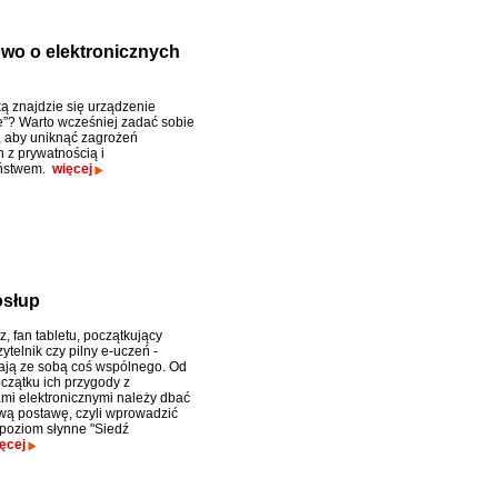
wo o elektronicznych
ą znajdzie się urządzenie
e”? Warto wcześniej zadać sobie
ń, aby uniknąć zagrożeń
 z prywatnością i
ństwem.
więcej
osłup
, fan tabletu, początkujący
zytelnik czy pilny e-uczeń -
ją ze sobą coś wspólnego. Od
zątku ich przygody z
mi elektronicznymi należy dbać
wą postawę, czyli wprowadzić
poziom słynne "Siedź
ęcej