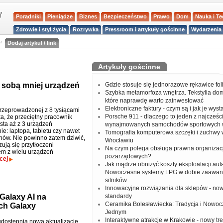
Poradniki
Pieniądze
Biznes
Bezpieczeństwo
Prawo
Dom
Nauka i T
Zdrowie i styl życia
Rozrywka
Pressroom i artykuły gościnne
Wydarzenia 
a
Dodaj artykuł / link
Artykuły gościnne
e sobą mniej urządzeń
Gdzie stosuje się jednorazowe rękawice fo
Szybka metamorfoza wnętrza. Tekstylia do
które naprawdę warto zainwestować
Elektroniczne faktury - czym są i jak je wys
przeprowadzonej z 8 tysiącami
Porsche 911 - dlaczego to jeden z najcześci
a, że przeciętny pracownik
sta aż z 3 urządzeń
wynajmowanych samochodów sportowych 
e: laptopa, tabletu czy nawet
Tomografia komputerowa szczęki i żuchwy
onów. Nie powinno zatem dziwić,
Wrocławiu
zują się przytłoczeni
Na czym polega obsługa prawna organizacj
em z wielu urządzeń
pozarządowych?
cej
Jak mądrze obniżyć koszty eksploatacji aut
Nowoczesne systemy LPG w dobie zaawa
silników
Innowacyjne rozwiązania dla sklepów - no
Galaxy AI na
standardy
Ceramika Bolesławiecka: Tradycja i Nowo
ch Galaxy
Jednym
Interaktywne atrakcje w Krakowie - nowy tr
ostępnia nową aktualizację