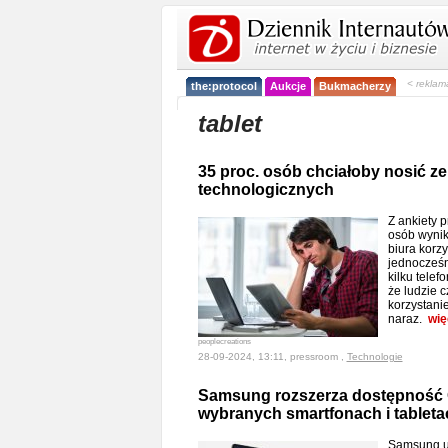
< reklam
the:protocol
Aukcje
Bukmacherzy
tablet
35 proc. osób chciałoby nosić z
technologicznych
Z ankiety 
osób wynik
biura korzy
jednocześni
kilku telef
że ludzie c
korzystani
naraz.
wię
peoplecreations
28-09-2024, 13:11, pressroom ,
Technologie
Samsung rozszerza dostępność 
wybranych smartfonach i tableta
Samsung ud