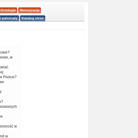
echnologie
Motoryzacja
i patronaty
Katalog stron
liowe?
mowe, w
tawiać
ej
w Polsce?
 we
i
a?
nsowanych
we
czesność w
end w