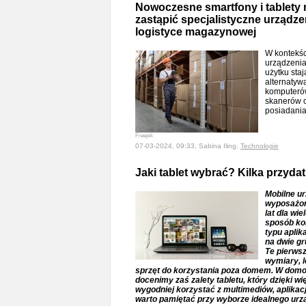
Nowoczesne smartfony i tablet
zastąpić specjalistyczne urządz
logistyce magazynowej
W kontekś
urządzenia
użytku staj
alternatyw
komputeró
skanerów o
posiadani
Freepik
07-03-2024, 09:33, Sabina Iling,
Technologie
Jaki tablet wybrać? Kilka przyd
Mobilne ur
wyposażon
lat dla wi
sposób kor
typu aplika
na dwie gr
Te pierwsz
wymiary, l
sprzęt do korzystania poza domem. W domo
docenimy zaś zalety tabletu, który dzięki 
wygodniej korzystać z multimediów, aplikacji
warto pamiętać przy wyborze idealnego urz