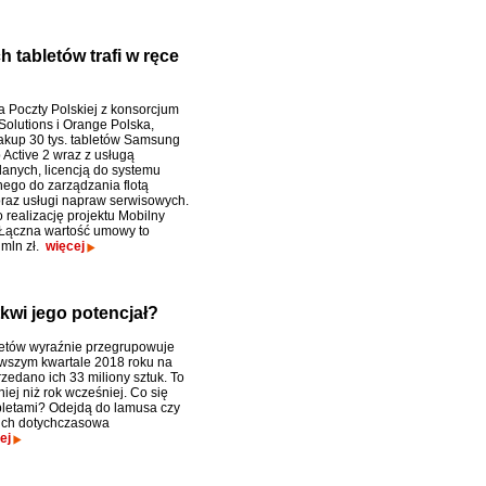
 tabletów trafi w ręce
 Poczty Polskiej z konsorcjum
Solutions i Orange Polska,
akup 30 tys. tabletów Samsung
 Active 2 wraz z usługą
danych, licencją do systemu
go do zarządzania flotą
raz usługi napraw serwisowych.
 realizację projektu Mobilny
 Łączna wartość umowy to
mln zł.
więcej
tkwi jego potencjał?
etów wyraźnie przegrupowuje
erwszym kwartale 2018 roku na
zedano ich 33 miliony sztuk. To
iej niż rok wcześniej. Co się
abletami? Odejdą do lamusa czy
 ich dotychczasowa
ej