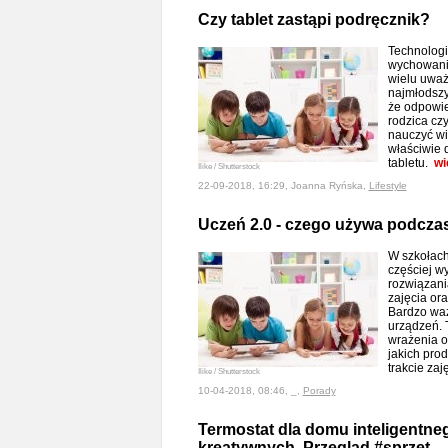
Czy tablet zastąpi podręcznik?
Technologi
wychowaniu
wielu uważ
najmłodszy
że odpowi
rodzica cz
nauczyć wi
właściwie 
tabletu.
wi
Ilike / Shutterstock
22-09-2018, 16:29, Joanna Ryńska,
Lifestyle
Uczeń 2.0 - czego używa podczas
W szkołach
częściej w
rozwiązani
zajęcia or
Bardzo waż
urządzeń. 
wrażenia o
jakich pro
trakcie za
Ilike / Shutterstock
10-04-2018, 08:46, _,
Porady
Termostat dla domu inteligentnego
kreatywnych. Przegląd #sprzęt