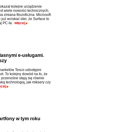
pokazał kolejne urządzenie
est wiele nowości technicznych,
na zmiana filozoficzna. Microsoft
 już wciskać idei, że Surface to
aj PC-ta.
więcej
łasnymi e-usługami.
szy
marketów Tesco udostępni
et. To kolejny dowód na to, że
 przenośne stają się równie
ką technologią, jak miksery czy
ęcej
martfony w tym roku