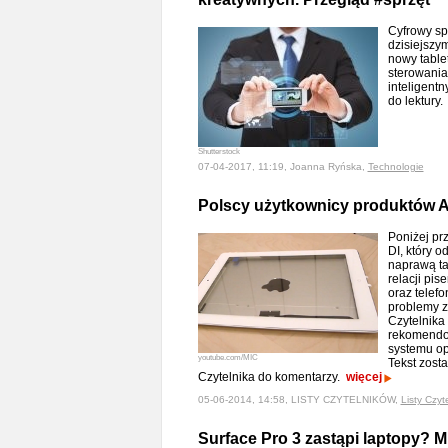
Cyfrowy sp
dzisiejszym
nowy table
sterowania
inteligent
do lektury
Shutterstock
07-04-2017, 11:19, Joanna Ryńska,
Technologie
Polscy użytkownicy produktów A
Poniżej pr
DI, który o
naprawą ta
relacji pi
oraz telef
problemy 
Czytelnika 
rekomendow
systemu o
youtube.com/MIC
Tekst zost
Czytelnika do komentarzy.
więcej
05-06-2014, 14:58, LISTY CZYTELNIKÓW,
Listy Czyt
Surface Pro 3 zastąpi laptopy? Mi