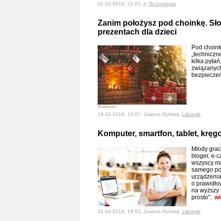
01-10-2019, 21:03, jr,
Technologie
Zanim położysz pod choinkę. Sło
prezentach dla dzieci
Pod choink
„techniczn
kilka pyta
związanych
bezpiecze
Bitdefender
19-12-2018, 12:07, Joanna Ryńska,
Lifestyle
Komputer, smartfon, tablet, kręg
Młody gracz
bloger, e-c
wszyscy ma
samego poc
urządzenia
o prawidło
na wyższy 
prosto".
wi
31-10-2018, 19:53, Joanna Ryńska,
Lifestyle