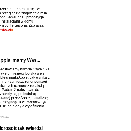
rzęt niejedno ma imię - w
 przeglądzie znajdziecie m.in.
t od Samsunga i propozycję
 instalacjami w domu
nym od Fergusona. Zapraszam
.
więcej
pple, mamy Was...
zedstawiamy historię Czytelnika
d wielu miesięcy boryka się z
bletu marki Apple. Jak wynika z
semnej (zamieszczonej poniżej)
onicznych rozmów z redakcją,
z iPadem 2 należącym do
zaczęły się po instalacji,
anej przez Apple, aktualizacji
peracyjnego iOS.
Aktualizacja:
ał uzupełniony o wyjaśnienia
elników
crosoft tak twierdzi