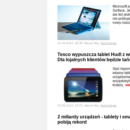
Microsoft 
Surface. J
ale też jed
nie próbuje
nowy rodz
21-05-2014, 08:38, Marcin Maj,
Technologie
Tesco wypuszcza tablet Hudl z w
Dla lojalnych klientów będzie tań
Sieć hiper
własny tabl
urządzenia
wszędobyls
tostery.
wi
23-09-2013, 15:01, Marcin Maj,
Technologie
2 miliardy urządzeń - tablety i s
pobiją rekord