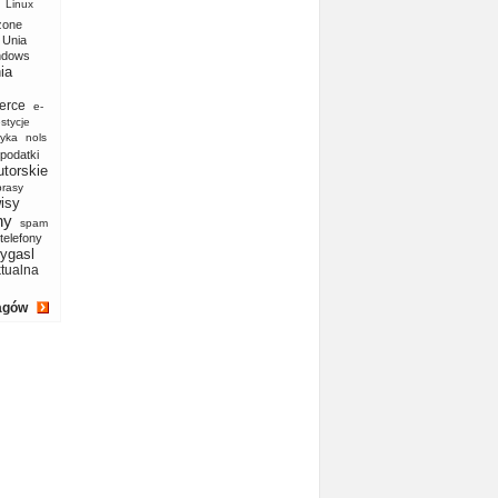
Linux
zone
Unia
ndows
ia
erce
e-
stycje
yka
nols
podatki
utorskie
prasy
isy
ny
spam
telefony
ygasl
ktualna
agów