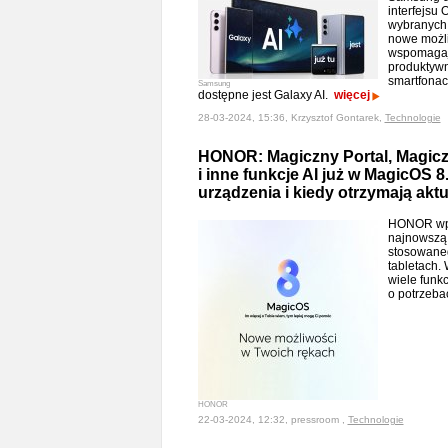
interfejsu 
wybranych 
nowe możli
wspomagaj
produktywn
smartfonac
Samsung
dostępne jest Galaxy AI.
więcej
28-03-2024, 15:36, Krzysztof Gontarek,
Technologie
HONOR: Magiczny Portal, Magicz
i inne funkcje AI już w MagicOS 8
urządzenia i kiedy otrzymają aktu
HONOR wpr
najnowszą
stosowane
tabletach. 
wiele funk
o potrzeb
HONOR
22-03-2024, 12:32, pressroom ,
Technologie