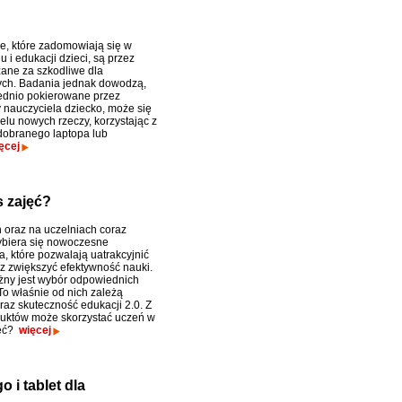
e, które zadomowiają się w
 i edukacji dzieci, są przez
ane za szkodliwe dla
ch. Badania jednak dowodzą,
ednio pokierowane przez
y nauczyciela dziecko, może się
elu nowych rzeczy, korzystając z
dobranego laptopa lub
ęcej
 zajęć?
 oraz na uczelniach coraz
ybiera się nowoczesne
a, które pozwalają uatrakcyjnić
az zwiększyć efektywność nauki.
ny jest wybór odpowiednich
To właśnie od nich zależą
raz skuteczność edukacji 2.0. Z
duktów może skorzystać uczeń w
jęć?
więcej
 i tablet dla