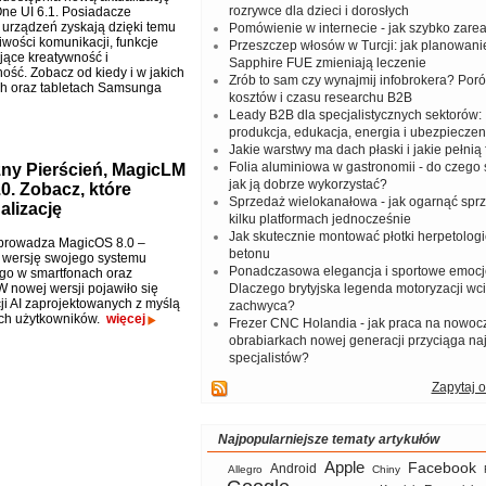
rozrywce dla dzieci i dorosłych
One UI 6.1. Posiadacze
urządzeń zyskają dzięki temu
Pomówienie w internecie - jak szybko zar
wości komunikacji, funkcje
Przeszczep włosów w Turcji: jak planowanie
ące kreatywność i
Sapphire FUE zmieniają leczenie
ość. Zobacz od kiedy i w jakich
Zrób to sam czy wynajmij infobrokera? Por
h oraz tabletach Samsunga
kosztów i czasu researchu B2B
Leady B2B dla specjalistycznych sektorów: I
produkcja, edukacja, energia i ubezpieczen
Jakie warstwy ma dach płaski i jakie pełnią 
Folia aluminiowa w gastronomii - do czego s
ny Pierścień, MagicLM
jak ją dobrze wykorzystać?
.0. Zobacz, które
Sprzedaż wielokanałowa - jak ogarnąć spr
alizację
kilku platformach jednocześnie
Jak skutecznie montować płotki herpetologi
owadza MagicOS 8.0 –
betonu
 wersję swojego systemu
Ponadczasowa elegancja i sportowe emocj
go w smartfonach oraz
W nowej wersji pojawiło się
Dlaczego brytyjska legenda motoryzacji wc
cji AI zaprojektowanych z myślą
zachwyca?
ach użytkowników.
więcej
Frezer CNC Holandia - jak praca na nowoc
obrabiarkach nowej generacji przyciąga na
specjalistów?
Zapytaj o
Najpopularniejsze tematy artykułów
Apple
Facebook
Android
Allegro
Chiny