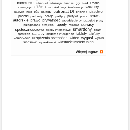
commerce
iPhone
e-handel
edukacja
finanse
gry
iPad
kf12m
konkursy
inwestycje
komunikat firmy
konferencje
patronat DI
piractwo
p2p
muzyka
nols
patenty
phishing
prawa
podatki
policja
polityka
podcasty
politycy
praca
autorskie
prawo
prywatność
przedsiębiorcy
przegląd prasy
serwisy
raporty
przeglądarki
przejęcia
reklama
smartfony
społecznościowe
sklepy internetowe
spam
startupy
tablety
telefony
sprzedaż
sztuczna inteligencja
wygasl
urządzenia przenośne
wideo
komórkowe
wyniki
własność intelektualna
finansowe
wyszukiwarki
Więcej tagów