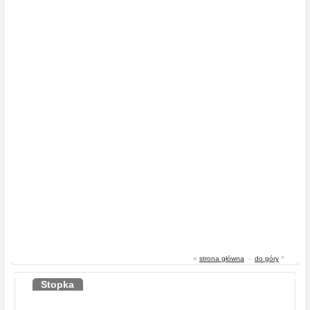
«
strona główna
-
do góry
^
Stopka