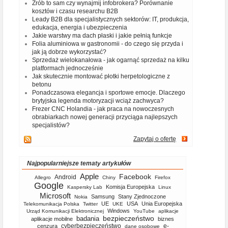
Zrób to sam czy wynajmij infobrokera? Porównanie
kosztów i czasu researchu B2B
Leady B2B dla specjalistycznych sektorów: IT, produkcja,
edukacja, energia i ubezpieczenia
Jakie warstwy ma dach płaski i jakie pełnią funkcje
Folia aluminiowa w gastronomii - do czego się przyda i
jak ją dobrze wykorzystać?
Sprzedaż wielokanałowa - jak ogarnąć sprzedaż na kilku
platformach jednocześnie
Jak skutecznie montować płotki herpetologiczne z
betonu
Ponadczasowa elegancja i sportowe emocje. Dlaczego
brytyjska legenda motoryzacji wciąż zachwyca?
Frezer CNC Holandia - jak praca na nowoczesnych
obrabiarkach nowej generacji przyciąga najlepszych
specjalistów?
Zapytaj o ofertę
Najpopularniejsze tematy artykułów
Apple
Facebook
Android
Allegro
Chiny
Firefox
Google
Komisja Europejska
Kaspersky Lab
Linux
Microsoft
Samsung
Stany Zjednoczone
Nokia
UE
USA
Unia Europejska
Telekomunikacja Polska
Twitter
UKE
Windows
Urząd Komunikacji Elektronicznej
YouTube
aplikacje
bezpieczeństwo
badania
aplikacje mobilne
biznes
cyberbezpieczeństwo
e-
cenzura
dane osobowe