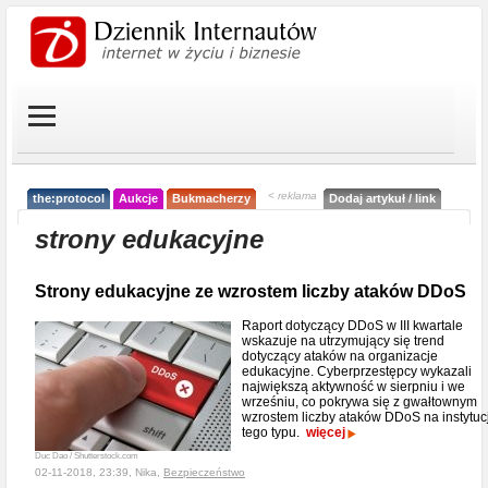
< reklama
the:protocol
Aukcje
Bukmacherzy
Dodaj artykuł / link
strony edukacyjne
Strony edukacyjne ze wzrostem liczby ataków DDoS
Raport dotyczący DDoS w III kwartale
wskazuje na utrzymujący się trend
dotyczący ataków na organizacje
edukacyjne. Cyberprzestępcy wykazali
największą aktywność w sierpniu i we
wrześniu, co pokrywa się z gwałtownym
wzrostem liczby ataków DDoS na instytuc
tego typu.
więcej
Duc Dao / Shutterstock.com
02-11-2018, 23:39, Nika,
Bezpieczeństwo