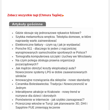
Zobacz wszystkie tagi (Chmura Tagów)
Artykuły gościnne
Gdzie stosuje się jednorazowe rękawice foliowe?
Szybka metamorfoza wnętrza. Tekstylia domowe, w które
naprawdę warto zainwestować
Elektroniczne faktury - czym są i jak je wystawiać
Porsche 911 - dlaczego to jeden z najcześciej
wynajmowanych samochodów sportowych w Polsce?
Tomografia komputerowa szczęki i żuchwy we Wrocławiu
Na czym polega obsługa prawna organizacji
pozarządowych?
Jak mądrze obniżyć koszty eksploatacji auta?
Nowoczesne systemy LPG w dobie zaawansowanych
silników
Innowacyjne rozwiązania dla sklepów - nowe standardy
Ceramika Bolesławiecka: Tradycja i Nowoczesność w
Jednym
Interaktywne atrakcje w Krakowie - nowy trend w
rozrywce dla dzieci i dorosłych
Pomówienie w internecie - jak szybko zareagować?
Przeszczep włosów w Turcji: jak planowanie 3D, DHI i
Sapphire FUE zmieniają leczenie