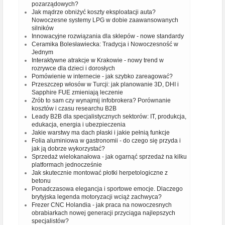
pozarządowych?
Jak mądrze obniżyć koszty eksploatacji auta?
Nowoczesne systemy LPG w dobie zaawansowanych
silników
Innowacyjne rozwiązania dla sklepów - nowe standardy
Ceramika Bolesławiecka: Tradycja i Nowoczesność w
Jednym
Interaktywne atrakcje w Krakowie - nowy trend w
rozrywce dla dzieci i dorosłych
Pomówienie w internecie - jak szybko zareagować?
Przeszczep włosów w Turcji: jak planowanie 3D, DHI i
Sapphire FUE zmieniają leczenie
Zrób to sam czy wynajmij infobrokera? Porównanie
kosztów i czasu researchu B2B
Leady B2B dla specjalistycznych sektorów: IT, produkcja,
edukacja, energia i ubezpieczenia
Jakie warstwy ma dach płaski i jakie pełnią funkcje
Folia aluminiowa w gastronomii - do czego się przyda i
jak ją dobrze wykorzystać?
Sprzedaż wielokanałowa - jak ogarnąć sprzedaż na kilku
platformach jednocześnie
Jak skutecznie montować płotki herpetologiczne z
betonu
Ponadczasowa elegancja i sportowe emocje. Dlaczego
brytyjska legenda motoryzacji wciąż zachwyca?
Frezer CNC Holandia - jak praca na nowoczesnych
obrabiarkach nowej generacji przyciąga najlepszych
specjalistów?