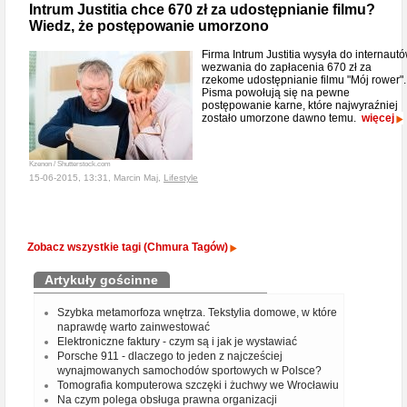
Intrum Justitia chce 670 zł za udostępnianie filmu?
Wiedz, że postępowanie umorzono
Firma Intrum Justitia wysyła do internaut
wezwania do zapłacenia 670 zł za
rzekome udostępnianie filmu "Mój rower".
Pisma powołują się na pewne
postępowanie karne, które najwyraźniej
zostało umorzone dawno temu.
więcej
Kzenon / Shutterstock.com
15-06-2015, 13:31, Marcin Maj,
Lifestyle
Zobacz wszystkie tagi (Chmura Tagów)
Artykuły gościnne
Szybka metamorfoza wnętrza. Tekstylia domowe, w które
naprawdę warto zainwestować
Elektroniczne faktury - czym są i jak je wystawiać
Porsche 911 - dlaczego to jeden z najcześciej
wynajmowanych samochodów sportowych w Polsce?
Tomografia komputerowa szczęki i żuchwy we Wrocławiu
Na czym polega obsługa prawna organizacji