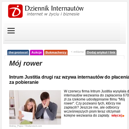
< reklama
the:protocol
Aukcje
Bukmacherzy
Dodaj artykuł / link
Mój rower
Intrum Justitia drugi raz wzywa internautów do płaceni
za pobieranie
W czerwcu firma Intrum Justitia wysyłała 
internautów wezwania do zapłacenia 670
zł za rzekome udostępnianie filmu "Mój
rower". Czy pozwano tych, którzy nie
zapłacili? Jeszcze nie, ale odbiorcy
wcześniejszych pism teraz otrzymali
kolejne wezwania do zapłaty.
więcej
Andrey_Popov / Shutterstock.com