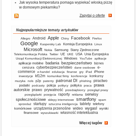
Jak wysoka temperatura pomaga wypiekać włoską pizzę
w domowym piekarniku?
Zapytaj o ofertę
Najpopularniejsze tematy artykułów
Apple
Facebook
Android
Allegro
Chiny
Firefox
Google
Komisja Europejska
Kaspersky Lab
Linux
Microsoft
Samsung
Stany Zjednoczone
Nokia
UE
USA
Unia Europejska
Telekomunikacja Polska
Twitter
UKE
Windows
Urząd Komunikacji Elektronicznej
YouTube
aplikacje
bezpieczeństwo
badania
aplikacje mobilne
biznes
cyberbezpieczeństwo
e-
cenzura
dane osobowe
commerce
iPhone
e-handel
edukacja
finanse
gry
iPad
kf12m
konkursy
inwestycje
komunikat firmy
konferencje
patronat DI
piractwo
p2p
muzyka
nols
patenty
phishing
prawa
podatki
policja
polityka
podcasty
politycy
praca
autorskie
prawo
prywatność
przedsiębiorcy
przegląd prasy
serwisy
raporty
przeglądarki
przejęcia
reklama
smartfony
społecznościowe
sklepy internetowe
spam
startupy
tablety
telefony
sprzedaż
sztuczna inteligencja
wygasl
urządzenia przenośne
wideo
komórkowe
wyniki
własność intelektualna
finansowe
wyszukiwarki
Więcej tagów