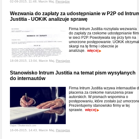
02-09-2015, 11:48, Marcin Maj,
Pieniądze
Wezwania do zapłaty za udostępnianie w P2P od Intru
Justitia - UOKiK analizuje sprawę
Firma Intrum Justitia rozsyłała wezwania
do zapłaty za rzekome udostępnianie fil
w sieci P2P. Powoływała się przy tym na
umorzone postępowanie. UOKiK otrzyma
skargi na tę firmę i obecnie je
analizuje.
więcej
18-08-2015, 13:04, Marcin Maj,
Pieniądze
Stanowisko Intrum Justitia na temat pism wysyłanych
do internautów
Firma Intrum Justitia wzywa internautów 
płacenia za rzekome naruszenia praw
autorskich. W pismach wspomina o
postępowaniu, które zostało już umorzon
Prezentujemy stanowisko firmy w tej
sprawie.
więcej
Gajus / Shutterstock.com
16-06-2015, 14:43, Marcin Maj,
Pieniądze