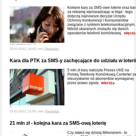
Kolejne kary za SMS-owe loterie oraz kar
za reklamę wprowadzając w błąd - tego
dotyczą najnowsze decyzje Urzędu
Ochrony Konkurencji i Konsumentów
związane z rynkiem telekomunikacyjnym.
Wśród ukaranych znalazło się dwóch
operatorów telefonii komórkowej.
więcej
mark sebastian na lic. CC
30-01-2012, 14:02, mm,
Pieniądze
Kara dla PTK za SMS-y zachęcające do udziału w loteri
5 mln zł kary nałożyła Prezes UKE na
Polską Telefonię Komórkową Centertel z
nieuzyskanie od abonentów wymaganej
przez prawo zgody.
więcej
DI
02-01-2012, 21:00, aws,
Pieniądze
21 mln zł - kolejna kara za SMS-ową loterię
Czy stałeś się dzisiaj Milionerem - to