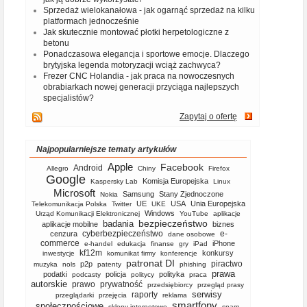
Sprzedaż wielokanałowa - jak ogarnąć sprzedaż na kilku
platformach jednocześnie
Jak skutecznie montować płotki herpetologiczne z
betonu
Ponadczasowa elegancja i sportowe emocje. Dlaczego
brytyjska legenda motoryzacji wciąż zachwyca?
Frezer CNC Holandia - jak praca na nowoczesnych
obrabiarkach nowej generacji przyciąga najlepszych
specjalistów?
Zapytaj o ofertę
Najpopularniejsze tematy artykułów
Apple
Facebook
Android
Allegro
Chiny
Firefox
Google
Komisja Europejska
Kaspersky Lab
Linux
Microsoft
Samsung
Stany Zjednoczone
Nokia
UE
USA
Unia Europejska
Telekomunikacja Polska
Twitter
UKE
Windows
Urząd Komunikacji Elektronicznej
YouTube
aplikacje
bezpieczeństwo
badania
aplikacje mobilne
biznes
cyberbezpieczeństwo
e-
cenzura
dane osobowe
commerce
iPhone
e-handel
edukacja
finanse
gry
iPad
kf12m
konkursy
inwestycje
komunikat firmy
konferencje
patronat DI
piractwo
p2p
muzyka
nols
patenty
phishing
prawa
podatki
policja
polityka
podcasty
politycy
praca
autorskie
prawo
prywatność
przedsiębiorcy
przegląd prasy
serwisy
raporty
przeglądarki
przejęcia
reklama
smartfony
społecznościowe
sklepy internetowe
spam