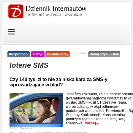
< reklama
the:protocol
Aukcje
Bukmacherzy
Dodaj artykuł / link
loterie SMS
Czy 140 tys. zł to nie za niska kara za SMS-y
wprowadzające w błąd?
Jesteśmy zdziwieni, że nie chcesz odebr
gwarantowanej nagrody! Wystarczy tylko
wysłać SMS - kusił CT Creative Team,
wprowadzając w błąd odbiorców
podobnych wiadomości. Potwierdził to S
Ochrony Konkurencji i Konsumentów,
podtrzymując nałożoną na firmę karę
finansową.
więcej
PathDoc / Shutterstock
30-10-2014, 14:27, Anna Wasilewska-Śpioch,
Pieniądze