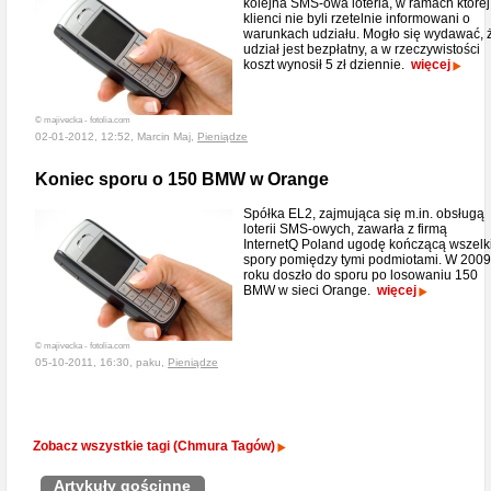
kolejna SMS-owa loteria, w ramach której
klienci nie byli rzetelnie informowani o
warunkach udziału. Mogło się wydawać, 
udział jest bezpłatny, a w rzeczywistości
koszt wynosił 5 zł dziennie.
więcej
© majivecka - fotolia.com
02-01-2012, 12:52, Marcin Maj,
Pieniądze
Koniec sporu o 150 BMW w Orange
Spółka EL2, zajmująca się m.in. obsługą
loterii SMS-owych, zawarła z firmą
InternetQ Poland ugodę kończącą wszelk
spory pomiędzy tymi podmiotami. W 2009
roku doszło do sporu po losowaniu 150
BMW w sieci Orange.
więcej
© majivecka - fotolia.com
05-10-2011, 16:30, paku,
Pieniądze
Zobacz wszystkie tagi (Chmura Tagów)
Artykuły gościnne