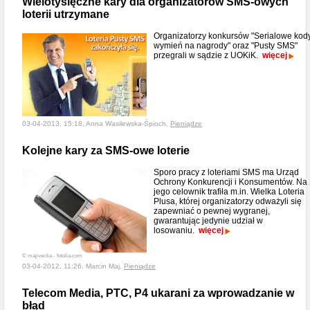
Wielotysięczne kary dla organizatorów SMS-owych
loterii utrzymane
Organizatorzy konkursów "Serialowe kod
wymień na nagrody" oraz "Pusty SMS"
przegrali w sądzie z UOKiK.
więcej
03-04-2013, 15:18, Anna Wasilewska-Śpioch,
Pieniądze
Kolejne kary za SMS-owe loterie
Sporo pracy z loteriami SMS ma Urząd
Ochrony Konkurencji i Konsumentów. Na
jego celownik trafiła m.in. Wielka Loteria
Plusa, której organizatorzy odważyli się
zapewniać o pewnej wygranej,
gwarantując jedynie udział w
losowaniu.
więcej
© majivecka - fotolia.com
03-04-2012, 11:26, Marcin Maj,
Pieniądze
Telecom Media, PTC, P4 ukarani za wprowadzanie w
błąd