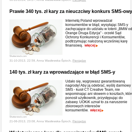
Prawie 340 tys. zł kary za nieuczciwy konkurs SMS-ow
Internetq Poland wprowadzał
konsumentów w błąd, wysyłając SMS-y
zachęcające do udziału w loterii „BMW o
Orange Druga Edycja” - orzekł Sąd
Ochrony Konkurencji i Konsumentów,
podtrzymując nałożoną wcześniej karę
finansową.
więcej
Shutterstock.com
31-10-2013, 22:59, Anna Wasilewska-Śpioch,
Pieniądze
140 tys. zł kary za wprowadzające w błąd SMS-y
Udało się, wygrywasz gwarantowaną
nagrodę! Aby ją odebrać, wyślij darmowy
SMS - kusił CT Creative Team, nie
wspominając ani słowem o kosztach, któr
ponosił użytkownik, przystępując do
zabawy. UOKiK uznał to za naruszenie
zbiorowych interesów
konsumentów.
więcej
Shutterstock.com
21-06-2013, 23:08, Anna Wasilewska-Śpioch,
Pieniądze