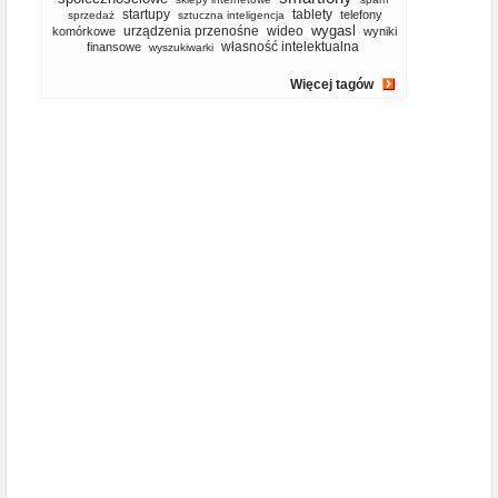
startupy
tablety
telefony
sprzedaż
sztuczna inteligencja
wygasl
urządzenia przenośne
wideo
komórkowe
wyniki
własność intelektualna
finansowe
wyszukiwarki
Więcej tagów