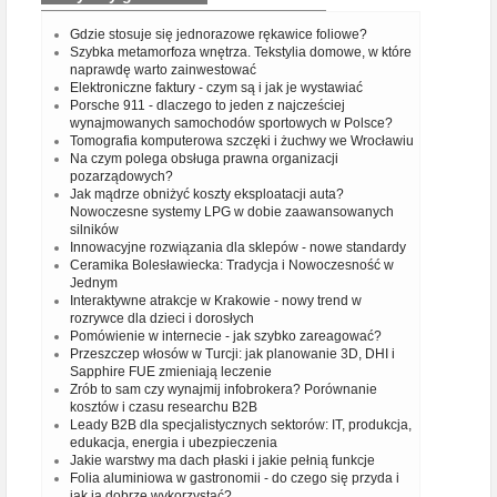
Gdzie stosuje się jednorazowe rękawice foliowe?
Szybka metamorfoza wnętrza. Tekstylia domowe, w które
naprawdę warto zainwestować
Elektroniczne faktury - czym są i jak je wystawiać
Porsche 911 - dlaczego to jeden z najcześciej
wynajmowanych samochodów sportowych w Polsce?
Tomografia komputerowa szczęki i żuchwy we Wrocławiu
Na czym polega obsługa prawna organizacji
pozarządowych?
Jak mądrze obniżyć koszty eksploatacji auta?
Nowoczesne systemy LPG w dobie zaawansowanych
silników
Innowacyjne rozwiązania dla sklepów - nowe standardy
Ceramika Bolesławiecka: Tradycja i Nowoczesność w
Jednym
Interaktywne atrakcje w Krakowie - nowy trend w
rozrywce dla dzieci i dorosłych
Pomówienie w internecie - jak szybko zareagować?
Przeszczep włosów w Turcji: jak planowanie 3D, DHI i
Sapphire FUE zmieniają leczenie
Zrób to sam czy wynajmij infobrokera? Porównanie
kosztów i czasu researchu B2B
Leady B2B dla specjalistycznych sektorów: IT, produkcja,
edukacja, energia i ubezpieczenia
Jakie warstwy ma dach płaski i jakie pełnią funkcje
Folia aluminiowa w gastronomii - do czego się przyda i
jak ją dobrze wykorzystać?