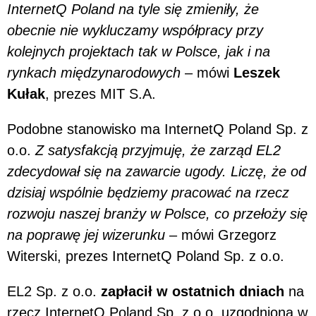
InternetQ Poland na tyle się zmieniły, że
obecnie nie wykluczamy współpracy przy
kolejnych projektach tak w Polsce, jak i na
rynkach międzynarodowych
– mówi
Leszek
Kułak
, prezes MIT S.A.
Podobne stanowisko ma InternetQ Poland Sp. z
o.o.
Z satysfakcją przyjmuję, że zarząd EL2
zdecydował się na zawarcie ugody. Liczę, że od
dzisiaj wspólnie będziemy pracować na rzecz
rozwoju naszej branży w Polsce, co przełoży się
na poprawę jej wizerunku
– mówi Grzegorz
Witerski, prezes InternetQ Poland Sp. z o.o.
EL2 Sp. z o.o.
zapłacił w ostatnich dniach
na
rzecz InternetQ Poland Sp. z o.o. uzgodnioną w