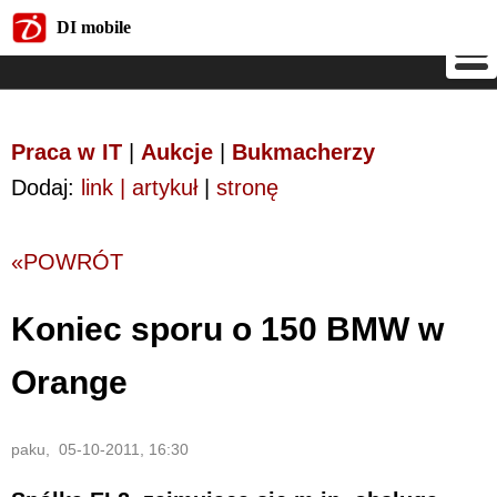
DI mobile
DI mobile
Praca w IT
|
Aukcje
|
Bukmacherzy
Dodaj:
link | artykuł
|
stronę
«POWRÓT
Koniec sporu o 150 BMW w
Orange
paku, 05-10-2011, 16:30