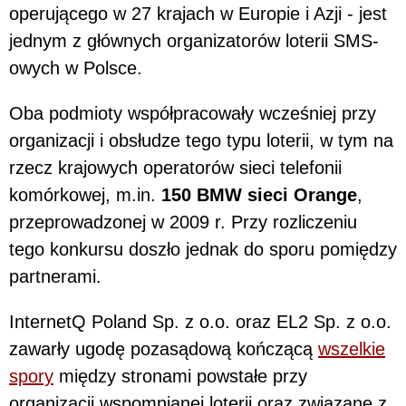
operującego w 27 krajach w Europie i Azji - jest
jednym z głównych organizatorów loterii SMS-
owych w Polsce.
Oba podmioty współpracowały wcześniej przy
organizacji i obsłudze tego typu loterii, w tym na
rzecz krajowych operatorów sieci telefonii
komórkowej, m.in.
150 BMW sieci Orange
,
przeprowadzonej w 2009 r. Przy rozliczeniu
tego konkursu doszło jednak do sporu pomiędzy
partnerami.
InternetQ Poland Sp. z o.o. oraz EL2 Sp. z o.o.
zawarły ugodę pozasądową kończącą
wszelkie
spory
między stronami powstałe przy
organizacji wspomnianej loterii oraz związane z