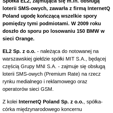
Spółka EL2, zajmująca się m.in. obsługą
loterii SMS-owych, zawarła z firmą InternetQ
Poland ugodę kończącą wszelkie spory
pomiędzy tymi podmiotami. W 2009 roku
doszło do sporu po losowaniu 150 BMW w
sieci Orange.
EL2 Sp. z o.o.
- należąca do notowanej na
warszawskiej giełdzie spółki MIT S.A., będącej
częścią Grupy MNI S.A. - zajmuje się obsługą
loterii SMS-owych (Premium Rate) na rzecz
rynku medialnego i reklamowego oraz
operatorów sieci GSM.
Z kolei
InternetQ Poland Sp. z o.o.
, spółka-
córka międzynarodowego koncernu