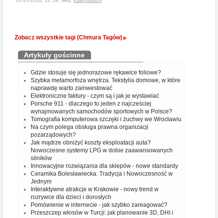
16-10-2018, 12:59, Nika,
Kalendarium
Zobacz wszystkie tagi (Chmura Tagów)
Artykuły gościnne
Gdzie stosuje się jednorazowe rękawice foliowe?
Szybka metamorfoza wnętrza. Tekstylia domowe, w które
naprawdę warto zainwestować
Elektroniczne faktury - czym są i jak je wystawiać
Porsche 911 - dlaczego to jeden z najcześciej
wynajmowanych samochodów sportowych w Polsce?
Tomografia komputerowa szczęki i żuchwy we Wrocławiu
Na czym polega obsługa prawna organizacji
pozarządowych?
Jak mądrze obniżyć koszty eksploatacji auta?
Nowoczesne systemy LPG w dobie zaawansowanych
silników
Innowacyjne rozwiązania dla sklepów - nowe standardy
Ceramika Bolesławiecka: Tradycja i Nowoczesność w
Jednym
Interaktywne atrakcje w Krakowie - nowy trend w
rozrywce dla dzieci i dorosłych
Pomówienie w internecie - jak szybko zareagować?
Przeszczep włosów w Turcji: jak planowanie 3D, DHI i