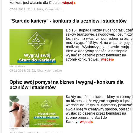
konkurs jest właśnie dla Ciebie.
więcej
07-03-2019, 21:41, Nika,
Kalendarium
"Start do kariery" - konkurs dla uczniów i studentów
Do 15 listopada każdy student oraz ucze
szkoły branżowej, zawodowej, liceum czy
technikum z własnym pomysłem na bizne
może wygrać 15 tys. zł. na wsparcie jego
realizacji. Wystarczy przedstawić swoją
ideę w kreatywny sposób, a następnie
wysłać zgłoszenie przez formularz na
stronie konkursowej.
więcej
Start do kariery
08-11-2018, 21:52, Nika,
Kalendarium
Opisz swój pomysł na biznes i wygraj - konkurs dla
uczniów i studentów
Każdy uczeń lub student, który ma pomys
na biznes, może wygrać nagrody o łączne
wartości do 15 tys. zł. Wystarczy pokazać
swoją ideę w kreatywny sposób, opisać i
wysłać zgłoszenie przez formularz na
stronie programu Start do
Kariery.
więcej
Gumtree