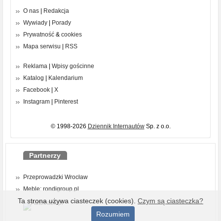
O nas
|
Redakcja
Wywiady
|
Porady
Prywatność
&
cookies
Mapa serwisu
|
RSS
Reklama
|
Wpisy gościnne
Katalog
|
Kalendarium
Facebook
|
X
Instagram
|
Pinterest
© 1998-2026
Dziennik Internautów
Sp. z o.o.
Partnerzy
Przeprowadzki Wrocław
Meble: rondigroup.pl
Ta strona używa ciasteczek (cookies).
Czym są ciasteczka?
Rozumiem