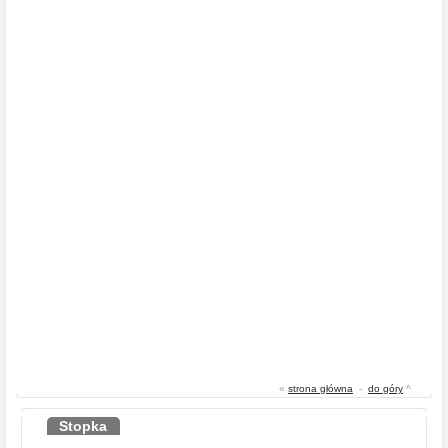
«
strona główna
-
do góry
^
Stopka