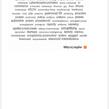
cyberbezpieczeństwo
e-
cenzura
dane osobowe
commerce
iPhone
e-handel
edukacja
finanse
gry
iPad
kf12m
konkursy
inwestycje
komunikat firmy
konferencje
patronat DI
piractwo
p2p
muzyka
nols
patenty
phishing
prawa
podatki
policja
polityka
podcasty
politycy
praca
autorskie
prawo
prywatność
przedsiębiorcy
przegląd prasy
serwisy
raporty
przeglądarki
przejęcia
reklama
smartfony
społecznościowe
sklepy internetowe
spam
startupy
tablety
telefony
sprzedaż
sztuczna inteligencja
wygasl
urządzenia przenośne
wideo
komórkowe
wyniki
własność intelektualna
finansowe
wyszukiwarki
Więcej tagów