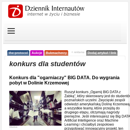
< reklama
the:protocol
Aukcje
Bukmacherzy
Dodaj artykuł / link
konkurs dla studentów
Konkurs dla "ogarniaczy" BIG DATA. Do wygrania
pobyt w Dolinie Krzemowej
Ruszył konkurs „Ogarnij BIG DATA z
Żabką”, który skierowany jest do student
poznańskich uczelni. Zwycięski zespół
odwiedzi amerykańską Dolinę Krzemową
a wszystkie teamy, które przejdą do
drugiego etapu, otrzymają nagrody
pieniężne. Jeśli interesujesz się Big DATA
Artificial Intelligence oraz Machine
Learning i chciałbyś zespołowo
Gkenius
przygotować innowacyjny projekt, ten