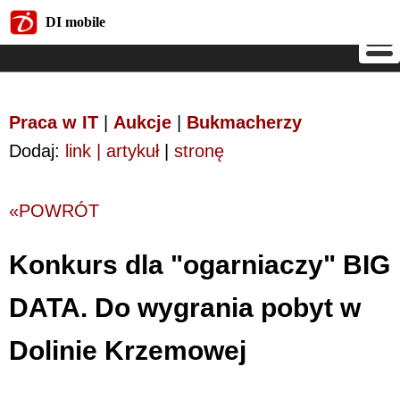
DI mobile
DI mobile
Praca w IT
|
Aukcje
|
Bukmacherzy
Dodaj:
link | artykuł
|
stronę
«POWRÓT
Konkurs dla "ogarniaczy" BIG
DATA. Do wygrania pobyt w
Dolinie Krzemowej