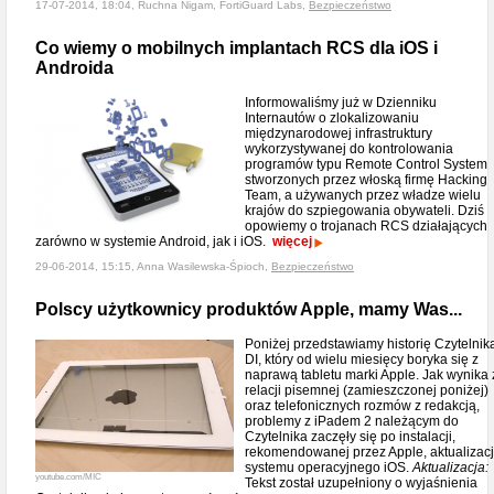
17-07-2014, 18:04, Ruchna Nigam, FortiGuard Labs,
Bezpieczeństwo
Co wiemy o mobilnych implantach RCS dla iOS i
Androida
Informowaliśmy już w Dzienniku
Internautów o zlokalizowaniu
międzynarodowej infrastruktury
wykorzystywanej do kontrolowania
programów typu Remote Control System
stworzonych przez włoską firmę Hacking
Team, a używanych przez władze wielu
krajów do szpiegowania obywateli. Dziś
opowiemy o trojanach RCS działających
zarówno w systemie Android, jak i iOS.
więcej
29-06-2014, 15:15, Anna Wasilewska-Śpioch,
Bezpieczeństwo
Polscy użytkownicy produktów Apple, mamy Was...
Poniżej przedstawiamy historię Czytelnik
DI, który od wielu miesięcy boryka się z
naprawą tabletu marki Apple. Jak wynika 
relacji pisemnej (zamieszczonej poniżej)
oraz telefonicznych rozmów z redakcją,
problemy z iPadem 2 należącym do
Czytelnika zaczęły się po instalacji,
rekomendowanej przez Apple, aktualizacj
systemu operacyjnego iOS.
Aktualizacja:
youtube.com/MIC
Tekst został uzupełniony o wyjaśnienia