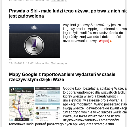
Prawda o Siri - mało ludzi tego używa, połowa z nich ni
jest zadowolona
Asystent głosowy Siri uważany jest za
flagowy produkt Apple, ale niemal połowa
jego użytkowników ma zastrzeżenia do
jego faktycznej wartości i dokładności
rozpoznawania mowy.
więcej
yto
22-10-2013, 13:02, Marcin Maj,
Technologie
Mapy Google z raportowaniem wydarzeń w czasie
rzeczywistym dzięki Waze
Google kupił bezpłatną aplikację Waze, a
to dobra wiadomość dla wszystkich tych,
którzy wierzą w swoją kreatywność i
umiejętności w zakresie projektowania
aplikacji mobilnych. Warto poszerzać stal
swoją wiedzę i deweloperskie kwalifikacj
Świadczy o tym nie tylko sukces właścicie
Waze, ale także wciąż rosnące liczby
użytkowników tabletów i smartfonów,
rekordowe ilości pobrań poszczególnych aplikacji oraz strategie firm