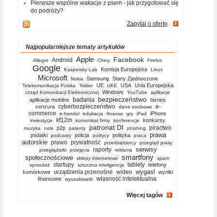
Pierwsze wspólne wakacje z psem - jak przygotować się
do podróży?
Zapytaj o ofertę
Najpopularniejsze tematy artykułów
Apple
Facebook
Android
Allegro
Chiny
Firefox
Google
Komisja Europejska
Kaspersky Lab
Linux
Microsoft
Samsung
Stany Zjednoczone
Nokia
UE
USA
Unia Europejska
Telekomunikacja Polska
Twitter
UKE
Windows
Urząd Komunikacji Elektronicznej
YouTube
aplikacje
bezpieczeństwo
badania
aplikacje mobilne
biznes
cyberbezpieczeństwo
e-
cenzura
dane osobowe
commerce
iPhone
e-handel
edukacja
finanse
gry
iPad
kf12m
konkursy
inwestycje
komunikat firmy
konferencje
patronat DI
piractwo
p2p
muzyka
nols
patenty
phishing
prawa
podatki
policja
polityka
podcasty
politycy
praca
autorskie
prawo
prywatność
przedsiębiorcy
przegląd prasy
serwisy
raporty
przeglądarki
przejęcia
reklama
smartfony
społecznościowe
sklepy internetowe
spam
startupy
tablety
telefony
sprzedaż
sztuczna inteligencja
wygasl
urządzenia przenośne
wideo
komórkowe
wyniki
własność intelektualna
finansowe
wyszukiwarki
Więcej tagów