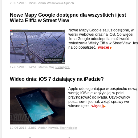
20-07-2013, 15:38, Anna Wasilewska-Śpioch,
Nowe Mapy Google dostępne dla wszystkich i jest
Wieża Eiffla w Street View
Nowe Mapy Google są już dostępne, w
wersji webowej oraz na iOS. Co więcej,
firma Google udostępniła możliwość
zwiedzania Wieży Eiffla w StreetView. Jes
na co popatrzeć.
więcej
17-07-2013, 14:51, Marcin Maj,
Pieniądze
Wideo dnia: iOS 7 działający na iPadzie?
Apple udostępniające w pośpiechu nową
wersję iOS nie zdążyło jej w pełni
przystosować do iPada. Użytkownicy
postanowili jednak wziąć sprawy we
własne ręce.
więcej
19-06-2013, 23:57, Adrian Nowak,
Technologie