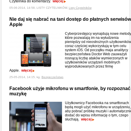
Czytelnika do komentarzy.
więcej
05-06-2014, 14:58, LISTY CZYTELNIKÓW,
Listy Czytelników
Nie daj się nabrać na tani dostęp do płatnych serwisów
Apple
Cyberprzestępcy wynajdują nowe metody
które pozwalają im na wyłudzenia
pieniędzy od nieostrożnych użytkowników
coraz częściej wykorzystują w tym celu
system iOS. Od początku maja analitycy
bezpieczeństwa Doctor Web zauważyli
rosnącą liczbę ataków wymierzonych w
użytkowników urządzeń mobilnych
wyprodukowanych przez firmę
Apple.
więcej
25-05-2014, 14:15, kg,
Bezpieczeństwo
Facebook użyje mikrofonu w smartfonie, by rozpoznać
muzykę
Użytkownicy Facebooka na smartfonach
będą mogli użyć mikrofonu w urządzeniu,
aby pobrać próbkę muzyki i automatyczni
dodać do wpisu informację o tym, czego
słuchają.
więcej