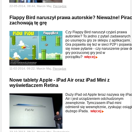
22-05-2014, 08:44, Marcin Maj,
Pieniądze
Flappy Bird naruszył prawa autorskie? Nieważne! Pirac
zachowają tę grę
Czy Flappy Bird naruszył czyjeś prawa
autorskie? To jedno z pytań zadawanych
po usunięciu gry ze sklepu z aplikacjami.
Gra pojawiła się też w sieci P2P i pojawia
się nowe pytanie - czy naruszenie praw d
gry porzuconej gry jest w
porządku?
więcej
11-02-2014, 09:22, Marcin Maj,
Pieniądze
Nowe tablety Apple - iPad Air oraz iPad Mini z
wyświetlaczem Retina
Duży iPad od Apple teraz nazywa się iPa
Air i jest urządzeniem odchudzonym
zewnętrznie. Tymczasem iPad mini
odmienił się wewnętrznie, zyskując osiąg
dużego iPada.
więcej
23-10-2013, 08:21, Marcin Maj,
Technologie