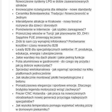
Nowoczesne systemy LPG w dobie zaawansowanych
silników
Innowacyjne rozwiązania dla sklepów - nowe standardy
Ceramika Bolesławiecka: Tradycja i Nowoczesność w
Jednym
Interaktywne atrakcje w Krakowie - nowy trend w
rozrywce dla dzieci i dorosłych
Pomówienie w internecie - jak szybko zareagować?
Przeszczep włosów w Turcji: jak planowanie 3D, DHI i
Sapphire FUE zmieniają leczenie
Zrób to sam czy wynajmij infobrokera? Porównanie
kosztów i czasu researchu B2B
Leady B2B dla specjalistycznych sektorów: IT, produkcja,
edukacja, energia i ubezpieczenia
Jakie warstwy ma dach płaski i jakie pełnią funkcje
Folia aluminiowa w gastronomii - do czego się przyda i
jak ją dobrze wykorzystać?
Sprzedaż wielokanałowa - jak ogarnąć sprzedaż na kilku
platformach jednocześnie
Jak skutecznie montować płotki herpetologiczne z
betonu
Ponadczasowa elegancja i sportowe emocje. Dlaczego
brytyjska legenda motoryzacji wciąż zachwyca?
Frezer CNC Holandia - jak praca na nowoczesnych
obrabiarkach nowej generacji przyciąga najlepszych
specjalistów?
Jak wysoka temperatura pomaga wypiekać włoską pizzę
w domowym piekarniku?