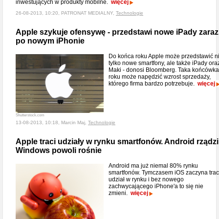
inwestujących w produkty mobilne.
więcej
26-08-2013, 10:20, PATRONAT MEDIALNY,
Technologie
Apple szykuje ofensywę - przedstawi nowe iPady zaraz
po nowym iPhonie
Do końca roku Apple może przedstawić n
tylko nowe smartfony, ale także iPady ora
Maki - donosi Bloomberg. Taka końcówka
roku może napędzić wzrost sprzedaży,
którego firma bardzo potrzebuje.
więcej
Shutterstock.com
13-08-2013, 10:18, Marcin Maj,
Technologie
Apple traci udziały w rynku smartfonów. Android rządzi
Windows powoli rośnie
Android ma już niemal 80% rynku
smartfonów. Tymczasem iOS zaczyna trac
udział w rynku i bez nowego
zachwycającego iPhone'a to się nie
zmieni.
więcej