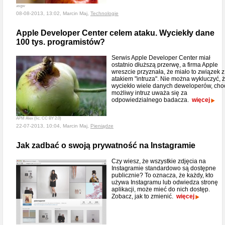
asgw
08-08-2013, 13:02, Marcin Maj,
Technologie
Apple Developer Center celem ataku. Wyciekły dane
100 tys. programistów?
Serwis Apple Developer Center miał
ostatnio dłuższą przerwę, a firma Apple
wreszcie przyznała, że miało to związek z
atakiem "intruza". Nie można wykluczyć, 
wyciekło wiele danych deweloperów, cho
możliwy intruz uważa się za
odpowiedzialnego badacza.
więcej
APM Alex (lic. CC BY 2.0)
22-07-2013, 10:04, Marcin Maj,
Pieniądze
Jak zadbać o swoją prywatność na Instagramie
Czy wiesz, że wszystkie zdjęcia na
Instagramie standardowo są dostępne
publicznie? To oznacza, że każdy, kto
używa Instagramu lub odwiedza stronę
aplikacji, może mieć do nich dostęp.
Zobacz, jak to zmienić.
więcej