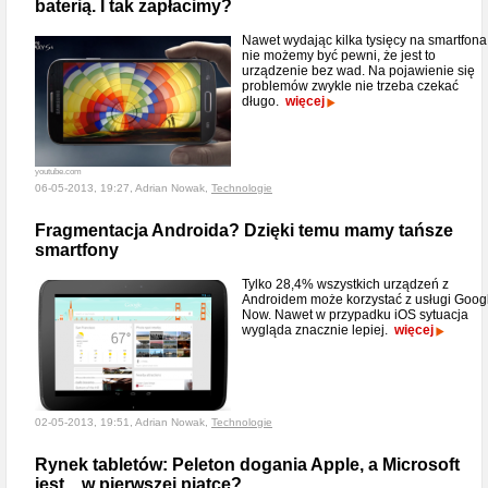
baterią. I tak zapłacimy?
Nawet wydając kilka tysięcy na smartfona
nie możemy być pewni, że jest to
urządzenie bez wad. Na pojawienie się
problemów zwykle nie trzeba czekać
długo.
więcej
youtube.com
06-05-2013, 19:27, Adrian Nowak,
Technologie
Fragmentacja Androida? Dzięki temu mamy tańsze
smartfony
Tylko 28,4% wszystkich urządzeń z
Androidem może korzystać z usługi Goog
Now. Nawet w przypadku iOS sytuacja
wygląda znacznie lepiej.
więcej
02-05-2013, 19:51, Adrian Nowak,
Technologie
Rynek tabletów: Peleton dogania Apple, a Microsoft
jest... w pierwszej piątce?