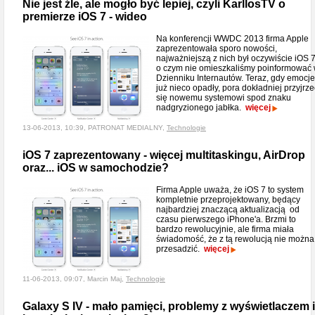
Nie jest źle, ale mogło być lepiej, czyli KarllosTV o
premierze iOS 7 - wideo
Na konferencji WWDC 2013 firma Apple
zaprezentowała sporo nowości,
najważniejszą z nich był oczywiście iOS 7
o czym nie omieszkaliśmy poinformować
Dzienniku Internautów. Teraz, gdy emocje
już nieco opadły, pora dokładniej przyjrze
się nowemu systemowi spod znaku
nadgryzionego jabłka.
więcej
13-06-2013, 10:39, PATRONAT MEDIALNY,
Technologie
iOS 7 zaprezentowany - więcej multitaskingu, AirDrop
oraz... iOS w samochodzie?
Firma Apple uważa, że iOS 7 to system
kompletnie przeprojektowany, będący
najbardziej znaczącą aktualizacją od
czasu pierwszego iPhone'a. Brzmi to
bardzo rewolucyjnie, ale firma miała
świadomość, że z tą rewolucją nie można
przesadzić.
więcej
11-06-2013, 09:07, Marcin Maj,
Technologie
Galaxy S IV - mało pamięci, problemy z wyświetlaczem i