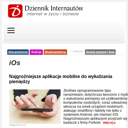
< reklama
the:protocol
Aukcje
Bukmacherzy
Dodaj artykuł / link
iOs
Najgroźniejsze aplikacje mobilne do wyłudzania
pieniędzy
Złośliwe oprogramowanie typu
ransomware, dotychczas tworzone z myś
o wyłudzaniu pieniędzy od użytkowników
komputerów osobistych, coraz odważniej
wkracza na rynek urządzeń mobilnych,
atakując smartfony i tablety nie tylko z
systemem Android, ale również iOS.
Najgroźniejszym aplikacjom przyjrzeli się
badacze z firmy Fortinet.
więcej
Shutterstock.com