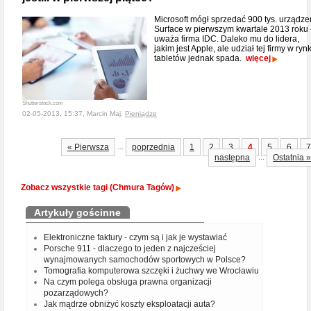
Microsoft mógł sprzedać 900 tys. urządze
Surface w pierwszym kwartale 2013 roku 
uważa firma IDC. Daleko mu do lidera,
jakim jest Apple, ale udział tej firmy w ryn
tabletów jednak spada.
więcej
Shutterstock.com
02-05-2013, 15:37, Marcin Maj,
Pieniądze
...
« Pierwsza
poprzednia
1
2
3
4
5
6
7
...
następna
Ostatnia »
Zobacz wszystkie tagi (Chmura Tagów)
Artykuły gościnne
Elektroniczne faktury - czym są i jak je wystawiać
Porsche 911 - dlaczego to jeden z najcześciej
wynajmowanych samochodów sportowych w Polsce?
Tomografia komputerowa szczęki i żuchwy we Wrocławiu
Na czym polega obsługa prawna organizacji
pozarządowych?
Jak mądrze obniżyć koszty eksploatacji auta?