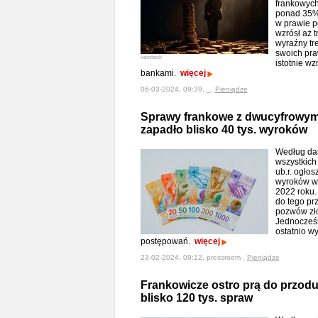
frankowych
ponad 35% 
w prawie 
wzrósł aż 
wyraźny t
swoich pra
vecstock
istotnie w
bankami.
więcej
06-03-2024, 09:39, _,
Pieniądze
Sprawy frankowe z dwucyfrowym 
zapadło blisko 40 tys. wyroków
Według da
wszystkich
ub.r. ogło
wyroków w
2022 roku.
do tego prz
pozwów zło
Jednocześn
ostatnio wy
postępowań.
więcej
23-02-2024, 09:12, pressroom ,
Pieniądze
Frankowicze ostro prą do przodu.
blisko 120 tys. spraw