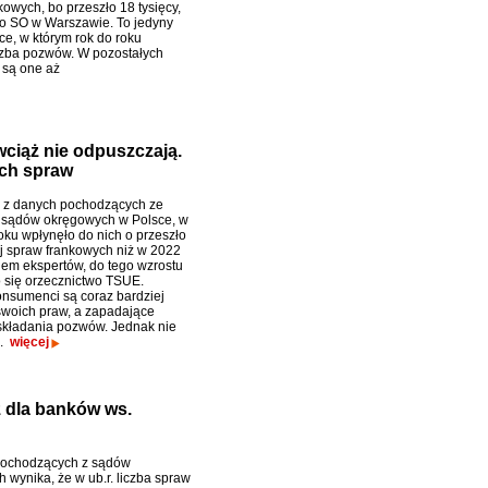
kowych, bo przeszło 18 tysięcy,
o SO w Warszawie. To jedyny
ce, w którym rok do roku
czba pozwów. W pozostałych
 są one aż
wciąż nie odpuszczają.
ych spraw
 z danych pochodzących ze
 sądów okręgowych w Polsce, w
oku wpłynęło do nich o przeszło
 spraw frankowych niż w 2022
iem ekspertów, do tego wzrostu
o się orzecznictwo TSUE.
nsumenci są coraz bardziej
woich praw, a zapadające
składania pozwów. Jednak nie
o.
więcej
z dla banków ws.
pochodzących z sądów
 wynika, że w ub.r. liczba spraw