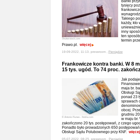
Banki przy
tysięcy po
frankowicz
wynagrodze
Takiego p
każdy, kto 
unieważnie
inny sposó
ten sposób 
Shutterstock.com
termin prz
Prawo.pl.
więcej
19-09-2022, 11:13, pressroom ,
Pieniądze
Frankowicze kontra banki. W 8 m
15 tys. ugód. To 74 proc. zako
Jak podaje
Finansoweg
maja br. ba
Obsługi S
ponad 23 t
sprawach o
denominow
obcej. Prz
grudniu 20
© Antonio Nunes - fotolia.com
w maju br.
zakończono 20 tys. postępowań, z czego ugod
Ponadto było prowadzonych 650 postępowań
Obsługi Sądu Polubownego przy KNF.
więcej
05-07-2022, 08:25, pressroom ,
Pieniądze