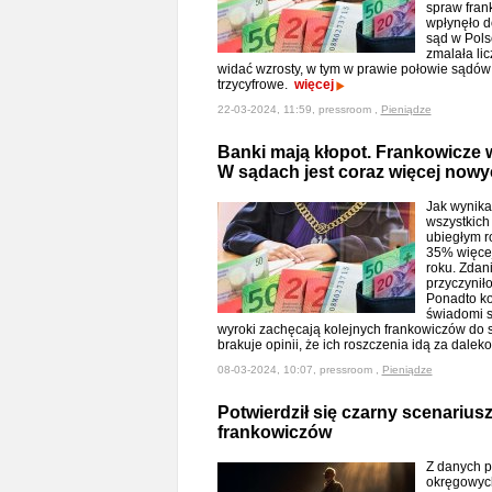
spraw fran
wpłynęło d
sąd w Pols
zmalała li
widać wzrosty, w tym w prawie połowie sądów
trzycyfrowe.
więcej
22-03-2024, 11:59, pressroom ,
Pieniądze
Banki mają kłopot. Frankowicze 
W sądach jest coraz więcej now
Jak wynika
wszystkich
ubiegłym r
35% więcej
roku. Zdan
przyczynił
Ponadto ko
świadomi s
wyroki zachęcają kolejnych frankowiczów do 
brakuje opinii, że ich roszczenia idą za dalek
08-03-2024, 10:07, pressroom ,
Pieniądze
Potwierdził się czarny scenarius
frankowiczów
Z danych 
okręgowych