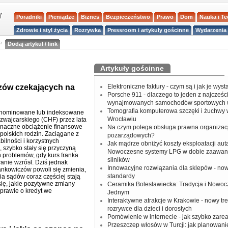
Poradniki
Pieniądze
Biznes
Bezpieczeństwo
Prawo
Dom
Nauka i T
Zdrowie i styl życia
Rozrywka
Pressroom i artykuły gościnne
Wydarzenia 
a
Dodaj artykuł / link
Artykuły gościnne
zów czekających na
Elektroniczne faktury - czym są i jak je wys
Porsche 911 - dlaczego to jeden z najcześci
wynajmowanych samochodów sportowych 
Tomografia komputerowa szczęki i żuchwy
enominowane lub indeksowane
Wrocławiu
szwajcarskiego (CHF) przez lata
znaczne obciążenie finansowe
Na czym polega obsługa prawna organizacj
 polskich rodzin. Zaciągane z
pozarządowych?
bilności i korzystnych
Jak mądrze obniżyć koszty eksploatacji aut
 szybko stały się przyczyną
Nowoczesne systemy LPG w dobie zaawa
problemów, gdy kurs franka
silników
anie wzrósł. Dziś jednak
Innowacyjne rozwiązania dla sklepów - no
rankowiczów powoli się zmienia,
standardy
ia sądów coraz częściej stają
się, jakie pozytywne zmiany
Ceramika Bolesławiecka: Tradycja i Nowo
prawie o kredyt we
Jednym
Interaktywne atrakcje w Krakowie - nowy tr
rozrywce dla dzieci i dorosłych
Pomówienie w internecie - jak szybko zar
Przeszczep włosów w Turcji: jak planowanie