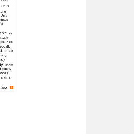
Firefox
Linux
zone
Unia
ndows
ia
erce
e-
stycje
yka
nols
podatki
utorskie
prasy
isy
ny
spam
telefony
ygasl
ktualna
agów