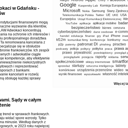
Android
Allegro
Chiny
Google
Komisja Europejska
Kaspersky Lab
okaci w Gdańsku -
Microsoft
Samsung
Stany Zjednoc
Nokia
tów
UE
USA
Telekomunikacja Polska
Twitter
UKE
Europejska
Wi
Urząd Komunikacji Elektronicznej
z instytucjami finansowymi mogą
badan
aplikacje mobilne
YouTube
aplikacje
naczne wyzwanie dla klientów,
bezpieczeństwo
biznes
cenzura
LAW Adwokaci koncentrują
cyberbezpieczeństwo
e-comm
dane osobowe
ania na ochronie ich interesów i
iPhone
handel
edukacja
finanse
gry
iPad
inwe
u profesjonalnego doradztwa
kf12m
konkursy
komunikat firmy
konferencje
muz
 Ta renomowana kancelaria z
patronat DI
piractwo
p2p
patenty
phishing
ecjalizuje się w obsłudze
prawa a
policja
polityka
podcasty
politycy
praca
obronie frankowiczów. Ich zespół
prawo
prywatność
przedsiębiorcy
przegląd 
wnych i adwokatów ciągle
serw
raporty
przeglądarki
przejęcia
reklama
oje kompetencje, aby efektywnie
smartfo
społecznościowe
unieważnienie niekorzystnych
sklepy internetowe
startupy
tablety
ytowych i reprezentować
sprzedaż
sztuczna inteligencja
w
urządzenia przenośne
wideo
 sporach z bankami.
komórkowe
własność intele
nie kancelarii w rozwój
wyniki finansowe
wyszukiwarki
zną obsługę każdej sprawy
Więcej t
zwami. Sądy w całym
żenie
ię trend w sprawach frankowych.
aju widać spore wzrosty. Tylko
t na minusie. Według danych z
gowych, w 2023 roku najwięcej