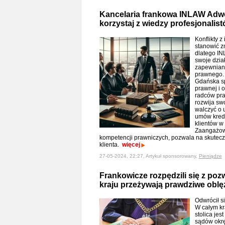
Kancelaria frankowa INLAW Adw
korzystaj z wiedzy profesjonalis
Konflikty 
stanowić z
dlatego IN
swoje dział
zapewniani
prawnego.
Gdańska sp
prawnej i 
radców pra
rozwija sw
walczyć o 
umów kred
klientów w
Zaangażowa
kompetencji prawniczych, pozwala na skutec
klienta.
więcej
27-05-2024, 22:27, Artykuł sponsorowany,
Pieniądze
Frankowicze rozpędzili się z po
kraju przeżywają prawdziwe oblę
Odwrócił s
W całym kr
stolica jes
sądów okrę