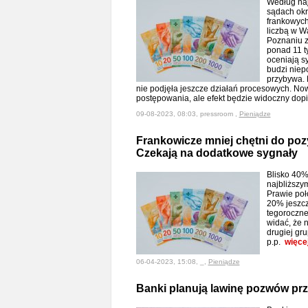
Według naj
sądach okr
frankowych
liczbą w W
Poznaniu 
ponad 11 ty
oceniają s
budzi niep
przybywa. 
nie podjęła jeszcze działań procesowych. Now
postępowania, ale efekt będzie widoczny dopi
09-08-2023, 08:03, pressroom ,
Pieniądze
Frankowicze mniej chętni do po
Czekają na dodatkowe sygnały
Blisko 40%
najbliższy
Prawie poł
20% jeszcz
tegoroczne
widać, że n
drugiej gru
p.p.
więce
06-04-2023, 15:08, _,
Pieniądze
Banki planują lawinę pozwów pr