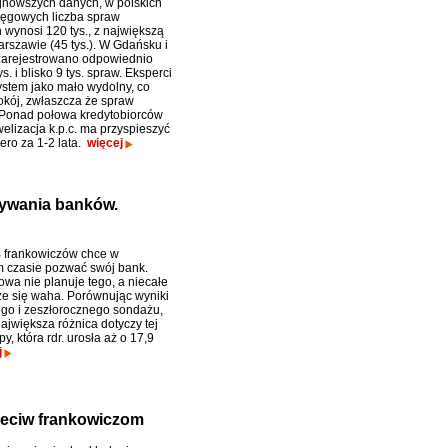
nowszych danych, w polskich
ęgowych liczba spraw
 wynosi 120 tys., z największą
arszawie (45 tys.). W Gdańsku i
zarejestrowano odpowiednio
s. i blisko 9 tys. spraw. Eksperci
ystem jako mało wydolny, co
okój, zwłaszcza że spraw
Ponad połowa kredytobiorców
elizacja k.p.c. ma przyspieszyć
ero za 1-2 lata.
więcej
zywania banków.
 frankowiczów chce w
m czasie pozwać swój bank.
owa nie planuje tego, a niecałe
e się waha. Porównując wyniki
go i zeszłorocznego sondażu,
ajwiększa różnica dotyczy tej
py, która rdr. urosła aż o 17,9
j
zeciw frankowiczom