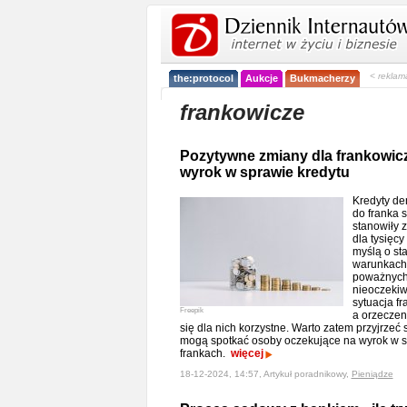
< reklam
the:protocol
Aukcje
Bukmacherzy
frankowicze
Pozytywne zmiany dla frankowic
wyrok w sprawie kredytu
Kredyty d
do franka 
stanowiły 
dla tysięcy
myślą o sta
warunkach,
poważnych 
nieoczekiw
sytuacja f
Freepik
a orzeczen
się dla nich korzystne. Warto zatem przyjrzeć 
mogą spotkać osoby oczekujące na wyrok w s
frankach.
więcej
18-12-2024, 14:57, Artykuł poradnikowy,
Pieniądze