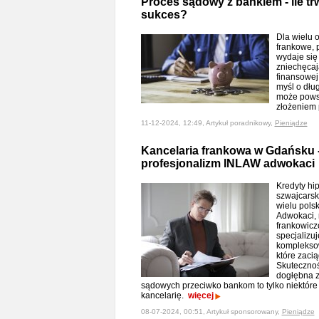
Proces sądowy z bankiem - ile trw
sukces?
Dla wielu o
frankowe, 
wydaje się
zniechęcaj
finansowe
myśl o dług
może pows
złożeniem
11-12-2024, 12:49, Artykuł poradnikowy,
Pieniądze
Kancelaria frankowa w Gdańsku -
profesjonalizm INLAW adwokaci
Kredyty hi
szwajcarsk
wielu pols
Adwokaci, 
frankowicz
specjalizu
komplekso
które zacią
Skutecznoś
dogłębna z
sądowych przeciwko bankom to tylko niektóre 
kancelarię.
więcej
08-07-2024, 00:51, Artykuł sponsorowany,
Pieniądze