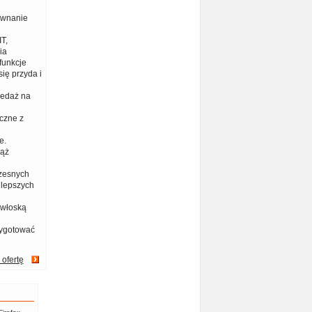
ównanie
T,
ia
funkcje
ię przyda i
zedaż na
czne z
e.
iąż
zesnych
jlepszych
 włoską
zygotować
 ofertę