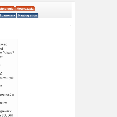
echnologie
Motoryzacja
i patronaty
Katalog stron
tawiać
ej
w Polsce?
 we
i
a?
nsowanych
we
czesność w
end w
eagować?
 3D, DHI i