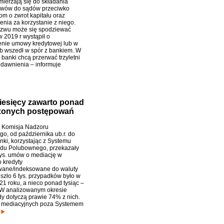
mierzają się do składania
zwów do sądów przeciwko
om o zwrot kapitału oraz
nia za korzystanie z niego.
ozwu może się spodziewać
w 2019 r wystąpił o
nie umowy kredytowej lub w
b wszedł w spór z bankiem. W
banki chcą przerwać trzyletni
edawnienia – informuje
iesięcy zawarto ponad
ńczonych postępowań
 Komisja Nadzoru
o, od października ub.r. do
nki, korzystając z Systemu
ądu Polubownego, przekazały
ys. umów o mediację w
 kredyty
ane/indeksowane do waluty
eszło 6 tys. przypadków było w
21 roku, a nieco ponad tysiąc –
 W analizowanym okresie
y dotyczą prawie 74% z nich.
 mediacyjnych poza Systemem