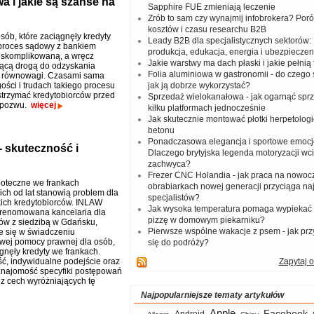
a i jakie są szanse na
Sapphire FUE zmieniają leczenie
Zrób to sam czy wynajmij infobrokera? Por
kosztów i czasu researchu B2B
sób, które zaciągnęły kredyty
Leady B2B dla specjalistycznych sektorów: I
proces sądowy z bankiem
produkcja, edukacja, energia i ubezpieczen
 skomplikowaną, a wręcz
Jakie warstwy ma dach płaski i jakie pełnią 
ącą drogą do odzyskania
Folia aluminiowa w gastronomii - do czego s
j równowagi. Czasami sama
ości i trudach takiego procesu
jak ją dobrze wykorzystać?
trzymać kredytobiorców przed
Sprzedaż wielokanałowa - jak ogarnąć spr
 pozwu.
więcej
kilku platformach jednocześnie
Jak skutecznie montować płotki herpetologi
betonu
Ponadczasowa elegancja i sportowe emocj
 skuteczność i
Dlaczego brytyjska legenda motoryzacji wc
zachwyca?
Frezer CNC Holandia - jak praca na nowoc
poteczne we frankach
obrabiarkach nowej generacji przyciąga na
ich od lat stanowią problem dla
specjalistów?
kich kredytobiorców. INLAW
Jak wysoka temperatura pomaga wypiekać
renomowana kancelaria dla
pizzę w domowym piekarniku?
ów z siedzibą w Gdańsku,
Pierwsze wspólne wakacje z psem - jak pr
je się w świadczeniu
wej pomocy prawnej dla osób,
się do podróży?
gnęły kredyty we frankach.
ć, indywidualne podejście oraz
Zapytaj o
najomość specyfiki postępowań
z cech wyróżniających tę
Najpopularniejsze tematy artykułów
Apple
Facebook