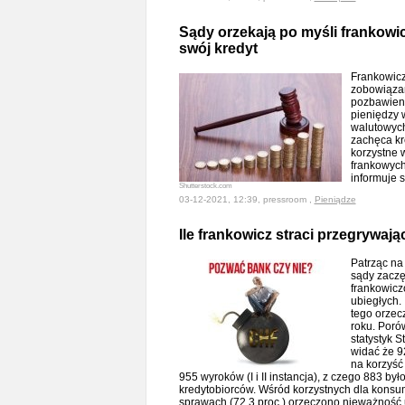
Sądy orzekają po myśli frankowicz
swój kredyt
Frankowicze
zobowiązan
pozbawieni
pieniędzy 
walutowych
zachęca kr
korzystne 
frankowych
informuje 
Shutterstock.com
03-12-2021, 12:39, pressroom ,
Pieniądze
Ile frankowicz straci przegrywaj
Patrząc na
sądy zaczę
frankowicz
ubiegłych.
tego orzec
roku. Poró
statystyk 
widać że 
na korzyść
955 wyroków (I i II instancja), z czego 883 był
kredytobiorców. Wśród korzystnych dla konsu
sprawach (72,3 proc.) orzeczono nieważność