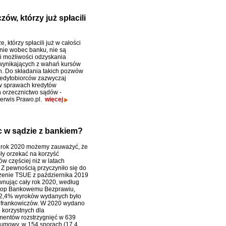
ów, którzy już spłacili
, którzy spłacili już w całości
ie wobec banku, nie są
 możliwości odzyskania
wynikających z wahań kursów
. Do składania takich pozwów
edytobiorców zazwyczaj
w sprawach kredytów
 orzecznictwo sądów -
serwis Prawo.pl.
więcej
ąc w sądzie z bankiem?
 rok 2020 możemy zauważyć, że
ły orzekać na korzyść
ów częściej niż w latach
 Z pewnością przyczyniło się do
zenie TSUE z października 2019
wnując cały rok 2020, według
Stop Bankowemu Bezprawiu,
92,4% wyroków wydanych było
 frankowiczów. W 2020 wydano
o korzystnych dla
mentów rozstrzygnięć w 639
 umowy, w 154 sporach (17,4