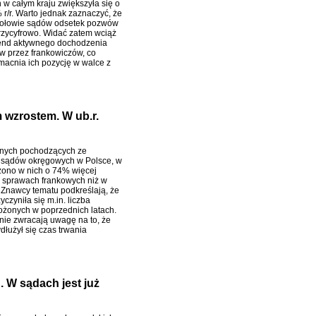
 w całym kraju zwiększyła się o
r/r. Warto jednak zaznaczyć, że
połowie sądów odsetek pozwów
trzycyfrowo. Widać zatem wciąż
rend aktywnego dochodzenia
w przez frankowiczów, co
zmacnia ich pozycję w walce z
wzrostem. W ub.r.
nych pochodzących ze
 sądów okręgowych w Polsce, w
szono w nich o 74% więcej
 sprawach frankowych niż w
 Znawcy tematu podkreślają, że
yczyniła się m.in. liczba
żonych w poprzednich latach.
ie zwracają uwagę na to, że
dłużył się czas trwania
 W sądach jest już