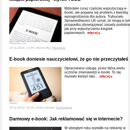
Biblioteki coraz częściej wypożyczają e-
booki, ale pojawia się problem z kwestią
wynagrodzenia dla autora. Trybunału
Sprawiedliwości UE uznał, że mogą w ty
przypadku obowiązywać zasady podobn
jak przy wypożyczaniu książek
papierowych.
więcej
Shutterstock.com
10-11-2016, 14:35, Marcin Maj,
Pieniądze
E-book doniesie nauczycielowi, że go nie przeczytałeś
Opracowano usługę, przez którą wielu
uczniów znienawidzi e-booki. To się
musiało kiedyś stać...
więcej
unten44
16-11-2012, 16:26, Adrian Nowak,
Technologie
Darmowy e-book: Jak reklamować się w internecie?
W ubiegłym roku wydatki na reklamę w