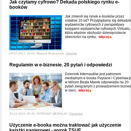
Jak czytamy cyfrowo? Dekada polskiego rynku e-
booków
Jak zmienił się rynek e-booków przez
ostatnie 10 lat? Przyglądamy się dekadzi
wydawnictw cyfrowych z perspektywy
księgarni wydawnictw cyfrowych Virtualo,
która właśnie obchodzi dziesięciolecie
obecności na rynku.
więcej
05-07-2017, 10:00, Martyna Bednarczyk,
Lifestyle
Regulamin w e-biznesie. 20 pytań i odpowiedzi
Dziennik Internautów jest patronem
medialnym e-booka Paylane i Cyberlaw.p
w którym Beata Marek odpowiada na 20
pytań związanym z prowadzeniem bizne
w sieci.
więcej
Pressmaster / Shutterstock
30-12-2016, 06:35, PATRONAT MEDIALNY,
Pieniądze
Użyczenie e-booka można traktować jak użyczenie
książki papierowej - wyrok TSUE