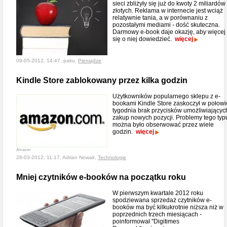
sieci zbliżyły się już do kwoty 2 miliardów
złotych. Reklama w internecie jest wciąż
relatywnie tania, a w porównaniu z
pozostałymi mediami - dość skuteczna.
Darmowy e-book daje okazję, aby więcej
się o niej dowiedzieć.
więcej
09-05-2012, 14:47, paku,
Pieniądze
Kindle Store zablokowany przez kilka godzin
Użytkowników popularnego sklepu z e-
bookami Kindle Store zaskoczył w połowi
tygodnia brak przycisków umożliwiającyc
zakup nowych pozycji. Problemy tego typ
można było obserwować przez wiele
godzin.
więcej
Amazon
28-03-2012, 11:17, Adrian Nowak,
Technologie
Mniej czytników e-booków na początku roku
W pierwszym kwartale 2012 roku
spodziewana sprzedaż czytników e-
booków ma być kilkukrotnie niższa niż w
poprzednich trzech miesiącach -
poinformował "Digitimes