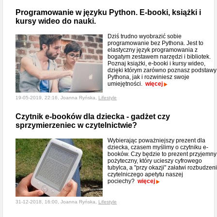
Programowanie w języku Python. E-booki, książki i
kursy wideo do nauki.
Dziś trudno wyobrazić sobie
programowanie bez Pythona. Jest to
elastyczny język programowania z
bogatym zestawem narzędzi i bibliotek.
Poznaj książki, e-booki i kursy wideo,
dzięki którym zarówno poznasz podstawy
Pythona, jak i rozwiniesz swoje
umiejętności.
więcej
19-05-2019, 22:16, Joanna Ryńska,
Lifestyle
Czytnik e-booków dla dziecka - gadżet czy
sprzymierzeniec w czytelnictwie?
Wybierając poważniejszy prezent dla
dziecka, czasem myślimy o czytniku e-
booków. Czy będzie to prezent przyjemny 
pożyteczny, który ucieszy cyfrowego
tubylca, a "przy okazji" załatwi rozbudzen
czytelniczego apetytu naszej
pociechy?
więcej
31-12-2018, 16:00, Joanna Ryńska,
Lifestyle