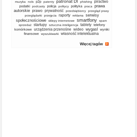
patronat DI
piractwo
p2p
muzyka
nols
patenty
phishing
prawa
podatki
policja
polityka
podcasty
politycy
praca
autorskie
prawo
prywatność
przedsiębiorcy
przegląd prasy
serwisy
raporty
przeglądarki
przejęcia
reklama
smartfony
społecznościowe
sklepy internetowe
spam
startupy
tablety
telefony
sprzedaż
sztuczna inteligencja
wygasl
urządzenia przenośne
wideo
komórkowe
wyniki
własność intelektualna
finansowe
wyszukiwarki
Więcej tagów