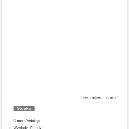
«
strona główna
-
do góry
^
Stopka
O nas
|
Redakcja
Wywiady
|
Porady