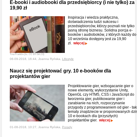
E-booki i audiobooki dla przedsiębiorcy (i nie tylko) za
19,90 zł
Inspiracja i wiedza praktyczna,
doświadczenia ludzi sukcesu i
przedsiębiorców, którzy poznali nie tylko
jasną stronę biznesu. Solidna porcja e-
booków i audioboków, z których każdy do
10 września dostępny jest za 19,90
zł.
więcej
Tina Franklin (lic. CC BY-SA 2.0)
06-09-2018, 16:44, Joanna Ryńska,
Lifestyle
Naucz się projektować gry. 10 e-booków dla
projektantów gier
Projektowanie gier, wzbogacanie gier o
nowe elementy, wykorzystanie Unity,
OpenGL czy HTM5, CSS i JavaScript do
tworzenia gier, publikowanie gier i
zarabianie na nich, rozpoczynanie
przygody z programowaniem od gier - tak
tematy znajdziecie w proponowanych dzi
10 e-bookach dla (przyszłych)
projektantów gier.
więcej
01-08-2018, 10:27, Joanna Ryńska,
Porady