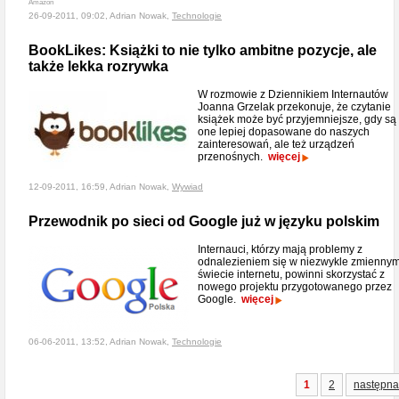
Amazon
26-09-2011, 09:02, Adrian Nowak,
Technologie
BookLikes: Książki to nie tylko ambitne pozycje, ale
także lekka rozrywka
W rozmowie z Dziennikiem Internautów
Joanna Grzelak przekonuje, że czytanie
książek może być przyjemniejsze, gdy są
one lepiej dopasowane do naszych
zainteresowań, ale też urządzeń
przenośnych.
więcej
12-09-2011, 16:59, Adrian Nowak,
Wywiad
Przewodnik po sieci od Google już w języku polskim
Internauci, którzy mają problemy z
odnalezieniem się w niezwykle zmienny
świecie internetu, powinni skorzystać z
nowego projektu przygotowanego przez
Google.
więcej
06-06-2011, 13:52, Adrian Nowak,
Technologie
1
2
następna