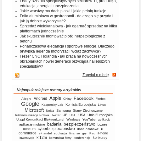
Leady B2B dla specjalistycznych sektorów: IT, produkcja,
edukacja, energia i ubezpieczenia
Jakie warstwy ma dach płaski i jakie pełnią funkcje
Folia aluminiowa w gastronomii - do czego się przyda i
jak ją dobrze wykorzystać?
Sprzedaż wielokanałowa - jak ogarnąć sprzedaż na kilku
platformach jednocześnie
Jak skutecznie montować płotki herpetologiczne z
betonu
Ponadczasowa elegancja i sportowe emocje. Dlaczego
brytyjska legenda motoryzacji wciąż zachwyca?
Frezer CNC Holandia - jak praca na nowoczesnych
obrabiarkach nowej generacji przyciąga najlepszych
specjalistów?
Zapytaj o ofertę
Najpopularniejsze tematy artykułów
Apple
Facebook
Android
Allegro
Chiny
Firefox
Google
Komisja Europejska
Kaspersky Lab
Linux
Microsoft
Samsung
Stany Zjednoczone
Nokia
UE
USA
Unia Europejska
Telekomunikacja Polska
Twitter
UKE
Windows
Urząd Komunikacji Elektronicznej
YouTube
aplikacje
bezpieczeństwo
badania
aplikacje mobilne
biznes
cyberbezpieczeństwo
e-
cenzura
dane osobowe
commerce
iPhone
e-handel
edukacja
finanse
gry
iPad
kf12m
konkursy
inwestycje
komunikat firmy
konferencje