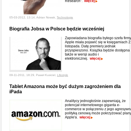
Research".
więcej
05-03-2012, 13:14, Adrian Nowak,
Technologie
Biografia Jobsa w Polsce będzie wcześniej
Zapowiadana biografia byłego szefa firm
Apple miała pojawić się w księgarniach 2
listopada. Datę premiery jednak
przyspieszono. Książka będzie dostępna
także w wersji audio i
elektronicznej.
więcej
09-11-2011, 18:29, Paweł Kusiciel,
Lifestyle
Tablet Amazona może być dużym zagrożeniem dla
iPada
Analitycy jednogłośnie zapewniają, że
potencjał internetowego giganta e-
commerce w połączeniu z jego agresywn
polityką cenową może pokrzyżować plan
Apple'a.
więcej