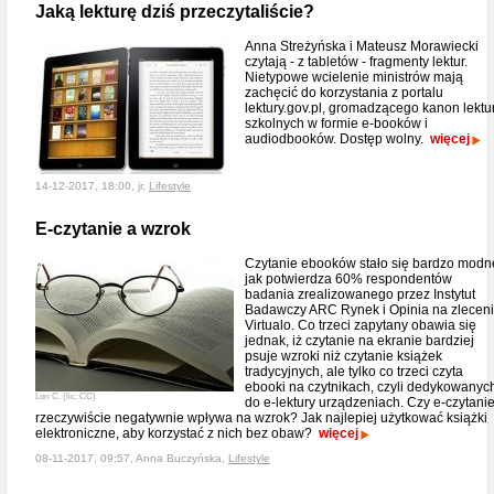
Jaką lekturę dziś przeczytaliście?
Anna Streżyńska i Mateusz Morawiecki
czytają - z tabletów - fragmenty lektur.
Nietypowe wcielenie ministrów mają
zachęcić do korzystania z portalu
lektury.gov.pl, gromadzącego kanon lektu
szkolnych w formie e-booków i
audiodbooków. Dostęp wolny.
więcej
14-12-2017, 18:00, jr,
Lifestyle
E-czytanie a wzrok
Czytanie ebooków stało się bardzo modn
jak potwierdza 60% respondentów
badania zrealizowanego przez Instytut
Badawczy ARC Rynek i Opinia na zlecen
Virtualo. Co trzeci zapytany obawia się
jednak, iż czytanie na ekranie bardziej
psuje wzroki niż czytanie książek
tradycyjnych, ale tylko co trzeci czyta
ebooki na czytnikach, czyli dedykowanyc
Lori C. (lic. CC)
do e-lektury urządzeniach. Czy e-czytani
rzeczywiście negatywnie wpływa na wzrok? Jak najlepiej użytkować książki
elektroniczne, aby korzystać z nich bez obaw?
więcej
08-11-2017, 09:57, Anna Buczyńska,
Lifestyle