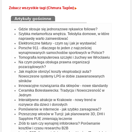
Zobacz wszystkie tagi (Chmura Tagów)
Artykuły gościnne
Gdzie stosuje się jednorazowe rękawice foliowe?
Szybka metamorfoza wnętrza. Tekstylia domowe, w które
naprawdę warto zainwestować
Elektroniczne faktury - czym są i jak je wystawiać
Porsche 911 - dlaczego to jeden z najcześciej
wynajmowanych samochodów sportowych w Polsce?
Tomografia komputerowa szczęki i żuchwy we Wrocławiu
Na czym polega obsługa prawna organizacji
pozarządowych?
Jak mądrze obniżyć koszty eksploatacji auta?
Nowoczesne systemy LPG w dobie zaawansowanych
silników
Innowacyjne rozwiązania dla sklepów - nowe standardy
Ceramika Bolesławiecka: Tradycja i Nowoczesność w
Jednym
Interaktywne atrakcje w Krakowie - nowy trend w
rozrywce dla dzieci i dorosłych
Pomówienie w internecie - jak szybko zareagować?
Przeszczep włosów w Turcji: jak planowanie 3D, DHI i
Sapphire FUE zmieniają leczenie
Zrób to sam czy wynajmij infobrokera? Porównanie
kosztów i czasu researchu B2B