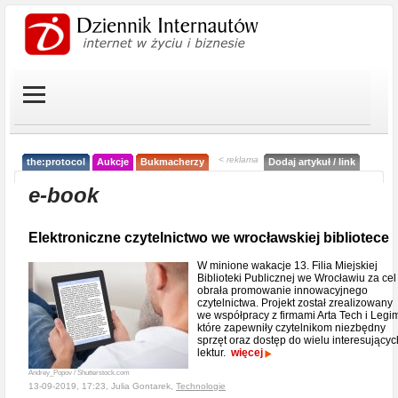
< reklama
the:protocol
Aukcje
Bukmacherzy
Dodaj artykuł / link
e-book
Elektroniczne czytelnictwo we wrocławskiej bibliotece
W minione wakacje 13. Filia Miejskiej
Biblioteki Publicznej we Wrocławiu za cel
obrała promowanie innowacyjnego
czytelnictwa. Projekt został zrealizowany
we współpracy z firmami Arta Tech i Legim
które zapewniły czytelnikom niezbędny
sprzęt oraz dostęp do wielu interesującyc
lektur.
więcej
Andrey_Popov / Shutterstock.com
13-09-2019, 17:23, Julia Gontarek,
Technologie