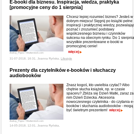
E-booki dla biznesu. Inspiracja, wiedza, praktyka
[promocyjne ceny do 1 sierpnia]
Chcesz lepiej rozumieć biznes? Jesteś w
dobrym miejscu! Sięgnij po książki pełne
inspiracji i praktycznej wiedzy, pozwalają
poznać i zrozumieć podstawy
współczesnego biznesu i czynników
sukcesu na obecnym rynku. Do 1 sierpni
wszystkie prezentowane e-booki w
promocyjnej cenie!
więcej
Andrey_Popov / Shutterstock.com
31-07-2018, 16:31, Joanna Ryńska,
Lifestyle
Prezenty dla czytelników e-booków i słuchaczy
audiobooków
Znasz kogoś, kto uwielbia czytać? Albo
chętnie słucha książek, np. w czasie
spaceru? Zbliża się Dzień Matki, zaraz za
nim Dzień Dziecka. Akcesoria
nowoczesnego czytelnika - do czytania e-
booków i słuchania audiobooków - mogą
być świetnym prezentem!
więcej
Andrey_Popov / Shutterstock.com
14-05-2018, 12:01, Joanna Ryńska,