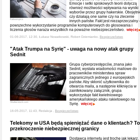
Emocje i setki spiskowych teorii dotyczą
również możliwości wpływania na wyniki
wyborów przez grupy hakerskie. Obojętni
czy działają one same czy na zlecenie
Kaboompics
innych państw. Fakt jest niezaprzeczalny 
powszechne wykorzystanie programów komputerowych do głosowania i
liczenia głosów naraża wszystkich na poważne niebezpieczeństwo.
więcej
01-06-2017, 12:30, Łukasz Nowatkowski, Robert Dziemianko,
Bezpieczeństwo
"Atak Trumpa na Syrię" - uwaga na nowy atak grupy
Sednit
Grupa cyberprzestępców, znana jako
Sednit, wysłała wiadomości mailowe do
pracowników ministerstwa spraw
zagranicznych jednego z europejskich
państw. Aby skłonić użytkownika do
otwarcia maila, a następnie kliknięcia w
zainfekowany załącznik, grupa
wykorzystuje fakt kwietniowego
amerykańskiego ataku rakietowego na
Shutterstock.com
Syrię.
więcej
16-05-2017, 11:43, Redakcja ,
Bezpieczeństwo
Telekomy w USA będą spieniężać dane o klientach? To
przekroczenie niebezpiecznej granicy
Dostawca internetu jest trochę jak lekarz.