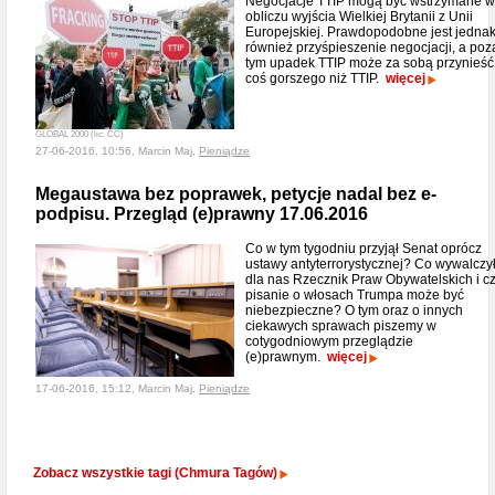
Negocjacje TTIP mogą być wstrzymane w
obliczu wyjścia Wielkiej Brytanii z Unii
Europejskiej. Prawdopodobne jest jedna
również przyśpieszenie negocjacji, a poz
tym upadek TTIP może za sobą przynieść
coś gorszego niż TTIP.
więcej
GLOBAL 2000 (lic. CC)
27-06-2016, 10:56, Marcin Maj,
Pieniądze
Megaustawa bez poprawek, petycje nadal bez e-
podpisu. Przegląd (e)prawny 17.06.2016
Co w tym tygodniu przyjął Senat oprócz
ustawy antyterrorystycznej? Co wywalczy
dla nas Rzecznik Praw Obywatelskich i c
pisanie o włosach Trumpa może być
niebezpieczne? O tym oraz o innych
ciekawych sprawach piszemy w
cotygodniowym przeglądzie
(e)prawnym.
więcej
17-06-2016, 15:12, Marcin Maj,
Pieniądze
Zobacz wszystkie tagi (Chmura Tagów)