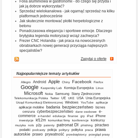
Folia aluminiowa w gastronomii - do czego się przyda i
jak ją dobrze wykorzystać?
Sprzedaż wielokanałowa - jak ogarnąć sprzedaż na kilku
platformach jednocześnie
Jak skutecznie montować płotki herpetologiczne z
betonu
Ponadczasowa elegancja i sportowe emocje. Dlaczego
brytyjska legenda motoryzacji wciąż zachwyca?
Frezer CNC Holandia - jak praca na nowoczesnych
obrabiarkach nowej generacji przyciąga najlepszych
specjalistów?
Zapytaj o ofertę
Najpopularniejsze tematy artykułów
Apple
Facebook
Android
Allegro
Chiny
Firefox
Google
Komisja Europejska
Kaspersky Lab
Linux
Microsoft
Samsung
Stany Zjednoczone
Nokia
UE
USA
Unia Europejska
Telekomunikacja Polska
Twitter
UKE
Windows
Urząd Komunikacji Elektronicznej
YouTube
aplikacje
bezpieczeństwo
badania
aplikacje mobilne
biznes
cyberbezpieczeństwo
e-
cenzura
dane osobowe
commerce
iPhone
e-handel
edukacja
finanse
gry
iPad
kf12m
konkursy
inwestycje
komunikat firmy
konferencje
patronat DI
piractwo
p2p
muzyka
nols
patenty
phishing
prawa
podatki
policja
polityka
podcasty
politycy
praca
autorskie
prawo
prywatność
przedsiębiorcy
przegląd prasy