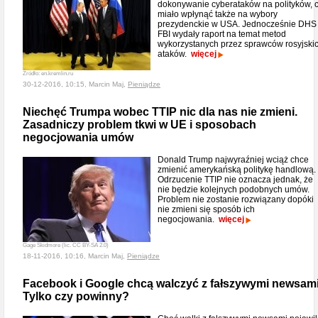
dokonywanie cyberataków na polityków, 
miało wpłynąć także na wybory
prezydenckie w USA. Jednocześnie DHS 
FBI wydały raport na temat metod
wykorzystanych przez sprawców rosyjski
ataków.
więcej
Źródło: en.kremlin.ru
30-12-2016, 10:15, Marcin Maj,
Pieniądze
Niechęć Trumpa wobec TTIP nic dla nas nie zmieni.
Zasadniczy problem tkwi w UE i sposobach
negocjowania umów
Donald Trump najwyraźniej wciąż chce
zmienić amerykańską politykę handlową.
Odrzucenie TTIP nie oznacza jednak, że
nie będzie kolejnych podobnych umów.
Problem nie zostanie rozwiązany dopóki
nie zmieni się sposób ich
negocjowania.
więcej
Gage Skidmore (lic. CC BY-SA 2.0)
18-11-2016, 10:16, Marcin Maj,
Pieniądze
Facebook i Google chcą walczyć z fałszywymi newsami
Tylko czy powinny?