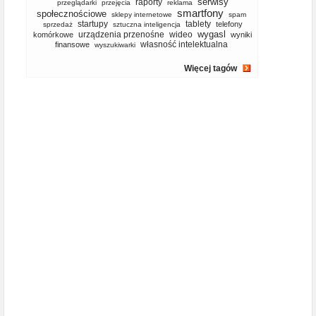
serwisy
raporty
przeglądarki
przejęcia
reklama
smartfony
społecznościowe
sklepy internetowe
spam
startupy
tablety
telefony
sprzedaż
sztuczna inteligencja
wygasl
urządzenia przenośne
wideo
komórkowe
wyniki
własność intelektualna
finansowe
wyszukiwarki
Więcej tagów