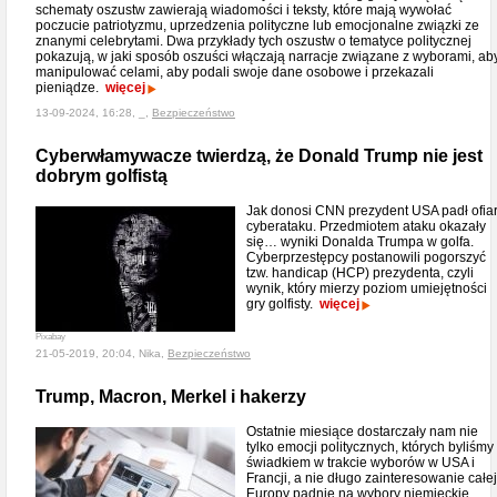
schematy oszustw zawierają wiadomości i teksty, które mają wywołać
poczucie patriotyzmu, uprzedzenia polityczne lub emocjonalne związki ze
znanymi celebrytami. Dwa przykłady tych oszustw o ​​tematyce politycznej
pokazują, w jaki sposób oszuści włączają narracje związane z wyborami, ab
manipulować celami, aby podali swoje dane osobowe i przekazali
pieniądze.
więcej
13-09-2024, 16:28, _,
Bezpieczeństwo
Cyberwłamywacze twierdzą, że Donald Trump nie jest
dobrym golfistą
Jak donosi CNN prezydent USA padł ofia
cyberataku. Przedmiotem ataku okazały
się… wyniki Donalda Trumpa w golfa.
Cyberprzestępcy postanowili pogorszyć
tzw. handicap (HCP) prezydenta, czyli
wynik, który mierzy poziom umiejętności
gry golfisty.
więcej
Pixabay
21-05-2019, 20:04, Nika,
Bezpieczeństwo
Trump, Macron, Merkel i hakerzy
Ostatnie miesiące dostarczały nam nie
tylko emocji politycznych, których byliśmy
świadkiem w trakcie wyborów w USA i
Francji, a nie długo zainteresowanie całej
Europy padnie na wybory niemieckie.