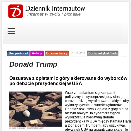
< reklama
the:protocol
Aukcje
Bukmacherzy
Dodaj artykuł / link
Donald Trump
Oszustwa z opłatami z góry skierowane do wyborców
po debacie prezydenckiej w USA
Wraz z nasilaniem się kampanii
politycznych, cyberprzestępcy stosują
coraz bardziej wyrafinowane taktyki, aby
wykorzystywać naiwność wyborców.
Chociaż oszustwa z opłatą z góry nie są
niczym nowym, to cyberprzestępcy
wykorzystują niedawną debatę
prezydencką w USA między Kamalą Harri
a Donaldem Trumpem, aby oszukiwać
mouse in danger, Shutterstock.com
obywateli USA na gigantyczną skalę. Te