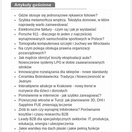
Artykuły gościnne
Gdzie stosuje się jednorazowe rękawice foliowe?
Szybka metamorfoza wnętrza. Tekstylia domowe, w które
naprawdę warto zainwestować
Elektroniczne faktury - czym są i jak je wystawiać
Porsche 911 - dlaczego to jeden z najcześciej
wynajmowanych samochodów sportowych w Polsce?
Tomografia komputerowa szczęki i żuchwy we Wrocławiu
Na czym polega obsługa prawna organizacji
pozarządowych?
Jak mądrze obniżyć koszty eksploatacji auta?
Nowoczesne systemy LPG w dobie zaawansowanych
silników
Innowacyjne rozwiązania dla sklepów - nowe standardy
Ceramika Bolesławiecka: Tradycja i Nowoczesność w
Jednym
Interaktywne atrakcje w Krakowie - nowy trend w
rozrywce dla dzieci i dorosłych
Pomówienie w internecie - jak szybko zareagować?
Przeszczep włosów w Turcji: jak planowanie 3D, DHI i
Sapphire FUE zmieniają leczenie
Zrób to sam czy wynajmij infobrokera? Porównanie
kosztów i czasu researchu B2B
Leady B2B dla specjalistycznych sektorów: IT, produkcja,
edukacja, energia i ubezpieczenia
Jakie warstwy ma dach płaski i jakie pełnią funkcje