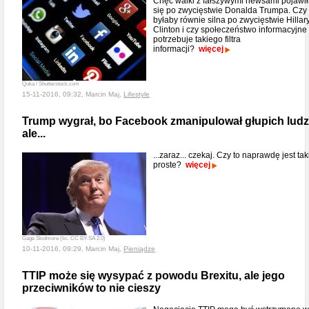
Chęć walki z fałszywymi newsami pojawi
się po zwycięstwie Donalda Trumpa. Czy
byłaby równie silna po zwycięstwie Hillar
Clinton i czy społeczeństwo informacyjne
potrzebuje takiego filtra
informacji?
więcej
Quka / Shutterstock.com
15-11-2016, 09:32, Marcin Maj,
Lifestyle
Trump wygrał, bo Facebook zmanipulował głupich ludzi
ale...
...zaraz... czekaj. Czy to naprawdę jest tak
proste?
więcej
Gage Skidmore (lic. CC BY-SA 2.0)
10-11-2016, 09:29, Marcin Maj,
Pieniądze
TTIP może się wysypać z powodu Brexitu, ale jego
przeciwników to nie cieszy