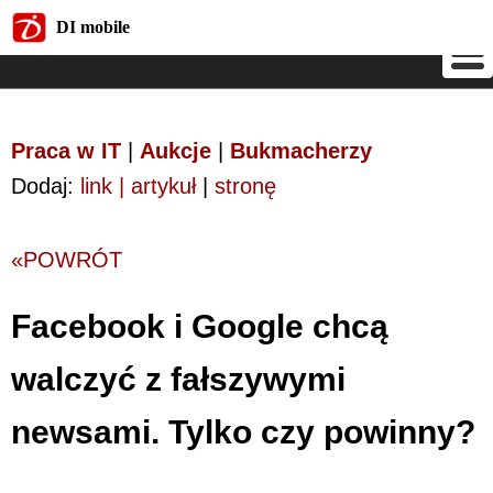
DI mobile
DI mobile
Praca w IT
|
Aukcje
|
Bukmacherzy
Dodaj:
link | artykuł
|
stronę
«POWRÓT
Facebook i Google chcą
walczyć z fałszywymi
newsami. Tylko czy powinny?