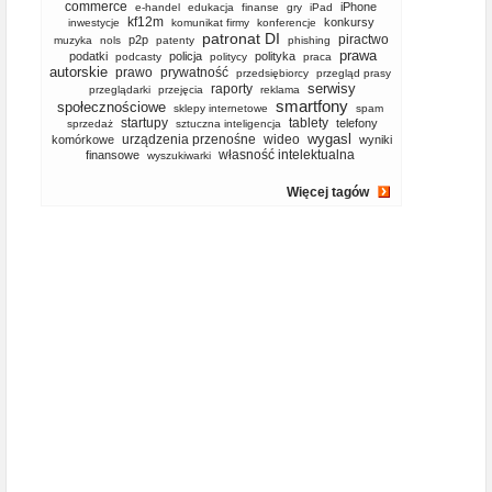
commerce
iPhone
e-handel
edukacja
finanse
gry
iPad
kf12m
konkursy
inwestycje
komunikat firmy
konferencje
patronat DI
piractwo
p2p
muzyka
nols
patenty
phishing
prawa
podatki
policja
polityka
podcasty
politycy
praca
autorskie
prawo
prywatność
przedsiębiorcy
przegląd prasy
serwisy
raporty
przeglądarki
przejęcia
reklama
smartfony
społecznościowe
sklepy internetowe
spam
startupy
tablety
telefony
sprzedaż
sztuczna inteligencja
wygasl
urządzenia przenośne
wideo
komórkowe
wyniki
własność intelektualna
finansowe
wyszukiwarki
Więcej tagów