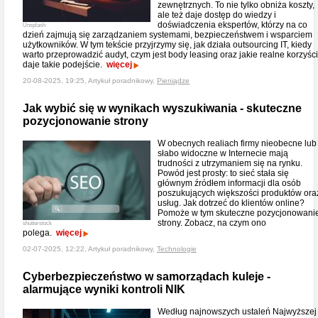
zewnętrznych. To nie tylko obniża koszty,
ale też daje dostęp do wiedzy i
doświadczenia ekspertów, którzy na co
Unsplash
dzień zajmują się zarządzaniem systemami, bezpieczeństwem i wsparciem
użytkowników. W tym tekście przyjrzymy się, jak działa outsourcing IT, kiedy
warto przeprowadzić audyt, czym jest body leasing oraz jakie realne korzyści
daje takie podejście.
więcej
20-08-2025, 19:25, Artykuł poradnikowy,
Pieniądze
Jak wybić się w wynikach wyszukiwania - skuteczne
pozycjonowanie strony
W obecnych realiach firmy nieobecne lub
słabo widoczne w Internecie mają
trudności z utrzymaniem się na rynku.
Powód jest prosty: to sieć stała się
głównym źródłem informacji dla osób
poszukujących większości produktów ora
usług. Jak dotrzeć do klientów online?
Pomoże w tym skuteczne pozycjonowani
strony. Zobacz, na czym ono
shutterstock
polega.
więcej
02-07-2025, 12:22, Artykuł poradnikowy,
Technologie
Cyberbezpieczeństwo w samorządach kuleje -
alarmujące wyniki kontroli NIK
Według najnowszych ustaleń Najwyższej