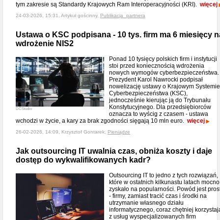
tym zakresie są Standardy Krajowych Ram Interoperacyjności (KRI).
więcej
24-03-2026, 15:31, Artykuł gościnny,
Publikacja_partnera
Ustawa o KSC podpisana - 10 tys. firm ma 6 miesięcy n
wdrożenie NIS2
Ponad 10 tysięcy polskich firm i instytucji
stoi przed koniecznością wdrożenia
nowych wymogów cyberbezpieczeństwa.
Prezydent Karol Nawrocki podpisał
nowelizację ustawy o Krajowym Systemie
Cyberbezpieczeństwa (KSC),
jednocześnie kierując ją do Trybunału
Konstytucyjnego. Dla przedsiębiorców
DCStudio
oznacza to wyścig z czasem - ustawa
wchodzi w życie, a kary za brak zgodności sięgają 10 mln euro.
więcej
26-02-2026, 14:09, Krzysztof Gontarek,
Pieniądze
Jak outsourcing IT uwalnia czas, obniża koszty i daje
dostęp do wykwalifikowanych kadr?
Outsourcing IT to jedno z tych rozwiązań,
które w ostatnich kilkunastu latach mocno
zyskało na popularności. Powód jest pros
- firmy, zamiast tracić czas i środki na
utrzymanie własnego działu
informatycznego, coraz chętniej korzystaj
z usług wyspecjalizowanych firm