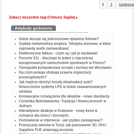
1
2
następna
Zobacz wszystkie tagi (Chmura Tagów)
Artykuły gościnne
Gdzie stosuje się jednorazowe rękawice foliowe?
Szybka metamorfoza wnętrza. Tekstylia domowe, w które
naprawdę warto zainwestować
Elektroniczne faktury - czym są i jak je wystawiać
Porsche 911 - dlaczego to jeden z najcześciej
wynajmowanych samochodów sportowych w Polsce?
Tomografia komputerowa szczęki i żuchwy we Wrocławiu
Na czym polega obsługa prawna organizacji
pozarządowych?
Jak mądrze obniżyć koszty eksploatacji auta?
Nowoczesne systemy LPG w dobie zaawansowanych
silników
Innowacyjne rozwiązania dla sklepów - nowe standardy
Ceramika Bolesławiecka: Tradycja i Nowoczesność w
Jednym
Interaktywne atrakcje w Krakowie - nowy trend w
rozrywce dla dzieci i dorosłych
Pomówienie w internecie - jak szybko zareagować?
Przeszczep włosów w Turcji: jak planowanie 3D, DHI i
Sapphire FUE zmieniają leczenie