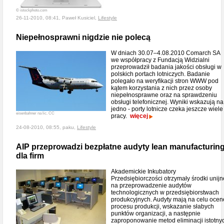
© istockphoto.com
26-11-2010, 08:41, Paweł Kusiciel,
Lifestyle
Niepełnosprawni nigdzie nie polecą
W dniach 30.07–4.08.2010 Comarch SA
we współpracy z Fundacją Widzialni
przeprowadził badania jakości obsługi w
polskich portach lotniczych. Badanie
polegało na weryfikacji stron WWW pod
kątem korzystania z nich przez osoby
niepełnosprawne oraz na sprawdzeniu
obsługi telefonicznej. Wyniki wskazują na
jedno - porty lotnicze czeka jeszcze wiele
eisenbahner na lic. CC
pracy.
więcej
24-08-2010, 08:55, paku,
Lifestyle
AIP przeprowadzi bezpłatne audyty lean manufacturin
dla firm
Akademickie Inkubatory
Przedsiębiorczości otrzymały środki unijn
na przeprowadzenie audytów
technologicznych w przedsiębiorstwach
produkcyjnych. Audyty mają na celu ocen
procesu produkcji, wskazanie słabych
punktów organizacji, a następnie
zaproponowanie metod eliminacji istotny