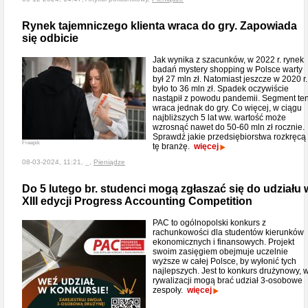
Rynek tajemniczego klienta wraca do gry. Zapowiada
się odbicie
Jak wynika z szacunków, w 2022 r. rynek
badań mystery shopping w Polsce warty
był 27 mln zł. Natomiast jeszcze w 2020 r.
było to 36 mln zł. Spadek oczywiście
nastąpił z powodu pandemii. Segment te
wraca jednak do gry. Co więcej, w ciągu
najbliższych 5 lat ww. wartość może
wzrosnąć nawet do 50-60 mln zł rocznie.
Sprawdź jakie przedsiębiorstwa rozkręcą
Freepik
tę branżę.
więcej
08-03-2024, 11:21, _,
Pieniądze
Do 5 lutego br. studenci mogą zgłaszać się do udziału 
XIII edycji Progress Accounting Competition
PAC to ogólnopolski konkurs z
rachunkowości dla studentów kierunków
ekonomicznych i finansowych. Projekt
swoim zasięgiem obejmuje uczelnie
wyższe w całej Polsce, by wyłonić tych
najlepszych. Jest to konkurs drużynowy, 
rywalizacji mogą brać udział 3-osobowe
zespoły.
więcej