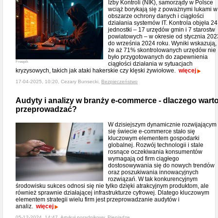
Izby Kontroli (NIK), samorządy w Polsce
wciąż borykają się z poważnymi lukami w
obszarze ochrony danych i ciągłości
działania systemów IT. Kontrola objęła 24
jednostki – 17 urzędów gmin i 7 starostw
powiatowych – w okresie od stycznia 202
do września 2024 roku. Wyniki wskazują,
że aż 71% skontrolowanych urzędów nie
było przygotowanych do zapewnienia
Freepik
ciągłości działania w sytuacjach
kryzysowych, takich jak ataki hakerskie czy klęski żywiołowe.
więcej
17-04-2025, 10:20, Cezary Bunsecki,
Bezpieczeństwo
Audyty i analizy w branży e-commerce - dlaczego wart
przeprowadzać?
W dzisiejszym dynamicznie rozwijającym
się świecie e-commerce stało się
kluczowym elementem gospodarki
globalnej. Rozwój technologii i stale
rosnące oczekiwania konsumentów
wymagają od firm ciągłego
dostosowywania się do nowych trendów
oraz poszukiwania innowacyjnych
rozwiązań. W tak konkurencyjnym
środowisku sukces odnosi się nie tylko dzięki atrakcyjnym produktom, ale
również sprawnie działającej infrastrukturze cyfrowej. Dlatego kluczowym
elementem strategii wielu firm jest przeprowadzanie audytów i
analiz.
więcej
05-12-2024, 14:47, Artykuł poradnikowy,
Pieniądze