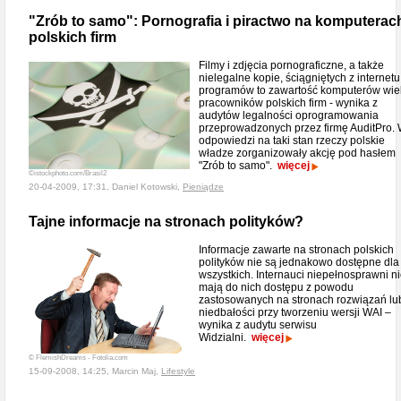
"Zrób to samo": Pornografia i piractwo na komputerac
polskich firm
Filmy i zdjęcia pornograficzne, a także
nielegalne kopie, ściągniętych z internetu
programów to zawartość komputerów wie
pracowników polskich firm - wynika z
audytów legalności oprogramowania
przeprowadzonych przez firmę AuditPro.
odpowiedzi na taki stan rzeczy polskie
władze zorganizowały akcję pod hasłem
"Zrób to samo".
więcej
©istockphoto.com/Brasil2
20-04-2009, 17:31, Daniel Kotowski,
Pieniądze
Tajne informacje na stronach polityków?
Informacje zawarte na stronach polskich
polityków nie są jednakowo dostępne dla
wszystkich. Internauci niepełnosprawni n
mają do nich dostępu z powodu
zastosowanych na stronach rozwiązań lu
niedbałości przy tworzeniu wersji WAI –
wynika z audytu serwisu
Widzialni.
więcej
© FlemishDreams - Fotolia.com
15-09-2008, 14:25, Marcin Maj,
Lifestyle