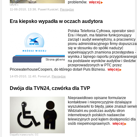
problemów.
więcej
laffy4k's
11-06-2010, 13:36, Paweł Kusiciel,
Pieniądze
Era kiepsko wypadła w oczach audytora
Polska Telefonia Cyfrowa, operator sieci
Era i Heyah, ma fatalnie funkcjonujący
zarząd i audyt wewnętrzny, a pracownicy
pionu administracyjnego firmy dopuszczal
się w stosunku do spółki nadużyć
wypełniających znamiona przestępstwa -
wynika z tajnego raportu przygotowaneg
na podstawie wyników audytów i śledztw
przeprowadzonych w PTC przez
PricewaterhouseCoopers, do którego dotarł Puls Biznesu.
więcej
14-05-2010, 11:40, Forsal.pl,
Pieniądze
Dwója dla TVN24, czwórka dla TVP
Nieprawidłowo opisane formularze
kontaktowe i nieprecyzyjnie działające
wyszukiwarki to błędy, jakie znalazł serwi
Widzialni.eu podczas audytu stron
internetowych polskich nadawców
telewizyjnych pod kątem dostępności dla
osób niepełnosprawnych.
więcej
Daquella manera na lic. CC