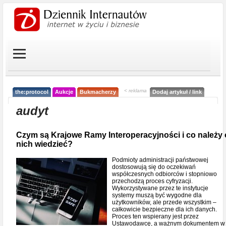
< reklama
the:protocol
Aukcje
Bukmacherzy
Dodaj artykuł / link
audyt
Czym są Krajowe Ramy Interoperacyjności i co należy 
nich wiedzieć?
Podmioty administracji państwowej
dostosowują się do oczekiwań
współczesnych odbiorców i stopniowo
przechodzą proces cyfryzacji.
Wykorzystywane przez te instytucje
systemy muszą być wygodne dla
użytkowników, ale przede wszystkim –
całkowicie bezpieczne dla ich danych.
Proces ten wspierany jest przez
Ustawodawcę, a ważnym dokumentem w