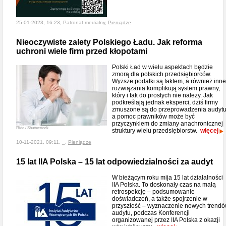
25-01-2023, 16:23, Patronat medialny,
Pieniądze
Nieoczywiste zalety Polskiego Ładu. Jak reforma
uchroni wiele firm przed kłopotami
Polski Ład w wielu aspektach będzie
zmorą dla polskich przedsiębiorców.
Wyższe podatki są faktem, a również inne
rozwiązania komplikują system prawny,
który i tak do prostych nie należy. Jak
podkreślają jednak eksperci, dziś firmy
zmuszone są do przeprowadzenia audytu
a pomoc prawników może być
przyczynkiem do zmiany anachronicznej
Rido / Shutterstock
struktury wielu przedsiębiorstw.
więcej
10-11-2021, 09:11, _,
Pieniądze
15 lat IIA Polska – 15 lat odpowiedzialności za audyt
W bieżącym roku mija 15 lat działalności
IIA Polska. To doskonały czas na małą
retrospekcję – podsumowanie
doświadczeń, a także spojrzenie w
przyszłość – wyznaczenie nowych trend
audytu, podczas Konferencji
organizowanej przez IIA Polska z okazji