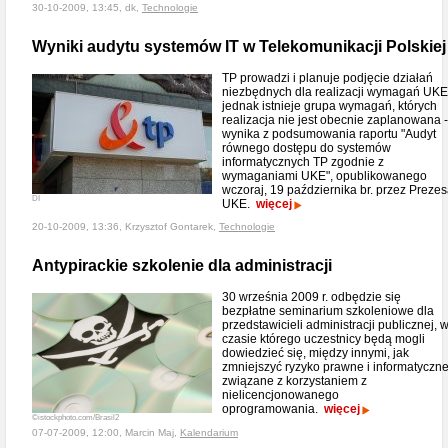
30-10-2009, 13:45, dk,
Technologie
Wyniki audytu systemów IT w Telekomunikacji Polskiej
TP prowadzi i planuje podjęcie działań
niezbędnych dla realizacji wymagań UKE
jednak istnieje grupa wymagań, których
realizacja nie jest obecnie zaplanowana -
wynika z podsumowania raportu "Audyt
równego dostępu do systemów
informatycznych TP zgodnie z
wymaganiami UKE", opublikowanego
wczoraj, 19 października br. przez Preze
DI
UKE.
więcej
20-10-2009, 13:36, Krzysztof Gontarek,
Technologie
Antypirackie szkolenie dla administracji
30 września 2009 r. odbędzie się
bezpłatne seminarium szkoleniowe dla
przedstawicieli administracji publicznej, 
czasie którego uczestnicy będą mogli
dowiedzieć się, między innymi, jak
zmniejszyć ryzyko prawne i informatyczn
związane z korzystaniem z
nielicencjonowanego
oprogramowania.
więcej
©istockphoto.com/Brasil2
07-07-2009, 12:00, Marcin Maj,
Kalendarium