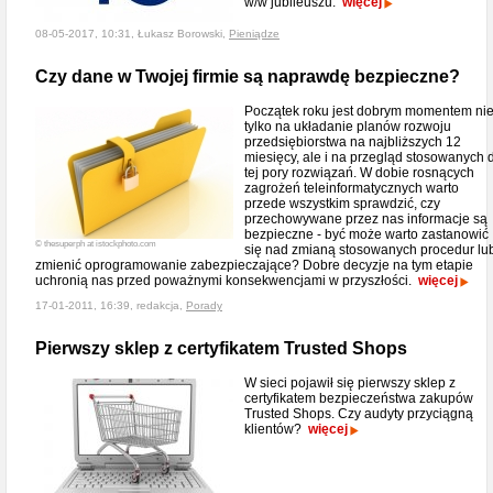
w/w jubileuszu.
więcej
08-05-2017, 10:31, Łukasz Borowski,
Pieniądze
Czy dane w Twojej firmie są naprawdę bezpieczne?
Początek roku jest dobrym momentem ni
tylko na układanie planów rozwoju
przedsiębiorstwa na najbliższych 12
miesięcy, ale i na przegląd stosowanych 
tej pory rozwiązań. W dobie rosnących
zagrożeń teleinformatycznych warto
przede wszystkim sprawdzić, czy
przechowywane przez nas informacje są
bezpieczne - być może warto zastanowić
© thesuperph at istockphoto.com
się nad zmianą stosowanych procedur lu
zmienić oprogramowanie zabezpieczające? Dobre decyzje na tym etapie
uchronią nas przed poważnymi konsekwencjami w przyszłości.
więcej
17-01-2011, 16:39, redakcja,
Porady
Pierwszy sklep z certyfikatem Trusted Shops
W sieci pojawił się pierwszy sklep z
certyfikatem bezpieczeństwa zakupów
Trusted Shops. Czy audyty przyciągną
klientów?
więcej