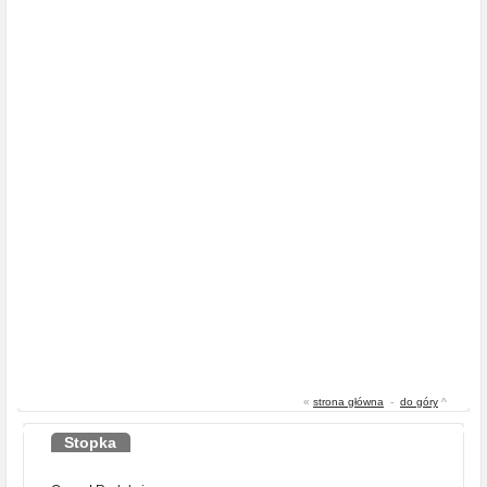
«
strona główna
-
do góry
^
Stopka