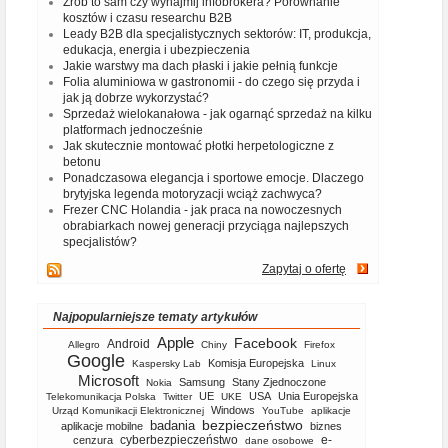
Zrób to sam czy wynajmij infobrokera? Porównanie
kosztów i czasu researchu B2B
Leady B2B dla specjalistycznych sektorów: IT, produkcja,
edukacja, energia i ubezpieczenia
Jakie warstwy ma dach płaski i jakie pełnią funkcje
Folia aluminiowa w gastronomii - do czego się przyda i
jak ją dobrze wykorzystać?
Sprzedaż wielokanałowa - jak ogarnąć sprzedaż na kilku
platformach jednocześnie
Jak skutecznie montować płotki herpetologiczne z
betonu
Ponadczasowa elegancja i sportowe emocje. Dlaczego
brytyjska legenda motoryzacji wciąż zachwyca?
Frezer CNC Holandia - jak praca na nowoczesnych
obrabiarkach nowej generacji przyciąga najlepszych
specjalistów?
Zapytaj o ofertę
Najpopularniejsze tematy artykułów
Apple
Facebook
Android
Allegro
Chiny
Firefox
Google
Komisja Europejska
Kaspersky Lab
Linux
Microsoft
Samsung
Stany Zjednoczone
Nokia
UE
USA
Unia Europejska
Telekomunikacja Polska
Twitter
UKE
Windows
Urząd Komunikacji Elektronicznej
YouTube
aplikacje
bezpieczeństwo
badania
aplikacje mobilne
biznes
cyberbezpieczeństwo
e-
cenzura
dane osobowe