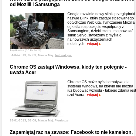
od Mozilli i Samsunga
Google rozwinie nowy silnik przeglądarki
nazwie Blink, który zastąpi stosowanego
dotychczas WebKita. Tymczasem Mozilla
ogłosiła rozpoczęcie współpracy z
Samsungiem, dzięki czemu ma powstać
silnik Servo, stworzony z myślą o
najnowszych urządzeniach
mobilnych.
więcej
Tony Harrison (CC BY-SA 2.0)
04-04-2013, 09:03, Marcin Maj,
Technologie
Chrome OS zastąpi Windowsa, kiedy ten polegnie -
uważa Acer
Chrome OS może być alternatywą dla
systemu Windows, na którym nie można
już budować wzrostu - takiego zdania jest
szef Acera.
więcej
29-01-2013, 09:09, Marcin Maj,
Pieniądze
Zapamiętaj raz na zawsze: Facebook to nie kameleon,