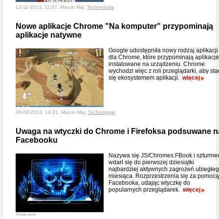
13-11-2013, 11:07, Marcin Maj,
Technologie
Nowe aplikacje Chrome "Na komputer" przypominają
aplikacje natywne
Google udostępniła nowy rodzaj aplikacji
dla Chrome, które przypominają aplikacje
instalowane na urządzeniu. Chrome
wychodzi więc z roli przeglądarki, aby sta
się ekosystemem aplikacji.
więcej
06-09-2013, 14:31, Marcin Maj,
Technologie
Uwaga na wtyczki do Chrome i Firefoksa podsuwane n
Facebooku
Nazywa się JS/Chromex.FBook i szturm
wdarł się do pierwszej dziesiątki
najbardziej aktywnych zagrożeń ubiegłe
miesiąca. Rozprzestrzenia się za pomocą
Facebooka, udając wtyczkę do
popularnych przeglądarek.
więcej
Shutterstock