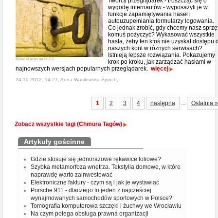
Twórcy przeglądarek - troszcząc się o
wygodę internautów - wyposażyli je w
funkcje zapamiętywania haseł i
autouzupełniania formularzy logowania.
Co jednak zrobić, gdy chcemy nasz sprzę
komuś pożyczyć? Wykasować wszystkie
hasła, żeby ten ktoś nie uzyskał dostępu 
naszych kont w różnych serwisach?
Istnieją lepsze rozwiązania. Pokazujemy
Mirko Macari na lic CC
krok po kroku, jak zarządzać hasłami w
najnowszych wersjach popularnych przeglądarek.
więcej
24-10-2012, 14:27, Anna Wasilewska-Śpioch,
...
1
2
3
4
następna
Ostatnia »
Zobacz wszystkie tagi (Chmura Tagów)
Artykuły gościnne
Gdzie stosuje się jednorazowe rękawice foliowe?
Szybka metamorfoza wnętrza. Tekstylia domowe, w które
naprawdę warto zainwestować
Elektroniczne faktury - czym są i jak je wystawiać
Porsche 911 - dlaczego to jeden z najcześciej
wynajmowanych samochodów sportowych w Polsce?
Tomografia komputerowa szczęki i żuchwy we Wrocławiu
Na czym polega obsługa prawna organizacji