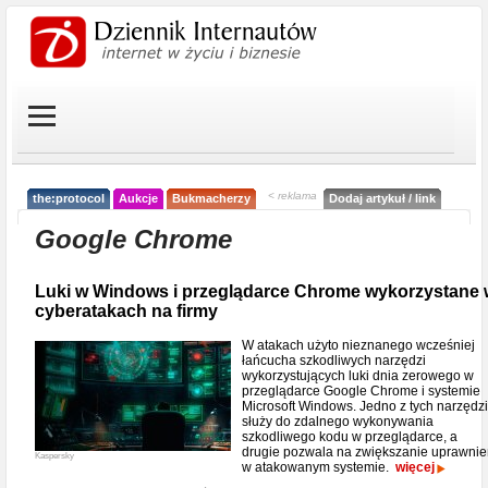
< reklama
the:protocol
Aukcje
Bukmacherzy
Dodaj artykuł / link
Google Chrome
Luki w Windows i przeglądarce Chrome wykorzystane 
cyberatakach na firmy
W atakach użyto nieznanego wcześniej
łańcucha szkodliwych narzędzi
wykorzystujących luki dnia zerowego w
przeglądarce Google Chrome i systemie
Microsoft Windows. Jedno z tych narzędzi
służy do zdalnego wykonywania
szkodliwego kodu w przeglądarce, a
drugie pozwala na zwiększanie uprawni
Kaspersky
w atakowanym systemie.
więcej