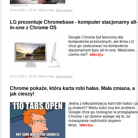
Shutterstock.com
16-01-2014, 10:42, Marcin Maj,
Technologie
LG prezentuje Chromebase - komputer stacjonarny all-
in-one z Chrome OS
Google Chrome był tworzony dla
komputerów przenośnych, ale firma LG
chce go zastosować na komputerze
stacjonarnym typu all-in-one. Właściwie...
czemu nie?
więcej
18-12-2013, 10:35, Marcin Maj,
Technologie
Chrome pokaże, która karta robi hałas. Mała zmiana, a
jak cieszy!
Jedna z kilkudziesięciu kart robi hałas i ja
ją znaleźć? Wielu ludzi zna ten problem.
Google chce go rozwiązać w przeglądarc
Chrome i aż dziwne wydaje się to, że
rozwiązanie nadchodzi dopiero
teraz.
więcej