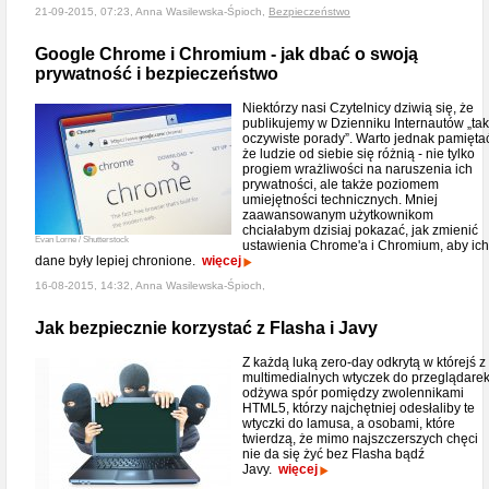
21-09-2015, 07:23, Anna Wasilewska-Śpioch,
Bezpieczeństwo
Google Chrome i Chromium - jak dbać o swoją
prywatność i bezpieczeństwo
Niektórzy nasi Czytelnicy dziwią się, że
publikujemy w Dzienniku Internautów „tak
oczywiste porady”. Warto jednak pamięta
że ludzie od siebie się różnią - nie tylko
progiem wrażliwości na naruszenia ich
prywatności, ale także poziomem
umiejętności technicznych. Mniej
zaawansowanym użytkownikom
chciałabym dzisiaj pokazać, jak zmienić
Evan Lorne / Shutterstock
ustawienia Chrome'a i Chromium, aby ich
dane były lepiej chronione.
więcej
16-08-2015, 14:32, Anna Wasilewska-Śpioch,
Jak bezpiecznie korzystać z Flasha i Javy
Z każdą luką zero-day odkrytą w którejś z
multimedialnych wtyczek do przeglądare
odżywa spór pomiędzy zwolennikami
HTML5, którzy najchętniej odesłaliby te
wtyczki do lamusa, a osobami, które
twierdzą, że mimo najszczerszych chęci
nie da się żyć bez Flasha bądź
Javy.
więcej