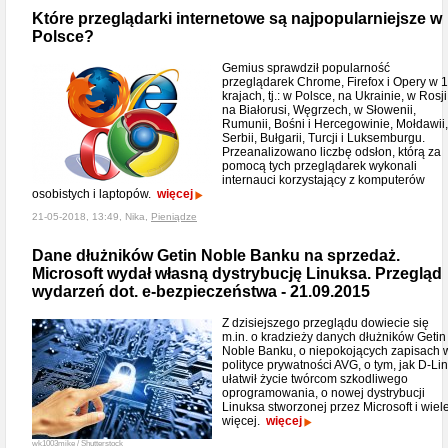
Które przeglądarki internetowe są najpopularniejsze w
Polsce?
Gemius sprawdził popularność
przeglądarek Chrome, Firefox i Opery w 
krajach, tj.: w Polsce, na Ukrainie, w Rosji
na Białorusi, Węgrzech, w Słowenii,
Rumunii, Bośni i Hercegowinie, Mołdawii,
Serbii, Bułgarii, Turcji i Luksemburgu.
Przeanalizowano liczbę odsłon, którą za
pomocą tych przeglądarek wykonali
internauci korzystający z komputerów
osobistych i laptopów.
więcej
21-05-2018, 13:49, Nika,
Pieniądze
Dane dłużników Getin Noble Banku na sprzedaż.
Microsoft wydał własną dystrybucję Linuksa. Przegląd
wydarzeń dot. e-bezpieczeństwa - 21.09.2015
Z dzisiejszego przeglądu dowiecie się
m.in. o kradzieży danych dłużników Getin
Noble Banku, o niepokojących zapisach 
polityce prywatności AVG, o tym, jak D-Li
ułatwił życie twórcom szkodliwego
oprogramowania, o nowej dystrybucji
Linuksa stworzonej przez Microsoft i wiel
więcej.
więcej
wk1003mike / Shutterstock