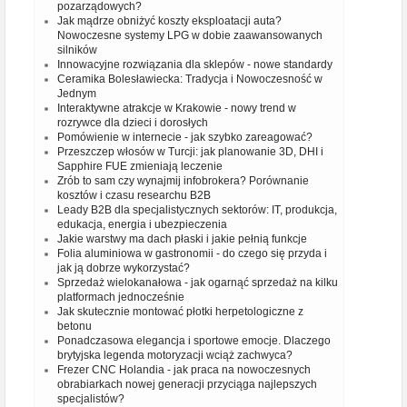
pozarządowych?
Jak mądrze obniżyć koszty eksploatacji auta?
Nowoczesne systemy LPG w dobie zaawansowanych
silników
Innowacyjne rozwiązania dla sklepów - nowe standardy
Ceramika Bolesławiecka: Tradycja i Nowoczesność w
Jednym
Interaktywne atrakcje w Krakowie - nowy trend w
rozrywce dla dzieci i dorosłych
Pomówienie w internecie - jak szybko zareagować?
Przeszczep włosów w Turcji: jak planowanie 3D, DHI i
Sapphire FUE zmieniają leczenie
Zrób to sam czy wynajmij infobrokera? Porównanie
kosztów i czasu researchu B2B
Leady B2B dla specjalistycznych sektorów: IT, produkcja,
edukacja, energia i ubezpieczenia
Jakie warstwy ma dach płaski i jakie pełnią funkcje
Folia aluminiowa w gastronomii - do czego się przyda i
jak ją dobrze wykorzystać?
Sprzedaż wielokanałowa - jak ogarnąć sprzedaż na kilku
platformach jednocześnie
Jak skutecznie montować płotki herpetologiczne z
betonu
Ponadczasowa elegancja i sportowe emocje. Dlaczego
brytyjska legenda motoryzacji wciąż zachwyca?
Frezer CNC Holandia - jak praca na nowoczesnych
obrabiarkach nowej generacji przyciąga najlepszych
specjalistów?