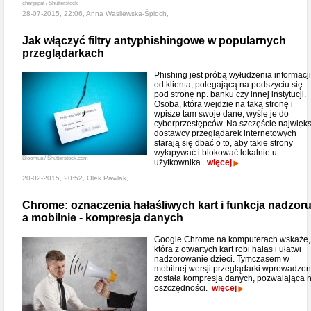
chanpipat / Shutterstock
28-07-2015, 22:06, Anna Wasilewska-Śpioch,
Jak włączyć filtry antyphishingowe w popularnych
przeglądarkach
Phishing jest próbą wyłudzenia informacji
od klienta, polegającą na podszyciu się
pod stronę np. banku czy innej instytucji.
Osoba, która wejdzie na taką stronę i
wpisze tam swoje dane, wyśle je do
cyberprzestępców. Na szczęście najwięks
dostawcy przeglądarek internetowych
starają się dbać o to, aby takie strony
wyłapywać i blokować lokalnie u
Bloomua / Shutterstock.com
użytkownika.
więcej
20-02-2015, 20:52, Olek Pawlak,
Chrome: oznaczenia hałaśliwych kart i funkcja nadzoru
a mobilnie - kompresja danych
Google Chrome na komputerach wskaże,
która z otwartych kart robi hałas i ułatwi
nadzorowanie dzieci. Tymczasem w
mobilnej wersji przeglądarki wprowadzo
została kompresja danych, pozwalająca 
oszczędności.
więcej