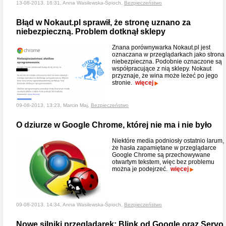
13-08-2013, 16:31, Anna Wasilewska-Śpioch,
Bezpieczeństwo
Błąd w Nokaut.pl sprawił, że stronę uznano za
niebezpieczną. Problem dotknął sklepy
Znana porównywarka Nokaut.pl jest
oznaczana w przeglądarkach jako strona
niebezpieczna. Podobnie oznaczone są
współpracujące z nią sklepy. Nokaut
przyznaje, że wina może leżeć po jego
stronie.
więcej
09-08-2013, 13:23, Marcin Maj,
Bezpieczeństwo
O dziurze w Google Chrome, której nie ma i nie było
Niektóre media podniosły ostatnio larum,
że hasła zapamiętane w przeglądarce
Google Chrome są przechowywane
otwartym tekstem, więc bez problemu
można je podejrzeć.
więcej
09-08-2013, 14:34, Anna Wasilewska-Śpioch,
Bezpieczeństwo
Nowe silniki przeglądarek: Blink od Google oraz Servo