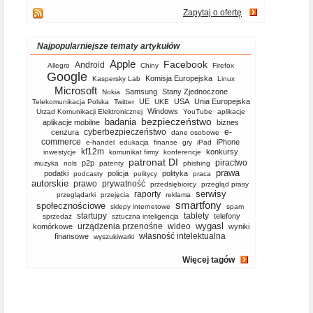
Zapytaj o ofertę
Najpopularniejsze tematy artykułów
Apple
Facebook
Android
Allegro
Chiny
Firefox
Google
Komisja Europejska
Kaspersky Lab
Linux
Microsoft
Samsung
Stany Zjednoczone
Nokia
UE
USA
Unia Europejska
Telekomunikacja Polska
Twitter
UKE
Windows
Urząd Komunikacji Elektronicznej
YouTube
aplikacje
bezpieczeństwo
badania
aplikacje mobilne
biznes
cyberbezpieczeństwo
e-
cenzura
dane osobowe
commerce
iPhone
e-handel
edukacja
finanse
gry
iPad
kf12m
konkursy
inwestycje
komunikat firmy
konferencje
patronat DI
piractwo
p2p
muzyka
nols
patenty
phishing
prawa
podatki
policja
polityka
podcasty
politycy
praca
autorskie
prawo
prywatność
przedsiębiorcy
przegląd prasy
serwisy
raporty
przeglądarki
przejęcia
reklama
smartfony
społecznościowe
sklepy internetowe
spam
startupy
tablety
telefony
sprzedaż
sztuczna inteligencja
wygasl
urządzenia przenośne
wideo
komórkowe
wyniki
własność intelektualna
finansowe
wyszukiwarki
Więcej tagów