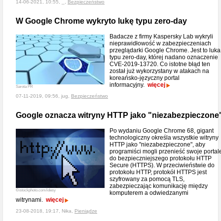
14-06-2021, 10:55, _,
Bezpieczeństwo
W Google Chrome wykryto lukę typu zero-day
Badacze z firmy Kaspersky Lab wykryli
nieprawidłowość w zabezpieczeniach
przeglądarki Google Chrome. Jest to luka
typu zero-day, której nadano oznaczenie
CVE-2019-13720. Co istotne błąd ten
został już wykorzystany w atakach na
koreańsko-języczny portal
informacyjny.
więcej
Sarota PR
07-11-2019, 09:56, jug,
Bezpieczeństwo
Google oznacza witryny HTTP jako "niezabezpieczone
Po wydaniu Google Chrome 68, gigant
technologiczny określa wszystkie witryny
HTTP jako "niezabezpieczone", aby
programiści mogli przenieść swoje portal
do bezpieczniejszego protokołu HTTP
Secure (HTTPS). W przeciwieństwie do
protokołu HTTP, protokół HTTPS jest
szyfrowany za pomocą TLS,
zabezpieczając komunikację między
©istockphoto.com/idesy
komputerem a odwiedzanymi
witrynami.
więcej
23-08-2018, 19:17, Nika,
Pieniądze