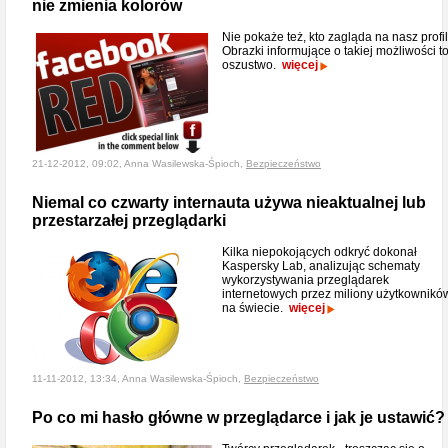
nie zmienia kolorów
Nie pokaże też, kto zagląda na nasz profil
Obrazki informujące o takiej możliwości t
oszustwo.
więcej
21-12-2012, 09:02, Anna Wasilewska-Śpioch,
Bezpieczeństwo
Niemal co czwarty internauta używa nieaktualnej lub
przestarzałej przeglądarki
Kilka niepokojących odkryć dokonał
Kaspersky Lab, analizując schematy
wykorzystywania przeglądarek
internetowych przez miliony użytkownikó
na świecie.
więcej
11-11-2012, 13:34, Anna Wasilewska-Śpioch,
Bezpieczeństwo
Po co mi hasło główne w przeglądarce i jak je ustawić?