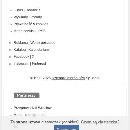
O nas
|
Redakcja
Wywiady
|
Porady
Prywatność
&
cookies
Mapa serwisu
|
RSS
Reklama
|
Wpisy gościnne
Katalog
|
Kalendarium
Facebook
|
X
Instagram
|
Pinterest
© 1998-2026
Dziennik Internautów
Sp. z o.o.
Partnerzy
Przeprowadzki Wrocław
Meble: rondigroup.pl
Ta strona używa ciasteczek (cookies).
Czym są ciasteczka?
Rozumiem