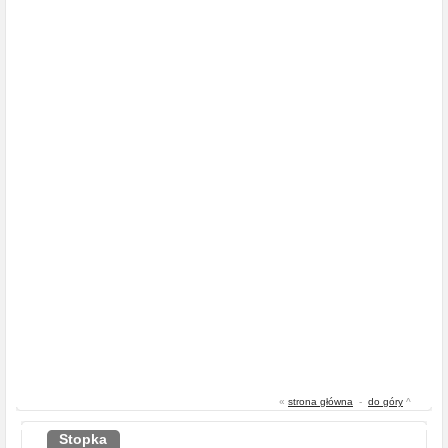
«
strona główna
-
do góry
^
Stopka