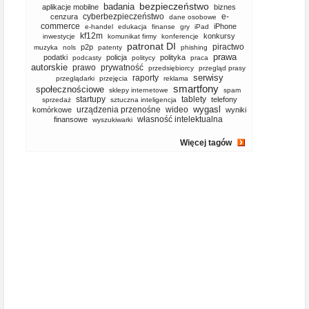
bezpieczeństwo
badania
aplikacje mobilne
biznes
cyberbezpieczeństwo
e-
cenzura
dane osobowe
commerce
iPhone
e-handel
edukacja
finanse
gry
iPad
kf12m
konkursy
inwestycje
komunikat firmy
konferencje
patronat DI
piractwo
p2p
muzyka
nols
patenty
phishing
prawa
podatki
policja
polityka
podcasty
politycy
praca
autorskie
prawo
prywatność
przedsiębiorcy
przegląd prasy
serwisy
raporty
przeglądarki
przejęcia
reklama
smartfony
społecznościowe
sklepy internetowe
spam
startupy
tablety
telefony
sprzedaż
sztuczna inteligencja
wygasl
urządzenia przenośne
wideo
komórkowe
wyniki
własność intelektualna
finansowe
wyszukiwarki
Więcej tagów