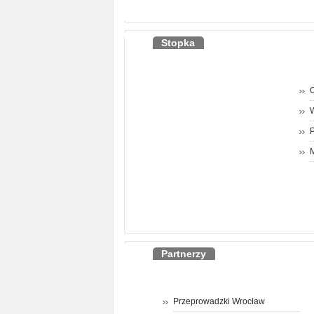
Stopka
O
P
M
Partnerzy
Przeprowadzki Wrocław