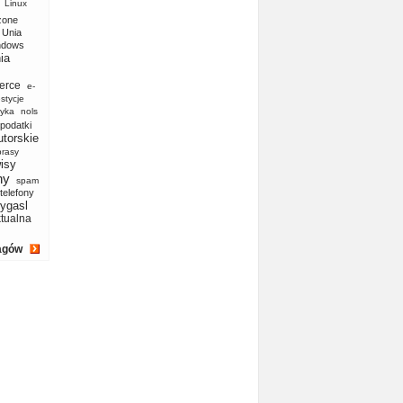
Linux
zone
Unia
ndows
ia
erce
e-
stycje
yka
nols
podatki
utorskie
prasy
isy
ny
spam
telefony
ygasl
ktualna
agów