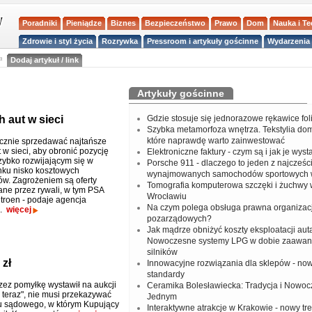
Poradniki
Pieniądze
Biznes
Bezpieczeństwo
Prawo
Dom
Nauka i T
Zdrowie i styl życia
Rozrywka
Pressroom i artykuły gościnne
Wydarzenia 
a
Dodaj artykuł / link
Artykuły gościnne
 aut w sieci
Gdzie stosuje się jednorazowe rękawice fo
Szybka metamorfoza wnętrza. Tekstylia do
które naprawdę warto zainwestować
cznie sprzedawać najtańsze
 w sieci, aby obronić pozycję
Elektroniczne faktury - czym są i jak je wys
szybko rozwijającym się w
Porsche 911 - dlaczego to jeden z najcześci
nku nisko kosztowych
wynajmowanych samochodów sportowych 
. Zagrożeniem są oferty
Tomografia komputerowa szczęki i żuchwy
ne przez rywali, w tym PSA
Wrocławiu
troen - podaje agencja
Na czym polega obsługa prawna organizacj
g.
więcej
pozarządowych?
Jak mądrze obniżyć koszty eksploatacji aut
Nowoczesne systemy LPG w dobie zaawa
silników
 zł
Innowacyjne rozwiązania dla sklepów - no
standardy
rzez pomyłkę wystawił na aukcji
Ceramika Bolesławiecka: Tradycja i Nowo
 teraz", nie musi przekazywać
Jednym
 sądowego, w którym Kupujący
Interaktywne atrakcje w Krakowie - nowy tr