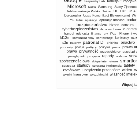
Google
Komisja Europejska
Kaspersky Lab
Microsoft
Samsung
Stany Zjednoc
Nokia
UE
USA
Telekomunikacja Polska
Twitter
UKE
Europejska
Wi
Urząd Komunikacji Elektronicznej
badan
aplikacje mobilne
YouTube
aplikacje
bezpieczeństwo
biznes
cenzura
cyberbezpieczeństwo
e-comm
dane osobowe
iPhone
handel
edukacja
finanse
gry
iPad
inwe
kf12m
konkursy
komunikat firmy
konferencje
muz
patronat DI
piractwo
p2p
patenty
phishing
prawa a
policja
polityka
podcasty
politycy
praca
prawo
prywatność
przedsiębiorcy
przegląd 
serw
raporty
przeglądarki
przejęcia
reklama
smartfo
społecznościowe
sklepy internetowe
startupy
tablety
sprzedaż
sztuczna inteligencja
w
urządzenia przenośne
wideo
komórkowe
własność intele
wyniki finansowe
wyszukiwarki
Więcej t