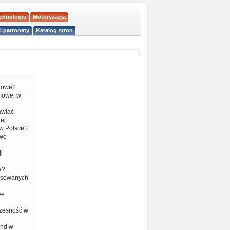
echnologie
Motoryzacja
i patronaty
Katalog stron
liowe?
mowe, w
tawiać
ej
w Polsce?
 we
i
a?
nsowanych
we
czesność w
end w