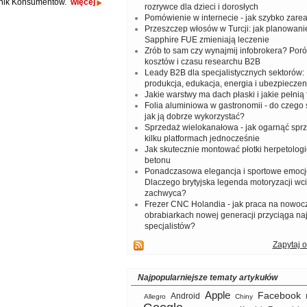
znik Konsumentów.
więcej
rozrywce dla dzieci i dorosłych
Pomówienie w internecie - jak szybko zar
Przeszczep włosów w Turcji: jak planowanie
Sapphire FUE zmieniają leczenie
Zrób to sam czy wynajmij infobrokera? Por
kosztów i czasu researchu B2B
Leady B2B dla specjalistycznych sektorów: I
produkcja, edukacja, energia i ubezpieczen
Jakie warstwy ma dach płaski i jakie pełnią 
Folia aluminiowa w gastronomii - do czego s
jak ją dobrze wykorzystać?
Sprzedaż wielokanałowa - jak ogarnąć spr
kilku platformach jednocześnie
Jak skutecznie montować płotki herpetologi
betonu
Ponadczasowa elegancja i sportowe emocj
Dlaczego brytyjska legenda motoryzacji wc
zachwyca?
Frezer CNC Holandia - jak praca na nowoc
obrabiarkach nowej generacji przyciąga na
specjalistów?
Zapytaj o
Najpopularniejsze tematy artykułów
Apple
Facebook
Android
Allegro
Chiny