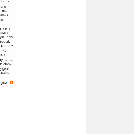
Linux
zone
Unia
ndows
ia
erce
e-
stycje
yka
nols
podatki
utorskie
prasy
isy
ny
spam
telefony
ygasl
ktualna
agów