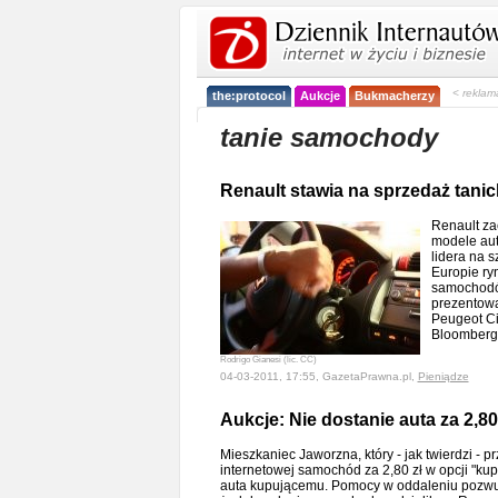
< reklam
the:protocol
Aukcje
Bukmacherzy
tanie samochody
Renault stawia na sprzedaż tanich
Renault za
modele aut
lidera na 
Europie ry
samochodów
prezentowa
Peugeot Ci
Bloomber
Rodrigo Gianesi (lic. CC)
04-03-2011, 17:55, GazetaPrawna.pl,
Pieniądze
Aukcje: Nie dostanie auta za 2,80
Mieszkaniec Jaworzna, który - jak twierdzi - p
internetowej samochód za 2,80 zł w opcji "kup
auta kupującemu. Pomocy w oddaleniu pozwu