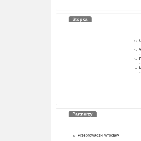
Stopka
O
P
M
Partnerzy
Przeprowadzki Wrocław