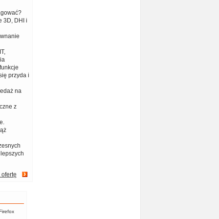
eagować?
 3D, DHI i
ównanie
T,
ia
funkcje
ię przyda i
zedaż na
czne z
e.
iąż
zesnych
jlepszych
 ofertę
Firefox