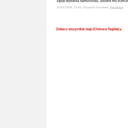
żądał wydania samochodu, udzielił mu Rzec
10-03-2008, 15:45, Krzysztof Gontarek,
Pieniądze
Zobacz wszystkie tagi (Chmura Tagów)