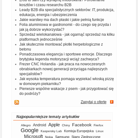
Zrób to sam czy wynajmij infobrokera? Porównanie
kosztów i czasu researchu B2B
Leady B2B dla specjalistycznych sektorów: IT, produkcja,
edukacja, energia i ubezpieczenia
Jakie warstwy ma dach płaski i jakie pełnią funkcje
Folia aluminiowa w gastronomii - do czego się przyda i
jak ją dobrze wykorzystać?
Sprzedaż wielokanałowa - jak ogarnąć sprzedaż na kilku
platformach jednocześnie
Jak skutecznie montować płotki herpetologiczne z
betonu
Ponadczasowa elegancja i sportowe emocje. Dlaczego
brytyjska legenda motoryzacji wciąż zachwyca?
Frezer CNC Holandia - jak praca na nowoczesnych
obrabiarkach nowej generacji przyciąga najlepszych
specjalistów?
Jak wysoka temperatura pomaga wypiekać włoską pizzę
w domowym piekarniku?
Pierwsze wspólne wakacje z psem - jak przygotować się
do podróży?
Zapytaj o ofertę
Najpopularniejsze tematy artykułów
Apple
Facebook
Android
Allegro
Chiny
Firefox
Google
Komisja Europejska
Kaspersky Lab
Linux
Microsoft
Samsung
Stany Zjednoczone
Nokia