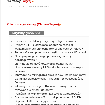
Warszawy!
więcej
12-11-2018, 23:52, Nika,
Kalendarium
Zobacz wszystkie tagi (Chmura Tagów)
Artykuły gościnne
Elektroniczne faktury - czym są i jak je wystawiać
Porsche 911 - dlaczego to jeden z najcześciej
wynajmowanych samochodów sportowych w Polsce?
Tomografia komputerowa szczęki i żuchwy we Wrocławiu
Na czym polega obsługa prawna organizacji
pozarządowych?
Jak mądrze obniżyć koszty eksploatacji auta?
Nowoczesne systemy LPG w dobie zaawansowanych
silników
Innowacyjne rozwiązania dla sklepów - nowe standardy
Ceramika Bolesławiecka: Tradycja i Nowoczesność w
Jednym
Interaktywne atrakcje w Krakowie - nowy trend w
rozrywce dla dzieci i dorosłych
Pomówienie w internecie - jak szybko zareagować?
Przeszczep włosów w Turcji: jak planowanie 3D, DHI i
Sapphire FUE zmieniają leczenie