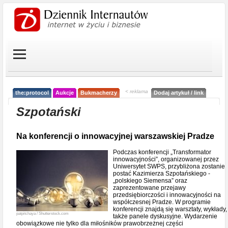
< reklama
the:protocol
Aukcje
Bukmacherzy
Dodaj artykuł / link
Szpotański
Na konferencji o innowacyjnej warszawskiej Pradze
Podczas konferencji „Transformator
innowacyjności”, organizowanej przez
Uniwersytet SWPS, przybliżona zostanie
postać Kazimierza Szpotańskiego -
„polskiego Siemensa” oraz
zaprezentowane przejawy
przedsiębiorczości i innowacyjności na
współczesnej Pradze. W programie
konferencji znajdą się warsztaty, wykłady,
patpitchaya / Shutterstock.com
także panele dyskusyjne. Wydarzenie
obowiązkowe nie tylko dla miłośników prawobrzeżnej części