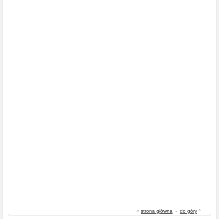
«
strona główna
-
do góry
^