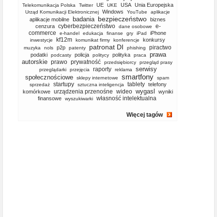
UE
USA
Unia Europejska
Telekomunikacja Polska
Twitter
UKE
Windows
Urząd Komunikacji Elektronicznej
YouTube
aplikacje
bezpieczeństwo
badania
aplikacje mobilne
biznes
cyberbezpieczeństwo
e-
cenzura
dane osobowe
commerce
iPhone
e-handel
edukacja
finanse
gry
iPad
kf12m
konkursy
inwestycje
komunikat firmy
konferencje
patronat DI
piractwo
p2p
muzyka
nols
patenty
phishing
prawa
podatki
policja
polityka
podcasty
politycy
praca
autorskie
prawo
prywatność
przedsiębiorcy
przegląd prasy
serwisy
raporty
przeglądarki
przejęcia
reklama
smartfony
społecznościowe
sklepy internetowe
spam
startupy
tablety
telefony
sprzedaż
sztuczna inteligencja
wygasl
urządzenia przenośne
wideo
komórkowe
wyniki
własność intelektualna
finansowe
wyszukiwarki
Więcej tagów