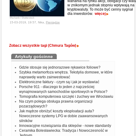
wahania na rynku akcji, obligacji czy walu
w znikomym jednak stopniu wpływają na
kryptowaluty. To może być cenny sygnał
dla inwestorów.
więcej
Mechanik / Shutterstock
15-03-2019, 19:57, Nika,
Pieniądze
Zobacz wszystkie tagi (Chmura Tagów)
Artykuły gościnne
Gdzie stosuje się jednorazowe rękawice foliowe?
Szybka metamorfoza wnętrza. Tekstylia domowe, w które
naprawdę warto zainwestować
Elektroniczne faktury - czym są i jak je wystawiać
Porsche 911 - dlaczego to jeden z najcześciej
wynajmowanych samochodów sportowych w Polsce?
Tomografia komputerowa szczęki i żuchwy we Wrocławiu
Na czym polega obsługa prawna organizacji
pozarządowych?
Jak mądrze obniżyć koszty eksploatacji auta?
Nowoczesne systemy LPG w dobie zaawansowanych
silników
Innowacyjne rozwiązania dla sklepów - nowe standardy
Ceramika Bolesławiecka: Tradycja i Nowoczesność w
Jednym