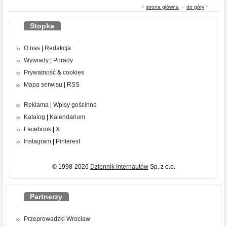
«
strona główna
-
do góry
^
Stopka
O nas
|
Redakcja
Wywiady
|
Porady
Prywatność
&
cookies
Mapa serwisu
|
RSS
Reklama
|
Wpisy gościnne
Katalog
|
Kalendarium
Facebook
|
X
Instagram
|
Pinterest
© 1998-2026
Dziennik Internautów
Sp. z o.o.
Partnerzy
Przeprowadzki Wrocław