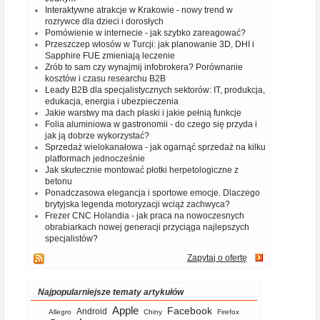
Interaktywne atrakcje w Krakowie - nowy trend w
rozrywce dla dzieci i dorosłych
Pomówienie w internecie - jak szybko zareagować?
Przeszczep włosów w Turcji: jak planowanie 3D, DHI i
Sapphire FUE zmieniają leczenie
Zrób to sam czy wynajmij infobrokera? Porównanie
kosztów i czasu researchu B2B
Leady B2B dla specjalistycznych sektorów: IT, produkcja,
edukacja, energia i ubezpieczenia
Jakie warstwy ma dach płaski i jakie pełnią funkcje
Folia aluminiowa w gastronomii - do czego się przyda i
jak ją dobrze wykorzystać?
Sprzedaż wielokanałowa - jak ogarnąć sprzedaż na kilku
platformach jednocześnie
Jak skutecznie montować płotki herpetologiczne z
betonu
Ponadczasowa elegancja i sportowe emocje. Dlaczego
brytyjska legenda motoryzacji wciąż zachwyca?
Frezer CNC Holandia - jak praca na nowoczesnych
obrabiarkach nowej generacji przyciąga najlepszych
specjalistów?
Zapytaj o ofertę
Najpopularniejsze tematy artykułów
Apple
Facebook
Android
Allegro
Chiny
Firefox