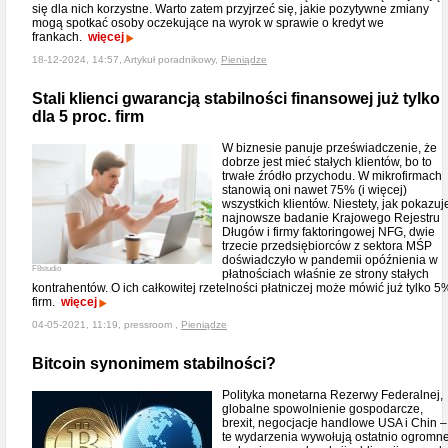
się dla nich korzystne. Warto zatem przyjrzeć się, jakie pozytywne zmiany
mogą spotkać osoby oczekujące na wyrok w sprawie o kredyt we
frankach.
więcej
18-12-2024, 14:57, Artykuł poradnikowy,
Pieniądze
Stali klienci gwarancją stabilności finansowej już tylko
dla 5 proc. firm
W biznesie panuje przeświadczenie, że
dobrze jest mieć stałych klientów, bo to
trwałe źródło przychodu. W mikrofirmach
stanowią oni nawet 75% (i więcej)
wszystkich klientów. Niestety, jak pokazuj
najnowsze badanie Krajowego Rejestru
Długów i firmy faktoringowej NFG, dwie
trzecie przedsiębiorców z sektora MŚP
doświadczyło w pandemii opóźnienia w
F8studio
płatnościach właśnie ze strony stałych
kontrahentów. O ich całkowitej rzetelności płatniczej może mówić już tylko 5
firm.
więcej
04-05-2021, 11:19, pressroom ,
Pieniądze
Bitcoin synonimem stabilności?
Polityka monetarna Rezerwy Federalnej,
globalne spowolnienie gospodarcze,
brexit, negocjacje handlowe USA i Chin –
te wydarzenia wywołują ostatnio ogromn