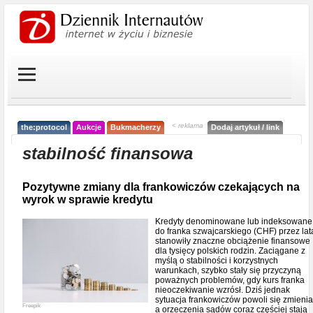
< reklama
the:protocol
Aukcje
Bukmacherzy
Dodaj artykuł / link
stabilność finansowa
Pozytywne zmiany dla frankowiczów czekających na
wyrok w sprawie kredytu
Kredyty denominowane lub indeksowane
do franka szwajcarskiego (CHF) przez lat
stanowiły znaczne obciążenie finansowe
dla tysięcy polskich rodzin. Zaciągane z
myślą o stabilności i korzystnych
warunkach, szybko stały się przyczyną
poważnych problemów, gdy kurs franka
nieoczekiwanie wzrósł. Dziś jednak
sytuacja frankowiczów powoli się zmienia
Freepik
a orzeczenia sądów coraz częściej stają