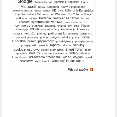
Google
Komisja Europejska
Kaspersky Lab
Linux
Microsoft
Samsung
Stany Zjednoczone
Nokia
UE
USA
Unia Europejska
Telekomunikacja Polska
Twitter
UKE
Windows
Urząd Komunikacji Elektronicznej
YouTube
aplikacje
bezpieczeństwo
badania
aplikacje mobilne
biznes
cyberbezpieczeństwo
e-
cenzura
dane osobowe
commerce
iPhone
e-handel
edukacja
finanse
gry
iPad
kf12m
konkursy
inwestycje
komunikat firmy
konferencje
patronat DI
piractwo
p2p
muzyka
nols
patenty
phishing
prawa
podatki
policja
polityka
podcasty
politycy
praca
autorskie
prawo
prywatność
przedsiębiorcy
przegląd prasy
serwisy
raporty
przeglądarki
przejęcia
reklama
smartfony
społecznościowe
sklepy internetowe
spam
startupy
tablety
telefony
sprzedaż
sztuczna inteligencja
wygasl
urządzenia przenośne
wideo
komórkowe
wyniki
własność intelektualna
finansowe
wyszukiwarki
Więcej tagów