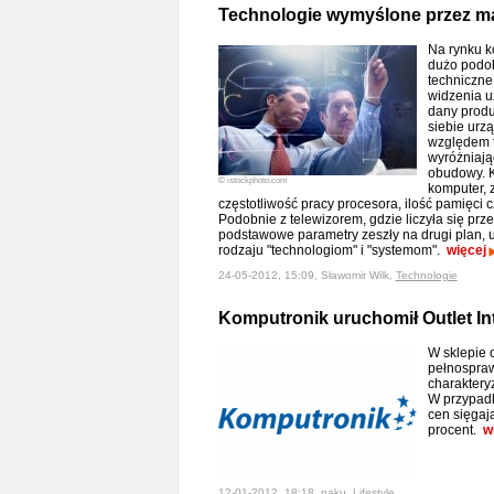
Technologie wymyślone przez m
Na rynku ko
dużo podo
techniczne
widzenia u
dany produ
siebie urz
względem t
wyróżniając
obudowy. K
© istockphoto.com
komputer, 
częstotliwość pracy procesora, ilość pamięci 
Podobnie z telewizorem, gdzie liczyła się prz
podstawowe parametry zeszły na drugi plan, 
rodzaju "technologiom" i "systemom".
więcej
24-05-2012, 15:09, Sławomir Wilk,
Technologie
Komputronik uruchomił Outlet In
W sklepie 
pełnospraw
charaktery
W przypadk
cen sięgają
procent.
w
12-01-2012, 18:18, paku,
Lifestyle