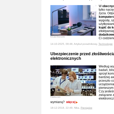
W
obecny
tylko narzę
życia. Od
komputer
wygodę, sz
użytkowani
kupić do 
efektywniej
dodatkowe
Envato Elements
Ci codzie
14-10-2025, 09:48, Artykuł poradnikowy,
Technologie
Ubezpieczenie przed złośliwości
elektronicznych
Według wy
badań, bli
sprzęt kom
bardziej aw
przeszło co
urządzenia 
pierwszym 
Czy jesteś
związane 
Fotolia.com
elektronicz
wymianą?
więcej
18-12-2018, 22:49, Nika,
Pieniądze