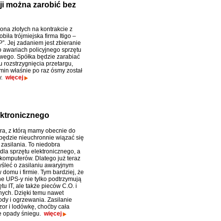
i można zarobić bez
ona złotych na kontrakcie z
iła trójmiejska firma Itigo –
P”. Jej zadaniem jest zbieranie
o awariach policyjnego sprzętu
ego. Spółka będzie zarabiać
 rozstrzygnięcia przetargu,
rmin właśnie po raz ósmy został
y.
więcej
ektronicznego
a, z którą mamy obecnie do
 będzie nieuchronnie wiązać się
 zasilania. To niedobra
dla sprzętu elektronicznego, a
komputerów. Dlatego już teraz
śleć o zasilaniu awaryjnym
domu i firmie. Tym bardziej, że
 UPS-y nie tylko podtrzymują
tu IT, ale także pieców C.O. i
ych. Dzięki temu nawet
ody i ogrzewania. Zasilanie
zor i lodówkę, choćby cała
te opady śniegu.
więcej