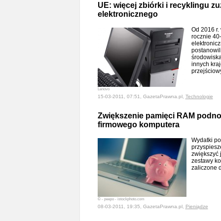
UE: więcej zbiórki i recyklingu z
elektronicznego
Od 2016 r.
rocznie 40
elektronicz
postanowil
środowiska
innych kra
przejściow
Lenovo
15-03-2011, 07:51, GazetaPrawna.pl,
Technologie
Zwiększenie pamięci RAM podno
firmowego komputera
Wydatki po
przyspiesz
zwiększyć 
zestawy k
zaliczone 
© - peepo - istockphoto.com
08-03-2011, 19:35, GazetaPrawna.pl,
Pieniądze