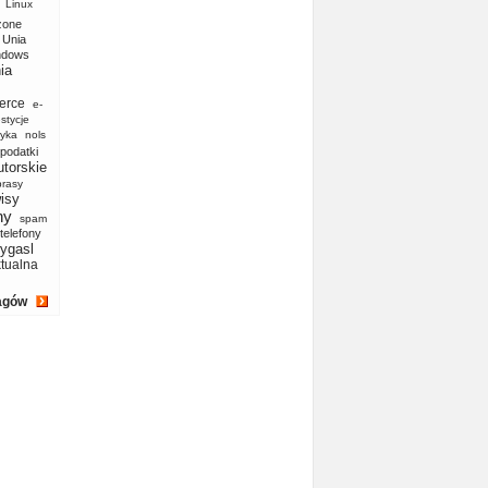
Linux
zone
Unia
ndows
ia
erce
e-
stycje
yka
nols
podatki
utorskie
prasy
isy
ny
spam
telefony
ygasl
ktualna
agów