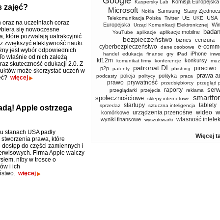
Google
Komisja Europejska
Kaspersky Lab
 zajęć?
Microsoft
Samsung
Stany Zjednoc
Nokia
UE
USA
Telekomunikacja Polska
Twitter
UKE
 oraz na uczelniach coraz
Europejska
Wi
Urząd Komunikacji Elektronicznej
ybiera się nowoczesne
badan
aplikacje mobilne
YouTube
aplikacje
a, które pozwalają uatrakcyjnić
bezpieczeństwo
biznes
cenzura
az zwiększyć efektywność nauki.
cyberbezpieczeństwo
e-comm
dane osobowe
ny jest wybór odpowiednich
iPhone
handel
edukacja
finanse
gry
iPad
inwe
To właśnie od nich zależą
kf12m
konkursy
komunikat firmy
konferencje
muz
raz skuteczność edukacji 2.0. Z
patronat DI
piractwo
p2p
patenty
phishing
duktów może skorzystać uczeń w
prawa a
policja
polityka
podcasty
politycy
praca
jęć?
więcej
prawo
prywatność
przedsiębiorcy
przegląd 
serw
raporty
przeglądarki
przejęcia
reklama
smartfo
społecznościowe
sklepy internetowe
startupy
tablety
sprzedaż
sztuczna inteligencja
jadą! Apple ostrzega
w
urządzenia przenośne
wideo
komórkowe
własność intele
wyniki finansowe
wyszukiwarki
u stanach USA padły
Więcej t
 stworzenia prawa, które
 dostęp do części zamiennych i
 serwisowych. Firma Apple walczy
słem, niby w trosce o
w i ich
ństwo.
więcej