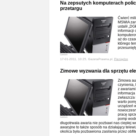
Na zepsutych komputerach policj
przetargu
Ćwierć mili
MSWiA zarob
ustalił „DG
informacji 
komputerow
aż do czasu
którego te
przesunięt
Lenovo
17-01-2011, 10:25, GazetaPrawna.pl,
Pieniądze
Zimowe wyzwania dla sprzętu el
Zimowa aur
czynienia,
z awariami
informacja 
zwłaszcza 
warto pomy
urządzeń w 
nowoczesne
pracę sprzę
Lenovo
pomp wodn
długotrwała awaria nie pozbawi nas ciepłej w
awaryjne to także sposób na działający telewi
okolica była pozbawiona zasilania przez obfi