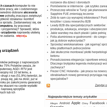
rozrywce dla dzieci i dorosłych
ch czasach
komputer to nie
Pomówienie w internecie - jak szybko zar
dzie pracy, ale i codziennego
Przeszczep włosów w Turcji: jak planowanie
powiednio dobrane
akcesoria
Sapphire FUE zmieniają leczenie
owe
potrafią znacząco zwiększyć
Zrób to sam czy wynajmij infobrokera? Por
ybkość działania i komfort
kosztów i czasu researchu B2B
a sprzętu. Zastanawiasz się,
co
Leady B2B dla specjalistycznych sektorów: I
komputera
, by pracować
 i przyjemniej? Sprawdź, które
produkcja, edukacja, energia i ubezpieczen
 urządzenia
naprawdę ułatwią
Jakie warstwy ma dach płaski i jakie pełnią 
nne zadania.
więcej
Folia aluminiowa w gastronomii - do czego s
jak ją dobrze wykorzystać?
Sprzedaż wielokanałowa - jak ogarnąć spr
kilku platformach jednocześnie
ą urządzeń
Jak skutecznie montować płotki herpetologi
betonu
Ponadczasowa elegancja i sportowe emocj
ników jednego z najnowszych
Dlaczego brytyjska legenda motoryzacji wc
sko 75% Polaków uważa, że
zachwyca?
puterowy, AGD i RTV jest
Frezer CNC Holandia - jak praca na nowoc
aryjny niż 10 lat temu, a
obrabiarkach nowej generacji przyciąga na
 drugi z nas (51,9%) twierdzi, że
specjalistów?
psują się, jak na złość, już w
roku po zakończeniu gwarancji.
Zapytaj o
my skazani na częste wydatki
z naprawą sprzętów
nych lub ich
Najpopularniejsze tematy artykułów
Apple
Facebook
Android
Allegro
Chiny