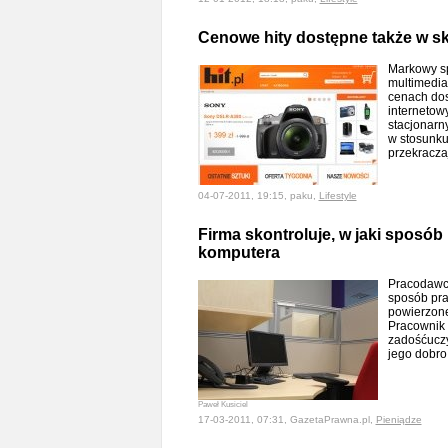
Cenowe hity dostępne także w sk
Markowy sp
multimedia
cenach dost
internetow
stacjonarn
w stosunku
przekracz
04-07-2011, 19:15, paku,
Lifestyle
Firma skontroluje, w jaki sposób
komputera
Pracodawca
sposób pra
powierzon
Pracownik
zadośćuczy
jego dobro
Paweł Kusiciel
17-03-2011, 07:31, GazetaPrawna.pl,
Pieniądze