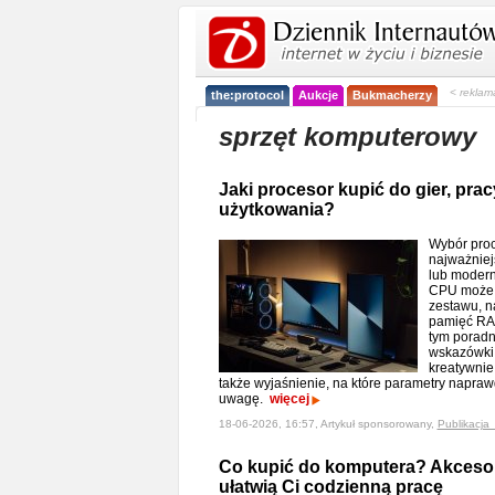
< reklam
the:protocol
Aukcje
Bukmacherzy
sprzęt komputerowy
Jaki procesor kupić do gier, pra
użytkowania?
Wybór proc
najważniej
lub modern
CPU może 
zestawu, na
pamięć RAM
tym poradn
wskazówki 
kreatywnie
także wyjaśnienie, na które parametry napraw
uwagę.
więcej
18-06-2026, 16:57, Artykuł sponsorowany,
Publikacja
Co kupić do komputera? Akcesor
ułatwią Ci codzienną pracę