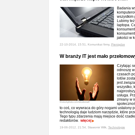
Badania wy
komputerow
wszystkim 
Lubimy też
laptopa. C
konsument 
konsumente
jakości w 
22-10-2014, 15:51, Komunikat firmy,
Pieniądze
W branży IT jest mało przełomow
Czytając se
odnoszę wr
czasach po
lotów zosta
jest związa
wszystko, 
najprostsz
usługa. Pr
zmiany w i
©istockphoto.com/skodonnell
społeczno
to coś, co wywraca do góry nogami ustalony p
technologią daje ludziom narzędzie, które pr
Tego typu zdarzenia mają miejsce dość rzadko
redaktorów.
więcej
19-06-2012, 21:54, Sławomir Wilk,
Technologie