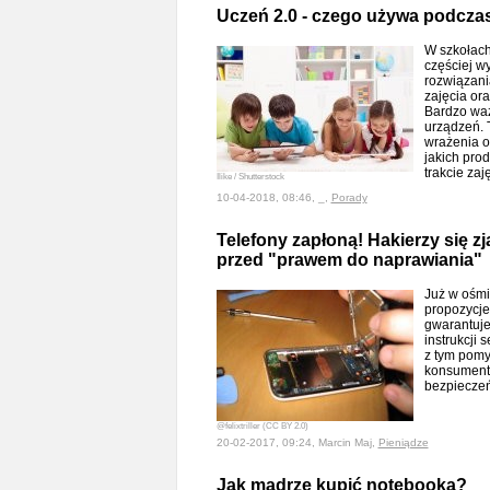
Uczeń 2.0 - czego używa podczas
W szkołach
częściej w
rozwiązani
zajęcia or
Bardzo waż
urządzeń. 
wrażenia o
jakich pro
trakcie za
Ilike / Shutterstock
10-04-2018, 08:46, _,
Porady
Telefony zapłoną! Hakierzy się z
przed "prawem do naprawiania"
Już w ośmi
propozycje
gwarantuje
instrukcji
z tym pomy
konsumentó
bezpiecze
@felixtriller (CC BY 2.0)
20-02-2017, 09:24, Marcin Maj,
Pieniądze
Jak mądrze kupić notebooka?