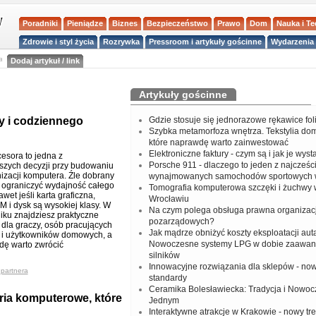
Poradniki
Pieniądze
Biznes
Bezpieczeństwo
Prawo
Dom
Nauka i T
Zdrowie i styl życia
Rozrywka
Pressroom i artykuły gościnne
Wydarzenia 
a
Dodaj artykuł / link
Artykuły gościnne
cy i codziennego
Gdzie stosuje się jednorazowe rękawice fo
Szybka metamorfoza wnętrza. Tekstylia do
które naprawdę warto zainwestować
Elektroniczne faktury - czym są i jak je wys
esora to jedna z
Porsche 911 - dlaczego to jeden z najcześci
szych decyzji przy budowaniu
izacji komputera. Źle dobrany
wynajmowanych samochodów sportowych 
ograniczyć wydajność całego
Tomografia komputerowa szczęki i żuchwy
wet jeśli karta graficzna,
Wrocławiu
 i dysk są wysokiej klasy. W
Na czym polega obsługa prawna organizacj
iku znajdziesz praktyczne
pozarządowych?
dla graczy, osób pracujących
Jak mądrze obniżyć koszty eksploatacji aut
 i użytkowników domowych, a
Nowoczesne systemy LPG w dobie zaawa
dę warto zwrócić
silników
Innowacyjne rozwiązania dla sklepów - no
_partnera
standardy
Ceramika Bolesławiecka: Tradycja i Nowo
ia komputerowe, które
Jednym
Interaktywne atrakcje w Krakowie - nowy tr