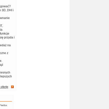
eagować?
 3D, DHI i
ównanie
T,
ia
funkcje
ię przyda i
zedaż na
czne z
e.
iąż
zesnych
jlepszych
 ofertę
Firefox