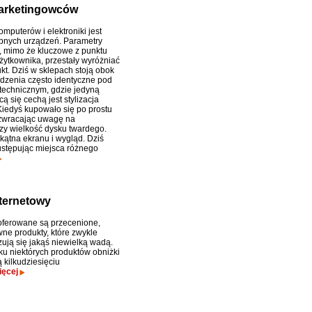
arketingowców
mputerów i elektroniki jest
bnych urządzeń. Parametry
, mimo że kluczowe z punktu
żytkownika, przestały wyróżniać
kt. Dziś w sklepach stoją obok
ądzenia często identyczne pod
echnicznym, gdzie jedyną
ą się cechą jest stylizacja
iedyś kupowało się po prostu
zwracając uwagę na
czy wielkość dysku twardego.
ekątna ekranu i wygląd. Dziś
ustępując miejsca różnego
ternetowy
oferowane są przecenione,
ne produkty, które zwykle
zują się jakąś niewielką wadą.
u niektórych produktów obniżki
 kilkudziesięciu
ięcej