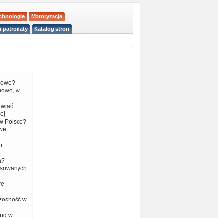
echnologie
Motoryzacja
i patronaty
Katalog stron
liowe?
mowe, w
tawiać
ej
w Polsce?
 we
i
a?
nsowanych
we
czesność w
end w