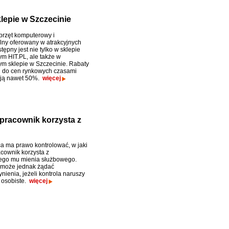
lepie w Szczecinie
rzęt komputerowy i
lny oferowany w atrakcyjnych
ępny jest nie tylko w sklepie
ym HIT.PL, ale także w
ym sklepie w Szczecinie. Rabaty
 do cen rynkowych czasami
ają nawet 50%.
więcej
 pracownik korzysta z
 ma prawo kontrolować, w jaki
cownik korzysta z
ego mu mienia służbowego.
 może jednak żądać
nienia, jeżeli kontrola naruszy
 osobiste.
więcej