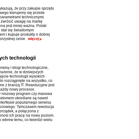
kazują, że przy zakupie sprzętu
ego kierujemy się przede
parametrami technicznymi.
 zwrócić uwagę na markę
ena jest mniej ważna. Polski
stał się świadomym
m i kupuje produkty o dobrej
korzystnej cenie.
więcej
ych technologii
rwisy i blogi technologiczne,
ażenie, że w dzisiejszych
jęcie technologii wysokich
ło rozciągnięte na wszystko, co
ne z branżą IT. Rewolucyjne jest
każdy nowy procesor,
y niszowy program czy masowa
zełomem określane są nawet
nterfejsie popularnego serwisu
ściowego. Tymczasem rewolucja
orządek, a połączona z
zenosi ich pracę na nowy poziom.
 wbrew temu, co twierdzi wielu