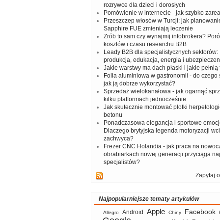
rozrywce dla dzieci i dorosłych
Pomówienie w internecie - jak szybko zar
Przeszczep włosów w Turcji: jak planowanie
Sapphire FUE zmieniają leczenie
Zrób to sam czy wynajmij infobrokera? Por
kosztów i czasu researchu B2B
Leady B2B dla specjalistycznych sektorów: I
produkcja, edukacja, energia i ubezpieczen
Jakie warstwy ma dach płaski i jakie pełnią 
Folia aluminiowa w gastronomii - do czego s
jak ją dobrze wykorzystać?
Sprzedaż wielokanałowa - jak ogarnąć spr
kilku platformach jednocześnie
Jak skutecznie montować płotki herpetologi
betonu
Ponadczasowa elegancja i sportowe emocj
Dlaczego brytyjska legenda motoryzacji wc
zachwyca?
Frezer CNC Holandia - jak praca na nowoc
obrabiarkach nowej generacji przyciąga na
specjalistów?
Zapytaj o
Najpopularniejsze tematy artykułów
Apple
Facebook
Android
Allegro
Chiny