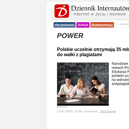
< reklam
the:protocol
Aukcje
Bukmacherzy
POWER
Polskie uczelnie otrzymają 35 ml
do walki z plagiatami
Narodowe 
ramach Pr
Edukacja 
polskim uc
na wdroże
antyplagi
APRENDI
13-01-2016, 10:49, pressroom ,
Technologie