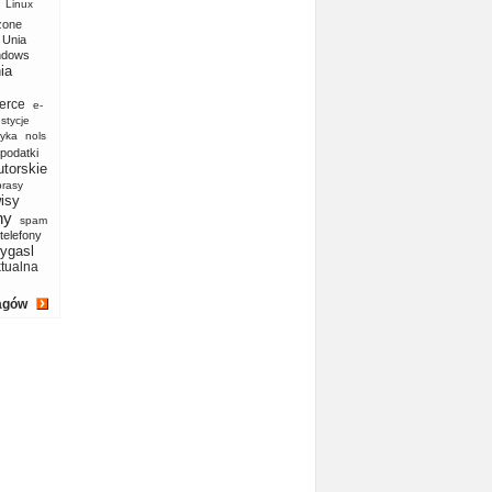
Linux
zone
Unia
ndows
ia
erce
e-
stycje
yka
nols
podatki
utorskie
prasy
isy
ny
spam
telefony
ygasl
ktualna
agów