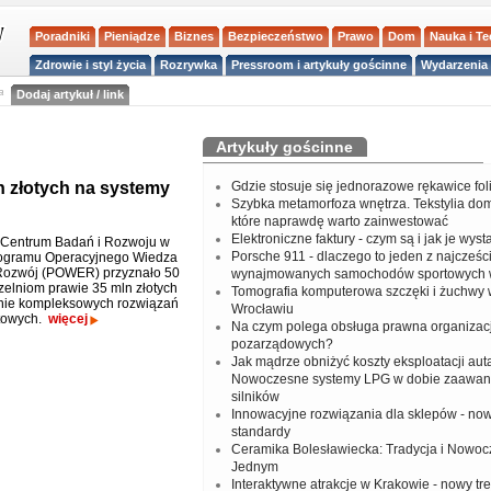
Poradniki
Pieniądze
Biznes
Bezpieczeństwo
Prawo
Dom
Nauka i T
Zdrowie i styl życia
Rozrywka
Pressroom i artykuły gościnne
Wydarzenia 
a
Dodaj artykuł / link
Artykuły gościnne
n złotych na systemy
Gdzie stosuje się jednorazowe rękawice fo
Szybka metamorfoza wnętrza. Tekstylia do
które naprawdę warto zainwestować
Elektroniczne faktury - czym są i jak je wys
Centrum Badań i Rozwoju w
Porsche 911 - dlaczego to jeden z najcześci
ogramu Operacyjnego Wiedza
Rozwój (POWER) przyznało 50
wynajmowanych samochodów sportowych 
zelniom prawie 35 mln złotych
Tomografia komputerowa szczęki i żuchwy
nie kompleksowych rozwiązań
Wrocławiu
atowych.
więcej
Na czym polega obsługa prawna organizacj
pozarządowych?
Jak mądrze obniżyć koszty eksploatacji aut
Nowoczesne systemy LPG w dobie zaawa
silników
Innowacyjne rozwiązania dla sklepów - no
standardy
Ceramika Bolesławiecka: Tradycja i Nowo
Jednym
Interaktywne atrakcje w Krakowie - nowy tr