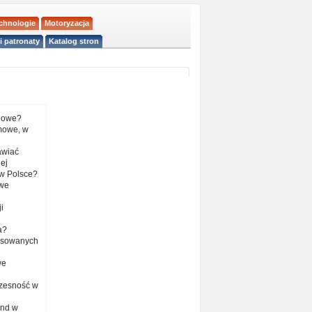
echnologie
Motoryzacja
i patronaty
Katalog stron
liowe?
mowe, w
tawiać
ej
w Polsce?
 we
i
a?
nsowanych
we
czesność w
end w