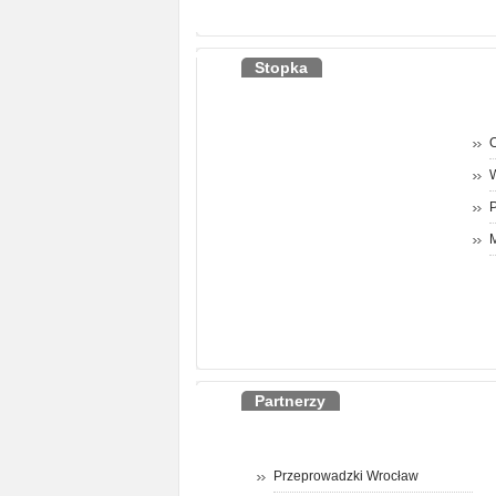
Stopka
O
P
M
Partnerzy
Przeprowadzki Wrocław