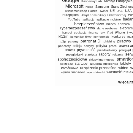
Google
Komisja Europejska
Kaspersky Lab
Microsoft
Samsung
Stany Zjednoc
Nokia
UE
USA
Telekomunikacja Polska
Twitter
UKE
Europejska
Wi
Urząd Komunikacji Elektronicznej
badan
aplikacje mobilne
YouTube
aplikacje
bezpieczeństwo
biznes
cenzura
cyberbezpieczeństwo
e-comm
dane osobowe
iPhone
handel
edukacja
finanse
gry
iPad
inwe
kf12m
konkursy
komunikat firmy
konferencje
muz
patronat DI
piractwo
p2p
patenty
phishing
prawa a
policja
polityka
podcasty
politycy
praca
prawo
prywatność
przedsiębiorcy
przegląd 
serw
raporty
przeglądarki
przejęcia
reklama
smartfo
społecznościowe
sklepy internetowe
startupy
tablety
sprzedaż
sztuczna inteligencja
w
urządzenia przenośne
wideo
komórkowe
własność intele
wyniki finansowe
wyszukiwarki
Więcej t