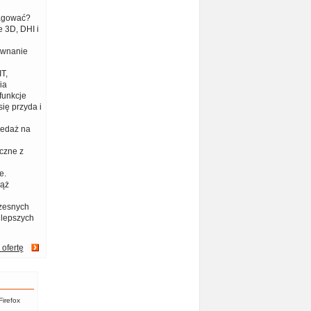
eagować?
 3D, DHI i
ównanie
T,
ia
funkcje
ię przyda i
zedaż na
czne z
e.
iąż
zesnych
jlepszych
 ofertę
Firefox