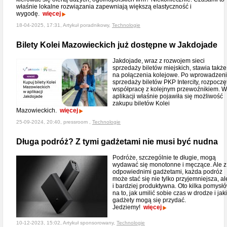
właśnie lokalne rozwiązania zapewniają większą elastyczność i
wygodę.
więcej
18-04-2025, 17:31, Artykuł poradnikowy,
Technologie
Bilety Kolei Mazowieckich już dostępne w Jakdojade
Jakdojade, wraz z rozwojem sieci
sprzedaży biletów miejskich, stawia także
na połączenia kolejowe. Po wprowadzen
sprzedaży biletów PKP Intercity, rozpoczę
współpracę z kolejnym przewoźnikiem. W
aplikacji właśnie pojawiła się możliwość
zakupu biletów Kolei
Mazowieckich.
więcej
25-09-2024, 20:40, pressroom ,
Technologie
Długa podróż? Z tymi gadżetami nie musi być nudna
Podróże, szczególnie te długie, mogą
wydawać się monotonne i męczące. Ale z
odpowiednimi gadżetami, każda podróż
może stać się nie tylko przyjemniejsza, al
i bardziej produktywna. Oto kilka pomysł
na to, jak umilić sobie czas w drodze i jak
gadżety mogą się przydać.
Jedziemy!
więcej
10-12-2023, 15:02, Artykuł sponsorowany,
Technologie