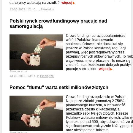
darczyńcy wpłacają na zrzutki?
więcej
12-05-2022, 12:46, _,
Pieniądze
Polski rynek crowdfundingowy pracuje nad
samoregulacją
Crowdfunding - coraz popularniejsze
wśród Polaków finansowanie
społecznościowe - nie doczekał się
jeszcze w Polsce konkretnej regulacji
prawnej, więc jest regulowany przez
przepisy różnych aktów prawnych. To rod
wątpliwości interpretacyjne. To może się
zmienić - nad kodeksem dobrych praktyk
pracuje sam sektor.
więcej
Shutterstock.com
13-08-2019, 13:37, jr,
Pieniądze
Pomoc "tłumu" warta setki milionów złotych
Crowdfunding rozpędził się w Polsce.
Najlepsze zbiórki gromadzą 2 758%
planowanego budżetu, a ich wartość
przekracza często kilkadziesiąt, a
nierzadko setki tysięcy złotych. Rzesze
Polaków wpłacają miliony złotych, tylko w
tym roku ponad 500, aby udowodnić, że 
się sfinansować praktycznie każdy projek
oraz nieść pomoc, także tą
Shutterstock.com