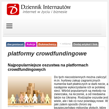
< reklama
the:protocol
Aukcje
Bukmacherzy
Dodaj artykuł / link
platformy crowdfundingowe
Najpopularniejsze oszustwa na platformach
crowdfundingowych
Do tych niecodziennych można zaliczyć
m.in. hurtowy zakup zagranicznych
numerów kart płatniczych w dark necie, a
następnie wykorzystanie ich w polskiej
sieci. Wśród popularnych są metody na
zwierzaka, na leczenie, a od niedawna
także na Ukrainę. Rodzajów oszustw jest
wiele, ale i tak co rusz powstają nowe. W
jaki zatem sposób chroni się
BillionPhotos.com, Adobe Stock
bezpieczeństwo milionów złotych, które