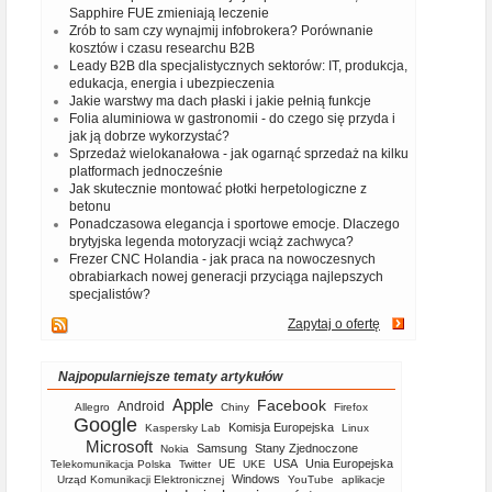
Sapphire FUE zmieniają leczenie
Zrób to sam czy wynajmij infobrokera? Porównanie
kosztów i czasu researchu B2B
Leady B2B dla specjalistycznych sektorów: IT, produkcja,
edukacja, energia i ubezpieczenia
Jakie warstwy ma dach płaski i jakie pełnią funkcje
Folia aluminiowa w gastronomii - do czego się przyda i
jak ją dobrze wykorzystać?
Sprzedaż wielokanałowa - jak ogarnąć sprzedaż na kilku
platformach jednocześnie
Jak skutecznie montować płotki herpetologiczne z
betonu
Ponadczasowa elegancja i sportowe emocje. Dlaczego
brytyjska legenda motoryzacji wciąż zachwyca?
Frezer CNC Holandia - jak praca na nowoczesnych
obrabiarkach nowej generacji przyciąga najlepszych
specjalistów?
Zapytaj o ofertę
Najpopularniejsze tematy artykułów
Apple
Facebook
Android
Allegro
Chiny
Firefox
Google
Komisja Europejska
Kaspersky Lab
Linux
Microsoft
Samsung
Stany Zjednoczone
Nokia
UE
USA
Unia Europejska
Telekomunikacja Polska
Twitter
UKE
Windows
Urząd Komunikacji Elektronicznej
YouTube
aplikacje