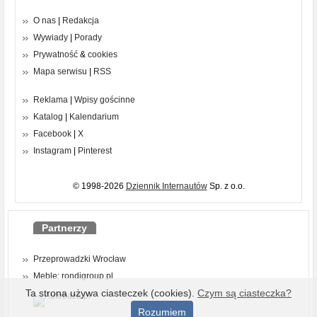
O nas
|
Redakcja
Wywiady
|
Porady
Prywatność
&
cookies
Mapa serwisu
|
RSS
Reklama
|
Wpisy gościnne
Katalog
|
Kalendarium
Facebook
|
X
Instagram
|
Pinterest
© 1998-2026
Dziennik Internautów
Sp. z o.o.
Partnerzy
Przeprowadzki Wrocław
Meble: rondigroup.pl
Ta strona używa ciasteczek (cookies).
Czym są ciasteczka?
Rozumiem