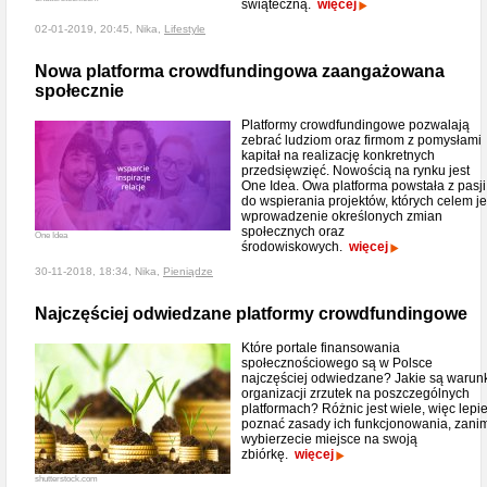
świąteczną.
więcej
02-01-2019, 20:45, Nika,
Lifestyle
Nowa platforma crowdfundingowa zaangażowana
społecznie
Platformy crowdfundingowe pozwalają
zebrać ludziom oraz firmom z pomysłami
kapitał na realizację konkretnych
przedsięwzięć. Nowością na rynku jest
One Idea. Owa platforma powstała z pasji
do wspierania projektów, których celem je
wprowadzenie określonych zmian
społecznych oraz
One Idea
środowiskowych.
więcej
30-11-2018, 18:34, Nika,
Pieniądze
Najczęściej odwiedzane platformy crowdfundingowe
Które portale finansowania
społecznościowego są w Polsce
najczęściej odwiedzane? Jakie są warun
organizacji zrzutek na poszczególnych
platformach? Różnic jest wiele, więc lepie
poznać zasady ich funkcjonowania, zani
wybierzecie miejsce na swoją
zbiórkę.
więcej
shutterstock.com