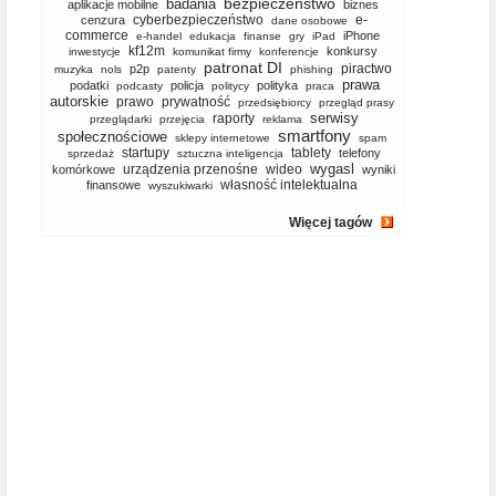
bezpieczeństwo
badania
aplikacje mobilne
biznes
cyberbezpieczeństwo
e-
cenzura
dane osobowe
commerce
iPhone
e-handel
edukacja
finanse
gry
iPad
kf12m
konkursy
inwestycje
komunikat firmy
konferencje
patronat DI
piractwo
p2p
muzyka
nols
patenty
phishing
prawa
podatki
policja
polityka
podcasty
politycy
praca
autorskie
prawo
prywatność
przedsiębiorcy
przegląd prasy
serwisy
raporty
przeglądarki
przejęcia
reklama
smartfony
społecznościowe
sklepy internetowe
spam
startupy
tablety
telefony
sprzedaż
sztuczna inteligencja
wygasl
urządzenia przenośne
wideo
komórkowe
wyniki
własność intelektualna
finansowe
wyszukiwarki
Więcej tagów