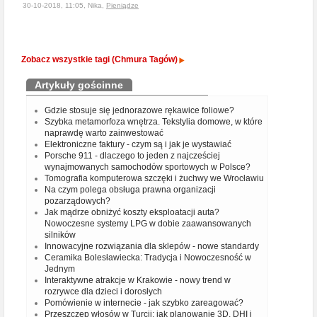
30-10-2018, 11:05, Nika,
Pieniądze
Zobacz wszystkie tagi (Chmura Tagów)
Artykuły gościnne
Gdzie stosuje się jednorazowe rękawice foliowe?
Szybka metamorfoza wnętrza. Tekstylia domowe, w które
naprawdę warto zainwestować
Elektroniczne faktury - czym są i jak je wystawiać
Porsche 911 - dlaczego to jeden z najcześciej
wynajmowanych samochodów sportowych w Polsce?
Tomografia komputerowa szczęki i żuchwy we Wrocławiu
Na czym polega obsługa prawna organizacji
pozarządowych?
Jak mądrze obniżyć koszty eksploatacji auta?
Nowoczesne systemy LPG w dobie zaawansowanych
silników
Innowacyjne rozwiązania dla sklepów - nowe standardy
Ceramika Bolesławiecka: Tradycja i Nowoczesność w
Jednym
Interaktywne atrakcje w Krakowie - nowy trend w
rozrywce dla dzieci i dorosłych
Pomówienie w internecie - jak szybko zareagować?
Przeszczep włosów w Turcji: jak planowanie 3D, DHI i