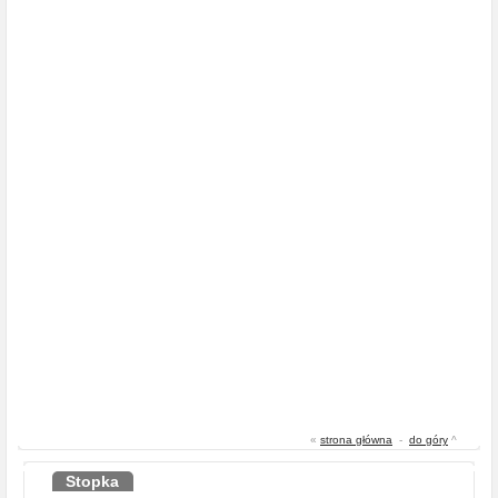
«
strona główna
-
do góry
^
Stopka