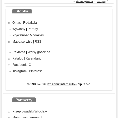
«
strona główna
-
do góry
^
Stopka
O nas
|
Redakcja
Wywiady
|
Porady
Prywatność
&
cookies
Mapa serwisu
|
RSS
Reklama
|
Wpisy gościnne
Katalog
|
Kalendarium
Facebook
|
X
Instagram
|
Pinterest
© 1998-2026
Dziennik Internautów
Sp. z o.o.
Partnerzy
Przeprowadzki Wrocław
Meble: rondigroup.pl