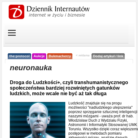
< reklama
the:protocol
Aukcje
Bukmacherzy
Dodaj artykuł / link
neuronauka
Droga do Ludzkości+, czyli transhumanistycznego
społeczeństwa bardziej rozwiniętych gatunków
ludzkich, może wcale nie być aż tak długa
Ludzkość znajduje się na progu
możliwości "nadludzkiego ulepszenia"
poprzez sprzęganie sztucznej inteligencji
naszymi mózgami - uważa prof. dr hab.
Włodzisław Duch z Wydziału Fizyki,
Astronomii i Informatyki Stosowanej UMK
Toruniu. Wszystko dzięki coraz większem
postępowi w metodach pomiaru
aktywności mózgu, analizie danych