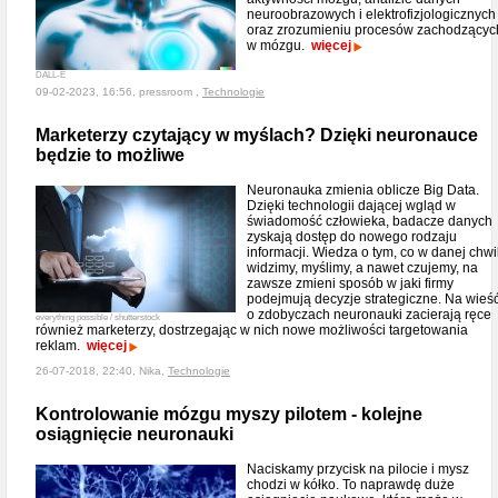
neuroobrazowych i elektrofizjologicznych
oraz zrozumieniu procesów zachodzącyc
w mózgu.
więcej
DALL-E
09-02-2023, 16:56, pressroom ,
Technologie
Marketerzy czytający w myślach? Dzięki neuronauce
będzie to możliwe
Neuronauka zmienia oblicze Big Data.
Dzięki technologii dającej wgląd w
świadomość człowieka, badacze danych
zyskają dostęp do nowego rodzaju
informacji. Wiedza o tym, co w danej chwil
widzimy, myślimy, a nawet czujemy, na
zawsze zmieni sposób w jaki firmy
podejmują decyzje strategiczne. Na wieś
o zdobyczach neuronauki zacierają ręce
everything possible / shutterstock
również marketerzy, dostrzegając w nich nowe możliwości targetowania
reklam.
więcej
26-07-2018, 22:40, Nika,
Technologie
Kontrolowanie mózgu myszy pilotem - kolejne
osiągnięcie neuronauki
Naciskamy przycisk na pilocie i mysz
chodzi w kółko. To naprawdę duże