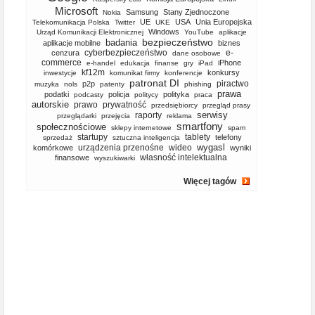
Microsoft
Samsung
Stany Zjednoczone
Nokia
UE
USA
Unia Europejska
Telekomunikacja Polska
Twitter
UKE
Windows
Urząd Komunikacji Elektronicznej
YouTube
aplikacje
bezpieczeństwo
badania
aplikacje mobilne
biznes
cyberbezpieczeństwo
e-
cenzura
dane osobowe
commerce
iPhone
e-handel
edukacja
finanse
gry
iPad
kf12m
konkursy
inwestycje
komunikat firmy
konferencje
patronat DI
piractwo
p2p
muzyka
nols
patenty
phishing
prawa
podatki
policja
polityka
podcasty
politycy
praca
autorskie
prawo
prywatność
przedsiębiorcy
przegląd prasy
serwisy
raporty
przeglądarki
przejęcia
reklama
smartfony
społecznościowe
sklepy internetowe
spam
startupy
tablety
telefony
sprzedaż
sztuczna inteligencja
wygasl
urządzenia przenośne
wideo
komórkowe
wyniki
własność intelektualna
finansowe
wyszukiwarki
Więcej tagów