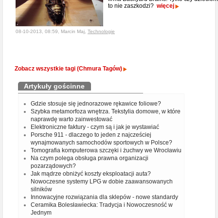
to nie zaszkodzi?
więcej
08-10-2013, 08:59, Marcin Maj,
Technologie
Zobacz wszystkie tagi (Chmura Tagów)
Artykuły gościnne
Gdzie stosuje się jednorazowe rękawice foliowe?
Szybka metamorfoza wnętrza. Tekstylia domowe, w które
naprawdę warto zainwestować
Elektroniczne faktury - czym są i jak je wystawiać
Porsche 911 - dlaczego to jeden z najcześciej
wynajmowanych samochodów sportowych w Polsce?
Tomografia komputerowa szczęki i żuchwy we Wrocławiu
Na czym polega obsługa prawna organizacji
pozarządowych?
Jak mądrze obniżyć koszty eksploatacji auta?
Nowoczesne systemy LPG w dobie zaawansowanych
silników
Innowacyjne rozwiązania dla sklepów - nowe standardy
Ceramika Bolesławiecka: Tradycja i Nowoczesność w
Jednym