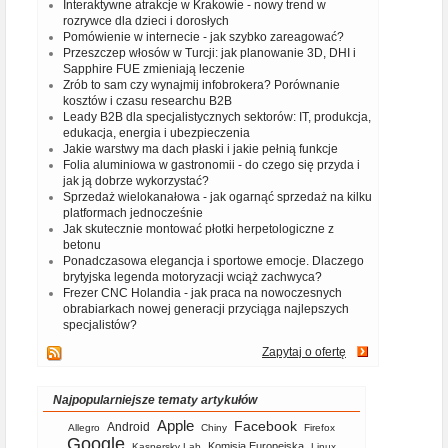
Interaktywne atrakcje w Krakowie - nowy trend w
rozrywce dla dzieci i dorosłych
Pomówienie w internecie - jak szybko zareagować?
Przeszczep włosów w Turcji: jak planowanie 3D, DHI i
Sapphire FUE zmieniają leczenie
Zrób to sam czy wynajmij infobrokera? Porównanie
kosztów i czasu researchu B2B
Leady B2B dla specjalistycznych sektorów: IT, produkcja,
edukacja, energia i ubezpieczenia
Jakie warstwy ma dach płaski i jakie pełnią funkcje
Folia aluminiowa w gastronomii - do czego się przyda i
jak ją dobrze wykorzystać?
Sprzedaż wielokanałowa - jak ogarnąć sprzedaż na kilku
platformach jednocześnie
Jak skutecznie montować płotki herpetologiczne z
betonu
Ponadczasowa elegancja i sportowe emocje. Dlaczego
brytyjska legenda motoryzacji wciąż zachwyca?
Frezer CNC Holandia - jak praca na nowoczesnych
obrabiarkach nowej generacji przyciąga najlepszych
specjalistów?
Zapytaj o ofertę
Najpopularniejsze tematy artykułów
Apple
Facebook
Android
Allegro
Chiny
Firefox
Google
Komisja Europejska
Kaspersky Lab
Linux