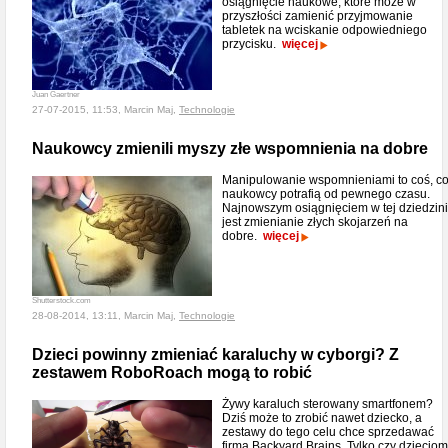
osiągnięcie naukowe, które może w
przyszłości zamienić przyjmowanie
tabletek na wciskanie odpowiedniego
przycisku.
więcej
Juan Gaertner
27-07-2015, 11:53, Marcin Maj,
Technologie
Naukowcy zmienili myszy złe wspomnienia na dobre
Manipulowanie wspomnieniami to coś, c
naukowcy potrafią od pewnego czasu.
Najnowszym osiągnięciem w tej dziedzin
jest zmienianie złych skojarzeń na
dobre.
więcej
Shutterstock.com
28-08-2014, 13:11, Marcin Maj,
Technologie
Dzieci powinny zmieniać karaluchy w cyborgi? Z
zestawem RoboRoach mogą to robić
Żywy karaluch sterowany smartfonem?
Dziś może to zrobić nawet dziecko, a
zestawy do tego celu chce sprzedawać
firma Backyard Brains. Tylko czy dzieciom