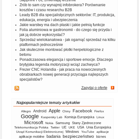
Sapphire FUE zmieniają leczenie
Zrób to sam czy wynajmij infobrokera? Porównanie
kosztów i czasu researchu B2B
Leady B2B dla specjalistycznych sektorów: IT, produkcja,
edukacja, energia i ubezpieczenia
Jakie warstwy ma dach płaski i jakie pełnią funkcje
Folia aluminiowa w gastronomii - do czego się przyda i
jak ją dobrze wykorzystać?
Sprzedaż wielokanałowa - jak ogarnąć sprzedaż na kilku
platformach jednocześnie
Jak skutecznie montować płotki herpetologiczne z
betonu
Ponadczasowa elegancja i sportowe emocje. Dlaczego
brytyjska legenda motoryzacji wciąż zachwyca?
Frezer CNC Holandia - jak praca na nowoczesnych
obrabiarkach nowej generacji przyciąga najlepszych
specjalistów?
Zapytaj o ofertę
Najpopularniejsze tematy artykułów
Apple
Facebook
Android
Allegro
Chiny
Firefox
Google
Komisja Europejska
Kaspersky Lab
Linux
Microsoft
Samsung
Stany Zjednoczone
Nokia
UE
USA
Unia Europejska
Telekomunikacja Polska
Twitter
UKE
Windows
Urząd Komunikacji Elektronicznej
YouTube
aplikacje
bezpieczeństwo
badania
aplikacje mobilne
biznes