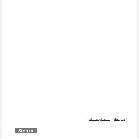
«
strona główna
-
do góry
^
Stopka