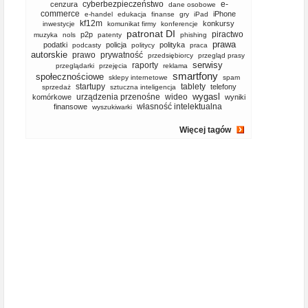
cyberbezpieczeństwo
e-
cenzura
dane osobowe
commerce
iPhone
e-handel
edukacja
finanse
gry
iPad
kf12m
konkursy
inwestycje
komunikat firmy
konferencje
patronat DI
piractwo
p2p
muzyka
nols
patenty
phishing
prawa
podatki
policja
polityka
podcasty
politycy
praca
autorskie
prawo
prywatność
przedsiębiorcy
przegląd prasy
serwisy
raporty
przeglądarki
przejęcia
reklama
smartfony
społecznościowe
sklepy internetowe
spam
startupy
tablety
telefony
sprzedaż
sztuczna inteligencja
wygasl
urządzenia przenośne
wideo
komórkowe
wyniki
własność intelektualna
finansowe
wyszukiwarki
Więcej tagów