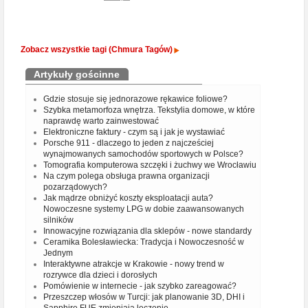
Zobacz wszystkie tagi (Chmura Tagów)
Artykuły gościnne
Gdzie stosuje się jednorazowe rękawice foliowe?
Szybka metamorfoza wnętrza. Tekstylia domowe, w które
naprawdę warto zainwestować
Elektroniczne faktury - czym są i jak je wystawiać
Porsche 911 - dlaczego to jeden z najcześciej
wynajmowanych samochodów sportowych w Polsce?
Tomografia komputerowa szczęki i żuchwy we Wrocławiu
Na czym polega obsługa prawna organizacji
pozarządowych?
Jak mądrze obniżyć koszty eksploatacji auta?
Nowoczesne systemy LPG w dobie zaawansowanych
silników
Innowacyjne rozwiązania dla sklepów - nowe standardy
Ceramika Bolesławiecka: Tradycja i Nowoczesność w
Jednym
Interaktywne atrakcje w Krakowie - nowy trend w
rozrywce dla dzieci i dorosłych
Pomówienie w internecie - jak szybko zareagować?
Przeszczep włosów w Turcji: jak planowanie 3D, DHI i