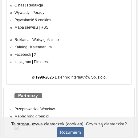
O nas
|
Redakcja
Wywiady
|
Porady
Prywatność
&
cookies
Mapa serwisu
|
RSS
Reklama
|
Wpisy gościnne
Katalog
|
Kalendarium
Facebook
|
X
Instagram
|
Pinterest
© 1998-2026
Dziennik Internautów
Sp. z o.o.
Partnerzy
Przeprowadzki Wrocław
Meble: rondigroup.pl
Ta strona używa ciasteczek (cookies).
Czym są ciasteczka?
Rozumiem