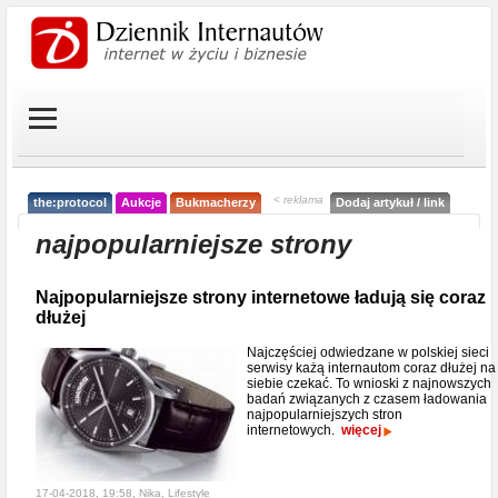
< reklama
the:protocol
Aukcje
Bukmacherzy
Dodaj artykuł / link
najpopularniejsze strony
Najpopularniejsze strony internetowe ładują się coraz
dłużej
Najczęściej odwiedzane w polskiej sieci
serwisy każą internautom coraz dłużej na
siebie czekać. To wnioski z najnowszych
badań związanych z czasem ładowania
najpopularniejszych stron
internetowych.
więcej
17-04-2018, 19:58, Nika,
Lifestyle