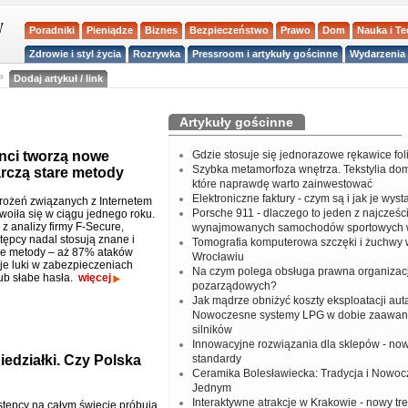
Poradniki
Pieniądze
Biznes
Bezpieczeństwo
Prawo
Dom
Nauka i T
Zdrowie i styl życia
Rozrywka
Pressroom i artykuły gościnne
Wydarzenia 
a
Dodaj artykuł / link
Artykuły gościnne
nci tworzą nowe
Gdzie stosuje się jednorazowe rękawice fo
Szybka metamorfoza wnętrza. Tekstylia do
rczą stare metody
które naprawdę warto zainwestować
Elektroniczne faktury - czym są i jak je wys
rożeń związanych z Internetem
Porsche 911 - dlaczego to jeden z najcześci
woiła się w ciągu jednego roku.
z analizy firmy F-Secure,
wynajmowanych samochodów sportowych 
tępcy nadal stosują znane i
Tomografia komputerowa szczęki i żuchwy
e metody – aż 87% ataków
Wrocławiu
je luki w zabezpieczeniach
Na czym polega obsługa prawna organizacj
ub słabe hasła.
więcej
pozarządowych?
Jak mądrze obniżyć koszty eksploatacji aut
Nowoczesne systemy LPG w dobie zaawa
silników
Innowacyjne rozwiązania dla sklepów - no
iedziałki. Czy Polska
standardy
Ceramika Bolesławiecka: Tradycja i Nowo
Jednym
Interaktywne atrakcje w Krakowie - nowy tr
tępcy na całym świecie próbują