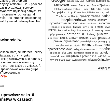
Google
zało się, że problem
Komisja Europejska
Kaspersky Lab
ny był atakiem DDoS, podczas
Microsoft
Samsung
Stany Zjednoc
Nokia
pastnicy zalewali serwery
UE
USA
Telekomunikacja Polska
Twitter
UKE
wyobrażalną ilością danych. W
Europejska
Wi
Urząd Komunikacji Elektronicznej
m momencie ruch osiągnął
badan
aplikacje mobilne
YouTube
aplikacje
ość 1,35 terabajta na sekundę,
bezpieczeństwo
biznes
cenzura
ałoby na rekordową ilość. Nic
cyberbezpieczeństwo
e-comm
dane osobowe
iPhone
handel
edukacja
finanse
gry
iPad
inwe
kf12m
konkursy
komunikat firmy
konferencje
muz
patronat DI
piractwo
p2p
patenty
phishing
prawa a
policja
polityka
podcasty
politycy
praca
iewinności w
prawo
prywatność
przedsiębiorcy
przegląd 
serw
raporty
przeglądarki
przejęcia
reklama
smartfo
społecznościowe
sklepy internetowe
okazał nam, że Internet Rzeczy
startupy
tablety
sprzedaż
sztuczna inteligencja
nia zasady gry na rynku
w
urządzenia przenośne
wideo
komórkowe
usług sieciowych. Nie odnoszę
własność intele
wyniki finansowe
wyszukiwarki
o sterowania routerami czy
 ruchu, lecz także do zniszczeń,
Więcej t
e spowodować większa grupa
oT połączona w
ęcej
two
y uprawiasz seks. 6
zeństwa w czasach