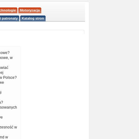
echnologie
Motoryzacja
i patronaty
Katalog stron
liowe?
mowe, w
tawiać
ej
w Polsce?
 we
i
a?
nsowanych
we
czesność w
end w