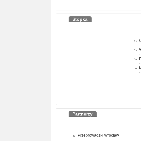
Stopka
O
P
M
Partnerzy
Przeprowadzki Wrocław