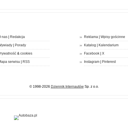
 nas
|
Redakcja
Reklama
|
Wpisy gościnne
Wywiady
|
Porady
Katalog
|
Kalendarium
rywatność
&
cookies
Facebook
|
X
apa serwisu
|
RSS
Instagram
|
Pinterest
© 1998-2026
Dziennik Internautów
Sp. z o.o.