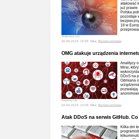
atakować k
już prawie
Polska jed
pozostaje 
bezpieczny
18 w Europi
przeprowa
Shutterstock.com
30-08-2018, 19:06, Nika,
Bezpieczeństwo
OMG atakuje urządzenia internet
Analitycy 
Mirai, któr
wykorzyst
DDoS na po
Odmiana o
urządzenia
pozwalają
anonimow
Kaspersky Lab
04-04-2018, 13:08, Nika,
Bezpieczeństwo
Atak DDoS na serwis GitHub. Co
Kilka dni 
programist
kilkuminut