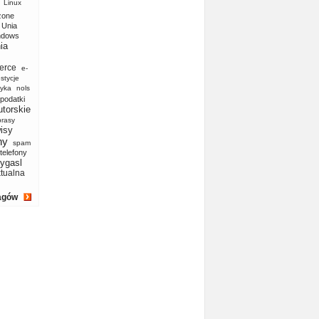
Linux
zone
Unia
ndows
ia
erce
e-
stycje
yka
nols
podatki
utorskie
prasy
isy
ny
spam
telefony
ygasl
ktualna
agów