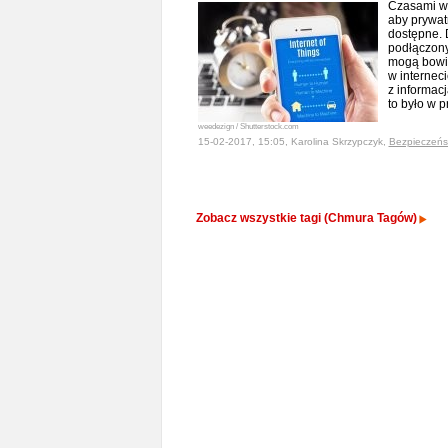
Czasami wc
aby prywat
dostępne. 
podłączony
mogą bowi
w internec
z informacj
to było w p
weedezign / Shutterstock.com
15-02-2017, 15:05, Karolina Skrzypczyk,
Bezpieczeńs
Zobacz wszystkie tagi (Chmura Tagów)