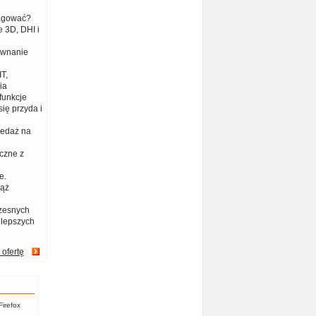
eagować?
 3D, DHI i
ównanie
T,
ia
funkcje
ię przyda i
zedaż na
czne z
e.
iąż
zesnych
jlepszych
 ofertę
Firefox