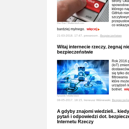
strony. Oka
spowodowa
którego na
GitHub nie
szczytowy
przepustow
Duc Dao / Shutterstock.com
co wskazyw
bardziej mylnego.
więcej
21-03-2018, 17:47, pressroom ,
Bezpieczeństwo
Witaj internecie rzeczy, żegnaj n
bezpieczeństwie
Rok 2016 p
(IoT) zmie
dostawców 
się tylko d
filtrowania
które moż
urządzeń I
botnet.
wi
hywards / shutterstock
08-05-2017, 18:15, Ireneusz Wiśniewski,
Bezpieczeńs
A gdyby znajomi wiedzieli... kied
pytań i odpowiedzi dot. bezpiec
Internetu Rzeczy