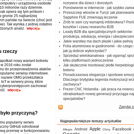
rozrywce dla dzieci i dorosłych
omputery i urządzenia osobiste
 10 milionów razy dziennie.
Pomówienie w internecie - jak szybko zar
nak opiera się tym próbom i
Przeszczep włosów w Turcji: jak planowanie
w gronie 25 najbardziej
Sapphire FUE zmieniają leczenie
ch państw na świecie (choć jest
Zrób to sam czy wynajmij infobrokera? Por
e). Tak wynika z jednej ostatnio
kosztów i czasu researchu B2B
dzonych analiz.
więcej
Leady B2B dla specjalistycznych sektorów: I
produkcja, edukacja, energia i ubezpieczen
Jakie warstwy ma dach płaski i jakie pełnią 
Folia aluminiowa w gastronomii - do czego s
u rzeczy
jak ją dobrze wykorzystać?
Sprzedaż wielokanałowa - jak ogarnąć spr
kilku platformach jednocześnie
napotkali nowy wariant botnetu
y w 2016 roku został
Jak skutecznie montować płotki herpetologi
any do przeprowadzenia ataków
betonu
pularne serwisy internetowe.
Ponadczasowa elegancja i sportowe emocj
 nazwie OMG przekształca
Dlaczego brytyjska legenda motoryzacji wc
 IoT w serwery proxy, które
zachwyca?
 cyberprzestępcom zachować
Frezer CNC Holandia - jak praca na nowoc
ość.
więcej
obrabiarkach nowej generacji przyciąga na
specjalistów?
Zapytaj o
 było przyczyną?
Najpopularniejsze tematy artykułów
temu popularny serwis
yczny GitHub odnotował
Apple
Facebook
Android
Allegro
Chiny
ową przerwę w funkcjonowaniu