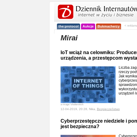
< reklam
the:protocol
Aukcje
Bukmacherzy
Mirai
IoT wciąż na celowniku: Produce
urządzenia, a przestępcom wysta
Liczba zag
rzeczy pod
Jak wynika 
cyberprzes
sprawdzon
wykorzystu
urządzeń l
a-image / shutterstock
12-04-2019, 20:28, Nika,
Bezpieczeństwo
Cyberprzestępcze niedziele i pon
jest bezpieczna?
Cyberprzes