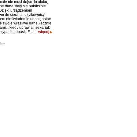
ale nie musi dojść do ataku,
ne dane stały się publicznie
Dzięki urządzeniom
m do sieci ich użytkownicy
em nieświadomie udostępniać
ie swoje wrażliwe dane, łącznie
ami... kiedy uprawiali seks, jak
rzypadku opaski Fitbit.
więcej
two