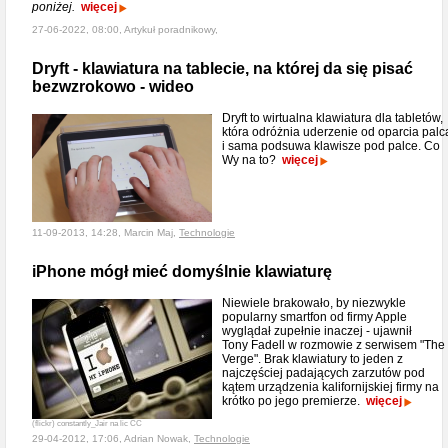
poniżej.
więcej
27-06-2022, 08:00, Artykuł poradnikowy,
Dryft - klawiatura na tablecie, na której da się pisać
bezwzrokowo - wideo
Dryft to wirtualna klawiatura dla tabletów,
która odróżnia uderzenie od oparcia palc
i sama podsuwa klawisze pod palce. Co
Wy na to?
więcej
11-09-2013, 14:28, Marcin Maj,
Technologie
iPhone mógł mieć domyślnie klawiaturę
Niewiele brakowało, by niezwykle
popularny smartfon od firmy Apple
wyglądał zupełnie inaczej - ujawnił
Tony Fadell w rozmowie z serwisem "The
Verge". Brak klawiatury to jeden z
najczęściej padających zarzutów pod
kątem urządzenia kalifornijskiej firmy na
krótko po jego premierze.
więcej
(flickr) constantly_Jair na lic CC
29-04-2012, 17:06, Adrian Nowak,
Technologie