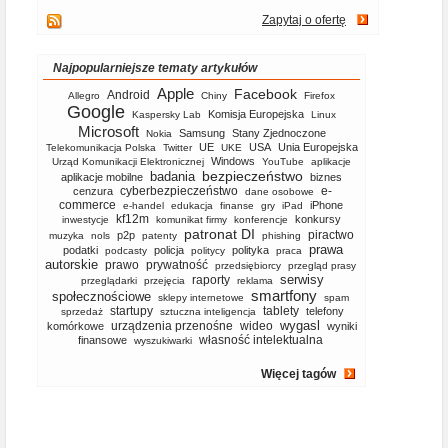
Zapytaj o ofertę
Najpopularniejsze tematy artykułów
Apple
Facebook
Android
Allegro
Chiny
Firefox
Google
Komisja Europejska
Kaspersky Lab
Linux
Microsoft
Samsung
Stany Zjednoczone
Nokia
UE
USA
Unia Europejska
Telekomunikacja Polska
Twitter
UKE
Windows
Urząd Komunikacji Elektronicznej
YouTube
aplikacje
bezpieczeństwo
badania
aplikacje mobilne
biznes
cyberbezpieczeństwo
e-
cenzura
dane osobowe
commerce
iPhone
e-handel
edukacja
finanse
gry
iPad
kf12m
konkursy
inwestycje
komunikat firmy
konferencje
patronat DI
piractwo
p2p
muzyka
nols
patenty
phishing
prawa
podatki
policja
polityka
podcasty
politycy
praca
autorskie
prawo
prywatność
przedsiębiorcy
przegląd prasy
serwisy
raporty
przeglądarki
przejęcia
reklama
smartfony
społecznościowe
sklepy internetowe
spam
startupy
tablety
telefony
sprzedaż
sztuczna inteligencja
wygasl
urządzenia przenośne
wideo
komórkowe
wyniki
własność intelektualna
finansowe
wyszukiwarki
Więcej tagów