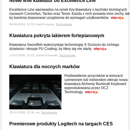
Nowe linie klawiatur od Excellence Line
Excellence Line wprowadza na rynek trzy klawiatury o łacińsko brzmiących
nazwach Concertus, Tactus oraz Tener. Każda z nich posiada inne cechy, tak
by bardziej dopasować urządzenia do wymagań użytkowników.
więcej
04-06-2009, 12:03, Arek Kuryzna,
Technologie
Klawiatura pokryta lakierem fortepianowym
Klawiatura Swordfish wykorzystuje technologię X-Scissors do cichego
działania i stosuje PU Coating, by litery się nie starły.
więcej
13-03-2009, 22:22, Daniel Kotowski,
Technologie
Klawiatura dla nocnych marków
Podświetlenie przycisków w kolorach
czerwonym lub niebieskim oferuje nowa
klawiatura Alchemy Illuminati Keyboard
wyprodukowana przez OCZ
Technology.
więcej
25-02-2009, 22:30, mr,
Technologie
Premierowe produkty Logitech na targach CES