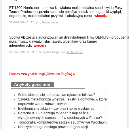
ET-1300 Hurricane - to nowa klawiatura multimedialna spod szyldu Easy
Touch. Producent sprzętu starał się położyć nacisk na elegancki wygląd,
ergonomię, multimedialne przyciski i atrakcyjną cenę.
więcej
30-10-2008, 01:15, pm,
Technologie
Spółka AB została autoryzowanym dystrybutorem firmy GENIUS - producent
m.in. myszy, klawiatur, słuchawek, głośników oraz kamer
internetowych.
więcej
27-06-2008, 11:29, Przemysław Mugeński,
Technologie
Zobacz wszystkie tagi (Chmura Tagów)
Artykuły gościnne
Gdzie stosuje się jednorazowe rękawice foliowe?
Szybka metamorfoza wnętrza. Tekstylia domowe, w które
naprawdę warto zainwestować
Elektroniczne faktury - czym są i jak je wystawiać
Porsche 911 - dlaczego to jeden z najcześciej
wynajmowanych samochodów sportowych w Polsce?
Tomografia komputerowa szczęki i żuchwy we Wrocławiu
Na czym polega obsługa prawna organizacji