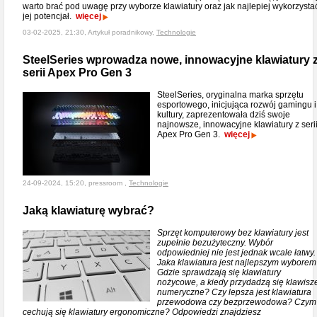
warto brać pod uwagę przy wyborze klawiatury oraz jak najlepiej wykorzysta
jej potencjał.
więcej
03-02-2025, 21:30, Artykuł poradnikowy,
Technologie
SteelSeries wprowadza nowe, innowacyjne klawiatury 
serii Apex Pro Gen 3
SteelSeries, oryginalna marka sprzętu
esportowego, inicjująca rozwój gamingu i
kultury, zaprezentowała dziś swoje
najnowsze, innowacyjne klawiatury z seri
Apex Pro Gen 3.
więcej
24-09-2024, 15:20, pressroom ,
Technologie
Jaką klawiaturę wybrać?
Sprzęt komputerowy bez klawiatury jest
zupełnie bezużyteczny. Wybór
odpowiedniej nie jest jednak wcale łatwy.
Jaka klawiatura jest najlepszym wybore
Gdzie sprawdzają się klawiatury
nożycowe, a kiedy przydadzą się klawisz
numeryczne? Czy lepsza jest klawiatura
przewodowa czy bezprzewodowa? Czym
cechują się klawiatury ergonomiczne? Odpowiedzi znajdziesz