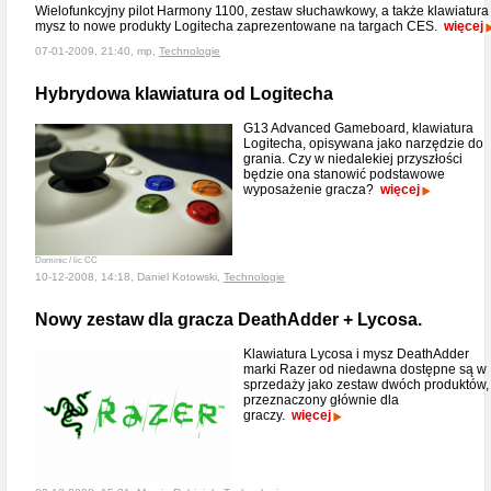
Wielofunkcyjny pilot Harmony 1100, zestaw słuchawkowy, a także klawiatura 
mysz to nowe produkty Logitecha zaprezentowane na targach CES.
więcej
07-01-2009, 21:40, mp,
Technologie
Hybrydowa klawiatura od Logitecha
G13 Advanced Gameboard, klawiatura
Logitecha, opisywana jako narzędzie do
grania. Czy w niedalekiej przyszłości
będzie ona stanowić podstawowe
wyposażenie gracza?
więcej
Dominic / lic CC
10-12-2008, 14:18, Daniel Kotowski,
Technologie
Nowy zestaw dla gracza DeathAdder + Lycosa.
Klawiatura Lycosa i mysz DeathAdder
marki Razer od niedawna dostępne są w
sprzedaży jako zestaw dwóch produktów,
przeznaczony głównie dla
graczy.
więcej