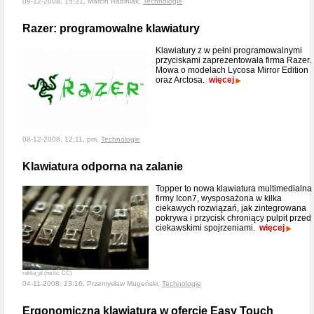
09-12-2008, 15:31, Marcin Rabiniak,
Technologie
Razer: programowalne klawiatury
Klawiatury z w pełni programowalnymi
przyciskami zaprezentowała firma Razer.
Mowa o modelach Lycosa Mirror Edition
oraz Arctosa.
więcej
08-12-2008, 12:11, pm,
Technologie
Klawiatura odporna na zalanie
Topper to nowa klawiatura multimedialna
firmy Icon7, wysposażona w kilka
ciekawych rozwiązań, jak zintegrowana
pokrywa i przycisk chroniący pulpit przed
ciekawskimi spojrzeniami.
więcej
rakka_pl (na lic. CC)
04-11-2008, 23:16, Przemysław Mugeński,
Technologie
Ergonomiczna klawiatura w ofercie Easy Touch