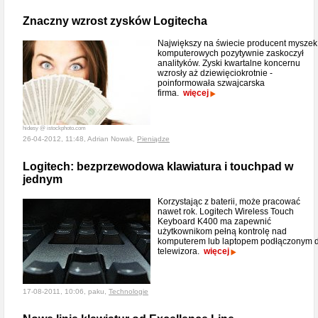
Znaczny wzrost zysków Logitecha
Największy na świecie producent myszek
komputerowych pozytywnie zaskoczył
analityków. Zyski kwartalne koncernu
wzrosły aż dziewięciokrotnie -
poinformowała szwajcarska
firma.
więcej
hidesy @ istockphoto.com
26-04-2012, 11:48, Adrian Nowak,
Pieniądze
Logitech: bezprzewodowa klawiatura i touchpad w
jednym
Korzystając z baterii, może pracować
nawet rok. Logitech Wireless Touch
Keyboard K400 ma zapewnić
użytkownikom pełną kontrolę nad
komputerem lub laptopem podłączonym 
telewizora.
więcej
17-08-2011, 10:06, paku,
Technologie