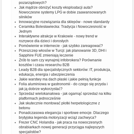
pozarządowych?
Jak mądrze obniżyć koszty eksploatacji auta?
Nowoczesne systemy LPG w dobie zaawansowanych
silników
Innowacyjne rozwiązania dla sklepów - nowe standardy
Ceramika Bolesławiecka: Tradycja i Nowoczesność w
Jednym
Interaktywne atrakcje w Krakowie - nowy trend w
rozrywce dla dzieci i dorosłych
Pomówienie w internecie - jak szybko zareagować?
Przeszczep włosów w Turcji: jak planowanie 3D, DHI i
Sapphire FUE zmieniają leczenie
Zrób to sam czy wynajmij infobrokera? Porównanie
kosztów i czasu researchu B2B
Leady B2B dla specjalistycznych sektorów: IT, produkcja,
edukacja, energia i ubezpieczenia
Jakie warstwy ma dach płaski i jakie pełnią funkcje
Folia aluminiowa w gastronomii - do czego się przyda i
jak ją dobrze wykorzystać?
Sprzedaż wielokanałowa - jak ogarnąć sprzedaż na kilku
platformach jednocześnie
Jak skutecznie montować płotki herpetologiczne z
betonu
Ponadczasowa elegancja i sportowe emocje. Dlaczego
brytyjska legenda motoryzacji wciąż zachwyca?
Frezer CNC Holandia - jak praca na nowoczesnych
obrabiarkach nowej generacji przyciąga najlepszych
specjalistów?