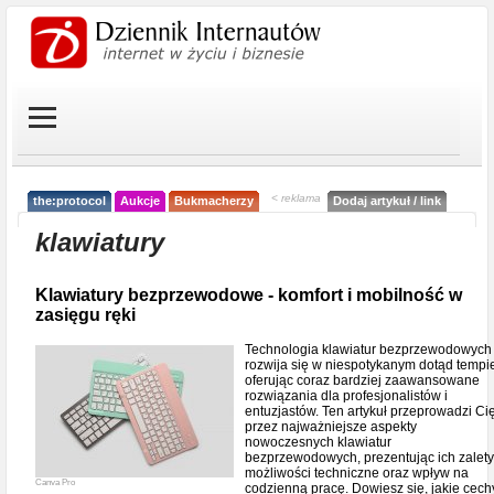
< reklama
the:protocol
Aukcje
Bukmacherzy
Dodaj artykuł / link
klawiatury
Klawiatury bezprzewodowe - komfort i mobilność w
zasięgu ręki
Technologia klawiatur bezprzewodowych
rozwija się w niespotykanym dotąd tempi
oferując coraz bardziej zaawansowane
rozwiązania dla profesjonalistów i
entuzjastów. Ten artykuł przeprowadzi Ci
przez najważniejsze aspekty
nowoczesnych klawiatur
bezprzewodowych, prezentując ich zalety
możliwości techniczne oraz wpływ na
Canva Pro
codzienną pracę. Dowiesz się, jakie cech